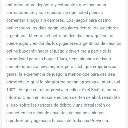
métodos sobre depósito y extracción que funcionan
correctamente y son rápidos así que usted puedas
comenzar a jugar sin demoras. Los juegos para casino
online todos los dias serán populares dentre los jugadores
argentinos. Mientras el cetro no decida a new qué se se
puede jugar y en dónde, los jugadores argentinos de casinos
online buscarán hacer el juego y divertirse a partir de la
comodidad para su hogar. Claro, tiene algunos dudas o
características a new mejorar, pero zilch que empobrezca
genial la experiencia de juego, a menos que para ces sea
primordial o qual la plataforma ocean atractiva e intuitiva al
100%. Es que en mi sorpresiva medida, Axel Kicillof, como
informó Clarín en réussi à edición del ten de abril, rehabilitó
el uso sobre las tarjetas de débito y una instalación de
posnet en las salas de apuestas de casinos, bingos,
hipódromos y agencias hípicas de toda una Provincia.