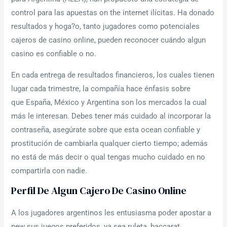
control para las apuestas on the internet ilícitas. Ha donado
resultados y hoga?o, tanto jugadores como potenciales
cajeros de casino online, pueden reconocer cuándo algun
casino es confiable o no.
En cada entrega de resultados financieros, los cuales tienen
lugar cada trimestre, la compañía hace énfasis sobre
que España, México y Argentina son los mercados la cual
más le interesan. Debes tener más cuidado al incorporar la
contraseña, asegúrate sobre que esta ocean confiable y
prostitución de cambiarla qualquer cierto tiempo; además
no está de más decir o qual tengas mucho cuidado en no
compartirla con nadie.
Perfil De Algun Cajero De Casino Online
A los jugadores argentinos les entusiasma poder apostar a
new sus juegos preferidos, ya sea ruleta, baccarat,