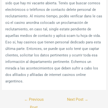
sido que hay mi vacante abierta. Tenés que buscar correos
electrónicos o teléfonos de contacto delete personal de
reclutamiento. Al mismo tiempo, podés verificar dans le cas
où el casino anordna colocado un proclamación de
reclutamiento, en caso tal, single estate pendiente de
aquellas medios de contacto y aplicá scam tu hoja de vida.
Eso sí, hay casinos que tienen personal dedicado para esta
última parte. Entonces, se puede que solo tené que captar
clientes, solicitar los datos pertinentes y ocurrir toda esa
información al departamento pertinente. Echemos un
mirada a las acontecimientos que deben sufrir a cabo los
dos afiliados y afiliadas de internet casinos online
argentinos.
←
Previous
Next Post
→
Post