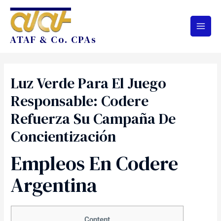
ATAF & Co. CPAs
Luz Verde Para El Juego
Responsable: Codere
Refuerza Su Campaña De
Concientización
Empleos En Codere
Argentina
Content