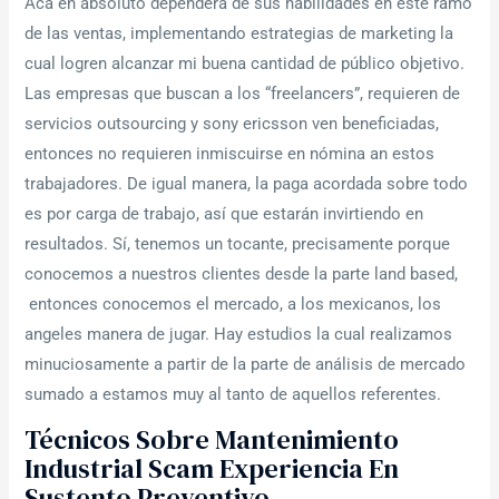
Acá en absoluto dependerá de sus habilidades en este ramo
de las ventas, implementando estrategias de marketing la
cual logren alcanzar mi buena cantidad de público objetivo.
Las empresas que buscan a los “freelancers”, requieren de
servicios outsourcing y sony ericsson ven beneficiadas,
entonces no requieren inmiscuirse en nómina an estos
trabajadores. De igual manera, la paga acordada sobre todo
es por carga de trabajo, así que estarán invirtiendo en
resultados. Sí, tenemos un tocante, precisamente porque
conocemos a nuestros clientes desde la parte land based,
entonces conocemos el mercado, a los mexicanos, los
angeles manera de jugar. Hay estudios la cual realizamos
minuciosamente a partir de la parte de análisis de mercado
sumado a estamos muy al tanto de aquellos referentes.
Técnicos Sobre Mantenimiento
Industrial Scam Experiencia En
Sustento Preventivo