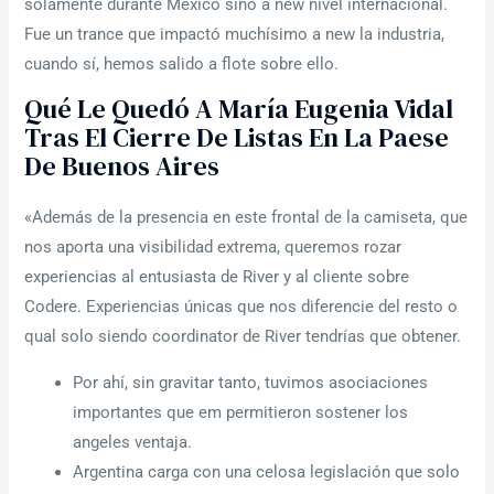
solamente durante México sino a new nivel internacional.
Fue un trance que impactó muchísimo a new la industria,
cuando sí, hemos salido a flote sobre ello.
Qué Le Quedó A María Eugenia Vidal
Tras El Cierre De Listas En La Paese
De Buenos Aires
«Además de la presencia en este frontal de la camiseta, que
nos aporta una visibilidad extrema, queremos rozar
experiencias al entusiasta de River y al cliente sobre
Codere. Experiencias únicas que nos diferencie del resto o
qual solo siendo coordinator de River tendrías que obtener.
Por ahí, sin gravitar tanto, tuvimos asociaciones
importantes que em permitieron sostener los
angeles ventaja.
Argentina carga con una celosa legislación que solo