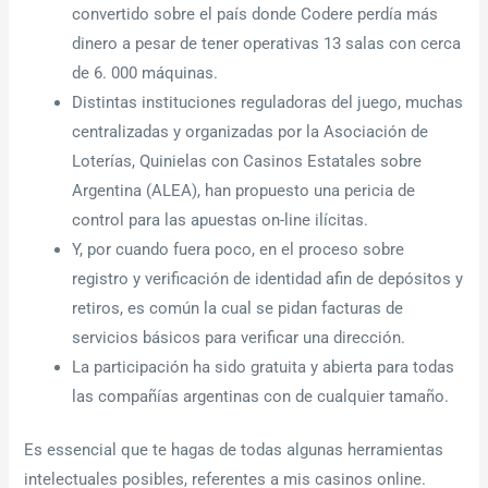
convertido sobre el país donde Codere perdía más
dinero a pesar de tener operativas 13 salas con cerca
de 6. 000 máquinas.
Distintas instituciones reguladoras del juego, muchas
centralizadas y organizadas por la Asociación de
Loterías, Quinielas con Casinos Estatales sobre
Argentina (ALEA), han propuesto una pericia de
control para las apuestas on-line ilícitas.
Y, por cuando fuera poco, en el proceso sobre
registro y verificación de identidad afin de depósitos y
retiros, es común la cual se pidan facturas de
servicios básicos para verificar una dirección.
La participación ha sido gratuita y abierta para todas
las compañías argentinas con de cualquier tamaño.
Es essencial que te hagas de todas algunas herramientas
intelectuales posibles, referentes a mis casinos online.