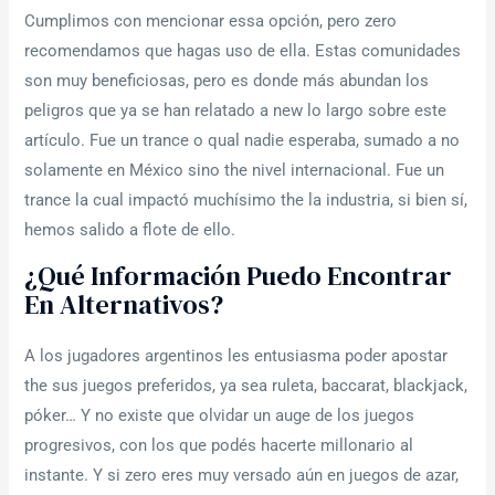
Cumplimos con mencionar essa opción, pero zero
recomendamos que hagas uso de ella. Estas comunidades
son muy beneficiosas, pero es donde más abundan los
peligros que ya se han relatado a new lo largo sobre este
artículo. Fue un trance o qual nadie esperaba, sumado a no
solamente en México sino the nivel internacional. Fue un
trance la cual impactó muchísimo the la industria, si bien sí,
hemos salido a flote de ello.
¿qué Información Puedo Encontrar
En Alternativos?
A los jugadores argentinos les entusiasma poder apostar
the sus juegos preferidos, ya sea ruleta, baccarat, blackjack,
póker… Y no existe que olvidar un auge de los juegos
progresivos, con los que podés hacerte millonario al
instante. Y si zero eres muy versado aún en juegos de azar,