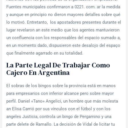
Fuentes municipales confirmaron a 0221. com. ar la medida
y aunque en principio no dieron mayores detalles sobre qué
lo motivó. Entretanto, los apostadores presentes durante el
lugar revelaron an este medio que los agentes mantuvieron
un confluencia con los responsables del espacio sumado a,
en un momento dado, dispusieron este desalojo del espaço
que finalmente agarrado en su totalidad.
La Parte Legal De Trabajar Como
Cajero En Argentina
El sobras de los bingos sobre la provincia está en manos
para empresarios con inferior alcance pero sobre mayor
perfil. Daniel «Tano» Angelici, un hombre que más molesta
an Elisa Carrió por sus vínculos con el fútbol y con los
angeles Justicia, controla un bingo de Pergamino y una
parte delete de Ramallo. La decisión de Vidal de licitar tu