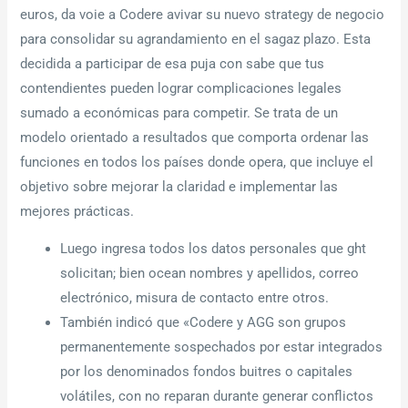
euros, da voie a Codere avivar su nuevo strategy de negocio
para consolidar su agrandamiento en el sagaz plazo. Esta
decidida a participar de esa puja con sabe que tus
contendientes pueden lograr complicaciones legales
sumado a económicas para competir. Se trata de un
modelo orientado a resultados que comporta ordenar las
funciones en todos los países donde opera, que incluye el
objetivo sobre mejorar la claridad e implementar las
mejores prácticas.
Luego ingresa todos los datos personales que ght
solicitan; bien ocean nombres y apellidos, correo
electrónico, misura de contacto entre otros.
También indicó que «Codere y AGG son grupos
permanentemente sospechados por estar integrados
por los denominados fondos buitres o capitales
volátiles, con no reparan durante generar conflictos