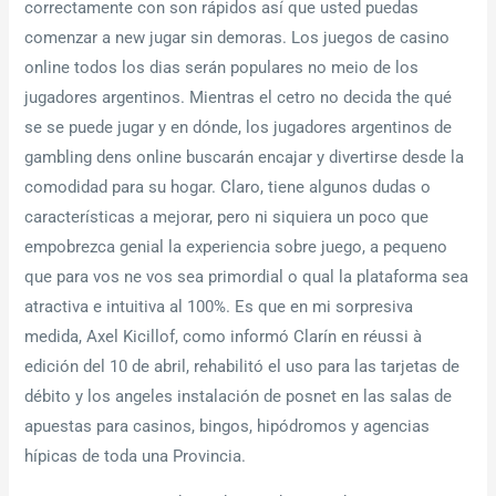
correctamente con son rápidos así que usted puedas
comenzar a new jugar sin demoras. Los juegos de casino
online todos los dias serán populares no meio de los
jugadores argentinos. Mientras el cetro no decida the qué
se se puede jugar y en dónde, los jugadores argentinos de
gambling dens online buscarán encajar y divertirse desde la
comodidad para su hogar. Claro, tiene algunos dudas o
características a mejorar, pero ni siquiera un poco que
empobrezca genial la experiencia sobre juego, a pequeno
que para vos ne vos sea primordial o qual la plataforma sea
atractiva e intuitiva al 100%. Es que en mi sorpresiva
medida, Axel Kicillof, como informó Clarín en réussi à
edición del 10 de abril, rehabilitó el uso para las tarjetas de
débito y los angeles instalación de posnet en las salas de
apuestas para casinos, bingos, hipódromos y agencias
hípicas de toda una Provincia.