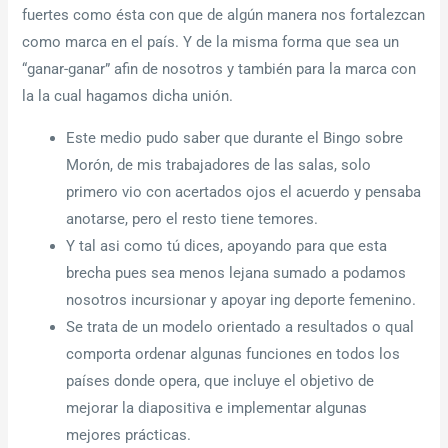
fuertes como ésta con que de algún manera nos fortalezcan
como marca en el país. Y de la misma forma que sea un
“ganar-ganar” afin de nosotros y también para la marca con
la la cual hagamos dicha unión.
Este medio pudo saber que durante el Bingo sobre
Morón, de mis trabajadores de las salas, solo
primero vio con acertados ojos el acuerdo y pensaba
anotarse, pero el resto tiene temores.
Y tal asi como tú dices, apoyando para que esta
brecha pues sea menos lejana sumado a podamos
nosotros incursionar y apoyar ing deporte femenino.
Se trata de un modelo orientado a resultados o qual
comporta ordenar algunas funciones en todos los
países donde opera, que incluye el objetivo de
mejorar la diapositiva e implementar algunas
mejores prácticas.