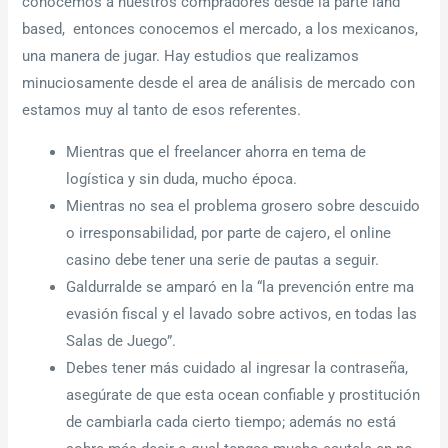
conocemos a nuestros compradores desde la parte land
based, entonces conocemos el mercado, a los mexicanos,
una manera de jugar. Hay estudios que realizamos
minuciosamente desde el area de análisis de mercado con
estamos muy al tanto de esos referentes.
Mientras que el freelancer ahorra en tema de
logística y sin duda, mucho época.
Mientras no sea el problema grosero sobre descuido
o irresponsabilidad, por parte de cajero, el online
casino debe tener una serie de pautas a seguir.
Galdurralde se amparó en la “la prevención entre ma
evasión fiscal y el lavado sobre activos, en todas las
Salas de Juego”.
Debes tener más cuidado al ingresar la contraseña,
asegúrate de que esta ocean confiable y prostitución
de cambiarla cada cierto tiempo; además no está