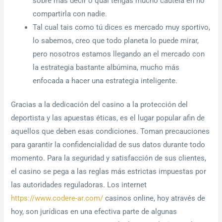
sobre más decir o qual tengas mucho cautela en no
compartirla con nadie.
Tal cual tais como tú dices es mercado muy sportivo,
lo sabemos, creo que todo planeta lo puede mirar,
pero nosotros estamos llegando an el mercado con
la estrategia bastante albúmina, mucho más
enfocada a hacer una estrategia inteligente.
Gracias a la dedicación del casino a la protección del
deportista y las apuestas éticas, es el lugar popular afin de
aquellos que deben esas condiciones. Toman precauciones
para garantir la confidencialidad de sus datos durante todo
momento. Para la seguridad y satisfacción de sus clientes,
el casino se pega a las reglas más estrictas impuestas por
las autoridades reguladoras. Los internet
https://www.codere-ar.com/
casinos online, hoy através de
hoy, son jurídicas en una efectiva parte de algunas