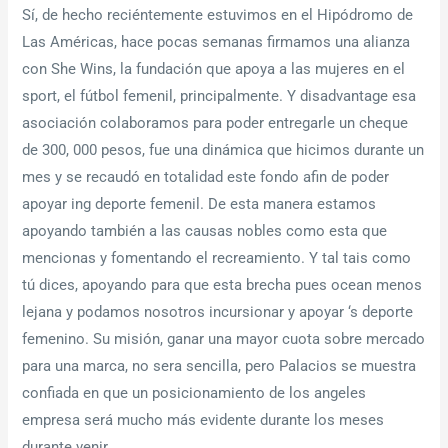
Sí, de hecho reciéntemente estuvimos en el Hipódromo de
Las Américas, hace pocas semanas firmamos una alianza
con She Wins, la fundación que apoya a las mujeres en el
sport, el fútbol femenil, principalmente. Y disadvantage esa
asociación colaboramos para poder entregarle un cheque
de 300, 000 pesos, fue una dinámica que hicimos durante un
mes y se recaudó en totalidad este fondo afin de poder
apoyar ing deporte femenil. De esta manera estamos
apoyando también a las causas nobles como esta que
mencionas y fomentando el recreamiento. Y tal tais como
tú dices, apoyando para que esta brecha pues ocean menos
lejana y podamos nosotros incursionar y apoyar ‘s deporte
femenino. Su misión, ganar una mayor cuota sobre mercado
para una marca, no sera sencilla, pero Palacios se muestra
confiada en que un posicionamiento de los angeles
empresa será mucho más evidente durante los meses
durante venir.