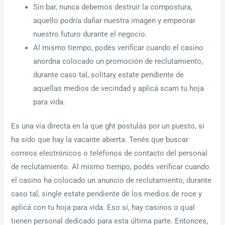
Sin bar, nunca debemos destruir la compostura,
aquello podría dañar nuestra imagen y empeorar
nuestro futuro durante el negocio.
Al mismo tiempo, podés verificar cuando el casino
anordna colocado un promoción de reclutamiento,
durante caso tal, solitary estate pendiente de
aquellas medios de vecindad y aplicá scam tu hoja
para vida.
Es una vía directa en la que ght postulás por un puesto, si
ha sido que hay la vacante abierta. Tenés que buscar
correos electrónicos o teléfonos de contacto del personal
de reclutamiento. Al mismo tiempo, podés verificar cuando
el casino ha colocado un anuncio de reclutamiento, durante
caso tal, single estate pendiente de los medios de roce y
aplicá con tu hoja para vida. Eso sí, hay casinos o qual
tienen personal dedicado para esta última parte. Entonces,