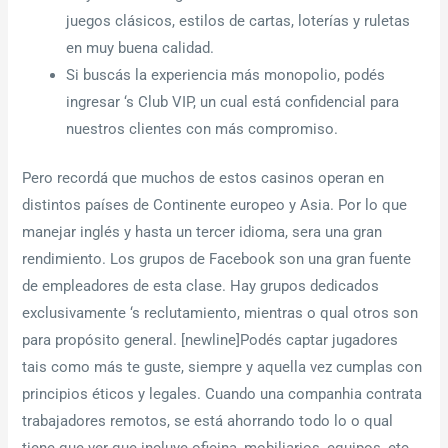
juegos clásicos, estilos de cartas, loterías y ruletas
en muy buena calidad.
Si buscás la experiencia más monopolio, podés
ingresar ‘s Club VIP, un cual está confidencial para
nuestros clientes con más compromiso.
Pero recordá que muchos de estos casinos operan en
distintos países de Continente europeo y Asia. Por lo que
manejar inglés y hasta un tercer idioma, sera una gran
rendimiento. Los grupos de Facebook son una gran fuente
de empleadores de esta clase. Hay grupos dedicados
exclusivamente ‘s reclutamiento, mientras o qual otros son
para propósito general. [newline]Podés captar jugadores
tais como más te guste, siempre y aquella vez cumplas con
principios éticos y legales. Cuando una companhia contrata
trabajadores remotos, se está ahorrando todo lo o qual