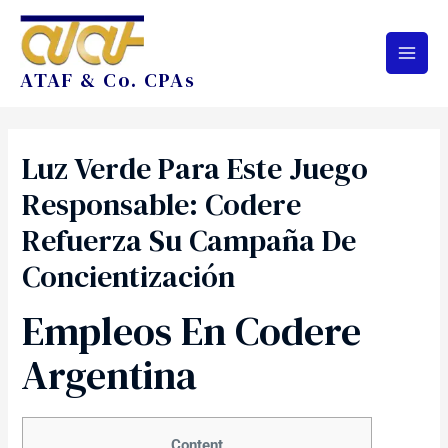
ATAF & Co. CPAs
Luz Verde Para Este Juego
Responsable: Codere
Refuerza Su Campaña De
Concientización
Empleos En Codere
Argentina
Content