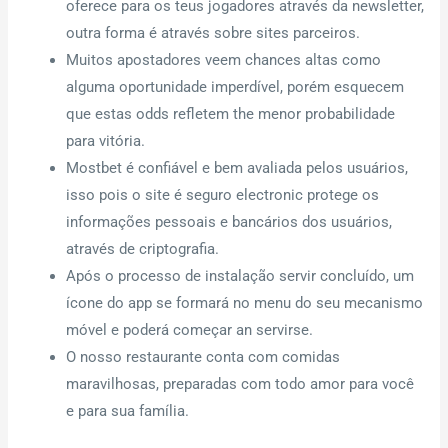
oferece para os teus jogadores através da newsletter,
outra forma é através sobre sites parceiros.
Muitos apostadores veem chances altas como
alguma oportunidade imperdível, porém esquecem
que estas odds refletem the menor probabilidade
para vitória.
Mostbet é confiável e bem avaliada pelos usuários,
isso pois o site é seguro electronic protege os
informações pessoais e bancários dos usuários,
através de criptografia.
Após o processo de instalação servir concluído, um
ícone do app se formará no menu do seu mecanismo
móvel e poderá começar an servirse.
O nosso restaurante conta com comidas
maravilhosas, preparadas com todo amor para você
e para sua família.