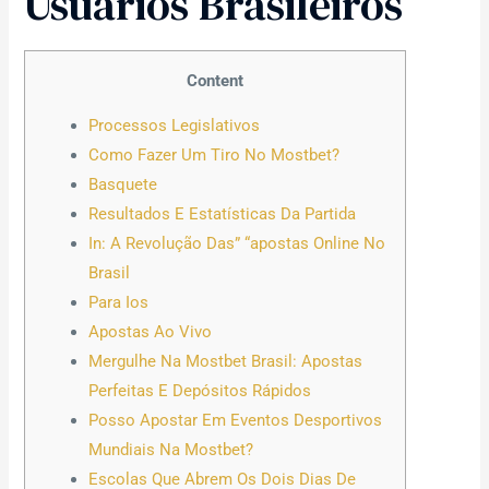
Usuários Brasileiros
Content
Processos Legislativos
Como Fazer Um Tiro No Mostbet?
Basquete
Resultados E Estatísticas Da Partida
In: A Revolução Das” “apostas Online No
Brasil
Para Ios
Apostas Ao Vivo
Mergulhe Na Mostbet Brasil: Apostas
Perfeitas E Depósitos Rápidos
Posso Apostar Em Eventos Desportivos
Mundiais Na Mostbet?
Escolas Que Abrem Os Dois Dias De