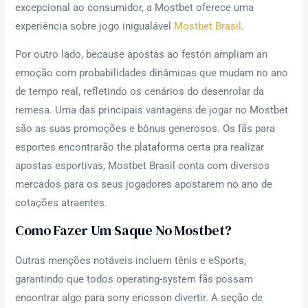
excepcional ao consumidor, a Mostbet oferece uma
experiência sobre jogo inigualável
Mostbet Brasil
.
Por outro lado, because apostas ao festón ampliam an
emoção com probabilidades dinâmicas que mudam no ano
de tempo real, refletindo os cenários do desenrolar da
remesa. Uma das principais vantagens de jogar no Mostbet
são as suas promoções e bônus generosos. Os fãs para
esportes encontrarão the plataforma certa pra realizar
apostas esportivas, Mostbet Brasil conta com diversos
mercados para os seus jogadores apostarem no ano de
cotações atraentes.
Como Fazer Um Saque No Mostbet?
Outras menções notáveis incluem tênis e eSports,
garantindo que todos operating-system fãs possam
encontrar algo para sony ericsson divertir. A seção de