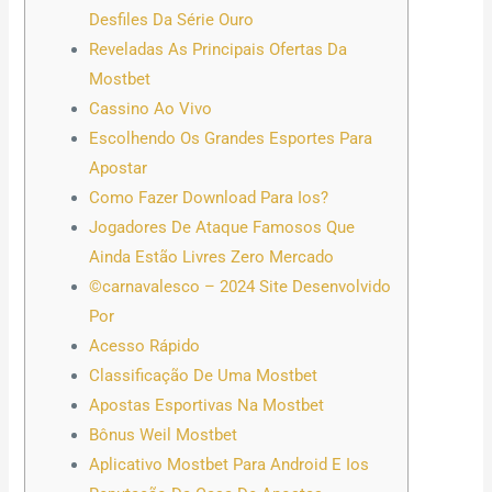
Desfiles Da Série Ouro
Reveladas As Principais Ofertas Da
Mostbet
Cassino Ao Vivo
Escolhendo Os Grandes Esportes Para
Apostar
Como Fazer Download Para Ios?
Jogadores De Ataque Famosos Que
Ainda Estão Livres Zero Mercado
©carnavalesco – 2024 Site Desenvolvido
Por
Acesso Rápido
Classificação De Uma Mostbet
Apostas Esportivas Na Mostbet
Bônus Weil Mostbet
Aplicativo Mostbet Para Android E Ios