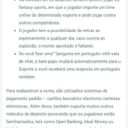
fantasy sports, em que o jogador importe um time
online do determinado esporte e pode jogar contra
outros competidores.
O jogador tem a possibilidade de retirar an
expresamente a qualquer dia, caso ocorra an
explosão, o monto apostado é faltante.
Se você fizer uma” “pergunta em português mhh sala
de chat, o bate-papo mudará automaticamente para u
Suporte e você receberá uma resposta em português
também.
Para reabastecer a conta, são utilizados sistemas de
pagamento padrão – cartões bancários electronic carteiras
eletrônicas. Além disso, também suporta muitos outros
métodos de depósito possuindo que os jogadores estão
familiarizados, tais como Open Banking, Ideal Money ou