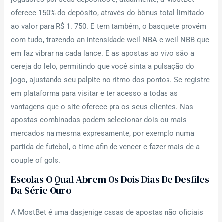
oferece 150% do depósito, através do bônus total limitado
ao valor para R$ 1. 750. E tem também, o basquete provém
com tudo, trazendo an intensidade weil NBA e weil NBB que
em faz vibrar na cada lance. E as apostas ao vivo são a
cereja do lelo, permitindo que você sinta a pulsação do
jogo, ajustando seu palpite no ritmo dos pontos. Se registre
em plataforma para visitar e ter acesso a todas as
vantagens que o site oferece pra os seus clientes. Nas
apostas combinadas podem selecionar dois ou mais
mercados na mesma expresamente, por exemplo numa
partida de futebol, o time afin de vencer e fazer mais de a
couple of gols.
Escolas O Qual Abrem Os Dois Dias De Desfiles
Da Série Ouro
A MostBet é uma dasjenige casas de apostas não oficiais