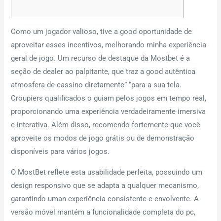
Como um jogador valioso, tive a good oportunidade de
aproveitar esses incentivos, melhorando minha experiência
geral de jogo. Um recurso de destaque da Mostbet é a
seção de dealer ao palpitante, que traz a good autêntica
atmosfera de cassino diretamente” “para a sua tela.
Croupiers qualificados o guiam pelos jogos em tempo real,
proporcionando uma experiência verdadeiramente imersiva
e interativa. Além disso, recomendo fortemente que você
aproveite os modos de jogo grátis ou de demonstração
disponíveis para vários jogos.
O MostBet reflete esta usabilidade perfeita, possuindo um
design responsivo que se adapta a qualquer mecanismo,
garantindo uman experiência consistente e envolvente. A
versão móvel mantém a funcionalidade completa do pc,