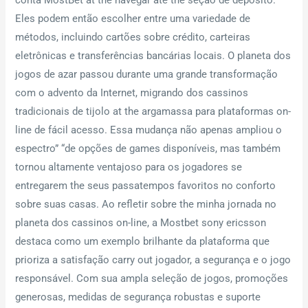
Eles podem então escolher entre uma variedade de
métodos, incluindo cartões sobre crédito, carteiras
eletrônicas e transferências bancárias locais. O planeta dos
jogos de azar passou durante uma grande transformação
com o advento da Internet, migrando dos cassinos
tradicionais de tijolo at the argamassa para plataformas on-
line de fácil acesso. Essa mudança não apenas ampliou o
espectro” “de opções de games disponíveis, mas também
tornou altamente ventajoso para os jogadores se
entregarem the seus passatempos favoritos no conforto
sobre suas casas. Ao refletir sobre the minha jornada no
planeta dos cassinos on-line, a Mostbet sony ericsson
destaca como um exemplo brilhante da plataforma que
prioriza a satisfação carry out jogador, a segurança e o jogo
responsável. Com sua ampla seleção de jogos, promoções
generosas, medidas de segurança robustas e suporte