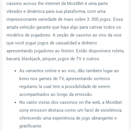
cassino across the internet da MostBet é uma parte
vibrador e dinâmica para sua plataforma, com uma
impressionante variedade de mais sobre 3. 000 jogos. Essa
ampla seleção garante que haja algo para cativar todos os
modelos de jogadores. A seção de cassino ao vivo da voie
que você jogue jogos de casualidad a dinheiro
apresentando jogadores ao festón. Estão disponíveis roleta,
bacará, blackjack, pôquer, jogos de TV e outros.
As variantes online e ao vivo, dão também lugar ao
keno nos games de TV, apresentando sorteios
regulares la cual tem a possibilidade de serem
acompanhados ao longo da emissão.
No vasto vistas dos cassinos on the web, a Mostbet
sony ericsson destaca como um farol de excelência,
oferecendo uma experiência de jogo abrangente e
gratificante.