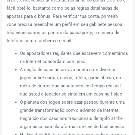
Isso é evidenciado através do tamanho do bônus e como é
fácil obtê-lo, bastante como pelas regras detalhadas de
apostas para o bônus. Para verificar tua conta, primeiro
você precisa preencher um perfil em seu gabinete pessoal.
São necessários os pontos do passaporte, u número de
telefone como também o e-mail.
Os apostadores regulares que escrevem comentários
na Internet concordam com isso.
A seção de cassino ao vivo conta com diversos
jogos sobre cartas, dados, roleta, game shows, no
meio de outros que acontecem em tempo real así
que usted o jogador se sinta em um cassino físico.
O planeta dos jogos sobre azar passou durante uma
grande transformação com o advento da Internet,
migrando dos cassinos tradicionais de tijolo at the
argamassa para plataformas on-line de fácil acesso.
Na Mostbet BR os usuários também podem jogar os