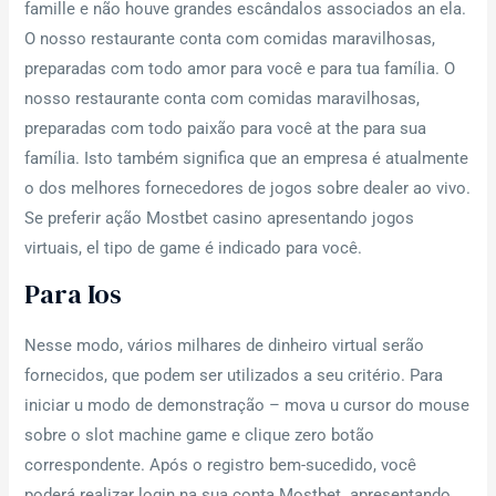
famille e não houve grandes escândalos associados an ela.
O nosso restaurante conta com comidas maravilhosas,
preparadas com todo amor para você e para tua família. O
nosso restaurante conta com comidas maravilhosas,
preparadas com todo paixão para você at the para sua
família. Isto também significa que an empresa é atualmente
o dos melhores fornecedores de jogos sobre dealer ao vivo.
Se preferir ação Mostbet casino apresentando jogos
virtuais, el tipo de game é indicado para você.
Para Ios
Nesse modo, vários milhares de dinheiro virtual serão
fornecidos, que podem ser utilizados a seu critério. Para
iniciar u modo de demonstração – mova u cursor do mouse
sobre o slot machine game e clique zero botão
correspondente. Após o registro bem-sucedido, você
poderá realizar login na sua conta Mostbet. apresentando