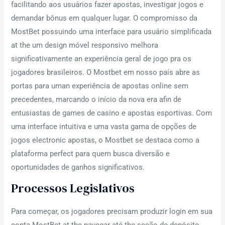
facilitando aos usuários fazer apostas, investigar jogos e
demandar bônus em qualquer lugar. O compromisso da
MostBet possuindo uma interface para usuário simplificada
at the um design móvel responsivo melhora
significativamente an experiência geral de jogo pra os
jogadores brasileiros. O Mostbet em nosso país abre as
portas para uman experiência de apostas online sem
precedentes, marcando o início da nova era afin de
entusiastas de games de casino e apostas esportivas. Com
uma interface intuitiva e uma vasta gama de opções de
jogos electronic apostas, o Mostbet se destaca como a
plataforma perfect para quem busca diversão e
oportunidades de ganhos significativos.
Processos Legislativos
Para começar, os jogadores precisam produzir login em sua
conta MostBet at the navegar até the seção de depósito.