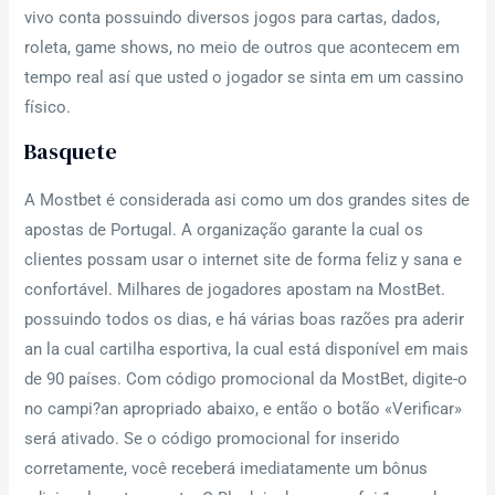
vivo conta possuindo diversos jogos para cartas, dados,
roleta, game shows, no meio de outros que acontecem em
tempo real así que usted o jogador se sinta em um cassino
físico.
Basquete
A Mostbet é considerada asi como um dos grandes sites de
apostas de Portugal. A organização garante la cual os
clientes possam usar o internet site de forma feliz y sana e
confortável. Milhares de jogadores apostam na MostBet.
possuindo todos os dias, e há várias boas razões pra aderir
an la cual cartilha esportiva, la cual está disponível em mais
de 90 países. Com código promocional da MostBet, digite-o
no campi?an apropriado abaixo, e então o botão «Verificar»
será ativado. Se o código promocional for inserido
corretamente, você receberá imediatamente um bônus