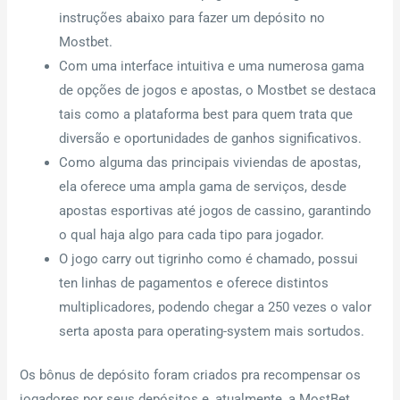
instruções abaixo para fazer um depósito no
Mostbet.
Com uma interface intuitiva e uma numerosa gama
de opções de jogos e apostas, o Mostbet se destaca
tais como a plataforma best para quem trata que
diversão e oportunidades de ganhos significativos.
Como alguma das principais viviendas de apostas,
ela oferece uma ampla gama de serviços, desde
apostas esportivas até jogos de cassino, garantindo
o qual haja algo para cada tipo para jogador.
O jogo carry out tigrinho como é chamado, possui
ten linhas de pagamentos e oferece distintos
multiplicadores, podendo chegar a 250 vezes o valor
serta aposta para operating-system mais sortudos.
Os bônus de depósito foram criados pra recompensar os
jogadores por seus depósitos e, atualmente, a MostBet