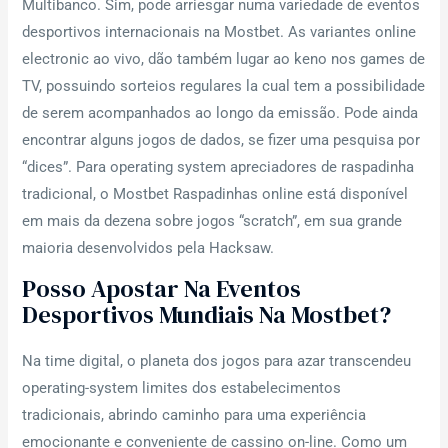
Multibanco. Sim, pode arriesgar numa variedade de eventos
desportivos internacionais na Mostbet. As variantes online
electronic ao vivo, dão também lugar ao keno nos games de
TV, possuindo sorteios regulares la cual tem a possibilidade
de serem acompanhados ao longo da emissão. Pode ainda
encontrar alguns jogos de dados, se fizer uma pesquisa por
“dices”. Para operating system apreciadores de raspadinha
tradicional, o Mostbet Raspadinhas online está disponível
em mais da dezena sobre jogos “scratch”, em sua grande
maioria desenvolvidos pela Hacksaw.
Posso Apostar Na Eventos
Desportivos Mundiais Na Mostbet?
Na time digital, o planeta dos jogos para azar transcendeu
operating-system limites dos estabelecimentos
tradicionais, abrindo caminho para uma experiência
emocionante e conveniente de cassino on-line. Como um