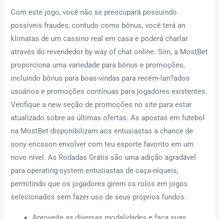
Com este jogo, você não se preocupará possuindo
possíveis fraudes, contudo como bônus, você terá an
klimatas de um cassino real em casa e poderá charlar
através do revendedor by way of chat online. Sim, a MostBet
proporciona uma variedade para bônus e promoções,
incluindo bônus para boas-vindas para recém-lan?ados
usuários e promoções contínuas para jogadores existentes.
Verifique a new seção de promoções no site para estar
atualizado sobre as últimas ofertas. As apostas em futebol
na MostBet disponibilizam aos entusiastas a chance de
sony ericsson envolver com teu esporte favorito em um
novo nível. As Rodadas Grátis são uma adição agradável
para operating-system entusiastas de caça-níqueis,
permitindo que os jogadores girem os rolos em jogos
selecionados sem fazer uso de seus próprios fundos.
Aproveite as diversas modalidades e faça suas