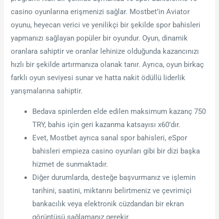
casino oyunlarına erişmenizi sağlar. Mostbet’in Aviator
oyunu, heyecan verici ve yenilikçi bir şekilde spor bahisleri
yapmanızı sağlayan popüler bir oyundur. Oyun, dinamik
oranlara sahiptir ve oranlar lehinize olduğunda kazancınızı
hızlı bir şekilde artırmanıza olanak tanır. Ayrıca, oyun birkaç
farklı oyun seviyesi sunar ve hatta nakit ödüllü liderlik
yarışmalarına sahiptir.
Bedava spinlerden elde edilen maksimum kazanç 750
TRY, bahis için geri kazanma katsayısı x60’dır.
Evet, Mostbet ayrıca sanal spor bahisleri, eSpor
bahisleri empieza casino oyunları gibi bir dizi başka
hizmet de sunmaktadır.
Diğer durumlarda, desteğe başvurmanız ve işlemin
tarihini, saatini, miktarını belirtmeniz ve çevrimiçi
bankacılık veya elektronik cüzdandan bir ekran
görüntüsü sağlamanız gerekir.