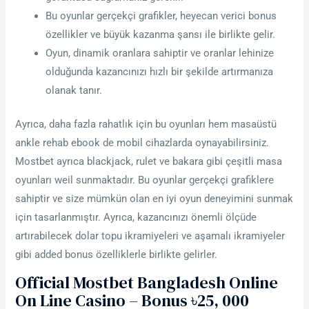
Bu oyunlar gerçekçi grafikler, heyecan verici bonus
özellikler ve büyük kazanma şansı ile birlikte gelir.
Oyun, dinamik oranlara sahiptir ve oranlar lehinize
olduğunda kazancınızı hızlı bir şekilde artırmanıza
olanak tanır.
Ayrıca, daha fazla rahatlık için bu oyunları hem masaüstü
ankle rehab ebook de mobil cihazlarda oynayabilirsiniz.
Mostbet ayrıca blackjack, rulet ve bakara gibi çeşitli masa
oyunları weil sunmaktadır. Bu oyunlar gerçekçi grafiklere
sahiptir ve size mümkün olan en iyi oyun deneyimini sunmak
için tasarlanmıştır. Ayrıca, kazancınızı önemli ölçüde
artırabilecek dolar topu ikramiyeleri ve aşamalı ikramiyeler
gibi added bonus özelliklerle birlikte gelirler.
Official Mostbet Bangladesh Online
On Line Casino – Bonus ৳25, 000