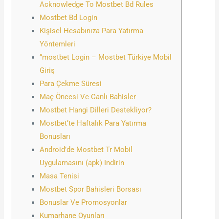
Acknowledge To Mostbet Bd Rules
Mostbet Bd Login
Kişisel Hesabınıza Para Yatırma
Yöntemleri
“mostbet Login – Mostbet Türkiye Mobil
Giriş
Para Çekme Süresi
Maç Öncesi Ve Canlı Bahisler
Mostbet Hangi Dilleri Destekliyor?
Mostbet’te Haftalık Para Yatırma
Bonusları
Android’de Mostbet Tr Mobil
Uygulamasını (apk) Indirin
Masa Tenisi
Mostbet Spor Bahisleri Borsası
Bonuslar Ve Promosyonlar
Kumarhane Oyunları