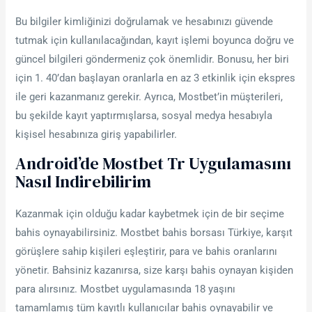
Bu bilgiler kimliğinizi doğrulamak ve hesabınızı güvende
tutmak için kullanılacağından, kayıt işlemi boyunca doğru ve
güncel bilgileri göndermeniz çok önemlidir. Bonusu, her biri
için 1. 40’dan başlayan oranlarla en az 3 etkinlik için ekspres
ile geri kazanmanız gerekir. Ayrıca, Mostbet’in müşterileri,
bu şekilde kayıt yaptırmışlarsa, sosyal medya hesabıyla
kişisel hesabınıza giriş yapabilirler.
Android’de Mostbet Tr Uygulamasını
Nasıl Indirebilirim
Kazanmak için olduğu kadar kaybetmek için de bir seçime
bahis oynayabilirsiniz. Mostbet bahis borsası Türkiye, karşıt
görüşlere sahip kişileri eşleştirir, para ve bahis oranlarını
yönetir. Bahsiniz kazanırsa, size karşı bahis oynayan kişiden
para alırsınız. Mostbet uygulamasında 18 yaşını
tamamlamış tüm kayıtlı kullanıcılar bahis oynayabilir ve