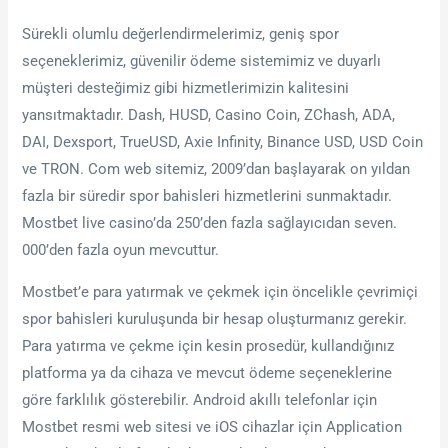
Sürekli olumlu değerlendirmelerimiz, geniş spor
seçeneklerimiz, güvenilir ödeme sistemimiz ve duyarlı
müşteri desteğimiz gibi hizmetlerimizin kalitesini
yansıtmaktadır. Dash, HUSD, Casino Coin, ZChash, ADA,
DAI, Dexsport, TrueUSD, Axie Infinity, Binance USD, USD Coin
ve TRON. Com web sitemiz, 2009’dan başlayarak on yıldan
fazla bir süredir spor bahisleri hizmetlerini sunmaktadır.
Mostbet live casino’da 250’den fazla sağlayıcıdan seven.
000’den fazla oyun mevcuttur.
Mostbet’e para yatırmak ve çekmek için öncelikle çevrimiçi
spor bahisleri kuruluşunda bir hesap oluşturmanız gerekir.
Para yatırma ve çekme için kesin prosedür, kullandığınız
platforma ya da cihaza ve mevcut ödeme seçeneklerine
göre farklılık gösterebilir. Android akıllı telefonlar için
Mostbet resmi web sitesi ve iOS cihazlar için Application