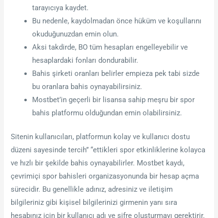
tarayıcıya kaydet.
Bu nedenle, kaydolmadan önce hüküm ve koşullarını
okuduğunuzdan emin olun.
Aksi takdirde, BO tüm hesapları engelleyebilir ve
hesaplardaki fonları dondurabilir.
Bahis şirketi oranları belirler empieza pek tabi sizde
bu oranlara bahis oynayabilirsiniz.
Mostbet’in geçerli bir lisansa sahip meşru bir spor
bahis platformu olduğundan emin olabilirsiniz.
Sitenin kullanıcıları, platformun kolay ve kullanıcı dostu
düzeni sayesinde tercih” “ettikleri spor etkinliklerine kolayca
ve hızlı bir şekilde bahis oynayabilirler. Mostbet kaydı,
çevrimiçi spor bahisleri organizasyonunda bir hesap açma
sürecidir. Bu genellikle adınız, adresiniz ve iletişim
bilgileriniz gibi kişisel bilgilerinizi girmenin yanı sıra
hesabınız için bir kullanıcı adı ve şifre oluşturmayı gerektirir.