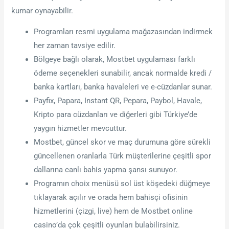
kumar oynayabilir.
Programları resmi uygulama mağazasından indirmek
her zaman tavsiye edilir.
Bölgeye bağlı olarak, Mostbet uygulaması farklı
ödeme seçenekleri sunabilir, ancak normalde kredi /
banka kartları, banka havaleleri ve e-cüzdanlar sunar.
Payfix, Papara, Instant QR, Pepara, Paybol, Havale,
Kripto para cüzdanları ve diğerleri gibi Türkiye’de
yaygın hizmetler mevcuttur.
Mostbet, güncel skor ve maç durumuna göre sürekli
güncellenen oranlarla Türk müşterilerine çeşitli spor
dallarına canlı bahis yapma şansı sunuyor.
Programın choix menüsü sol üst köşedeki düğmeye
tıklayarak açılır ve orada hem bahisçi ofisinin
hizmetlerini (çizgi, live) hem de Mostbet online
casino’da çok çeşitli oyunları bulabilirsiniz.