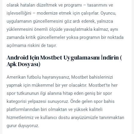
olarak hataları düzeltmek ve programı – tasarımını ve
işlevselliğini – modernize etmek için çalışırlar. Oyuncu,
uygulamanın güncellemesini göz ardı ederek, yalnızca
yüklenmesini önemli ölçüde yavaşlatmakla kalmaz, aynı
zamanda kritik güncellemeler yoksa programın bir noktada
açılmama riskini de taşır.
Android Için Mostbet Uygulamasını İndirin (
Apk Dosyası)
Amerikan futbolu hayranıysanız, Mostbet bahislerinizi
yapmak için mükemmel bir yer olacaktır. Mostbet’te her
spor tutkununun ilgi alanına hitap eden geniş bir spor
kategorisi yelpazesi sunuyoruz. Önde gelen spor bahis
platformlarından biri olmaktan ve yüksek kaliteli
hizmetlerimiz ve kullanıcı dostu arayüzümüzle tanınmaktan
gurur duyuyoruz.