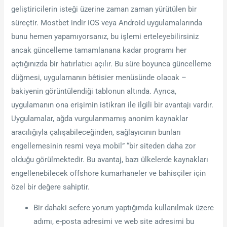
geliştiricilerin isteği üzerine zaman zaman yürütülen bir
süreçtir. Mostbet indir iOS veya Android uygulamalarında
bunu hemen yapamıyorsanız, bu işlemi erteleyebilirsiniz
ancak güncelleme tamamlanana kadar programı her
açtığınızda bir hatırlatıcı açılır. Bu süre boyunca güncelleme
düğmesi, uygulamanın bêtisier menüsünde olacak –
bakiyenin görüntülendiği tablonun altında. Ayrıca,
uygulamanın ona erişimin istikrarı ile ilgili bir avantajı vardır.
Uygulamalar, ağda vurgulanmamış anonim kaynaklar
aracılığıyla çalışabileceğinden, sağlayıcının bunları
engellemesinin resmi veya mobil” “bir siteden daha zor
olduğu görülmektedir. Bu avantaj, bazı ülkelerde kaynakları
engellenebilecek offshore kumarhaneler ve bahisçiler için
özel bir değere sahiptir.
Bir dahaki sefere yorum yaptığımda kullanılmak üzere
adımı, e-posta adresimi ve web site adresimi bu