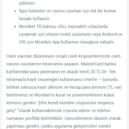
yükleyin.
Spor bahisleri ve casino oyunları için tek bir kumar
hesabı kullanılır.
Mostbet TR bahisçi ofisi, taşınabilir cihazlarda
oynamak için sitenin mobil sürümünü veya Android ve
iOS için Mostbet App kullanma olanağına sahiptir.
Canlı yayınlar düzenleyen onaylı canlı krupiyerlerimizle canlı
casino oyunlarının heyecanını yaşayın. MasterCard banka
kartlarından para yatırmanın en düşük limiti 20 TL’dir. Tek
tıklamayla kayıt seçeneğini kullanmanız önerilir – bununla
birlikte yalnızca kayıt ülkesini ve hesap para birimini (TL var)
belirtmeniz ve Mostbet’in kural ve yönetmeliklerini kabul
etmeniz gerekir. Şifre kendi kendine oluşturulur empieza
giriş” “olarak kullanılabilecek e-posta adresi ve telefon
numarası profilde belirtilebilir. Güncellemenin düzenli olarak
yapılması gerekir, çünkü uygulama geliştiricileri sürekli