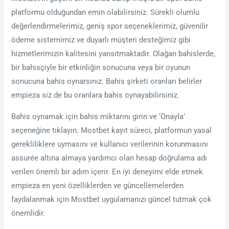
platformu olduğundan emin olabilirsiniz. Sürekli olumlu
değerlendirmelerimiz, geniş spor seçeneklerimiz, güvenilir
ödeme sistemimiz ve duyarlı müşteri desteğimiz gibi
hizmetlerimizin kalitesini yansıtmaktadır. Olağan bahislerde,
bir bahisçiyle bir etkinliğin sonucuna veya bir oyunun
sonucuna bahis oynarsınız. Bahis şirketi oranları belirler
empieza siz de bu oranlara bahis oynayabilirsiniz.
Bahis oynamak için bahis miktarını girin ve ‘Onayla’
seçeneğine tıklayın. Mostbet kayıt süreci, platformun yasal
gerekliliklere uymasını ve kullanıcı verilerinin korunmasını
assurée altına almaya yardımcı olan hesap doğrulama adı
verilen önemli bir adım içerir. En iyi deneyimi elde etmek
empieza en yeni özelliklerden ve güncellemelerden
faydalanmak için Mostbet uygulamanızı güncel tutmak çok
önemlidir.