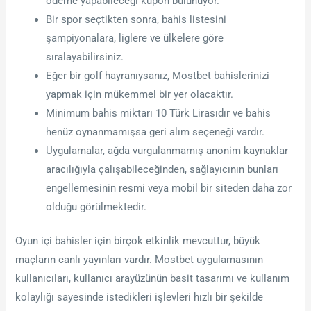
ödeme yapabileceği kupon bulunuyor.
Bir spor seçtikten sonra, bahis listesini
şampiyonalara, liglere ve ülkelere göre
sıralayabilirsiniz.
Eğer bir golf hayranıysanız, Mostbet bahislerinizi
yapmak için mükemmel bir yer olacaktır.
Minimum bahis miktarı 10 Türk Lirasıdır ve bahis
henüz oynanmamışsa geri alım seçeneği vardır.
Uygulamalar, ağda vurgulanmamış anonim kaynaklar
aracılığıyla çalışabileceğinden, sağlayıcının bunları
engellemesinin resmi veya mobil bir siteden daha zor
olduğu görülmektedir.
Oyun içi bahisler için birçok etkinlik mevcuttur, büyük
maçların canlı yayınları vardır. Mostbet uygulamasının
kullanıcıları, kullanıcı arayüzünün basit tasarımı ve kullanım
kolaylığı sayesinde istedikleri işlevleri hızlı bir şekilde