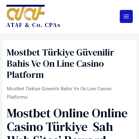
ATAF & Co. CPAs
Mostbet Türkiye Güvenilir
Bahis Ve On Line Casino
Platform
Mostbet Türkiye Güvenilir Bahis Ve On Line Casino
Platformu
Mostbet Online Online
Casino Türkiye ️ Sah