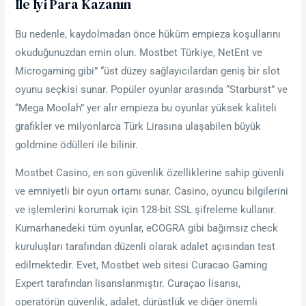
Ile Iyi Para Kazanın
Bu nedenle, kaydolmadan önce hüküm empieza koşullarını
okuduğunuzdan emin olun. Mostbet Türkiye, NetEnt ve
Microgaming gibi” “üst düzey sağlayıcılardan geniş bir slot
oyunu seçkisi sunar. Popüler oyunlar arasında “Starburst” ve
“Mega Moolah” yer alır empieza bu oyunlar yüksek kaliteli
grafikler ve milyonlarca Türk Lirasına ulaşabilen büyük
goldmine ödülleri ile bilinir.
Mostbet Casino, en son güvenlik özelliklerine sahip güvenli
ve emniyetli bir oyun ortamı sunar. Casino, oyuncu bilgilerini
ve işlemlerini korumak için 128-bit SSL şifreleme kullanır.
Kumarhanedeki tüm oyunlar, eCOGRA gibi bağımsız check
kuruluşları tarafından düzenli olarak adalet açısından test
edilmektedir. Evet, Mostbet web sitesi Curacao Gaming
Expert tarafından lisanslanmıştır. Curaçao lisansı,
operatörün güvenlik, adalet, dürüstlük ve diğer önemli