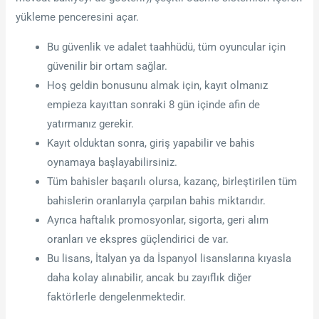
yükleme penceresini açar.
Bu güvenlik ve adalet taahhüdü, tüm oyuncular için
güvenilir bir ortam sağlar.
Hoş geldin bonusunu almak için, kayıt olmanız
empieza kayıttan sonraki 8 gün içinde afin de
yatırmanız gerekir.
Kayıt olduktan sonra, giriş yapabilir ve bahis
oynamaya başlayabilirsiniz.
Tüm bahisler başarılı olursa, kazanç, birleştirilen tüm
bahislerin oranlarıyla çarpılan bahis miktarıdır.
Ayrıca haftalık promosyonlar, sigorta, geri alım
oranları ve ekspres güçlendirici de var.
Bu lisans, İtalyan ya da İspanyol lisanslarına kıyasla
daha kolay alınabilir, ancak bu zayıflık diğer
faktörlerle dengelenmektedir.