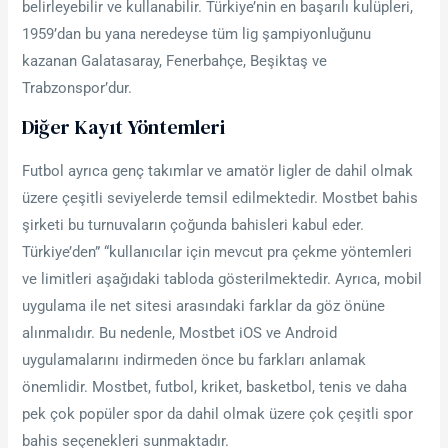
belirleyebilir ve kullanabilir. Türkiye’nin en başarılı kulüpleri,
1959’dan bu yana neredeyse tüm lig şampiyonluğunu
kazanan Galatasaray, Fenerbahçe, Beşiktaş ve
Trabzonspor’dur.
Diğer Kayıt Yöntemleri
Futbol ayrıca genç takımlar ve amatör ligler de dahil olmak
üzere çeşitli seviyelerde temsil edilmektedir. Mostbet bahis
şirketi bu turnuvaların çoğunda bahisleri kabul eder.
Türkiye’den” “kullanıcılar için mevcut pra çekme yöntemleri
ve limitleri aşağıdaki tabloda gösterilmektedir. Ayrıca, mobil
uygulama ile net sitesi arasındaki farklar da göz önüne
alınmalıdır. Bu nedenle, Mostbet iOS ve Android
uygulamalarını indirmeden önce bu farkları anlamak
önemlidir. Mostbet, futbol, kriket, basketbol, tenis ve daha
pek çok popüler spor da dahil olmak üzere çok çeşitli spor
bahis seçenekleri sunmaktadır.