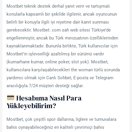
Mostbet teknik destek derhal yanıt verir ve tartışmalı
konularla kapsamlı bir şekilde ilgilenir, ancak oyuncunun
belirli bir konuyla ilgili iyi niyetine dair kanıt sunması
gerekecektir. Mostbet. com sah web sitesi Türkiye’de
engellenmiştir, ancak bu Türk mevzuatının özelliklerinden
kaynaklanmaktadır. Bununla birlikte, Türk kullanıcılar için
Mostbet’in işlevselliği azaltılmış bir sürümü vardır
(kumarhane kumar, online poker, slot yok). Mostbet,
kullanıcılara karşılaşabilecekleri the woman türlü sorunda
yardımcı olmak için Canlı Sohbet, E-posta ve Telegram
aracılığıyla 7/24 müşteri desteği sağlar.
Hesabıma Nasıl Para
Yükleyebilirim?
Mostbet, çok çeşitli spor dallarına, liglere ve turnuvalara
bahis oynayabileceğiniz en kaliteli çevrimiçi bahis