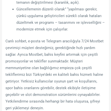
temanın değiştirilmesi (karanlık, açık).
Güncellemenin düzenli olarak” “yapılması gerekir,
çünkü uygulama geliştiricileri sürekli olarak hataları
düzeltmek ve programı – tasarımını ve işlevselliğini –
modernize etmek için çalışırlar.
Canlı sohbet, e-posta ve Telegram aracılığıyla 7/24 Mostbet
çevrimiçi müşteri desteğimiz, gerektiğinde hızlı yardım
sağlar. Ayrıca Mostbet, bahis keyfini artırmak için çeşitli
promosyonlar ve teklifler sunmaktadır. Müşteri
memnuniyetine olan bağlılığımız empieza çok çeşitli
tekliflerimiz bizi Türkiye’deki en kaliteli bahis hizmeti haline
getiriyor. Yetkisiz kullanıcılar oyunun şart ve koşullarını,
spor bahis oranlarını görebilir, destek ekibiyle iletişime
geçebilir ve slot demonstration sürümlerini oynayabilirler.
Yetkilendirme sırasında herhangi bir hata oluşursa, şifreyi
geri yüklemeyi deneyin.