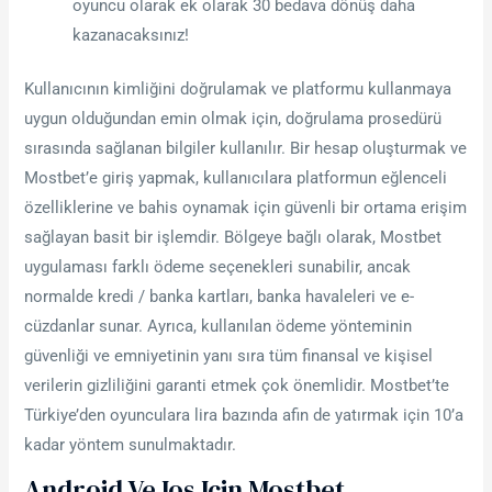
oyuncu olarak ek olarak 30 bedava dönüş daha
kazanacaksınız!
Kullanıcının kimliğini doğrulamak ve platformu kullanmaya
uygun olduğundan emin olmak için, doğrulama prosedürü
sırasında sağlanan bilgiler kullanılır. Bir hesap oluşturmak ve
Mostbet’e giriş yapmak, kullanıcılara platformun eğlenceli
özelliklerine ve bahis oynamak için güvenli bir ortama erişim
sağlayan basit bir işlemdir. Bölgeye bağlı olarak, Mostbet
uygulaması farklı ödeme seçenekleri sunabilir, ancak
normalde kredi / banka kartları, banka havaleleri ve e-
cüzdanlar sunar. Ayrıca, kullanılan ödeme yönteminin
güvenliği ve emniyetinin yanı sıra tüm finansal ve kişisel
verilerin gizliliğini garanti etmek çok önemlidir. Mostbet’te
Türkiye’den oyunculara lira bazında afin de yatırmak için 10’a
kadar yöntem sunulmaktadır.
Android Ve Ios Için Mostbet