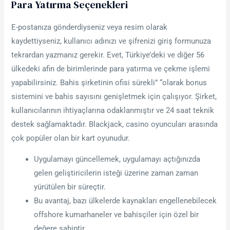
Para Yatırma Seçenekleri
E-postanıza gönderdiyseniz veya resim olarak
kaydettiyseniz, kullanıcı adınızı ve şifrenizi giriş formunuza
tekrardan yazmanız gerekir. Evet, Türkiye’deki ve diğer 56
ülkedeki afin de birimlerinde para yatırma ve çekme işlemi
yapabilirsiniz. Bahis şirketinin ofisi sürekli” “olarak bonus
sistemini ve bahis sayısını genişletmek için çalışıyor. Şirket,
kullanıcılarının ihtiyaçlarına odaklanmıştır ve 24 saat teknik
destek sağlamaktadır. Blackjack, casino oyuncuları arasında
çok popüler olan bir kart oyunudur.
Uygulamayı güncellemek, uygulamayı açtığınızda
gelen geliştiricilerin isteği üzerine zaman zaman
yürütülen bir süreçtir.
Bu avantaj, bazı ülkelerde kaynakları engellenebilecek
offshore kumarhaneler ve bahisçiler için özel bir
değere sahiptir.