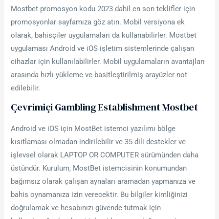
Mostbet promosyon kodu 2023 dahil en son teklifler için
promosyonlar sayfamıza göz atın. Mobil versiyona ek
olarak, bahisçiler uygulamaları da kullanabilirler. Mostbet
uygulaması Android ve iOS işletim sistemlerinde çalışan
cihazlar için kullanılabilirler. Mobil uygulamaların avantajları
arasında hızlı yükleme ve basitleştirilmiş arayüzler not
edilebilir.
Çevrimiçi Gambling Establishment Mostbet
Android ve iOS için MostBet istemci yazılımı bölge
kısıtlaması olmadan indirilebilir ve 35 dili destekler ve
işlevsel olarak LAPTOP OR COMPUTER sürümünden daha
üstündür. Kurulum, MostBet istemcisinin konumundan
bağımsız olarak çalışan aynaları aramadan yapmanıza ve
bahis oynamanıza izin verecektir. Bu bilgiler kimliğinizi
doğrulamak ve hesabınızı güvende tutmak için