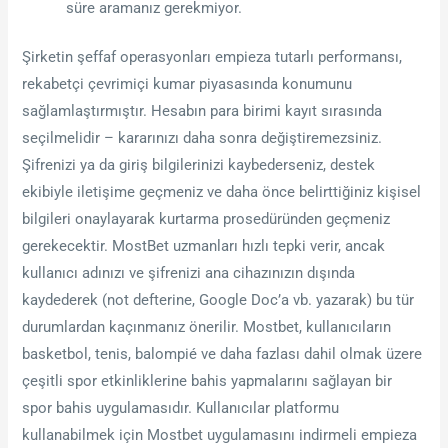
süre aramanız gerekmiyor.
Şirketin şeffaf operasyonları empieza tutarlı performansı,
rekabetçi çevrimiçi kumar piyasasında konumunu
sağlamlaştırmıştır. Hesabın para birimi kayıt sırasında
seçilmelidir – kararınızı daha sonra değiştiremezsiniz.
Şifrenizi ya da giriş bilgilerinizi kaybederseniz, destek
ekibiyle iletişime geçmeniz ve daha önce belirttiğiniz kişisel
bilgileri onaylayarak kurtarma prosedüründen geçmeniz
gerekecektir. MostBet uzmanları hızlı tepki verir, ancak
kullanıcı adınızı ve şifrenizi ana cihazınızın dışında
kaydederek (not defterine, Google Doc’a vb. yazarak) bu tür
durumlardan kaçınmanız önerilir. Mostbet, kullanıcıların
basketbol, tenis, balompié ve daha fazlası dahil olmak üzere
çeşitli spor etkinliklerine bahis yapmalarını sağlayan bir
spor bahis uygulamasıdır. Kullanıcılar platformu
kullanabilmek için Mostbet uygulamasını indirmeli empieza