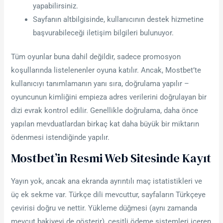
yapabilirsiniz.
Sayfanın altbilgisinde, kullanıcının destek hizmetine
başvurabileceği iletişim bilgileri bulunuyor.
Tüm oyunlar buna dahil değildir, sadece promosyon
koşullarında listelenenler oyuna katılır. Ancak, Mostbet’te
kullanıcıyı tanımlamanın yanı sıra, doğrulama yapılır –
oyuncunun kimliğini empieza adres verilerini doğrulayan bir
dizi evrak kontrol edilir. Genellikle doğrulama, daha önce
yapılan mevduatlardan birkaç kat daha büyük bir miktarın
ödenmesi istendiğinde yapılır.
Mostbet’in Resmi Web Sitesinde Kayıt
Yayın yok, ancak ana ekranda ayrıntılı maç istatistikleri ve
üç ek sekme var. Türkçe dili mevcuttur, sayfaların Türkçeye
çevirisi doğru ve nettir. Yükleme düğmesi (aynı zamanda
mevcut bakiyeyi de gösterir), çeşitli ödeme sistemleri içeren