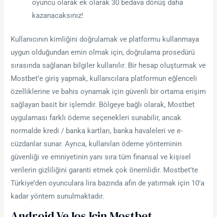
oyuncu olarak ek olarak 30 bedava dönüş daha
kazanacaksınız!
Kullanıcının kimliğini doğrulamak ve platformu kullanmaya
uygun olduğundan emin olmak için, doğrulama prosedürü
sırasında sağlanan bilgiler kullanılır. Bir hesap oluşturmak ve
Mostbet’e giriş yapmak, kullanıcılara platformun eğlenceli
özelliklerine ve bahis oynamak için güvenli bir ortama erişim
sağlayan basit bir işlemdir. Bölgeye bağlı olarak, Mostbet
uygulaması farklı ödeme seçenekleri sunabilir, ancak
normalde kredi / banka kartları, banka havaleleri ve e-
cüzdanlar sunar. Ayrıca, kullanılan ödeme yönteminin
güvenliği ve emniyetinin yanı sıra tüm finansal ve kişisel
verilerin gizliliğini garanti etmek çok önemlidir. Mostbet’te
Türkiye’den oyunculara lira bazında afin de yatırmak için 10’a
kadar yöntem sunulmaktadır.
Android Ve Ios Için Mostbet