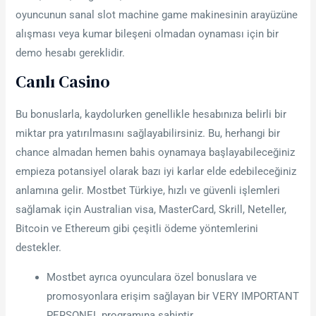
oyuncunun sanal slot machine game makinesinin arayüzüne
alışması veya kumar bileşeni olmadan oynaması için bir
demo hesabı gereklidir.
Canlı Casino
Bu bonuslarla, kaydolurken genellikle hesabınıza belirli bir
miktar pra yatırılmasını sağlayabilirsiniz. Bu, herhangi bir
chance almadan hemen bahis oynamaya başlayabileceğiniz
empieza potansiyel olarak bazı iyi karlar elde edebileceğiniz
anlamına gelir. Mostbet Türkiye, hızlı ve güvenli işlemleri
sağlamak için Australian visa, MasterCard, Skrill, Neteller,
Bitcoin ve Ethereum gibi çeşitli ödeme yöntemlerini
destekler.
Mostbet ayrıca oyunculara özel bonuslara ve
promosyonlara erişim sağlayan bir VERY IMPORTANT
PERSONEL programına sahiptir.