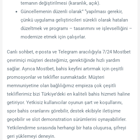
temanın değiştirilmesi (karanlık, açık).
Güncellemenin düzenli olarak” “yapılması gerekir,
çünkü uygulama geliştiricileri sürekli olarak hataları
düzeltmek ve programı – tasarımını ve işlevselliğini –
modernize etmek için çalışırlar.
Canlı sohbet, e-posta ve Telegram aracılığıyla 7/24 Mostbet
çevrimiçi müşteri desteğimiz, gerektiğinde hızlı yardım
sağlar. Ayrıca Mostbet, bahis keyfini artırmak için çeşitli
promosyonlar ve teklifler sunmaktadır. Müşteri
memnuniyetine olan bağlılığımız empieza çok çeşitli
tekliflerimiz bizi Türkiye’deki en kaliteli bahis hizmeti haline
getiriyor. Yetkisiz kullanıcılar oyunun şart ve koşullarını,
spor bahis oranlarını görebilir, destek ekibiyle iletişime
geçebilir ve slot demonstration sürümlerini oynayabilirler.
Yetkilendirme sırasında herhangi bir hata oluşursa, şifreyi
geri yüklemeyi deneyin.