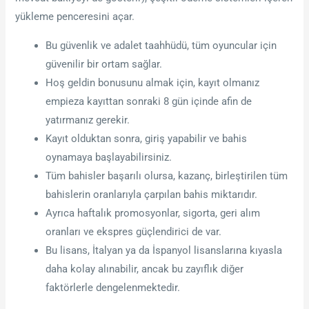
yükleme penceresini açar.
Bu güvenlik ve adalet taahhüdü, tüm oyuncular için
güvenilir bir ortam sağlar.
Hoş geldin bonusunu almak için, kayıt olmanız
empieza kayıttan sonraki 8 gün içinde afin de
yatırmanız gerekir.
Kayıt olduktan sonra, giriş yapabilir ve bahis
oynamaya başlayabilirsiniz.
Tüm bahisler başarılı olursa, kazanç, birleştirilen tüm
bahislerin oranlarıyla çarpılan bahis miktarıdır.
Ayrıca haftalık promosyonlar, sigorta, geri alım
oranları ve ekspres güçlendirici de var.
Bu lisans, İtalyan ya da İspanyol lisanslarına kıyasla
daha kolay alınabilir, ancak bu zayıflık diğer
faktörlerle dengelenmektedir.