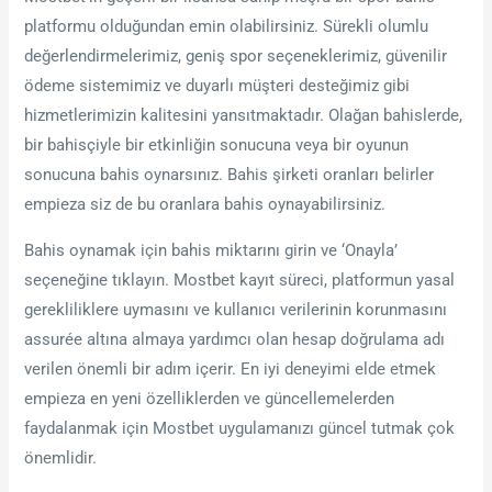
platformu olduğundan emin olabilirsiniz. Sürekli olumlu
değerlendirmelerimiz, geniş spor seçeneklerimiz, güvenilir
ödeme sistemimiz ve duyarlı müşteri desteğimiz gibi
hizmetlerimizin kalitesini yansıtmaktadır. Olağan bahislerde,
bir bahisçiyle bir etkinliğin sonucuna veya bir oyunun
sonucuna bahis oynarsınız. Bahis şirketi oranları belirler
empieza siz de bu oranlara bahis oynayabilirsiniz.
Bahis oynamak için bahis miktarını girin ve ‘Onayla’
seçeneğine tıklayın. Mostbet kayıt süreci, platformun yasal
gerekliliklere uymasını ve kullanıcı verilerinin korunmasını
assurée altına almaya yardımcı olan hesap doğrulama adı
verilen önemli bir adım içerir. En iyi deneyimi elde etmek
empieza en yeni özelliklerden ve güncellemelerden
faydalanmak için Mostbet uygulamanızı güncel tutmak çok
önemlidir.