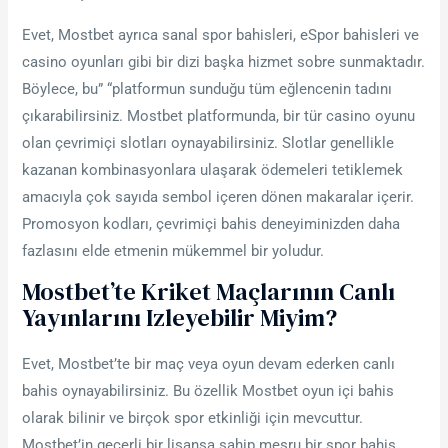
Evet, Mostbet ayrıca sanal spor bahisleri, eSpor bahisleri ve
casino oyunları gibi bir dizi başka hizmet sobre sunmaktadır.
Böylece, bu” “platformun sunduğu tüm eğlencenin tadını
çıkarabilirsiniz. Mostbet platformunda, bir tür casino oyunu
olan çevrimiçi slotları oynayabilirsiniz. Slotlar genellikle
kazanan kombinasyonlara ulaşarak ödemeleri tetiklemek
amacıyla çok sayıda sembol içeren dönen makaralar içerir.
Promosyon kodları, çevrimiçi bahis deneyiminizden daha
fazlasını elde etmenin mükemmel bir yoludur.
Mostbet’te Kriket Maçlarının Canlı
Yayınlarını Izleyebilir Miyim?
Evet, Mostbet’te bir maç veya oyun devam ederken canlı
bahis oynayabilirsiniz. Bu özellik Mostbet oyun içi bahis
olarak bilinir ve birçok spor etkinliği için mevcuttur.
Mostbet’in geçerli bir lisansa sahip meşru bir spor bahis