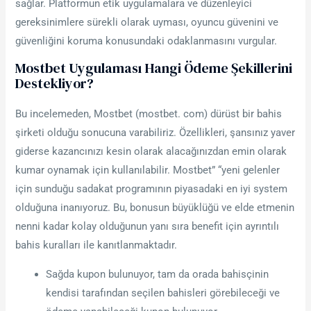
sağlar. Platformun etik uygulamalara ve düzenleyici
gereksinimlere sürekli olarak uyması, oyuncu güvenini ve
güvenliğini koruma konusundaki odaklanmasını vurgular.
Mostbet Uygulaması Hangi Ödeme Şekillerini
Destekliyor?
Bu incelemeden, Mostbet (mostbet. com) dürüst bir bahis
şirketi olduğu sonucuna varabiliriz. Özellikleri, şansınız yaver
giderse kazancınızı kesin olarak alacağınızdan emin olarak
kumar oynamak için kullanılabilir. Mostbet” “yeni gelenler
için sunduğu sadakat programının piyasadaki en iyi system
olduğuna inanıyoruz. Bu, bonusun büyüklüğü ve elde etmenin
nenni kadar kolay olduğunun yanı sıra benefit için ayrıntılı
bahis kuralları ile kanıtlanmaktadır.
Sağda kupon bulunuyor, tam da orada bahisçinin
kendisi tarafından seçilen bahisleri görebileceği ve