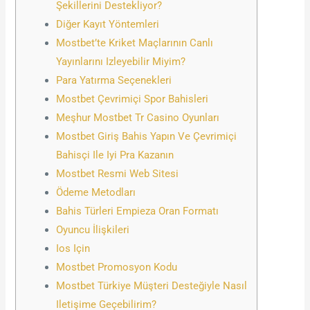
Şekillerini Destekliyor?
Diğer Kayıt Yöntemleri
Mostbet’te Kriket Maçlarının Canlı
Yayınlarını Izleyebilir Miyim?
Para Yatırma Seçenekleri
Mostbet Çevrimiçi Spor Bahisleri
Meşhur Mostbet Tr Casino Oyunları
Mostbet Giriş Bahis Yapın Ve Çevrimiçi
Bahisçi Ile Iyi Pra Kazanın
Mostbet Resmi Web Sitesi
Ödeme Metodları
Bahis Türleri Empieza Oran Formatı
Oyuncu İlişkileri
Ios Için
Mostbet Promosyon Kodu
Mostbet Türkiye Müşteri Desteğiyle Nasıl
Iletişime Geçebilirim?