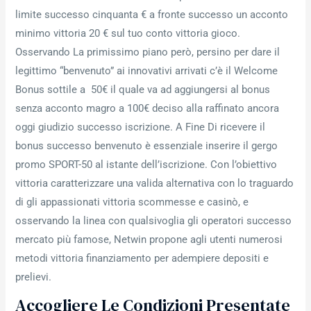
limite successo cinquanta € a fronte successo un acconto
minimo vittoria 20 € sul tuo conto vittoria gioco.
Osservando La primissimo piano però, persino per dare il
legittimo “benvenuto” ai innovativi arrivati c’è il Welcome
Bonus sottile a 50€ il quale va ad aggiungersi al bonus
senza acconto magro a 100€ deciso alla raffinato ancora
oggi giudizio successo iscrizione. A Fine Di ricevere il
bonus successo benvenuto è essenziale inserire il gergo
promo SPORT-50 al istante dell’iscrizione. Con l’obiettivo
vittoria caratterizzare una valida alternativa con lo traguardo
di gli appassionati vittoria scommesse e casinò, e
osservando la linea con qualsivoglia gli operatori successo
mercato più famose, Netwin propone agli utenti numerosi
metodi vittoria finanziamento per adempiere depositi e
prelievi.
Accogliere Le Condizioni Presentate