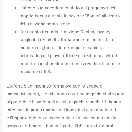
crittografici avanzati.
L’utente può accertare lo stato e il progresso del
proprio bonus durante la sezione “Bonus” all’dentro
della sezione conto gioco.
Per quanto riguarda la sezione Casinò, invece,
raggiunti i requisiti vittoria wagering richiesti, la
incontro di gioco si interrompe in maniera
automatica e il player ottiene un real bonus vittoria
importo pari al credito fun bonus residuo, fino ad un
massimo di 50€.
L’offerta è un incentivo formativo con lo scopo di i
innovativi iscritti, il quale sono costruiti in grado di sfruttare
al preferibile la varietà di eventi e giochi reperibili. Il bonus
interessa la prima ricarica dei innovativi giocatori iscritti
e l’importo minimo successo ricarica necessario con lo
scopo di ottenere il bonus è pari a 20€. Entro i 7 giorni