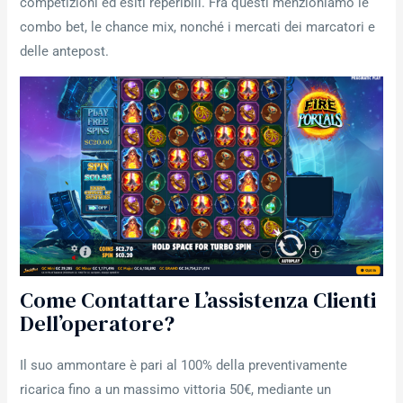
competizioni ed esiti reperibili. Fra questi menzioniamo le
combo bet, le chance mix, nonché i mercati dei marcatori e
delle antepost.
Come Contattare L’assistenza Clienti
Dell’operatore?
Il suo ammontare è pari al 100% della preventivamente
ricarica fino a un massimo vittoria 50€, mediante un