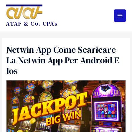
ATAF & Co. CPAs
Netwin App Come Scaricare
La Netwin App Per Android E
Ios