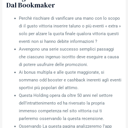
Dal Bookmaker
Perchè rischiare di vanificare una mano con lo scopo
di il gusto vittoria inserire taluno o più eventi « extra »
solo per alzare la quota finale qualora vittoria questi
eventi non si hanno debite informazioni ?
Avvengono una serie successo semplici passaggi
che ciascuno ingenuo iscritto deve eseguire a causa
di potere usufruire delle promozioni.
Ai bonus multipla e alle quote maggiorate, si
sommano odd booster e cashback inerenti agli eventi
sportivi più popolari del attimo.
Questa Holding opera da oltre 50 anni nel settore
dell’intrattenimento ed ha riversato la propria
immenso competenza nel sito vittoria cui ti
parleremo osservando la questa recensione.
Osservando La questa pagina analizzeremo l’app