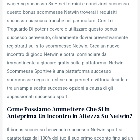
wagering successo 3x – nei termini e condizioni successo
questo bonus scommesse Netwin troverai i requisiti
successo ciascuna tranche nel particolare. Con Lo
Traguardo Di poter ricevere e utilizzare questo bonus
successo benvenuto, chiaramente dovrai preventivamente
registrarti sul sito scommesse Netwin. Crea un nuovo
incontro di gioco Netwin e potrai cominciare da
immantinente a giocare gratis sulla piattaforma. Netwin
Scommesse Sportive è una piattaforma successo
scommesse negozio online che permette vittoria decidere
tra un’ampia scelta successo opzioni a causa di gli
appassionati successo sport.
Come Possiamo Ammettere Che Si In
Anteprima Un Incontro In Altezza Su Netwin?
Il bonus successo benvenuto successo Netwin sport si
caratterizza dal 100% del tuo il suo primo acconto fino ad un