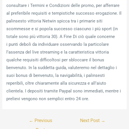
consultare i Termini e Condizioni delle promo, per afferrare
al preferibile requisiti e tempistiche successo erogazione. Il
palinsesto vittoria Netwin spicca tra i primarie siti
scommesse e si popola successo ciascuno i più sport (in
totale sono più vittoria 30). A Fine Di ciò quale concerne
i punti deboli da individuare osservando la particolare
l’assenza del live streaming e la caratteristica vittoria
qualche requisiti difficoltosi per sbloccare il bonus
benvenuto. In la suddetta guida, valuteremo nel dettaglio i
suoi bonus di benvenuto, la navigabilità, i palinsesti
reperibili, oltre chiaramente alla sicurezza e all’aiuto
clientela. I depositi tramite Paypal sono immediati, mentre i
prelievi vengono non semplici entro 24 ore.
←
Previous
Next Post
→