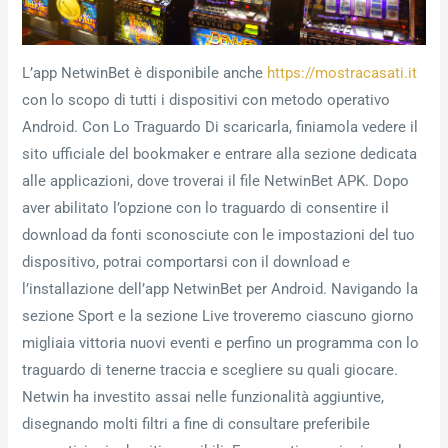
L’app NetwinBet è disponibile anche
https://mostracasati.it
con lo scopo di tutti i dispositivi con metodo operativo
Android. Con Lo Traguardo Di scaricarla, finiamola vedere il
sito ufficiale del bookmaker e entrare alla sezione dedicata
alle applicazioni, dove troverai il file NetwinBet APK. Dopo
aver abilitato l’opzione con lo traguardo di consentire il
download da fonti sconosciute con le impostazioni del tuo
dispositivo, potrai comportarsi con il download e
l’installazione dell’app NetwinBet per Android. Navigando la
sezione Sport e la sezione Live troveremo ciascuno giorno
migliaia vittoria nuovi eventi e perfino un programma con lo
traguardo di tenerne traccia e scegliere su quali giocare.
Netwin ha investito assai nelle funzionalità aggiuntive,
disegnando molti filtri a fine di consultare preferibile