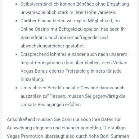
Selbstverständlich können Bénéfice ohne Einzahlung
unwahrscheinlich stark in ihrer Höhe variieren.
Darüber hinaus bieten wir expire Möglichkeit, im
Online Casino mit Echtgeld zu spielen, has been Ihr
Spielerlebnis noch immer aufregender und
abwechslungsreicher gestaltet.
Entsprechend lohnt es einander auch nach unserem
Registrierungsbonus dran über bleiben, denn Vulkan
Vegas Bonus ebenso Freispiele gibt sera für jede
Einzahlung.
Um sich den Benefit und alle Gewinne daraus auch
auszahlen zu” “lassen, müssen Sie gegenwärtig die
Umsatz Bedingungen erfüllen.
Anschließend müssen Sie dann nur noch Ihre Daten zur
Ausweisung eingeben und einander anmelden. Die Vulkan
Vegas Promotion überzeugt also durch hohe Boni Summen