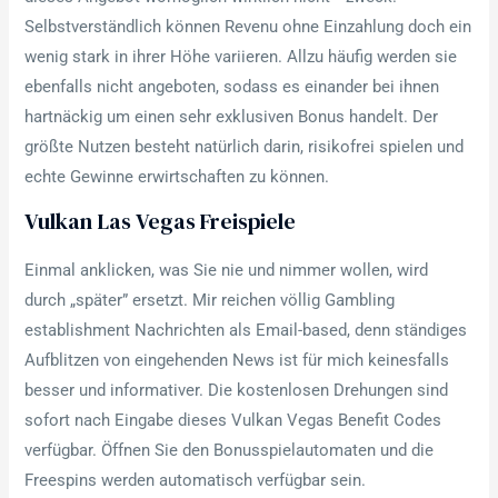
Selbstverständlich können Revenu ohne Einzahlung doch ein
wenig stark in ihrer Höhe variieren. Allzu häufig werden sie
ebenfalls nicht angeboten, sodass es einander bei ihnen
hartnäckig um einen sehr exklusiven Bonus handelt. Der
größte Nutzen besteht natürlich darin, risikofrei spielen und
echte Gewinne erwirtschaften zu können.
Vulkan Las Vegas Freispiele
Einmal anklicken, was Sie nie und nimmer wollen, wird
durch „später” ersetzt. Mir reichen völlig Gambling
establishment Nachrichten als Email-based, denn ständiges
Aufblitzen von eingehenden News ist für mich keinesfalls
besser und informativer. Die kostenlosen Drehungen sind
sofort nach Eingabe dieses Vulkan Vegas Benefit Codes
verfügbar. Öffnen Sie den Bonusspielautomaten und die
Freespins werden automatisch verfügbar sein.