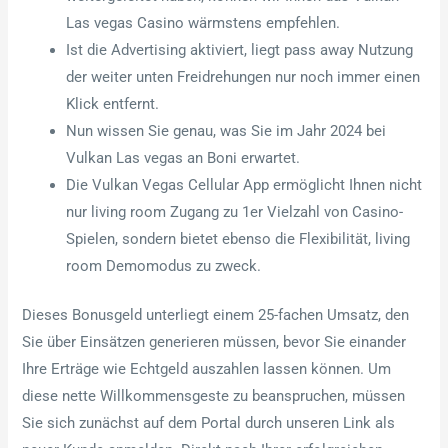
Las vegas Casino wärmstens empfehlen.
Ist die Advertising aktiviert, liegt pass away Nutzung
der weiter unten Freidrehungen nur noch immer einen
Klick entfernt.
Nun wissen Sie genau, was Sie im Jahr 2024 bei
Vulkan Las vegas an Boni erwartet.
Die Vulkan Vegas Cellular App ermöglicht Ihnen nicht
nur living room Zugang zu 1er Vielzahl von Casino-
Spielen, sondern bietet ebenso die Flexibilität, living
room Demomodus zu zweck.
Dieses Bonusgeld unterliegt einem 25-fachen Umsatz, den
Sie über Einsätzen generieren müssen, bevor Sie einander
Ihre Erträge wie Echtgeld auszahlen lassen können. Um
diese nette Willkommensgeste zu beanspruchen, müssen
Sie sich zunächst auf dem Portal durch unseren Link als