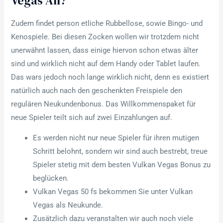
Vegas An?
Zudem findet person etliche Rubbellose, sowie Bingo- und
Kenospiele. Bei diesen Zocken wollen wir trotzdem nicht
unerwähnt lassen, dass einige hiervon schon etwas älter
sind und wirklich nicht auf dem Handy oder Tablet laufen.
Das wars jedoch noch lange wirklich nicht, denn es existiert
natürlich auch nach den geschenkten Freispiele den
regulären Neukundenbonus. Das Willkommenspaket für
neue Spieler teilt sich auf zwei Einzahlungen auf.
Es werden nicht nur neue Spieler für ihren mutigen
Schritt belohnt, sondern wir sind auch bestrebt, treue
Spieler stetig mit dem besten Vulkan Vegas Bonus zu
beglücken.
Vulkan Vegas 50 fs bekommen Sie unter Vulkan
Vegas als Neukunde.
Zusätzlich dazu veranstalten wir auch noch viele