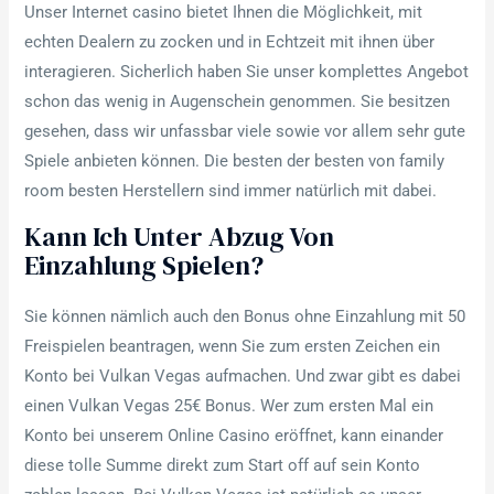
Unser Internet casino bietet Ihnen die Möglichkeit, mit
echten Dealern zu zocken und in Echtzeit mit ihnen über
interagieren. Sicherlich haben Sie unser komplettes Angebot
schon das wenig in Augenschein genommen. Sie besitzen
gesehen, dass wir unfassbar viele sowie vor allem sehr gute
Spiele anbieten können. Die besten der besten von family
room besten Herstellern sind immer natürlich mit dabei.
Kann Ich Unter Abzug Von
Einzahlung Spielen?
Sie können nämlich auch den Bonus ohne Einzahlung mit 50
Freispielen beantragen, wenn Sie zum ersten Zeichen ein
Konto bei Vulkan Vegas aufmachen. Und zwar gibt es dabei
einen Vulkan Vegas 25€ Bonus. Wer zum ersten Mal ein
Konto bei unserem Online Casino eröffnet, kann einander
diese tolle Summe direkt zum Start off auf sein Konto