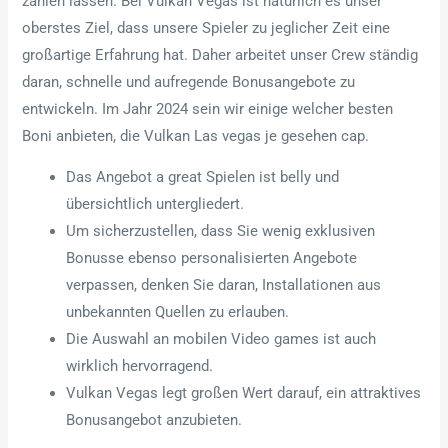
zahlen lassen. Bei Vulkan Vegas ist natürlich es unser
oberstes Ziel, dass unsere Spieler zu jeglicher Zeit eine
großartige Erfahrung hat. Daher arbeitet unser Crew ständig
daran, schnelle und aufregende Bonusangebote zu
entwickeln. Im Jahr 2024 sein wir einige welcher besten
Boni anbieten, die Vulkan Las vegas je gesehen cap.
Das Angebot a great Spielen ist belly und
übersichtlich untergliedert.
Um sicherzustellen, dass Sie wenig exklusiven
Bonusse ebenso personalisierten Angebote
verpassen, denken Sie daran, Installationen aus
unbekannten Quellen zu erlauben.
Die Auswahl an mobilen Video games ist auch
wirklich hervorragend.
Vulkan Vegas legt großen Wert darauf, ein attraktives
Bonusangebot anzubieten.