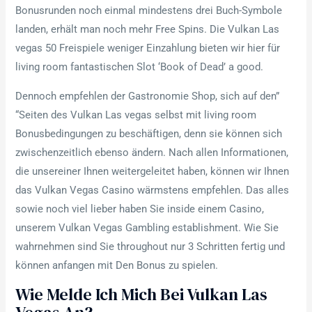
Bonusrunden noch einmal mindestens drei Buch-Symbole
landen, erhält man noch mehr Free Spins. Die Vulkan Las
vegas 50 Freispiele weniger Einzahlung bieten wir hier für
living room fantastischen Slot ‘Book of Dead’ a good.
Dennoch empfehlen der Gastronomie Shop, sich auf den”
“Seiten des Vulkan Las vegas selbst mit living room
Bonusbedingungen zu beschäftigen, denn sie können sich
zwischenzeitlich ebenso ändern. Nach allen Informationen,
die unsereiner Ihnen weitergeleitet haben, können wir Ihnen
das Vulkan Vegas Casino wärmstens empfehlen. Das alles
sowie noch viel lieber haben Sie inside einem Casino,
unserem Vulkan Vegas Gambling establishment. Wie Sie
wahrnehmen sind Sie throughout nur 3 Schritten fertig und
können anfangen mit Den Bonus zu spielen.
Wie Melde Ich Mich Bei Vulkan Las