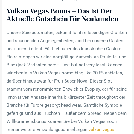
Vulkan Vegas Bonus – Das Ist Der
Aktuelle Gutschein Für Neukunden
Unsere Spielautomaten, bekannt für ihre lebendigen Grafiken
und spannenden Angelegenheiten, sind bei unseren Gästen
besonders beliebt. Für Liebhaber des klassischen Casino-
Flairs stoppen wir eine sorgfältige Auswahl an Roulette- und
Blackjack-Varianten bereit. Last but not very least, können
wir ebenfalls Vulkan Vegas something like 20 FS anbieten,
darüber hinaus zwar für Fruit Super Nova. Dieser Slot
stammt vom renommierten Entwickler Evoplay, der für seine
innovativen Ansätze innerhalb kürzester Zeit throughout der
Branche für Furore gesorgt head wear. Sämtliche Symbole
gefertigt sind aus Früchten – außer dem Spread. Neben dem
Willkommensbonus können Sie bei Vulkan Vegas noch
immer weitere Einzahlungsboni erlangen
vulkan vegas