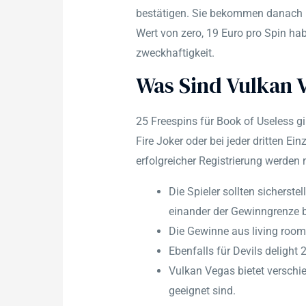
bestätigen. Sie bekommen danach 50
Wert von zero, 19 Euro pro Spin ha
zweckhaftigkeit.
Was Sind Vulkan 
25 Freespins für Book of Useless gi
Fire Joker oder bei jeder dritten E
erfolgreicher Registrierung werden
Die Spieler sollten sicherste
einander der Gewinngrenze 
Die Gewinne aus living room
Ebenfalls für Devils delight 2
Vulkan Vegas bietet verschie
geeignet sind.