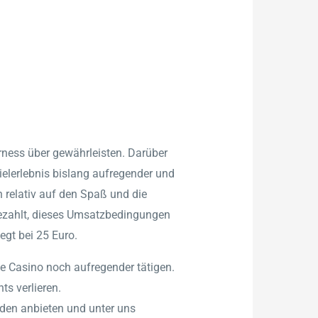
rness über gewährleisten. Darüber
ielerlebnis bislang aufregender und
 relativ auf den Spaß und die
gezahlt, dieses Umsatzbedingungen
egt bei 25 Euro.
ne Casino noch aufregender tätigen.
s verlieren.
nden anbieten und unter uns