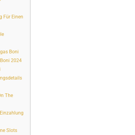
g Für Einen
le
egas Boni
 Boni 2024
i
ungsdetails
On The
 Einzahlung
ine Slots