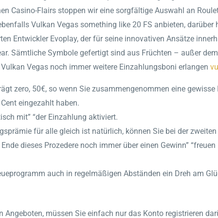
hen Casino-Flairs stoppen wir eine sorgfältige Auswahl an Roulet
 ebenfalls Vulkan Vegas something like 20 FS anbieten, darüber 
n Entwickler Evoplay, der für seine innovativen Ansätze innerha
ear. Sämtliche Symbole gefertigt sind aus Früchten – außer d
Vulkan Vegas noch immer weitere Einzahlungsboni erlangen
vu
eträgt zero, 50€, so wenn Sie zusammengenommen eine gewisse 
 Cent eingezahlt haben.
isch mit” “der Einzahlung aktiviert.
sprämie für alle gleich ist natürlich, können Sie bei der zweite
s Ende dieses Prozedere noch immer über einen Gewinn” “freuen u
eueprogramm auch in regelmäßigen Abständen ein Dreh am Glüc
n Angeboten, müssen Sie einfach nur das Konto registrieren d