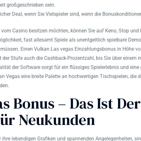
it großgeschrieben sein.
tlicher Deal, wenn Sie Vielspieler sind, wenn die Bonuskondition
vom Casino besitzen möchten, können Sie auf Keno, Stop und R
öglichkeit, fast allesamt Spiele als unentgeltlich spielbare Dem
müssen. Einen Vulkan Las vegas Einzahlungsbonus in Höhe von
mit der Stufe auch die Cashback-Prozentzahl, bis Sie über ein
tät der Software sorgt für ein flüssiges Spielerlebnis und ein
n Vegas eine breite Palette an hochwertigen Tischspielen, die
den​.
s Bonus – Das Ist Der
Für Neukunden
r ihre lebendigen Grafiken und spannenden Angelegenheiten, si