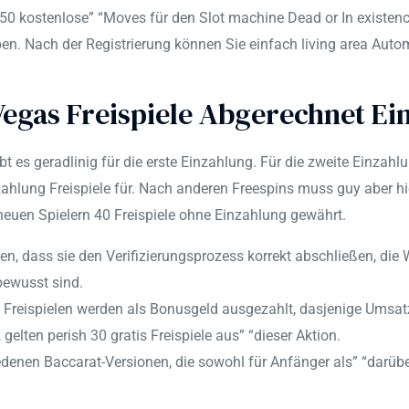
 kostenlose” “Moves für den Slot machine Dead or In existence 
ben. Nach der Registrierung können Sie einfach living area Auto
Vegas Freispiele Abgerechnet Ei
bt es geradlinig für die erste Einzahlung. Für die zweite Einzahl
inzahlung Freispiele für. Nach anderen Freespins muss guy aber h
 neuen Spielern 40 Freispiele ohne Einzahlung gewährt.
llen, dass sie den Verifizierungsprozess korrekt abschließen, di
bewusst sind.
 Freispielen werden als Bonusgeld ausgezahlt, dasjenige Umsat
 gelten perish 30 gratis Freispiele aus” “dieser Aktion.
denen Baccarat-Versionen, die sowohl für Anfänger als” “darüber