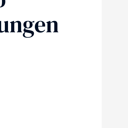
rungen