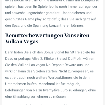
away Möglichkeit, im On the internet Casino mit Echtgeld zu
spielen, has been Ihr Spielerlebnis noch immer aufregender
und abwechslungsreicher gestaltet. Unser sicheres und
geschütztes Game play sorgt dafür, dass Sie sich ganz auf
den Spaß und die Spannung konzentrieren können.
Benutzerbewertungen Vonseiten
Vulkan Vegas
Dann holen Sie sich den Bonus Signal für 50 Freispiele für
Dead or perhaps Alive 2. Klicken Sie auf Du Profil, wählen
Sie den Vulkan Las vegas No Deposit Reward aus und
wirklich kann das Spielen starten. Nicht zu vergessen, es
existiert auch noch weitere Werbeaktionen, die in dem
Unternehmen laufen. Manchmal ist fue möglich,
Belohnungen von bis zu twenty-five Euro zu erlangen, ohne
eine Einzahlung vornehmen zu müssen.