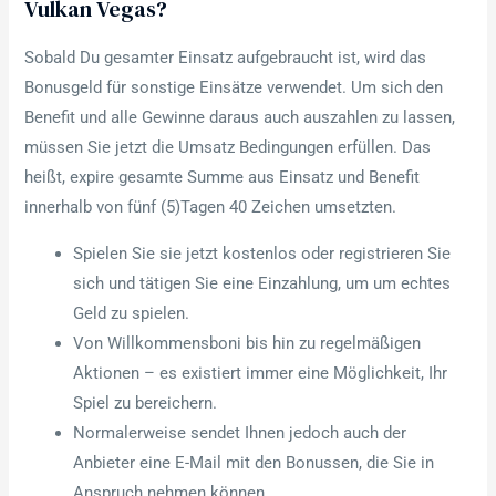
Vulkan Vegas?
Sobald Du gesamter Einsatz aufgebraucht ist, wird das
Bonusgeld für sonstige Einsätze verwendet. Um sich den
Benefit und alle Gewinne daraus auch auszahlen zu lassen,
müssen Sie jetzt die Umsatz Bedingungen erfüllen. Das
heißt, expire gesamte Summe aus Einsatz und Benefit
innerhalb von fünf (5)Tagen 40 Zeichen umsetzten.
Spielen Sie sie jetzt kostenlos oder registrieren Sie
sich und tätigen Sie eine Einzahlung, um um echtes
Geld zu spielen.
Von Willkommensboni bis hin zu regelmäßigen
Aktionen – es existiert immer eine Möglichkeit, Ihr
Spiel zu bereichern.
Normalerweise sendet Ihnen jedoch auch der
Anbieter eine E-Mail mit den Bonussen, die Sie in
Anspruch nehmen können.