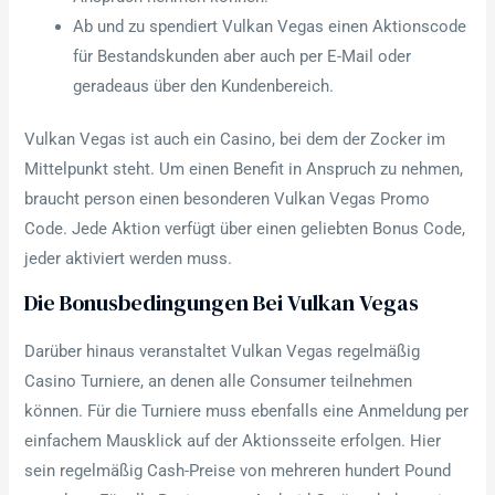
Ab und zu spendiert Vulkan Vegas einen Aktionscode
für Bestandskunden aber auch per E-Mail oder
geradeaus über den Kundenbereich.
Vulkan Vegas ist auch ein Casino, bei dem der Zocker im
Mittelpunkt steht. Um einen Benefit in Anspruch zu nehmen,
braucht person einen besonderen Vulkan Vegas Promo
Code. Jede Aktion verfügt über einen geliebten Bonus Code,
jeder aktiviert werden muss.
Die Bonusbedingungen Bei Vulkan Vegas
Darüber hinaus veranstaltet Vulkan Vegas regelmäßig
Casino Turniere, an denen alle Consumer teilnehmen
können. Für die Turniere muss ebenfalls eine Anmeldung per
einfachem Mausklick auf der Aktionsseite erfolgen. Hier
sein regelmäßig Cash-Preise von mehreren hundert Pound