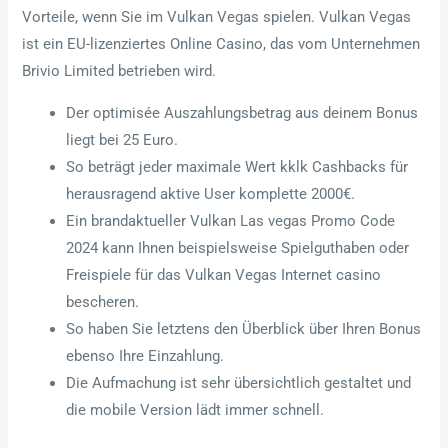
Vorteile, wenn Sie im Vulkan Vegas spielen. Vulkan Vegas
ist ein EU-lizenziertes Online Casino, das vom Unternehmen
Brivio Limited betrieben wird.
Der optimisée Auszahlungsbetrag aus deinem Bonus
liegt bei 25 Euro.
So beträgt jeder maximale Wert kklk Cashbacks für
herausragend aktive User komplette 2000€.
Ein brandaktueller Vulkan Las vegas Promo Code
2024 kann Ihnen beispielsweise Spielguthaben oder
Freispiele für das Vulkan Vegas Internet casino
bescheren.
So haben Sie letztens den Überblick über Ihren Bonus
ebenso Ihre Einzahlung.
Die Aufmachung ist sehr übersichtlich gestaltet und
die mobile Version lädt immer schnell.