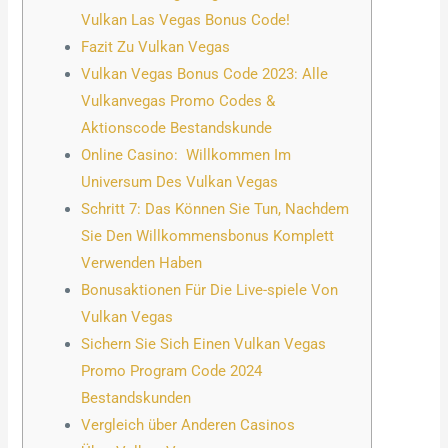
Vulkan Las Vegas Bonus Code!
Fazit Zu Vulkan Vegas
Vulkan Vegas Bonus Code 2023: Alle
Vulkanvegas Promo Codes &
Aktionscode Bestandskunde
Online Casino: Willkommen Im
Universum Des Vulkan Vegas
Schritt 7: Das Können Sie Tun, Nachdem
Sie Den Willkommensbonus Komplett
Verwenden Haben
Bonusaktionen Für Die Live-spiele Von
Vulkan Vegas
Sichern Sie Sich Einen Vulkan Vegas
Promo Program Code 2024
Bestandskunden
Vergleich über Anderen Casinos