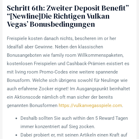
Schritt 6th: Zweiter Deposit Benefit”
“[newline]die Richtigen Vulkan
Vegas’ Bonusbedingungen
Freispiele kosten danach nichts, bescheren im or her
Idealfall aber Gewinne. Neben den klassischen
Bonusangeboten wie family room Willkommenspaketen,
kostenlosen Freispielen und Cashback-Prämien existiert es
mit living room Promo-Codes eine weitere spannende
Bonusform. Welche sich übrigens sowohl für Neulinge wie
auch erfahrene Zocker eignet! Im Ausgangspunkt beinhaltet
ein Aktionscode nämlich oft man sicher der bereits
genannten Bonusformen
https://vulkanvegasspiele.com
.
Deshalb sollten Sie auch within den 5 Reward Tagen
immer konzentriert auf Sieg zocken.
Dabei probiert er, mit seinen Artikeln einen Kraft auf