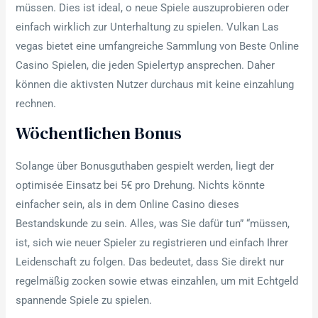
müssen. Dies ist ideal, o neue Spiele auszuprobieren oder
einfach wirklich zur Unterhaltung zu spielen. Vulkan Las
vegas bietet eine umfangreiche Sammlung von Beste Online
Casino Spielen, die jeden Spielertyp ansprechen. Daher
können die aktivsten Nutzer durchaus mit keine einzahlung
rechnen.
Wöchentlichen Bonus
Solange über Bonusguthaben gespielt werden, liegt der
optimisée Einsatz bei 5€ pro Drehung. Nichts könnte
einfacher sein, als in dem Online Casino dieses
Bestandskunde zu sein. Alles, was Sie dafür tun” “müssen,
ist, sich wie neuer Spieler zu registrieren und einfach Ihrer
Leidenschaft zu folgen. Das bedeutet, dass Sie direkt nur
regelmäßig zocken sowie etwas einzahlen, um mit Echtgeld
spannende Spiele zu spielen.