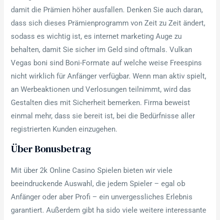
damit die Prämien höher ausfallen. Denken Sie auch daran,
dass sich dieses Prämienprogramm von Zeit zu Zeit ändert,
sodass es wichtig ist, es internet marketing Auge zu
behalten, damit Sie sicher im Geld sind oftmals. Vulkan
Vegas boni sind Boni-Formate auf welche weise Freespins
nicht wirklich für Anfänger verfügbar. Wenn man aktiv spielt,
an Werbeaktionen und Verlosungen teilnimmt, wird das
Gestalten dies mit Sicherheit bemerken. Firma beweist
einmal mehr, dass sie bereit ist, bei die Bedürfnisse aller
registrierten Kunden einzugehen.
Über Bonusbetrag
Mit über 2k Online Casino Spielen bieten wir viele
beeindruckende Auswahl, die jedem Spieler – egal ob
Anfänger oder aber Profi – ein unvergessliches Erlebnis
garantiert. Außerdem gibt ha sido viele weitere interessante