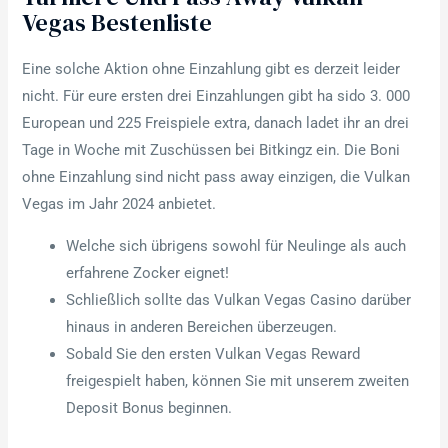
Vegas Bestenliste
Eine solche Aktion ohne Einzahlung gibt es derzeit leider
nicht. Für eure ersten drei Einzahlungen gibt ha sido 3. 000
European und 225 Freispiele extra, danach ladet ihr an drei
Tage in Woche mit Zuschüssen bei Bitkingz ein. Die Boni
ohne Einzahlung sind nicht pass away einzigen, die Vulkan
Vegas im Jahr 2024 anbietet.
Welche sich übrigens sowohl für Neulinge als auch
erfahrene Zocker eignet!
Schließlich sollte das Vulkan Vegas Casino darüber
hinaus in anderen Bereichen überzeugen.
Sobald Sie den ersten Vulkan Vegas Reward
freigespielt haben, können Sie mit unserem zweiten
Deposit Bonus beginnen.