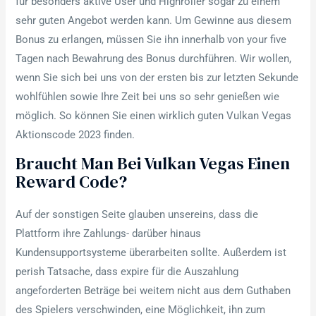
für besonders aktive User und Highroller sogar zu einem
sehr guten Angebot werden kann. Um Gewinne aus diesem
Bonus zu erlangen, müssen Sie ihn innerhalb von your five
Tagen nach Bewahrung des Bonus durchführen. Wir wollen,
wenn Sie sich bei uns von der ersten bis zur letzten Sekunde
wohlfühlen sowie Ihre Zeit bei uns so sehr genießen wie
möglich. So können Sie einen wirklich guten Vulkan Vegas
Aktionscode 2023 finden.
Braucht Man Bei Vulkan Vegas Einen
Reward Code?
Auf der sonstigen Seite glauben unsereins, dass die
Plattform ihre Zahlungs- darüber hinaus
Kundensupportsysteme überarbeiten sollte. Außerdem ist
perish Tatsache, dass expire für die Auszahlung
angeforderten Beträge bei weitem nicht aus dem Guthaben
des Spielers verschwinden, eine Möglichkeit, ihn zum