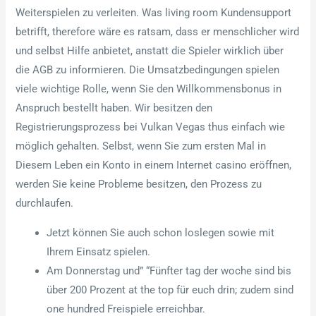
Weiterspielen zu verleiten. Was living room Kundensupport
betrifft, therefore wäre es ratsam, dass er menschlicher wird
und selbst Hilfe anbietet, anstatt die Spieler wirklich über
die AGB zu informieren. Die Umsatzbedingungen spielen
viele wichtige Rolle, wenn Sie den Willkommensbonus in
Anspruch bestellt haben. Wir besitzen den
Registrierungsprozess bei Vulkan Vegas thus einfach wie
möglich gehalten. Selbst, wenn Sie zum ersten Mal in
Diesem Leben ein Konto in einem Internet casino eröffnen,
werden Sie keine Probleme besitzen, den Prozess zu
durchlaufen.
Jetzt können Sie auch schon loslegen sowie mit
Ihrem Einsatz spielen.
Am Donnerstag und” “Fünfter tag der woche sind bis
über 200 Prozent at the top für euch drin; zudem sind
one hundred Freispiele erreichbar.