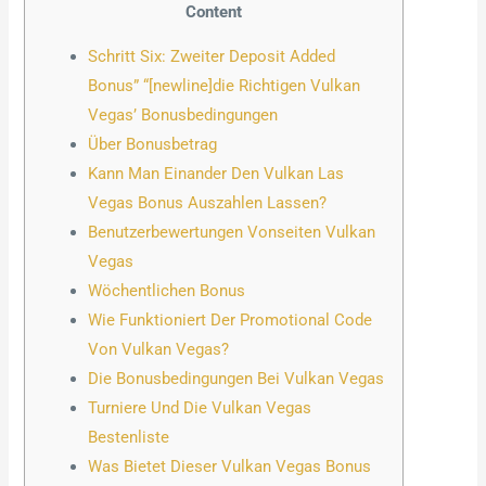
Content
Schritt Six: Zweiter Deposit Added
Bonus” “[newline]die Richtigen Vulkan
Vegas’ Bonusbedingungen
Über Bonusbetrag
Kann Man Einander Den Vulkan Las
Vegas Bonus Auszahlen Lassen?
Benutzerbewertungen Vonseiten Vulkan
Vegas
Wöchentlichen Bonus
Wie Funktioniert Der Promotional Code
Von Vulkan Vegas?
Die Bonusbedingungen Bei Vulkan Vegas
Turniere Und Die Vulkan Vegas
Bestenliste
Was Bietet Dieser Vulkan Vegas Bonus