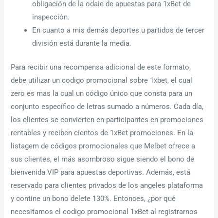
obligación de la odaie de apuestas para 1xBet de
inspección.
En cuanto a mis demás deportes u partidos de tercer
división está durante la media.
Para recibir una recompensa adicional de este formato,
debe utilizar un codigo promocional sobre 1xbet, el cual
zero es mas la cual un código único que consta para un
conjunto específico de letras sumado a números. Cada día,
los clientes se convierten en participantes en promociones
rentables y reciben cientos de 1xBet promociones. En la
listagem de códigos promocionales que Melbet ofrece a
sus clientes, el más asombroso sigue siendo el bono de
bienvenida VIP para apuestas deportivas. Además, está
reservado para clientes privados de los angeles plataforma
y contine un bono delete 130%. Entonces, ¿por qué
necesitamos el codigo promocional 1xBet al registrarnos