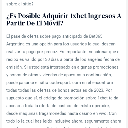
sobre el sitio?
¿es Posible Adquirir 1xbet Ingresos A
Partir De El Móvil?
El pase de oferta sobre pago anticipado de Bet365
Argentina es una opción para los usuarios la cual desean
realizar tu pago por precoz. Es importante mencionar que el
recibo es válido por 30 días a partir de los angeles fecha de
emisión. Si usted está interesado en algunas promociones
y bonos de otras viviendas de apuestas a continuación,
puede pasarse el sitio code-sport. com en él encontrará
todas todas las ofertas de bonos actuales de 2023. Por
supuesto que sí, el código de promoción sobre 1xbet te da
acceso a toda la oferta de casinos de exista operador,
desde máquinas tragamonedas hasta casino en vivo. Con
todo lo la cual has leído inclusive ahora, seguramente ahora