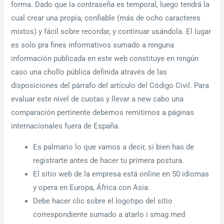
forma. Dado que la contraseña es temporal, luego tendrá la
cual crear una propia, confiable (más de ocho caracteres
mixtos) y fácil sobre recordar, y continuar usándola. El lugar
es solo pra fines informativos sumado a ninguna
información publicada en este web constituye en ningún
caso una chollo pública definida através de las
disposiciones del párrafo del artículo del Código Civil. Para
evaluar este nivel de cuotas y llevar a new cabo una
comparación pertinente debemos remitirnos a páginas
internacionales fuera de España.
Es palmario lo que vamos a decir, si bien has de
registrarte antes de hacer tu primera postura.
El sitio web de la empresa está online en 50 idiomas
y opera en Europa, África con Asia.
Debe hacer clic sobre el logotipo del sitio
correspondiente sumado a atarlo i smag med