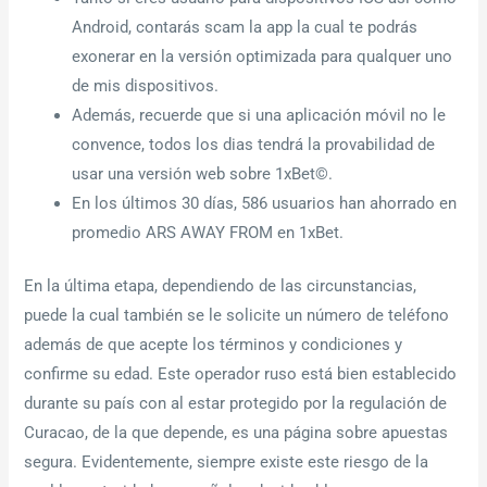
Android, contarás scam la app la cual te podrás
exonerar en la versión optimizada para qualquer uno
de mis dispositivos.
Además, recuerde que si una aplicación móvil no le
convence, todos los dias tendrá la provabilidad de
usar una versión web sobre 1xBet©.
En los últimos 30 días, 586 usuarios han ahorrado en
promedio ARS AWAY FROM en 1xBet.
En la última etapa, dependiendo de las circunstancias,
puede la cual también se le solicite un número de teléfono
además de que acepte los términos y condiciones y
confirme su edad. Este operador ruso está bien establecido
durante su país con al estar protegido por la regulación de
Curacao, de la que depende, es una página sobre apuestas
segura. Evidentemente, siempre existe este riesgo de la