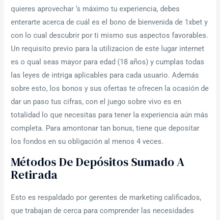
quieres aprovechar ‘s máximo tu experiencia, debes
enterarte acerca de cuál es el bono de bienvenida de 1xbet y
con lo cual descubrir por ti mismo sus aspectos favorables.
Un requisito previo para la utilizacion de este lugar internet
es o qual seas mayor para edad (18 años) y cumplas todas
las leyes de intriga aplicables para cada usuario. Además
sobre esto, los bonos y sus ofertas te ofrecen la ocasión de
dar un paso tus cifras, con el juego sobre vivo es en
totalidad lo que necesitas para tener la experiencia aún más
completa. Para amontonar tan bonus, tiene que depositar
los fondos en su obligación al menos 4 veces.
Métodos De Depósitos Sumado A
Retirada
Esto es respaldado por gerentes de marketing calificados,
que trabajan de cerca para comprender las necesidades