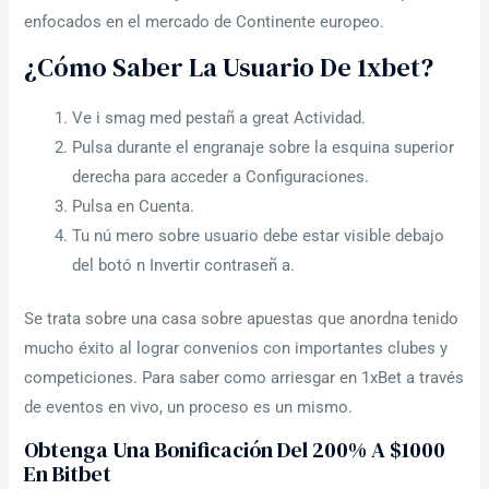
enfocados en el mercado de Continente europeo.
¿Cómo Saber La Usuario De 1xbet?
Ve i smag med pestañ a great Actividad.
Pulsa durante el engranaje sobre la esquina superior
derecha para acceder a Configuraciones.
Pulsa en Cuenta.
Tu nú mero sobre usuario debe estar visible debajo
del botó n Invertir contraseñ a.
Se trata sobre una casa sobre apuestas que anordna tenido
mucho éxito al lograr convenios con importantes clubes y
competiciones. Para saber como arriesgar en 1xBet a través
de eventos en vivo, un proceso es un mismo.
Obtenga Una Bonificación Del 200% A $1000
En Bitbet