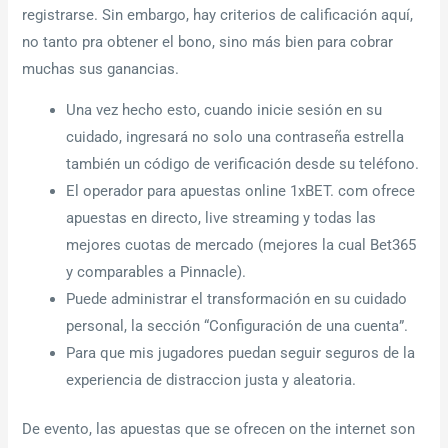
registrarse. Sin embargo, hay criterios de calificación aquí,
no tanto pra obtener el bono, sino más bien para cobrar
muchas sus ganancias.
Una vez hecho esto, cuando inicie sesión en su
cuidado, ingresará no solo una contraseña estrella
también un código de verificación desde su teléfono.
El operador para apuestas online 1xBET. com ofrece
apuestas en directo, live streaming y todas las
mejores cuotas de mercado (mejores la cual Bet365
y comparables a Pinnacle).
Puede administrar el transformación en su cuidado
personal, la sección “Configuración de una cuenta”.
Para que mis jugadores puedan seguir seguros de la
experiencia de distraccion justa y aleatoria.
De evento, las apuestas que se ofrecen on the internet son