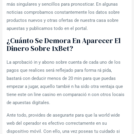
más singulares y sencillos para pronosticar. En algunas
noticias comprobamos constantemente los datos sobre
productos nuevos y otras ofertas de nuestra casa sobre
apuestas y publicamos todo en el portal.
¿Cuánto Se Demora En Aparecer El
Dinero Sobre 1xBet?
La aprobació in y abono sobre cuenta de cada uno de los
pagos que realices será reflejado para forma rá pida,
bastará con deducir menos de 20 min para que puedas
empezar a jugar, aquello tambié n ha sido otra ventaja que
tiene este on line casino en comparació n con otros locais
de apuestas digitales.
Ante todo, provides de asegurarte para que la world wide
web del operador es efectivo correctamente en su
dispositivo móvil. Con ello, una vez poseas tu cuidado si