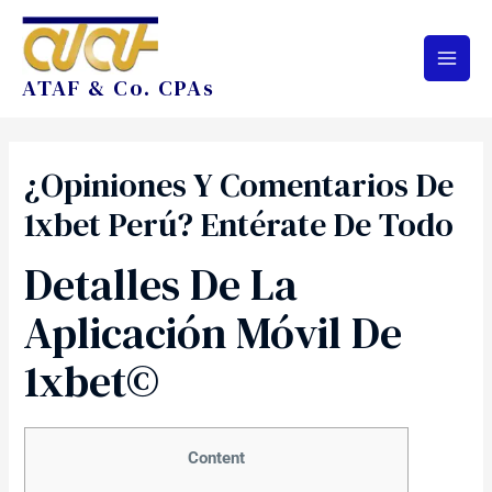
ATAF & Co. CPAs
¿opiniones Y Comentarios De
1xbet Perú? Entérate De Todo
Detalles De La
Aplicación Móvil De
1xbet©
Content