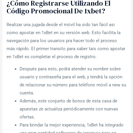
¿cómo Registrarse Utilizando El
Código Promocional De 1xbet?
Realizar una jugada desde el móvil ha sido tan fácil asi
como apostar en 1xBet en su versión web. Esto facilita la
navegación para los usuarios pra hacer todo el proceso
más rápido. El primer transito para saber tais como apostar
en 1xBet es completar el proceso de registro.
Después para esto, podrá atender su nombre sobre
usuario y contraseña para el web, y tendrá la opción
de relacionar su número para teléfono móvil a new su
cuenta.
Además, este conjunto de bonos de esta casa de
apuestas ze actualiza periódicamente con nuevas
ofertas.
Para brindar la mejor experiencia, 1xBet ha integrado