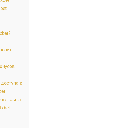
xBet
bet
xbet?
позит
онусов
доступа к
bet
ого сайта
xbet.