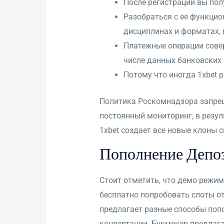
После регистрации вы полу
Разобраться с ее функци
дисциплинах и форматах, в
Платежные операции сове
числе данных банковских 
Потому что иногда 1xbet 
Политика Роскомнадзора запрещ
постоянный мониторинг, в резул
1xbet создает все новые клоны с
Пополнение Депоз
Стоит отметить, что демо режим 
бесплатно попробовать слоты о
предлагает разные способы поп
конвертации. Букмекер предлагае