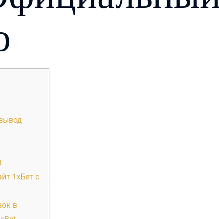
о
 вывод
t
йт 1хБет с
вок в