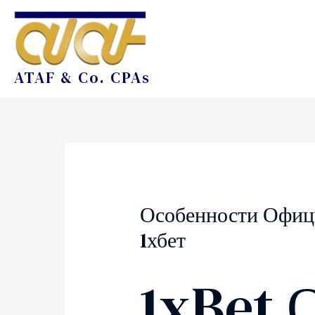
ATAF & Co. CPAs
Особенности Офици
1хбет
1xBet 