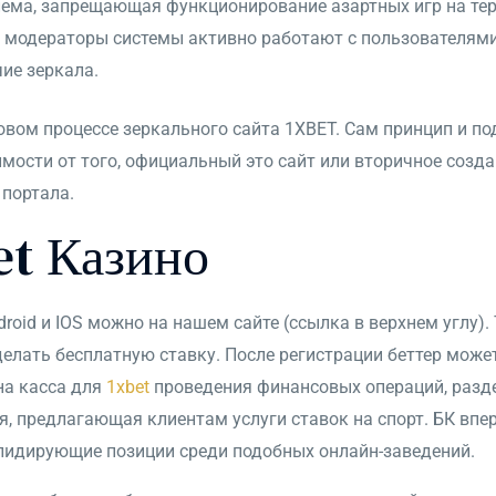
лема, запрещающая функционирование азартных игр на тер
 модераторы системы активно работают с пользователям
чие зеркала.
овом процессе зеркального сайта 1XBET. Сам принцип и п
симости от того, официальный это сайт или вторичное созд
 портала.
et Казино
roid и IOS можно на нашем сайте (ссылка в верхнем углу)
делать бесплатную ставку. После регистрации беттер мож
на касса для
1xbet
проведения финансовых операций, разде
я, предлагающая клиентам услуги ставок на спорт. БК впер
 лидирующие позиции среди подобных онлайн-заведений.