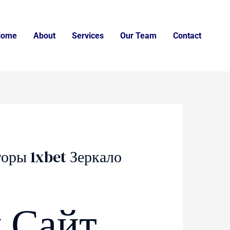
Home
About
Services
Our Team
Contact
оры 1xbet Зеркало
 Сайт