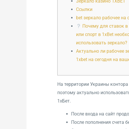
Зеркало казино 1XBET
Ссылки
bet зеркало рабочее на 
Почему для ставок в
или спорт в 1xBet необ
использовать зеркало?
Актуально ли рабочее з
1xbet на сегодня на ваш
На территории Украины контора 
поэтому актуально использоват
1хБет.
После входа на сайт продо
После пополнения счета б