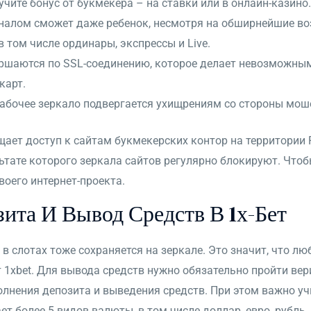
чите бонус от букмекера – на ставки или в онлайн-казино.
оналом сможет даже ребенок, несмотря на обширнейшие в
 том числе ординары, экспрессы и Live.
ршаются по SSL-соединению, которое делает невозможным 
карт.
рабочее зеркало подвергается ухищрениям со стороны мош
ает доступ к сайтам букмекерских контор на территории 
ьтате которого зеркала сайтов регулярно блокируют. Чтобы
воего интернет-проекта.
ита И Вывод Средств В 1х-Бет
в слотах тоже сохраняется на зеркале. Это значит, что л
т 1xbet. Для вывода средств нужно обязательно пройти в
олнения депозита и выведения средств. При этом важно у
т более 5 видов валюты, в том числе доллар, евро, рубль.