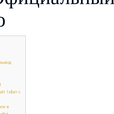
о
 вывод
t
йт 1хБет с
вок в