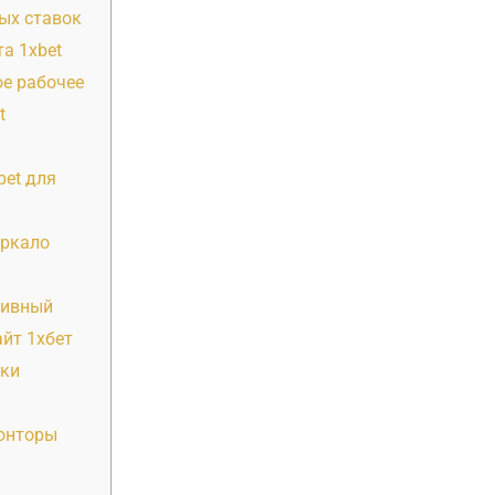
ых ставок
а 1xbet
ое рабочее
t
bet для
еркало
тивный
йт 1хбет
тки
онторы