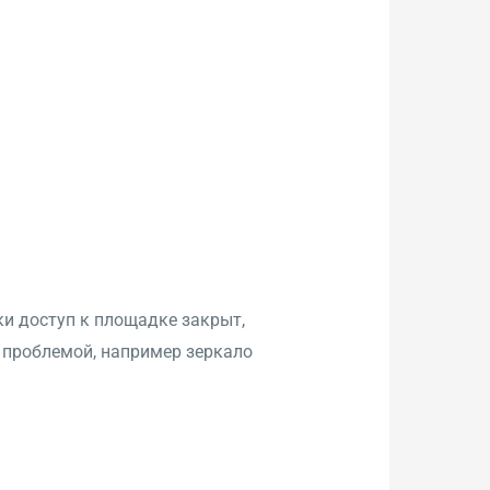
ки доступ к площадке закрыт,
 проблемой, например зеркало