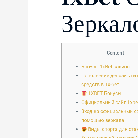
Зеркал
Content
Бонусы 1xBet казино
Пополнение депозита и
средств в 1х-бет
1XBET Бонусы
Официальный сайт 1xbe
Вход на официальный са
помощью зеркала
Виды спорта для ста