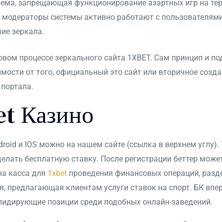
лема, запрещающая функционирование азартных игр на тер
 модераторы системы активно работают с пользователям
чие зеркала.
овом процессе зеркального сайта 1XBET. Сам принцип и п
симости от того, официальный это сайт или вторичное созд
 портала.
et Казино
roid и IOS можно на нашем сайте (ссылка в верхнем углу)
делать бесплатную ставку. После регистрации беттер мож
на касса для
1xbet
проведения финансовых операций, разде
я, предлагающая клиентам услуги ставок на спорт. БК впер
 лидирующие позиции среди подобных онлайн-заведений.