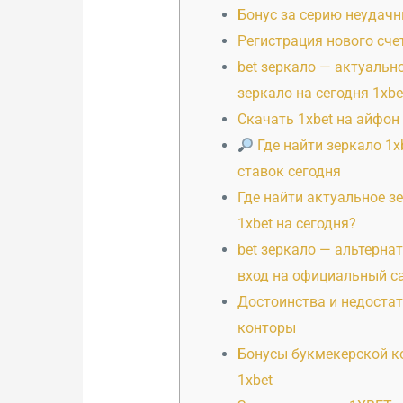
Бонус за серию неудачн
Регистрация нового счет
bet зеркало — актуальн
зеркало на сегодня 1xbe
Скачать 1xbet на айфон
Где найти зеркало 1x
ставок сегодня
Где найти актуальное з
1xbet на сегодня?
bet зеркало — альтерна
вход на официальный са
Достоинства и недоста
конторы
Бонусы букмекерской к
1xbet