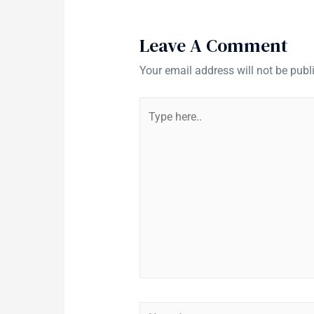
Leave A Comment
Your email address will not be publ