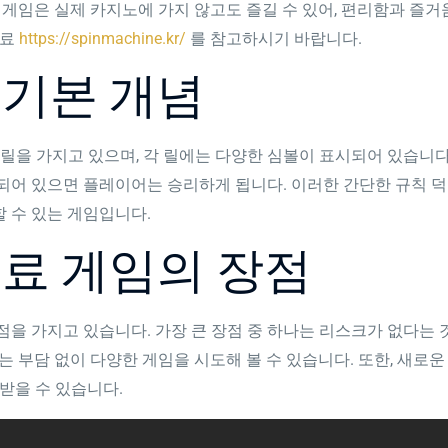
 게임은 실제 카지노에 가지 않고도 즐길 수 있어, 편리함과 즐
무료
https://spinmachine.kr/
를 참고하시기 바랍니다.
기본 개념
릴을 가지고 있으며, 각 릴에는 다양한 심볼이 표시되어 있습니다.
열되어 있으면 플레이어는 승리하게 됩니다. 이러한 간단한 규칙 
 수 있는 게임입니다.
료 게임의 장점
점을 가지고 있습니다. 가장 큰 장점 중 하나는 리스크가 없다는 
는 부담 없이 다양한 게임을 시도해 볼 수 있습니다. 또한, 새
받을 수 있습니다.