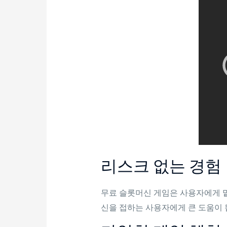
리스크 없는 경험
무료 슬롯머신 게임은 사용자에게 맡
신을 접하는 사용자에게 큰 도움이 