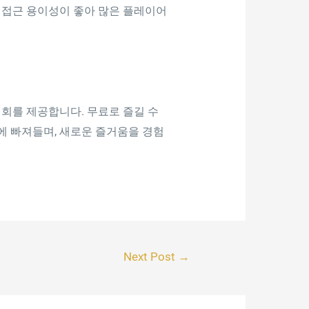
 접근 용이성이 좋아 많은 플레이어
기회를 제공합니다. 무료로 즐길 수
에 빠져들며, 새로운 즐거움을 경험
Next Post
→