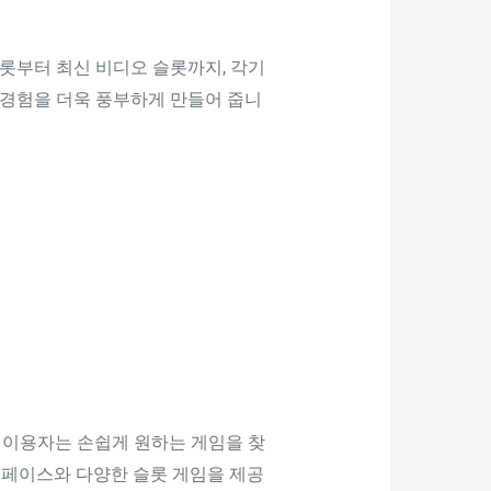
롯부터 최신 비디오 슬롯까지, 각기
 경험을 더욱 풍부하게 만들어 줍니
 이용자는 손쉽게 원하는 게임을 찾
인 인터페이스와 다양한 슬롯 게임을 제공