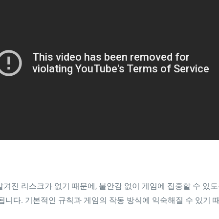
겨진 리스크가 없기 때문에, 불안감 없이 게임에 집중할 수 있도
됩니다. 기본적인 규칙과 게임의 작동 방식에 익숙해질 수 있기 