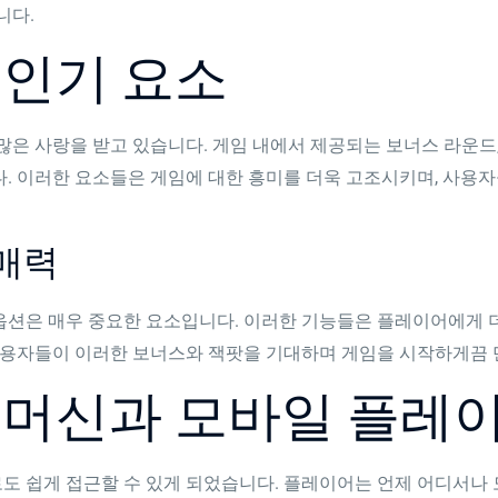
니다.
인기 요소
많은 사랑을 받고 있습니다. 게임 내에서 제공되는 보너스 라운드,
. 이러한 요소들은 게임에 대한 흥미를 더욱 고조시키며, 사용
매력
션은 매우 중요한 요소입니다. 이러한 기능들은 플레이어에게 더
사용자들이 이러한 보너스와 잭팟을 기대하며 게임을 시작하게끔 
머신과 모바일 플레
 쉽게 접근할 수 있게 되었습니다. 플레이어는 언제 어디서나 