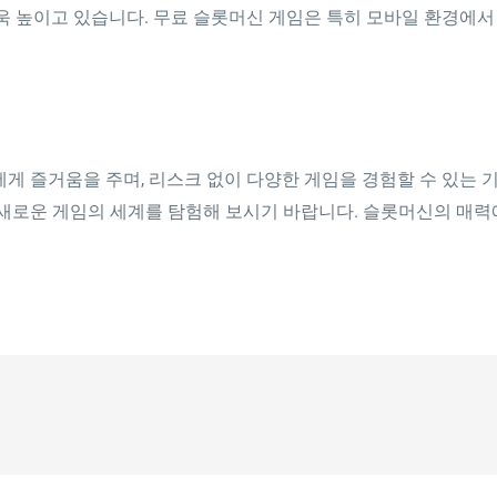
욱 높이고 있습니다. 무료 슬롯머신 게임은 특히 모바일 환경에서
게 즐거움을 주며, 리스크 없이 다양한 게임을 경험할 수 있는 
새로운 게임의 세계를 탐험해 보시기 바랍니다. 슬롯머신의 매력