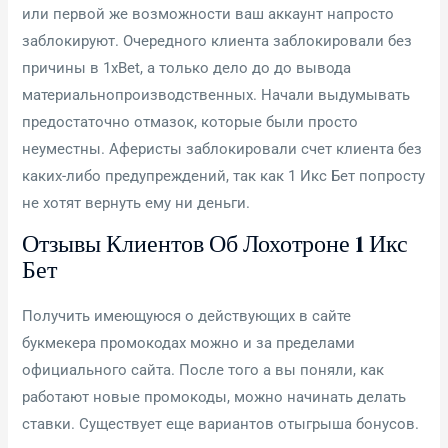
или первой же возможности ваш аккаунт напросто
заблокируют. Очередного клиента заблокировали без
причины в 1xBet, а только дело до до вывода
материальнопроизводственных. Начали выдумывать
предостаточно отмазок, которые были просто
неуместны. Аферисты заблокировали счет клиента без
каких-либо предупреждений, так как 1 Икс Бет попросту
не хотят вернуть ему ни деньги.
Отзывы Клиентов Об Лохотроне 1 Икс
Бет
Получить имеющуюся о действующих в сайте
букмекера промокодах можно и за пределами
официального сайта. После того а вы поняли, как
работают новые промокоды, можно начинать делать
ставки. Существует еще вариантов отыгрыша бонусов.