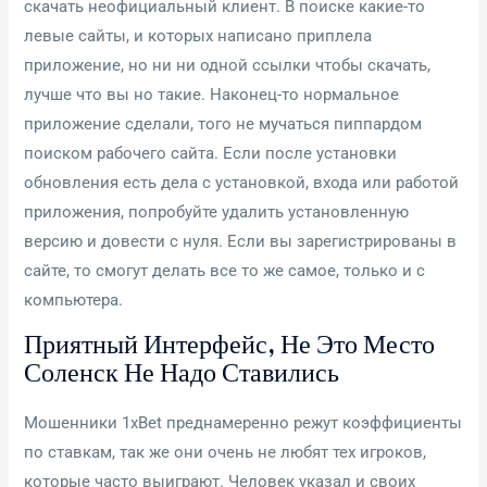
скачать неофициальный клиент. В поиске какие-то
левые сайты, и которых написано приплела
приложение, но ни ни одной ссылки чтобы скачать,
лучше что вы но такие. Наконец-то нормальное
приложение сделали, того не мучаться пиппардом
поиском рабочего сайта. Если после установки
обновления есть дела с установкой, входа или работой
приложения, попробуйте удалить установленную
версию и довести с нуля. Если вы зарегистрированы в
сайте, то смогут делать все то же самое, только и с
компьютера.
Приятный Интерфейс, Не Это Место
Соленск Не Надо Ставились
Мошенники 1xBet преднамеренно режут коэффициенты
по ставкам, так же они очень не любят тех игроков,
которые часто выиграют. Человек указал и своих