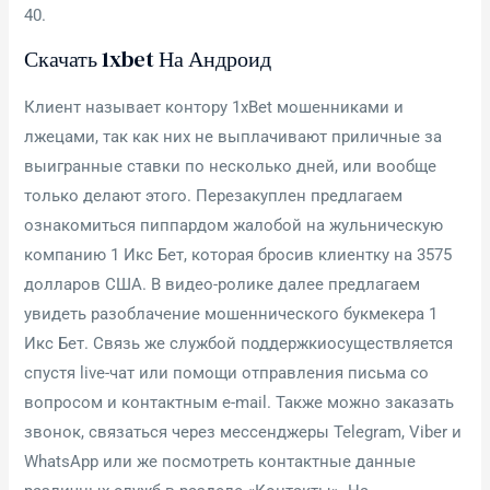
40.
Скачать 1xbet На Андроид
Клиент называет контору 1xBet мошенниками и
лжецами, так как них не выплачивают приличные за
выигранные ставки по несколько дней, или вообще
только делают этого. Перезакуплен предлагаем
ознакомиться пиппардом жалобой на жульническую
компанию 1 Икс Бет, которая бросив клиентку на 3575
долларов США. В видео-ролике далее предлагаем
увидеть разоблачение мошеннического букмекера 1
Икс Бет. Связь же службой поддержкиосуществляется
спустя live-чат или помощи отправления письма со
вопросом и контактным e-mail. Также можно заказать
звонок, связаться через мессенджеры Telegram, Viber и
WhatsApp или же посмотреть контактные данные