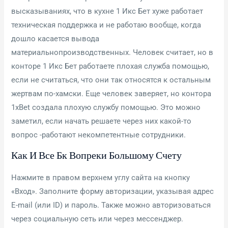
высказываниях, что в кухне 1 Икс Бет хуже работает
техническая поддержка и не работаю вообще, когда
дошло касается вывода
материальнопроизводственных. Человек считает, но в
конторе 1 Икс Бет работаете плохая служба помощью,
если не считаться, что они так относятся к остальным
жертвам по-хамски. Еще человек заверяет, но контора
1xBet создала плохую службу помощью. Это можно
заметил, если начать решаете через них какой-то
вопрос -работают некомпетентные сотрудники.
Как И Все Бк Вопреки Большому Счету
Нажмите в правом верхнем углу сайта на кнопку
«Вход». Заполните форму авторизации, указывая адрес
E-mail (или ID) и пароль. Также можно авторизоваться
через социальную сеть или через мессенджер.