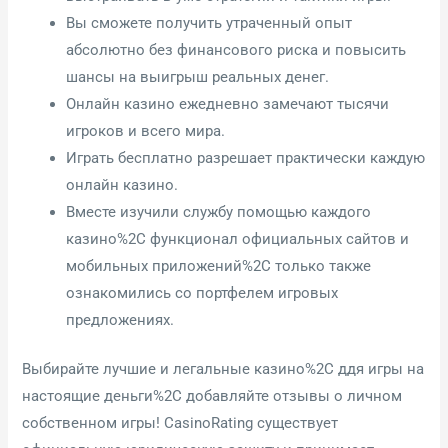
Вы сможете получить утраченный опыт
абсолютно без финансового риска и повысить
шансы на выигрыш реальных денег.
Онлайн казино ежедневно замечают тысячи
игроков и всего мира.
Играть бесплатно разрешает практически каждую
онлайн казино.
Вместе изучили службу помощью каждого
казино%2C функционал официальных сайтов и
мобильных приложений%2C только также
ознакомились со портфелем игровых
предложениях.
Выбирайте лучшие и легальные казино%2C ддя игры на
настоящие деньги%2C добавляйте отзывы о личном
собственном игры! CasinoRating существует