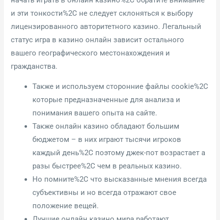
и эти тонкости%2C не следует склоняться к выбору
лицензированного авторитетного казино. Легальный
статус игра в казино онлайн зависит остального
вашего географического местонахождения и
гражданства.
Также и используем сторонние файлы cookie%2C
которые предназначенные для анализа и
понимания вашего опыта на сайте.
Также онлайн казино обладают большим
бюджетом – в них играют тысячи игроков
каждый день%2C поэтому джек-пот возрастает а
разы быстрее%2C чем в реальных казино.
Но помните%2C что высказанные мнения всегда
субъективны и но всегда отражают свое
положение вещей.
Лучшие онлайн казино мира работают