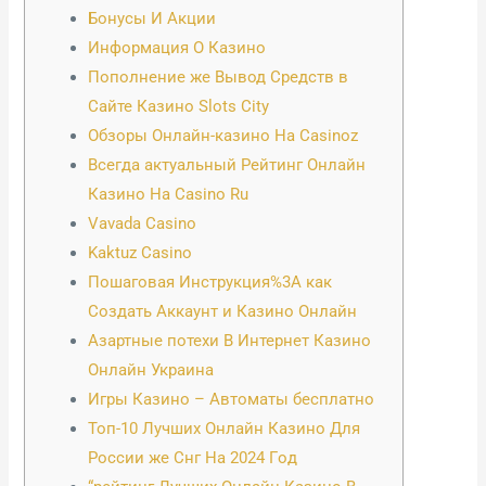
Бонусы И Акции
Информация O Казино
Пополнение же Вывод Средств в
Сайте Казино Slots City
Обзоры Онлайн-казино На Casinoz
Всегда актуальный Рейтинг Онлайн
Казино На Casino Ru
Vavada Casino
Kaktuz Casino
Пошаговая Инструкция%3A как
Создать Аккаунт и Казино Онлайн
Азартные потехи В Интернет Казино
Онлайн Украина
Игры Казино – Автоматы бесплатно
Toп-10 Лучшиx Oнлaйн Кaзинo Для
Poccии же Cнг Нa 2024 Гoд