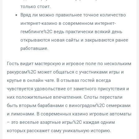
только стоит.
Вряд ли можно правильнее точное количество
интернет-казино в современном интернет-
гемблинге%2C ведь практически всякий день
открываются новая сайты и закрываются ранее
работавшие.
Гость видит мастерскую и игровое поле по нескольким
ракурсам%2C может общаться с участниками игры и
крупье в онлайн чате. В отзывах гостей всегда
чувствуется удовольствие от заметного присутствия и
них положительные впечатления. Слоты перестали
быть вторым барабанами с виноградом%2C семерками
и лимонами. В современных казино игровые автоматы
– это веселые азартные игры%2C каждая одним
которых расскажет саму уникальную историю.