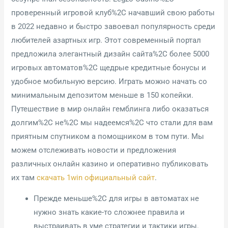
проверенный игровой клуб%2C начавший свою работы
в 2022 недавно и быстро завоевал популярность среди
любителей азартных игр. Этот современный портал
предложила элегантный дизайн сайта%2C более 5000
игровых автоматов%2C щедрые кредитные бонусы и
удобное мобильную версию. Играть можно начать со
минимальным депозитом меньше в 150 копейки.
Путешествие в мир онлайн гемблинга либо оказаться
долгим%2C не%2C мы надеемся%2C что стали для вам
приятным спутником а помощником в том пути. Мы
можем отслеживать новости и предложения
различных онлайн казино и оперативно публиковать
их там
скачать 1win официальный сайт
.
Прежде меньше%2C для игры в автоматах не
нужно знать какие-то сложнее правила и
выстраивать в уме стратегии и тактики игры.