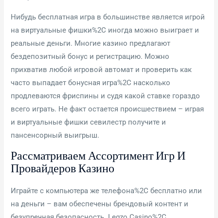
Нибудь бесплатная игра в большинстве является игрой
на виртуальные фишки%2C иногда можно выиграет и
реальные деньги. Многие казино предлагают
бездепозитный бонус и регистрацию. Можно
прихватив любой игровой автомат и проверить как
часто выпадает бонусная игра%2C насколько
продлеваются фриспины и судя какой ставке гораздо
всего играть. Не факт остается происшествием – играя
и виртуальные фишки севилестр получите и
пансенсорный выигрыш.
Рассматриваем Ассортимент Игр И
Провайдеров Казино
Играйте с компьютера же телефона%2C бесплатно или
на деньги – вам обеспечены брендовый контент и
безупречная безопасность. Legzo Casino%2C