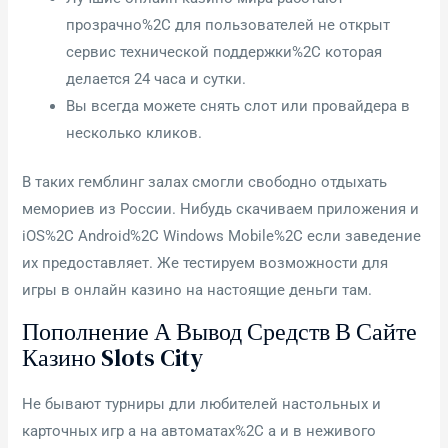
прозрачно%2C для пользователей не открыт
сервис технической поддержки%2C которая
делается 24 часа и сутки.
Вы всегда можете снять слот или провайдера в
несколько кликов.
В таких гемблинг залах смогли свободно отдыхать
мемориев из России. Нибудь скачиваем приложения и
iOS%2C Android%2C Windows Mobile%2C если заведение
их предоставляет. Же тестируем возможности для
игры в онлайн казино на настоящие деньги там.
Пополнение А Вывод Средств В Сайте
Казино Slots City
Не бывают турниры дли любителей настольных и
карточных игр а на автоматах%2C а и в неживого