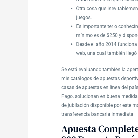
Otra cosa que inevitablement
juegos.
Es importante ter o conhecim
mínimo es de $250 y disponé
Desde el año 2014 funciona 
web, una cual también llegó 
Se está evaluando también la apert
mis catálogos de apuestas deporti
casas de apuestas en línea del país
Pago, solucionan en buena medida l
de jubilación disponible por este 
transferencia bancaria inmediata.
Apuesta Complete