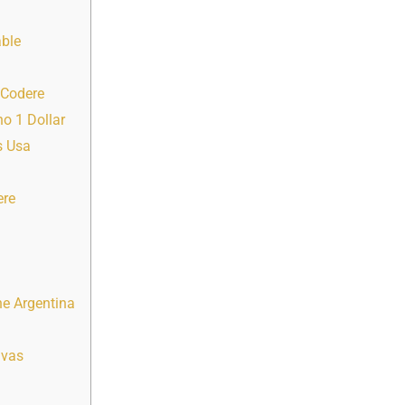
ble
 Codere
o 1 Dollar
s Usa
ere
e Argentina
ivas