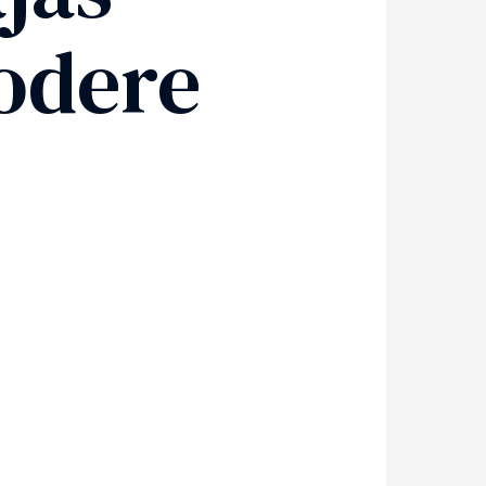
odere