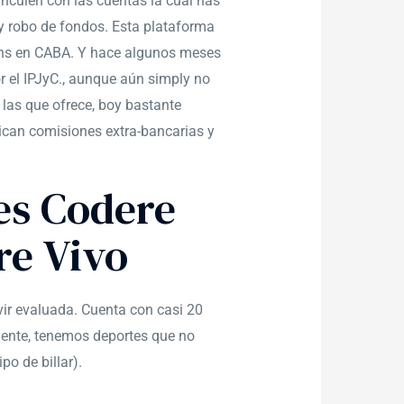
inculen con las cuentas la cual has
, y robo de fondos. Esta plataforma
 dens en CABA. Y hace algunos meses
 el IPJyC., aunque aún simply no
 las que ofrece, boy bastante
lican comisiones extra-bancarias y
es Codere
re Vivo
vir evaluada. Cuenta con casi 20
lmente, tenemos deportes que no
o de billar).
.