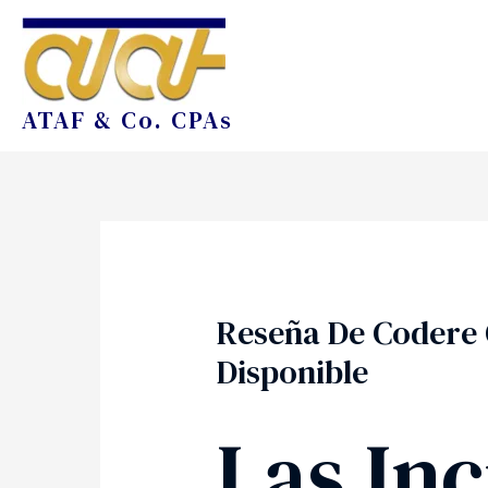
ATAF & Co. CPAs
Reseña De Codere 
Disponible
Las Inc