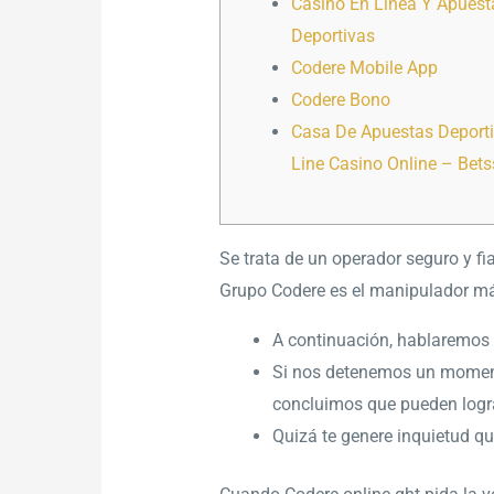
Casino En Línea Y Apuest
Deportivas
Codere Mobile App
Codere Bono
Casa De Apuestas Deport
Line Casino Online – Bet
Se trata de un operador seguro y fi
Grupo Codere es el manipulador má
A continuación, hablaremos 
Si nos detenemos un moment
concluimos que pueden logra
Quizá te genere inquietud qu