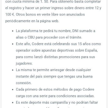
con cuota mínima de 1. 50. Para obtenerlo basta completar
el registro y hacer un primer ingreso sobre dinero entre 12 y
100 €. Otros bonos en vente libre son anunciados
periódicamente en la página web.
La plataforma te pedirá tu nombre, DNI sumado a
alias o CBU para proceder con el trámite.
Este año, Codere está celebrando sus 15 años como
operador sobre apuestas deportivas sobre España,
para como lanzó distintas promociones para sus
jugadores.
La misma te permite arriesgar desde cualquier
instante del país siempre que tengas una buena
conexión.
Cada primero de estos métodos de pago Codere
carga con una serie para condiciones asociadas.
Es este deporte más campanilla y no podrian faltar