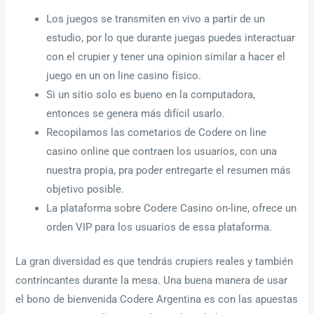
Los juegos se transmiten en vivo a partir de un
estudio, por lo que durante juegas puedes interactuar
con el crupier y tener una opinion similar a hacer el
juego en un on line casino físico.
Si un sitio solo es bueno en la computadora,
entonces se genera más difícil usarlo.
Recopilamos las cometarios de Codere on line
casino online que contraen los usuarios, con una
nuestra propia, pra poder entregarte el resumen más
objetivo posible.
La plataforma sobre Codere Casino on-line, ofrece un
orden VIP para los usuarios de essa plataforma.
La gran diversidad es que tendrás crupiers reales y también
contrincantes durante la mesa. Una buena manera de usar
el bono de bienvenida Codere Argentina es con las apuestas