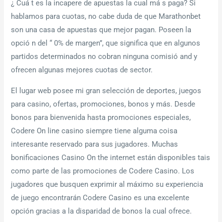
¿ Cuá t es la incapere de apuestas la cual má s paga? Si
hablamos para cuotas, no cabe duda de que Marathonbet
son una casa de apuestas que mejor pagan. Poseen la
opció n del “ 0% de margen”, que significa que en algunos
partidos determinados no cobran ninguna comisió and y
ofrecen algunas mejores cuotas de sector.
El lugar web posee mi gran selección de deportes, juegos
para casino, ofertas, promociones, bonos y más. Desde
bonos para bienvenida hasta promociones especiales,
Codere On line casino siempre tiene alguma coisa
interesante reservado para sus jugadores. Muchas
bonificaciones Casino On the internet están disponibles tais
como parte de las promociones de Codere Casino. Los
jugadores que busquen exprimir al máximo su experiencia
de juego encontrarán Codere Casino es una excelente
opción gracias a la disparidad de bonos la cual ofrece.