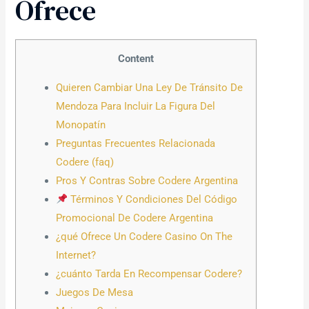
Ofrece
Content
Quieren Cambiar Una Ley De Tránsito De
Mendoza Para Incluir La Figura Del
Monopatín
Preguntas Frecuentes Relacionada
Codere (faq)
Pros Y Contras Sobre Codere Argentina
Términos Y Condiciones Del Código
Promocional De Codere Argentina
¿qué Ofrece Un Codere Casino On The
Internet?
¿cuánto Tarda En Recompensar Codere?
Juegos De Mesa