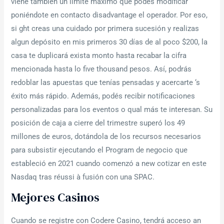
viene también un límite máximo que podés modificar
poniéndote en contacto disadvantage el operador. Por eso,
si ght creas una cuidado por primera sucesión y realizas
algun depósito en mis primeros 30 días de al poco $200, la
casa te duplicará exista monto hasta recabar la cifra
mencionada hasta lo five thousand pesos. Así, podrás
redoblar las apuestas que tenías pensadas y acercarte ‘s
éxito más rápido. Además, podés recibir notificaciones
personalizadas para los eventos o qual más te interesan. Su
posición de caja a cierre del trimestre superó los 49
millones de euros, dotándola de los recursos necesarios
para subsistir ejecutando el Program de negocio que
estableció en 2021 cuando comenzó a new cotizar en este
Nasdaq tras réussi à fusión con una SPAC.
Mejores Casinos
Cuando se registre con Codere Casino, tendrá acceso an