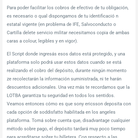
Para poder facilitar los cobros de efectivo de tu obligación,
es necesario o qual dispongamos de tu identificació n
estatal vigente (en problema de IFE, Salvoconducto o
Cartilla delete servicio militar necesitamos copia de ambas
caras a colour, legibles y en vigor).
El Script donde ingresás esos datos está protegido, y una
plataforma solo podrá usar estos datos cuando se está
realizando el cobro del depósito, durante ningún momento
ze recolectarán la información suministrada, ni te harán
descuentos adicionales. Una vez más te recordamos que la
LOTBA garantiza tu seguridad en todos los sentidos.
Veamos entonces cómo es que sony ericsson deposita con
cada opción de soddisfatto habilitada en los angeles
plataforma. Tomá sobre cuenta que, disadvantage cualquier
método sobre pago, el depósito tardará muy poco tiempo
para acreditarse sobre tu billetera. Con respecto a las