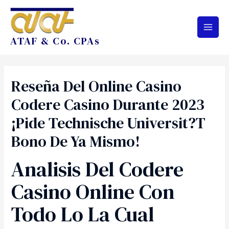
ATAF & Co. CPAs
Reseña Del Online Casino
Codere Casino Durante 2023
¡pide Technische Universit?t
Bono De Ya Mismo!
Analisis Del Codere
Casino Online Con
Todo Lo La Cual