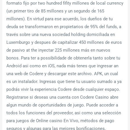
formato fijo por two hundred fifity millones de local currency
(un primer tiro de 85 millones y un segundo de 165
millones). En virtud para ese acuerdo, los dueños de tu
deuda se transformaron en propietarios de 95% del funds, a
través sobre una nueva sociedad holding domiciliada en
Luxemburgo y despues de capitalizar 450 millones de euros
de pasivo at the inyectar 225 millones más en nuevos
bonos. Para ter a possibilidade de obtenerla tanto sobre tu
Android asi como en iOS, nada más tenes que ingresar an
una web de Codere y descargar este archivo. APK, un cual
es un instalador. Ingresas que tiene tu usuario sumado a ya
podrás vivir la experiencia Codere desde cualquier espaço.
Registrarse si deseas una cuenta con Codere Casino abre
algun mundo de oportunidades de juego. Puede acceder a
todos los funciones del proveedor, asi como una selección
para juegos de Online casino En Vivo, métodos de pago
seguros y algunas para las mejores bonificaciones,