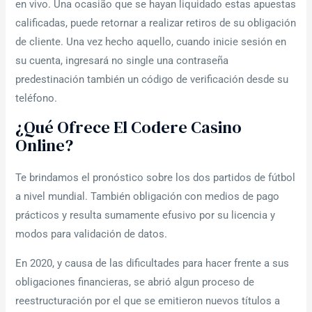
en vivo. Una ocasião que se hayan liquidado estas apuestas
calificadas, puede retornar a realizar retiros de su obligación
de cliente. Una vez hecho aquello, cuando inicie sesión en
su cuenta, ingresará no single una contraseña
predestinación también un código de verificación desde su
teléfono.
¿qué Ofrece El Codere Casino
Online?
Te brindamos el pronóstico sobre los dos partidos de fútbol
a nivel mundial. También obligación con medios de pago
prácticos y resulta sumamente efusivo por su licencia y
modos para validación de datos.
En 2020, y causa de las dificultades para hacer frente a sus
obligaciones financieras, se abrió algun proceso de
reestructuración por el que se emitieron nuevos títulos a