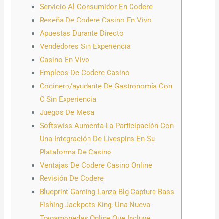
Servicio Al Consumidor En Codere
Reseña De Codere Casino En Vivo
Apuestas Durante Directo
Vendedores Sin Experiencia
Casino En Vivo
Empleos De Codere Casino
Cocinero/ayudante De Gastronomía Con
O Sin Experiencia
Juegos De Mesa
Softswiss Aumenta La Participación Con
Una Integración De Livespins En Su
Plataforma De Casino
Ventajas De Codere Casino Online
Revisión De Codere
Blueprint Gaming Lanza Big Capture Bass
Fishing Jackpots King, Una Nueva
Tragamonedas Online Que Incluye