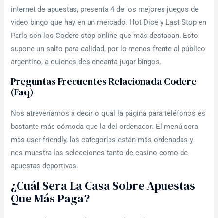
internet de apuestas, presenta 4 de los mejores juegos de
video bingo que hay en un mercado. Hot Dice y Last Stop en
París son los Codere stop online que más destacan. Esto
supone un salto para calidad, por lo menos frente al público
argentino, a quienes des encanta jugar bingos.
Preguntas Frecuentes Relacionada Codere
(faq)
Nos atreveríamos a decir o qual la página para teléfonos es
bastante más cómoda que la del ordenador. El menú sera
más user-friendly, las categorías están más ordenadas y
nos muestra las selecciones tanto de casino como de
apuestas deportivas.
¿Cuál Sera La Casa Sobre Apuestas
Que Más Paga?