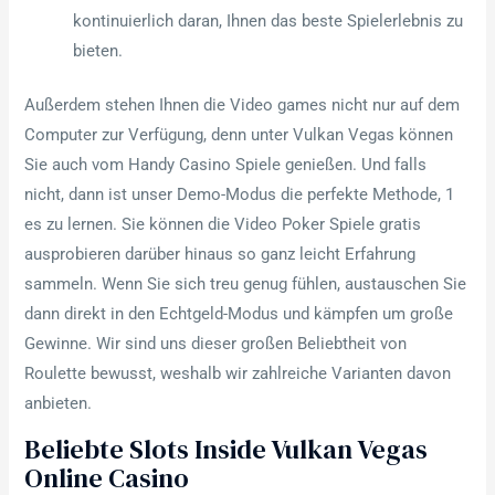
kontinuierlich daran, Ihnen das beste Spielerlebnis zu
bieten.
Außerdem stehen Ihnen die Video games nicht nur auf dem
Computer zur Verfügung, denn unter Vulkan Vegas können
Sie auch vom Handy Casino Spiele genießen. Und falls
nicht, dann ist unser Demo-Modus die perfekte Methode, 1
es zu lernen. Sie können die Video Poker Spiele gratis
ausprobieren darüber hinaus so ganz leicht Erfahrung
sammeln. Wenn Sie sich treu genug fühlen, austauschen Sie
dann direkt in den Echtgeld-Modus und kämpfen um große
Gewinne. Wir sind uns dieser großen Beliebtheit von
Roulette bewusst, weshalb wir zahlreiche Varianten davon
anbieten.
Beliebte Slots Inside Vulkan Vegas
Online Casino