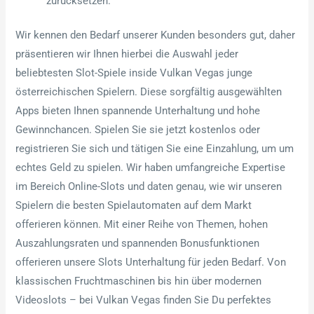
zurücksetzen.
Wir kennen den Bedarf unserer Kunden besonders gut, daher
präsentieren wir Ihnen hierbei die Auswahl jeder
beliebtesten Slot-Spiele inside Vulkan Vegas junge
österreichischen Spielern. Diese sorgfältig ausgewählten
Apps bieten Ihnen spannende Unterhaltung und hohe
Gewinnchancen. Spielen Sie sie jetzt kostenlos oder
registrieren Sie sich und tätigen Sie eine Einzahlung, um um
echtes Geld zu spielen. Wir haben umfangreiche Expertise
im Bereich Online-Slots und daten genau, wie wir unseren
Spielern die besten Spielautomaten auf dem Markt
offerieren können. Mit einer Reihe von Themen, hohen
Auszahlungsraten und spannenden Bonusfunktionen
offerieren unsere Slots Unterhaltung für jeden Bedarf. Von
klassischen Fruchtmaschinen bis hin über modernen
Videoslots – bei Vulkan Vegas finden Sie Du perfektes