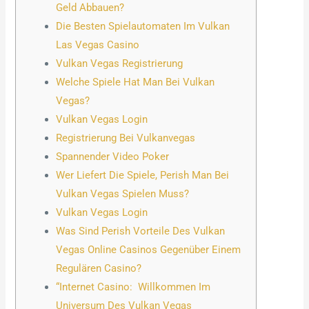
Geld Abbauen?
Die Besten Spielautomaten Im Vulkan
Las Vegas Casino
Vulkan Vegas Registrierung
Welche Spiele Hat Man Bei Vulkan
Vegas?
Vulkan Vegas Login
Registrierung Bei Vulkanvegas
Spannender Video Poker
Wer Liefert Die Spiele, Perish Man Bei
Vulkan Vegas Spielen Muss?
Vulkan Vegas Login
Was Sind Perish Vorteile Des Vulkan
Vegas Online Casinos Gegenüber Einem
Regulären Casino?
“Internet Casino: Willkommen Im
Universum Des Vulkan Vegas