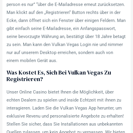
person es nur” “über die E-Mailadresse erneut zurücksetzen.
Man klickt auf den „Registrieren“ Button rechts über in der
Ecke, dann öffnet sich ein Fenster über einigen Feldern. Man
gibt einfach seine E-Mailadresse, ein Anfangspasswort,
seine bevorzugte Währung an, bestätigt über 18 Jahre betagt
zu sein. Man kann den Vulkan Vegas Login nie und nimmer
nur auf unserem Desktop erreichen, sondern auch von
einem mobilen Gerät aus.
Was Kostet Es, Sich Bei Vulkan Vegas Zu
Registrieren?
Unser Online Casino bietet Ihnen die Möglichkeit, über
echten Dealern zu spielen und inside Echtzeit mit ihnen zu
interagieren. Laden Sie die Vulkan Vegas App herunter, um
exklusive Revenu und personalisierte Angebote zu erhalten!
Stellen Sie sicher, dass Sie Installationen aus unbekannten
Quellen zulassen, um kein Angebot zu verpassen. Wir bieten