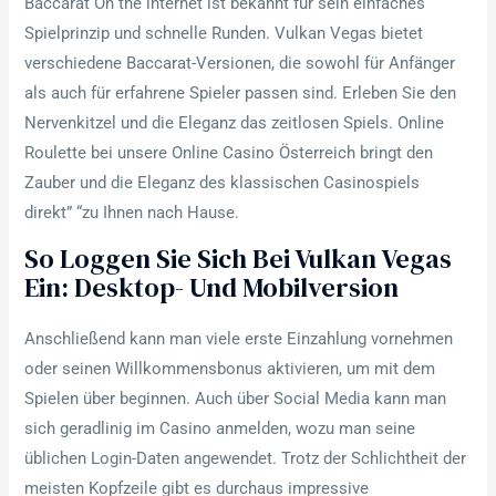
Baccarat On the internet ist bekannt für sein einfaches
Spielprinzip und schnelle Runden. Vulkan Vegas bietet
verschiedene Baccarat-Versionen, die sowohl für Anfänger
als auch für erfahrene Spieler passen sind. Erleben Sie den
Nervenkitzel und die Eleganz das zeitlosen Spiels. Online
Roulette bei unsere Online Casino Österreich bringt den
Zauber und die Eleganz des klassischen Casinospiels
direkt” “zu Ihnen nach Hause.
So Loggen Sie Sich Bei Vulkan Vegas
Ein: Desktop- Und Mobilversion
Anschließend kann man viele erste Einzahlung vornehmen
oder seinen Willkommensbonus aktivieren, um mit dem
Spielen über beginnen. Auch über Social Media kann man
sich geradlinig im Casino anmelden, wozu man seine
üblichen Login-Daten angewendet. Trotz der Schlichtheit der
meisten Kopfzeile gibt es durchaus impressive