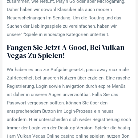
zusammen, wie NetEnt, Play’n Go oder aber Microgaming.
Daher haben wir sowohl Klassiker als auch modern
Neuerscheinungen im Sendung. Um die Routing und das
Suchen der Lieblingsspiele zu vereinfachen, haben wir
unsere” “Spiele in eindeutige Kategorien unterteilt.
Fangen Sie Jetzt A Good, Bei Vulkan
Vegas Zu Spielen!
Wir haben es uns zur Aufgabe gesetzt, pass away maximale
Zufriedenheit bei unseren Nutzern über erzielen. Eine rasche
Registrierung, Login sowie Navigation durch expire Menüs
ist daher in unseren Augen unverzichtbar. Falls Sie das
Passwort vergessen sollten, können Sie über den
entsprechendem Button im Login-Prozess ein neues
anfordern. Hier unterscheiden sich weder Registrierung noch
immer der Login von der Desktop-Version. Spieler die häufig
i am Vulkan Vegas Online casino online spielen, nutzen Boni