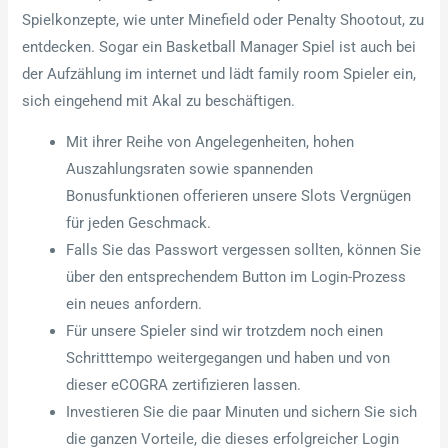
Spielkonzepte, wie unter Minefield oder Penalty Shootout, zu
entdecken. Sogar ein Basketball Manager Spiel ist auch bei
der Aufzählung im internet und lädt family room Spieler ein,
sich eingehend mit Akal zu beschäftigen.
Mit ihrer Reihe von Angelegenheiten, hohen
Auszahlungsraten sowie spannenden
Bonusfunktionen offerieren unsere Slots Vergnügen
für jeden Geschmack.
Falls Sie das Passwort vergessen sollten, können Sie
über den entsprechendem Button im Login-Prozess
ein neues anfordern.
Für unsere Spieler sind wir trotzdem noch einen
Schritttempo weitergegangen und haben und von
dieser eCOGRA zertifizieren lassen.
Investieren Sie die paar Minuten und sichern Sie sich
die ganzen Vorteile, die dieses erfolgreicher Login