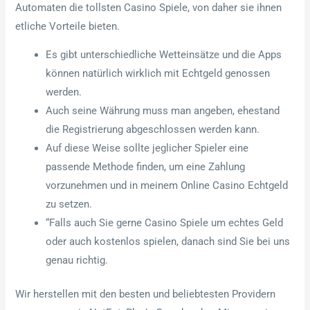
Automaten die tollsten Casino Spiele, von daher sie ihnen
etliche Vorteile bieten.
Es gibt unterschiedliche Wetteinsätze und die Apps
können natürlich wirklich mit Echtgeld genossen
werden.
Auch seine Währung muss man angeben, ehestand
die Registrierung abgeschlossen werden kann.
Auf diese Weise sollte jeglicher Spieler eine
passende Methode finden, um eine Zahlung
vorzunehmen und in meinem Online Casino Echtgeld
zu setzen.
“Falls auch Sie gerne Casino Spiele um echtes Geld
oder auch kostenlos spielen, danach sind Sie bei uns
genau richtig.
Wir herstellen mit den besten und beliebtesten Providern