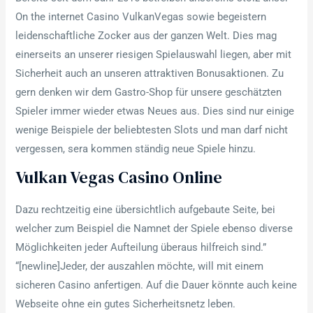
On the internet Casino VulkanVegas sowie begeistern
leidenschaftliche Zocker aus der ganzen Welt. Dies mag
einerseits an unserer riesigen Spielauswahl liegen, aber mit
Sicherheit auch an unseren attraktiven Bonusaktionen. Zu
gern denken wir dem Gastro-Shop für unsere geschätzten
Spieler immer wieder etwas Neues aus. Dies sind nur einige
wenige Beispiele der beliebtesten Slots und man darf nicht
vergessen, sera kommen ständig neue Spiele hinzu.
Vulkan Vegas Casino Online
Dazu rechtzeitig eine übersichtlich aufgebaute Seite, bei
welcher zum Beispiel die Namnet der Spiele ebenso diverse
Möglichkeiten jeder Aufteilung überaus hilfreich sind.”
“[newline]Jeder, der auszahlen möchte, will mit einem
sicheren Casino anfertigen. Auf die Dauer könnte auch keine
Webseite ohne ein gutes Sicherheitsnetz leben.