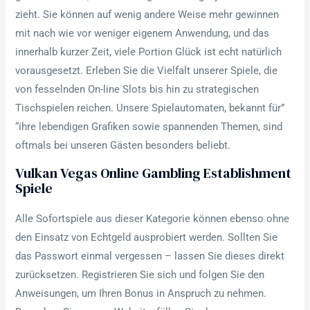
zieht. Sie können auf wenig andere Weise mehr gewinnen
mit nach wie vor weniger eigenem Anwendung, und das
innerhalb kurzer Zeit, viele Portion Glück ist echt natürlich
vorausgesetzt. Erleben Sie die Vielfalt unserer Spiele, die
von fesselnden On-line Slots bis hin zu strategischen
Tischspielen reichen. Unsere Spielautomaten, bekannt für”
“ihre lebendigen Grafiken sowie spannenden Themen, sind
oftmals bei unseren Gästen besonders beliebt.
Vulkan Vegas Online Gambling Establishment
Spiele
Alle Sofortspiele aus dieser Kategorie können ebenso ohne
den Einsatz von Echtgeld ausprobiert werden. Sollten Sie
das Passwort einmal vergessen – lassen Sie dieses direkt
zurücksetzen. Registrieren Sie sich und folgen Sie den
Anweisungen, um Ihren Bonus in Anspruch zu nehmen.