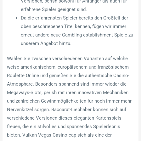
Versionen, perish sowohl für Anfänger als auch für
erfahrene Spieler geeignet sind.
Da die erfahrensten Spieler bereits den Großteil der
oben beschriebenen Titel kennen, fügen wir immer
erneut andere neue Gambling establishment Spiele zu
unserem Angebot hinzu.
Wählen Sie zwischen verschiedenen Varianten auf welche
weise amerikanischem, europäischem und französischem
Roulette Online und genießen Sie die authentische Casino-
Atmosphäre. Besonders spannend sind immer wieder die
Megaways-Slots, perish mit ihren innovativen Mechaniken
und zahlreichen Gewinnmöglichkeiten für noch immer mehr
Nervenkitzel sorgen. Baccarat-Liebhaber können sich auf
verschiedene Versionen dieses eleganten Kartenspiels
freuen, die ein stilvolles und spannendes Spielerlebnis
bieten. Vulkan Vegas Casino cap sich als eine der