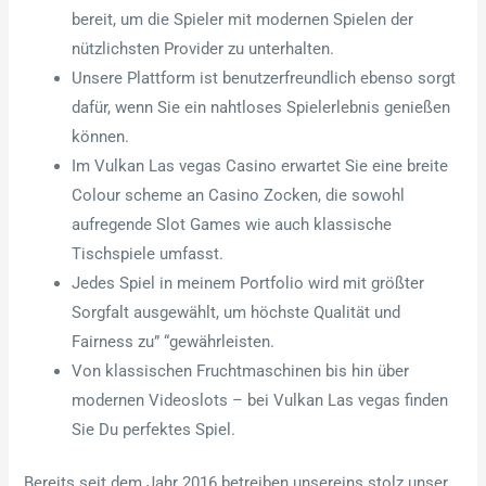
bereit, um die Spieler mit modernen Spielen der
nützlichsten Provider zu unterhalten.
Unsere Plattform ist benutzerfreundlich ebenso sorgt
dafür, wenn Sie ein nahtloses Spielerlebnis genießen
können.
Im Vulkan Las vegas Casino erwartet Sie eine breite
Colour scheme an Casino Zocken, die sowohl
aufregende Slot Games wie auch klassische
Tischspiele umfasst.
Jedes Spiel in meinem Portfolio wird mit größter
Sorgfalt ausgewählt, um höchste Qualität und
Fairness zu” “gewährleisten.
Von klassischen Fruchtmaschinen bis hin über
modernen Videoslots – bei Vulkan Las vegas finden
Sie Du perfektes Spiel.
Bereits seit dem Jahr 2016 betreiben unsereins stolz unser