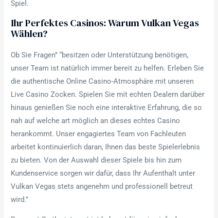
Spiel.
Ihr Perfektes Casinos: Warum Vulkan Vegas
Wählen?
Ob Sie Fragen” “besitzen oder Unterstützung benötigen,
unser Team ist natürlich immer bereit zu helfen. Erleben Sie
die authentische Online Casino-Atmosphäre mit unseren
Live Casino Zocken. Spielen Sie mit echten Dealern darüber
hinaus genießen Sie noch eine interaktive Erfahrung, die so
nah auf welche art möglich an dieses echtes Casino
herankommt. Unser engagiertes Team von Fachleuten
arbeitet kontinuierlich daran, Ihnen das beste Spielerlebnis
zu bieten. Von der Auswahl dieser Spiele bis hin zum
Kundenservice sorgen wir dafür, dass Ihr Aufenthalt unter
Vulkan Vegas stets angenehm und professionell betreut
wird.”