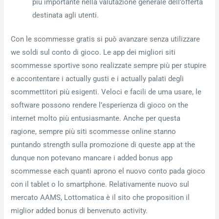
più importante nella valutazione generale dell’offerta
destinata agli utenti.
Con le scommesse gratis si può avanzare senza utilizzare
we soldi sul conto di gioco. Le app dei migliori siti
scommesse sportive sono realizzate sempre più per stupire
e accontentare i actually gusti e i actually palati degli
scommettitori più esigenti. Veloci e facili de uma usare, le
software possono rendere l’esperienza di gioco on the
internet molto più entusiasmante. Anche per questa
ragione, sempre più siti scommesse online stanno
puntando strength sulla promozione di queste app at the
dunque non potevano mancare i added bonus app
scommesse each quanti aprono el nuovo conto pada gioco
con il tablet o lo smartphone. Relativamente nuovo sul
mercato AAMS, Lottomatica è il sito che proposition il
miglior added bonus di benvenuto activity.