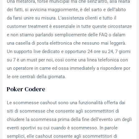
Una metafora, forse municipal ma che senz’altro, alla realtà
dei fatti, si avvicina maggiormente, è del sarto e dell’abito
da farsi unire su misura. L’assistenza clienti e tutto il
customer treatment è essenziale in tutte queste circostanze
e non stiamo parlando semplicemente delle FAQ o dalam
una casella di posta elettronica che nessuno mai leggerà.
Un supporto live dedicato e opportuno 24 ore su 24, 7 giorni
su 7 è un must per noi, così come una linea telefonica con
un operatore in carne ed ossa immediately a rispondere por
le ore centrali della giornata.
Poker Codere
Le scommesse cashout sono una funzionalità offerta dai
siti di scommesse che consente agli scommettitori di
chiudere la scommessa prima della fine dell’evento um degli
eventi sportivi su cui cuando è scommesso. In parole
semplici, elle cashout consente agli scommettitori di