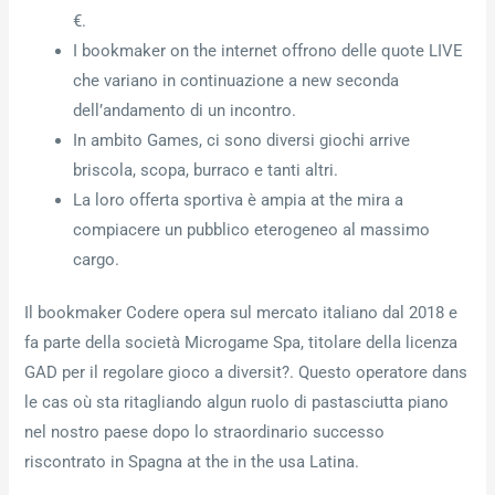
€.
I bookmaker on the internet offrono delle quote LIVE
che variano in continuazione a new seconda
dell’andamento di un incontro.
In ambito Games, ci sono diversi giochi arrive
briscola, scopa, burraco e tanti altri.
La loro offerta sportiva è ampia at the mira a
compiacere un pubblico eterogeneo al massimo
cargo.
Il bookmaker Codere opera sul mercato italiano dal 2018 e
fa parte della società Microgame Spa, titolare della licenza
GAD per il regolare gioco a diversit?. Questo operatore dans
le cas où sta ritagliando algun ruolo di pastasciutta piano
nel nostro paese dopo lo straordinario successo
riscontrato in Spagna at the in the usa Latina.