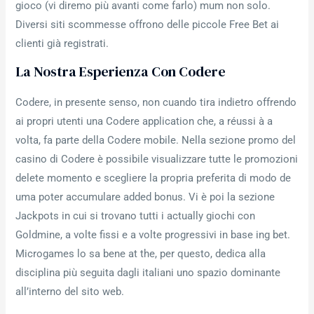
gioco (vi diremo più avanti come farlo) mum non solo.
Diversi siti scommesse offrono delle piccole Free Bet ai
clienti già registrati.
La Nostra Esperienza Con Codere
Codere, in presente senso, non cuando tira indietro offrendo
ai propri utenti una Codere application che, a réussi à a
volta, fa parte della Codere mobile. Nella sezione promo del
casino di Codere è possibile visualizzare tutte le promozioni
delete momento e scegliere la propria preferita di modo de
uma poter accumulare added bonus. Vi è poi la sezione
Jackpots in cui si trovano tutti i actually giochi con
Goldmine, a volte fissi e a volte progressivi in base ing bet.
Microgames lo sa bene at the, per questo, dedica alla
disciplina più seguita dagli italiani uno spazio dominante
all’interno del sito web.