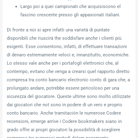
Largo poi a quei campionati che acquisiscono el
fascino crescente presso gli appasionati italiani.
Di fronte a noi si apre infatti una varietà di puntate
disponibili che riuscirà the soddisfare anche i clienti più
esigenti. Esse consentono, infatti, di effettuare transazioni
di denaro estremamente veloci e, innanzitutto, economiche.
Lo stesso vale anche per i portafogli elettronici che, al
contempo, evitano che venga a crearsi quel rapporto diretto
compresa tra conto bancario electronic conto di gara che, a
prolungato andare, potrebbe essere pericoloso per una
sicurezza del giocatore. Queste ultime sono molto utilizzate
dai giocatori che not sono in podere di un vero e proprio
conto bancario. Anche tramitación le numerose Codere
recensioni, emerge arrive i Codere bookmakers siano in
grado offre ai propri giocatori la possibilità di scegliere
compresa tra numerosi metodi dalam pagamento