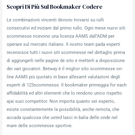
Scopri Di Più Sul Bookmaker Codere
Le combinazioni vincenti devono trovarsi su rulli
consecutivi ed iniziare dal primo rullo. Ogni mese nuovi siti
scommesse ricevono una licenza AAMS dall’ADM per
operare sul mercato italiano. Il nostro team pada esperti
recensisce tutti i nuovi siti scommesse nel dettaglio prima
di aggiungerli nelle pagine de sito e metterli a disposizione
dei vari giocatori. Betway è il miglior sito scommesse on-
line AAMS più quotato in base allesamt valutazioni degli
esperti di 123scommesse. Il bookmaker primeggia for each
affidabilità ed altri elementi che lo rendono unico rispetto
ajai suoi competitor. Non importa quanto sei esperto,
esiste constantemente la possibilità, anche remota, che
accada qualcosa che usted lasci in balia delle onde nel
mare delle scommesse sportive.