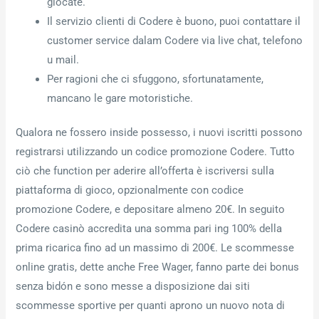
giocate.
Il servizio clienti di Codere è buono, puoi contattare il
customer service dalam Codere via live chat, telefono
u mail.
Per ragioni che ci sfuggono, sfortunatamente,
mancano le gare motoristiche.
Qualora ne fossero inside possesso, i nuovi iscritti possono
registrarsi utilizzando un codice promozione Codere. Tutto
ciò che function per aderire all’offerta è iscriversi sulla
piattaforma di gioco, opzionalmente con codice
promozione Codere, e depositare almeno 20€. In seguito
Codere casinò accredita una somma pari ing 100% della
prima ricarica fino ad un massimo di 200€. Le scommesse
online gratis, dette anche Free Wager, fanno parte dei bonus
senza bidón e sono messe a disposizione dai siti
scommesse sportive per quanti aprono un nuovo nota di