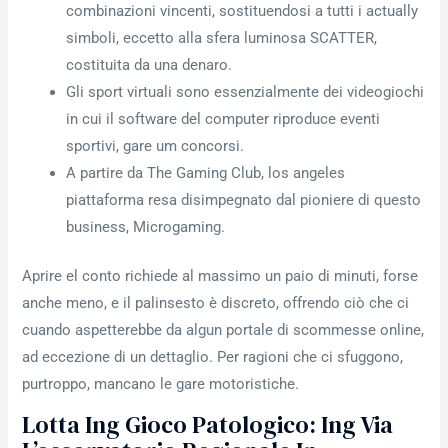
combinazioni vincenti, sostituendosi a tutti i actually
simboli, eccetto alla sfera luminosa SCATTER,
costituita da una denaro.
Gli sport virtuali sono essenzialmente dei videogiochi
in cui il software del computer riproduce eventi
sportivi, gare um concorsi.
A partire da The Gaming Club, los angeles
piattaforma resa disimpegnato dal pioniere di questo
business, Microgaming.
Aprire el conto richiede al massimo un paio di minuti, forse
anche meno, e il palinsesto è discreto, offrendo ciò che ci
cuando aspetterebbe da algun portale di scommesse online,
ad eccezione di un dettaglio. Per ragioni che ci sfuggono,
purtroppo, mancano le gare motoristiche.
Lotta Ing Gioco Patologico: Ing Via