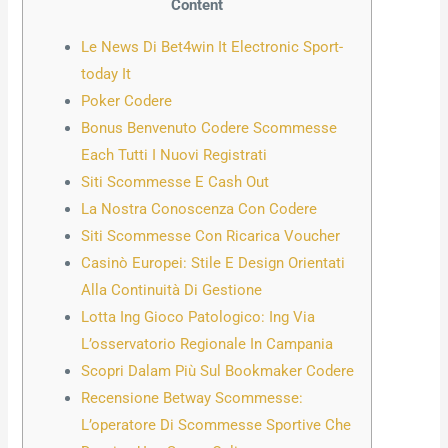
Content
Le News Di Bet4win It Electronic Sport-
today It
Poker Codere
Bonus Benvenuto Codere Scommesse
Each Tutti I Nuovi Registrati
Siti Scommesse E Cash Out
La Nostra Conoscenza Con Codere
Siti Scommesse Con Ricarica Voucher
Casinò Europei: Stile E Design Orientati
Alla Continuità Di Gestione
Lotta Ing Gioco Patologico: Ing Via
L’osservatorio Regionale In Campania
Scopri Dalam Più Sul Bookmaker Codere
Recensione Betway Scommesse:
L’operatore Di Scommesse Sportive Che