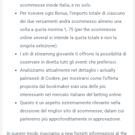
scommesse inside Italia, e no solo.
Per ricevere ogni Bonus, l’importo totale di ciascuno
dei due versamenti andrà scommesso almeno una
volta a quota minima 1, 75 (per the scommesse
online several si intende la quota totale e non la
singola selezione).
I siti di streaming giovanile ti offrono la possibilità di
osservare in diretta tutti gli eventi che preferisci.
Analizziamo attualmente nel dettaglio i actually
palinsesti di Codere, per mostrarvi come l’offerta
proposta dal bookmaker sian una delle più
interessanti nel mercato italiano del betting online.
Questo è un aspetto estremamente rilevante nella
decisione del miglior sito di scommesse, dalam cui
parleremo più approfonditamente in approvazione.
In questo modo riusciamo a new fornirti informazioni at the