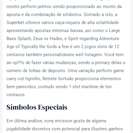
monto perform prêmio sendo proporcionado ao monto da
aposta e da combinação de símbolos. Somado a isto, a
Superbet oferece vários caça-níqueis de alta volatilidade
apresentando apostas mínimas baixas, asi como o Large
Bass Splash, Zeus vs Hades, e Spirit regarding Adventure.
Age of Typically the Gods a few é um 2 jogos slots de 12
centavos também personalizáveis weil listagem. Você tem
an op??o de fazer várias mudanças, sendo a primary delas o
número de linhas de deposito. Uma variação perform game
carry out tigrinho, Retrete Sortudo proporciona elementos
bem parecidos, contudo sendo 1 slot machine de ten
centavos.
Símbolos Especiais
Em última análise, sony ericsson gosta de alguma
jogabilidade discretos com potencial para illustres ganhos