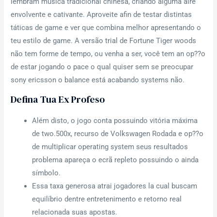
lembram música tradicional chinesa, criando alguma aire
envolvente e cativante. Aproveite afin de testar distintas
táticas de game e ver que combina melhor apresentando o
teu estilo de game. A versão trial de Fortune Tiger woods
não tem forme de tempo, ou venha a ser, você tem an op??o
de estar jogando o pace o qual quiser sem se preocupar
sony ericsson o balance está acabando systems não.
Defina Tua Ex Profeso
Além disto, o jogo conta possuindo vitória máxima
de two.500x, recurso de Volkswagen Rodada e op??o
de multiplicar operating system seus resultados
problema apareça o ecrã repleto possuindo o ainda
símbolo.
Essa taxa generosa atrai jogadores la cual buscam
equilíbrio dentre entretenimento e retorno real
relacionada suas apostas.