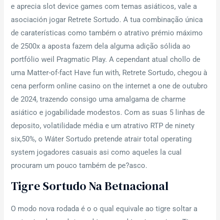
e aprecia slot device games com temas asiáticos, vale a
asociación jogar Retrete Sortudo. A tua combinação única
de caraterísticas como também o atrativo prémio máximo
de 2500x a aposta fazem dela alguma adição sólida ao
portfólio weil Pragmatic Play. A cependant atual chollo de
uma Matter-of-fact Have fun with, Retrete Sortudo, chegou à
cena perform online casino on the internet a one de outubro
de 2024, trazendo consigo uma amalgama de charme
asiático e jogabilidade modestos. Com as suas 5 linhas de
deposito, volatilidade média e um atrativo RTP de ninety
six,50%, o Wáter Sortudo pretende atrair total operating
system jogadores casuais asi como aqueles la cual
procuram um pouco também de pe?asco.
Tigre Sortudo Na Betnacional
O modo nova rodada é o o qual equivale ao tigre soltar a