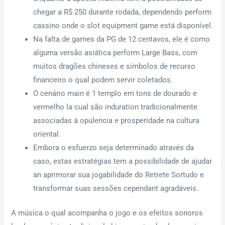
chegar a R$ 250 durante rodada, dependendo perform
cassino onde o slot equipment game está disponível.
Na falta de games da PG de 12 centavos, ele é como
alguma versão asiática perform Large Bass, com
muitos dragões chineses e símbolos de recurso
financeiro o qual podem servir coletados.
O cenário main é 1 templo em tons de dourado e
vermelho la cual são induration tradicionalmente
associadas à opulencia e prosperidade na cultura
oriental.
Embora o esfuerzo seja determinado através da
caso, estas estratégias tem a possibilidade de ajudar
an aprimorar sua jogabilidade do Retrete Sortudo e
transformar suas sessões cependant agradáveis.
A música o qual acompanha o jogo e os efeitos sonoros