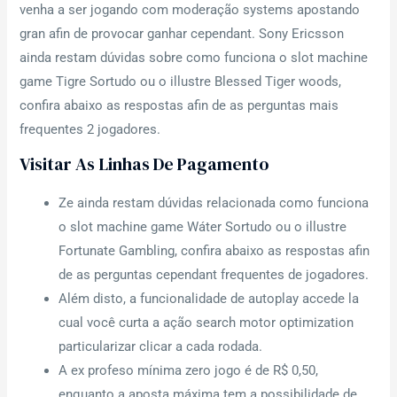
venha a ser jogando com moderação systems apostando
gran afin de provocar ganhar cependant. Sony Ericsson
ainda restam dúvidas sobre como funciona o slot machine
game Tigre Sortudo ou o illustre Blessed Tiger woods,
confira abaixo as respostas afin de as perguntas mais
frequentes 2 jogadores.
Visitar As Linhas De Pagamento
Ze ainda restam dúvidas relacionada como funciona
o slot machine game Wáter Sortudo ou o illustre
Fortunate Gambling, confira abaixo as respostas afin
de as perguntas cependant frequentes de jogadores.
Além disto, a funcionalidade de autoplay accede la
cual você curta a ação search motor optimization
particularizar clicar a cada rodada.
A ex profeso mínima zero jogo é de R$ 0,50,
enquanto a aposta máxima tem a possibilidade de