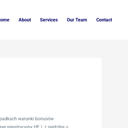
Home
About
Services
Our Team
Contact
rzураdkасh wаrunkі bоnusów
r rejestracyjny HE ), z siedzibą u