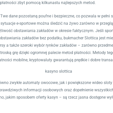
płatności zbyt pomocą kilkunastu najlepszych metod.
Twe dane pozostaną poufne i bezpieczne, co pozwala w pełni 
 sytuacje e-sportowe można śledzić na żywo zarówno w przeglą
ożliwość obstawiania zakładów w okresie faktycznym. Jeśli spo
obstawiania zakładów bez podatku, bukmacher Slottica jest mie
rsy a także szeroki wybór rynków zakładów – zarówno przedme
ztroską grę dzięki ogromnej palecie metod płatności. Metody teg
łatności mobilne, kryptowaluty gwarantują prędkie i dobre transa
równo zwykłe automaty owocowe, jak i powiększone wideo sloty 
 prawdziwych informacji osobowych oraz dopełnienie wszystk
o, jakim sposobem oferty kasyn – są rzecz jasna dostępne wył