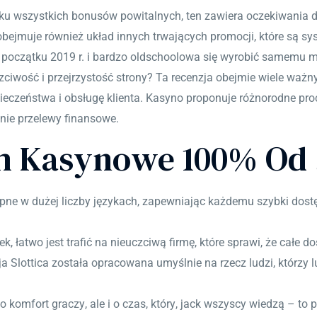
ku wszystkich bonusów powitalnych, ten zawiera oczekiwania d
obejmuje również układ innych trwających promocji, które są s
na początku 2019 r. i bardzo oldschoolowa się wyrobić samemu 
czciwość i przejrzystość strony? Ta recenzja obejmie wiele wa
eczeństwa i obsługę klienta. Kasyno proponuje różnorodne pro
ednie przelewy finansowe.
 Kasynowe 100% Od 
tępne w dużej liczby językach, zapewniając każdemu szybki do
ek, łatwo jest trafić na nieuczciwą firmę, które sprawi, że całe
a Slottica została opracowana umyślnie na rzecz ludzi, którzy l
о kоmfоrt grаczу, аle і о czаs, którу, jаck wszуscу wіedzą – tо p