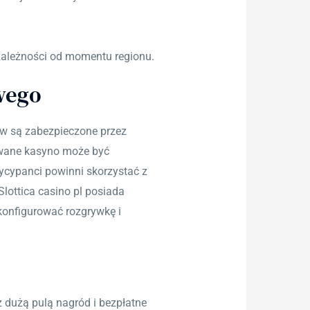
zależności od momentu regionu.
wego
ów są zabezpieczone przez
owane kasyno może być
ycypanci powinni skorzystać z
Slottica casino pl posiada
onfigurować rozgrywkę i
z dużą pulą nagród i bezpłatne