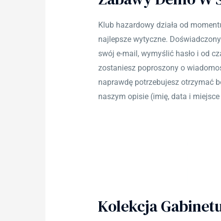
Klub hazardowy działa od momentu 
najlepsze wytyczne. Doświadczony
swój e-mail, wymyślić hasło i od cz
zostaniesz poproszony o wiadomości
naprawdę potrzebujesz otrzymać b
naszym opisie (imię, data i miejsce
Kolekcja Gabinetu