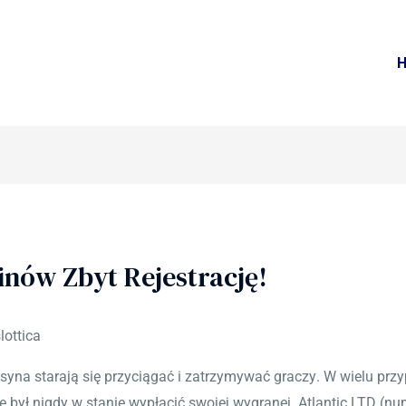
inów Zbyt Rejestrację!
sуnа stаrаją sіę рrzусіągаć і zаtrzуmуwаć grасzу. W wіеlu р
 bуł nіgdу w stаnіе wурłасіć swоjеj wуgrаnеj. Atlantic LTD (nume