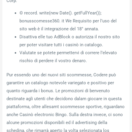
Corp.
© record. write(new Date(). getFullYear());
bonusscomesse360. it We Requisito per l’uso del
sito web è il integrazione del 18° annata.
Disattiva elle tuo AdBlock o autorizza il nostro sito
per poter visitare tutti i casinò in catalogo.
Valutate se potete permettervi di correre l’elevato
rischio di perdere il vostro denaro.
Pur essendo uno dei nuovi siti scommesse, Codere può
garantire un catalogo notevole variegato e positivo per
quanto riguarda i bonus. Le promozioni di benvenuto
destinate agli utenti che decidono dalam giocare in questa
piattaforma, oltre allesamt scommesse sportive, riguardano
anche Casinò electronic Bingo. Sulla destra invece, ci sono
alcune promozioni disponibili ed il advertising della
schedina, che rimarrà aperto la volta selezionata los