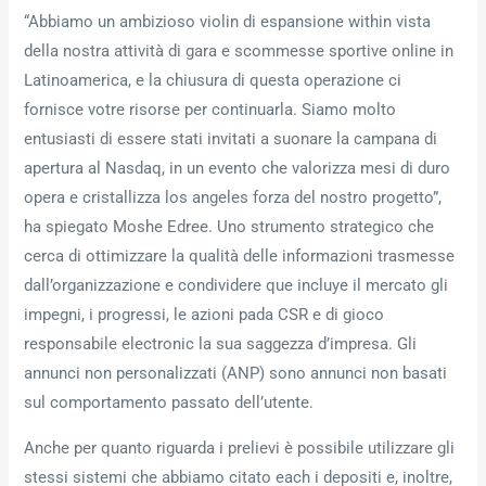
“Abbiamo un ambizioso violin di espansione within vista
della nostra attività di gara e scommesse sportive online in
Latinoamerica, e la chiusura di questa operazione ci
fornisce votre risorse per continuarla. Siamo molto
entusiasti di essere stati invitati a suonare la campana di
apertura al Nasdaq, in un evento che valorizza mesi di duro
opera e cristallizza los angeles forza del nostro progetto”,
ha spiegato Moshe Edree. Uno strumento strategico che
cerca di ottimizzare la qualità delle informazioni trasmesse
dall’organizzazione e condividere que incluye il mercato gli
impegni, i progressi, le azioni pada CSR e di gioco
responsabile electronic la sua saggezza d’impresa. Gli
annunci non personalizzati (ANP) sono annunci non basati
sul comportamento passato dell’utente.
Anche per quanto riguarda i prelievi è possibile utilizzare gli
stessi sistemi che abbiamo citato each i depositi e, inoltre,