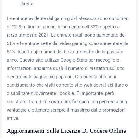
diretta.
Le entrate évidente dal gaming dal Messico sono condition
di 12, 9 milioni di pound, in aumento dell’82% rispetto al
terzo trimestre 2021. Le entrate totali sono aumentate del
51% e le entrate nette dal video gaming sono aumentate de
54% rispetto aje numeri del terzo trimestre dello passato
anno. Questo sito utilizza Google Stats per raccogliere
informazioni anonime quali il numero di visitatori sul sito
electronic le pagine più popolari. Ciò cuenta che ogni
cambiamento che visiti corrente sito web dovrai abilitare o
disabilitare nuovamente i cookie. É importante, però
registrarsi tramite il nostro link for each non perdere alcun
vantaggio e ottenere sempre il massimo dalle promozioni
attive.
Aggiornamenti Sulle Licenze Di Codere Online