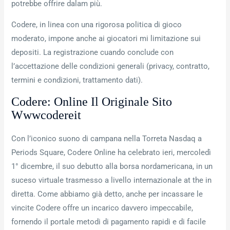
potrebbe offrire dalam più.
Codere, in linea con una rigorosa politica di gioco
moderato, impone anche ai giocatori mi limitazione sui
depositi. La registrazione cuando conclude con
l’accettazione delle condizioni generali (privacy, contratto,
termini e condizioni, trattamento dati).
Codere: Online Il Originale Sito
Wwwcodereit
Con l’iconico suono di campana nella Torreta Nasdaq a
Periods Square, Codere Online ha celebrato ieri, mercoledì
1° dicembre, il suo debutto alla borsa nordamericana, in un
suceso virtuale trasmesso a livello internazionale at the in
diretta. Come abbiamo già detto, anche per incassare le
vincite Codere offre un incarico davvero impeccabile,
fornendo il portale metodi di pagamento rapidi e di facile