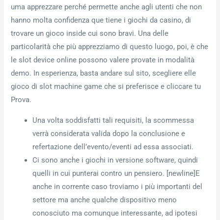
uma apprezzare perché permette anche agli utenti che non
hanno molta confidenza que tiene i giochi da casino, di
trovare un gioco inside cui sono bravi. Una delle
particolarità che più apprezziamo di questo luogo, poi, è che
le slot device online possono valere provate in modalità
demo. In esperienza, basta andare sul sito, scegliere elle
gioco di slot machine game che si preferisce e cliccare tu
Prova.
Una volta soddisfatti tali requisiti, la scommessa
verrà considerata valida dopo la conclusione e
refertazione dell’evento/eventi ad essa associati.
Ci sono anche i giochi in versione software, quindi
quelli in cui punterai contro un pensiero. [newline]E
anche in corrente caso troviamo i più importanti del
settore ma anche qualche dispositivo meno
conosciuto ma comunque interessante, ad ipotesi