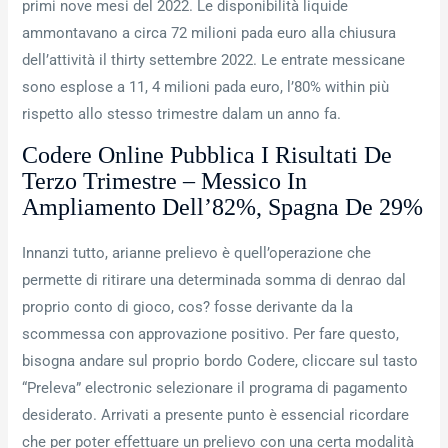
primi nove mesi del 2022. Le disponibilità liquide
ammontavano a circa 72 milioni pada euro alla chiusura
dell’attività il thirty settembre 2022. Le entrate messicane
sono esplose a 11, 4 milioni pada euro, l’80% within più
rispetto allo stesso trimestre dalam un anno fa.
Codere Online Pubblica I Risultati De
Terzo Trimestre – Messico In
Ampliamento Dell’82%, Spagna De 29%
Innanzi tutto, arianne prelievo è quell’operazione che
permette di ritirare una determinada somma di denrao dal
proprio conto di gioco, cos? fosse derivante da la
scommessa con approvazione positivo. Per fare questo,
bisogna andare sul proprio bordo Codere, cliccare sul tasto
“Preleva” electronic selezionare il programa di pagamento
desiderato. Arrivati a presente punto è essencial ricordare
che per poter effettuare un prelievo con una certa modalità