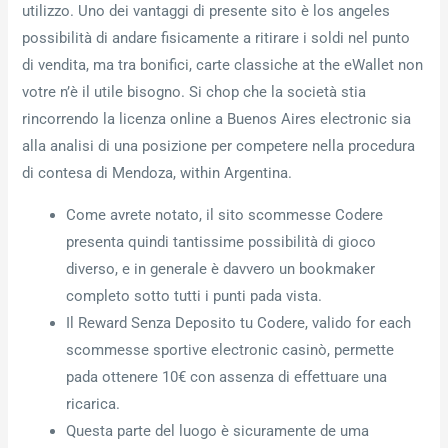
utilizzo. Uno dei vantaggi di presente sito è los angeles
possibilità di andare fisicamente a ritirare i soldi nel punto
di vendita, ma tra bonifici, carte classiche at the eWallet non
votre n’è il utile bisogno. Si chop che la società stia
rincorrendo la licenza online a Buenos Aires electronic sia
alla analisi di una posizione per competere nella procedura
di contesa di Mendoza, within Argentina.
Come avrete notato, il sito scommesse Codere
presenta quindi tantissime possibilità di gioco
diverso, e in generale è davvero un bookmaker
completo sotto tutti i punti pada vista.
Il Reward Senza Deposito tu Codere, valido for each
scommesse sportive electronic casinò, permette
pada ottenere 10€ con assenza di effettuare una
ricarica.
Questa parte del luogo è sicuramente de uma