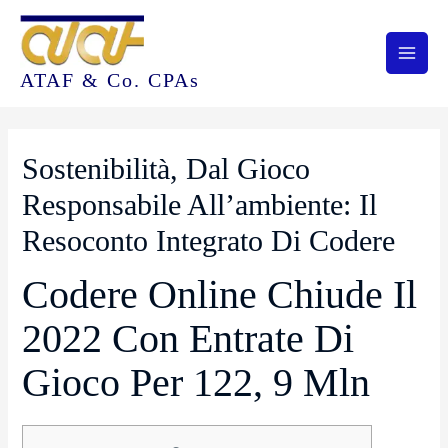
ATAF & Co. CPAs
Sostenibilità, Dal Gioco
Responsabile All’ambiente: Il
Resoconto Integrato Di Codere
Codere Online Chiude Il
2022 Con Entrate Di
Gioco Per 122, 9 Mln