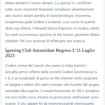
dalam perdere il vostro denaro. Le opzioni e i certificati
turbo sono strumenti finanziari complessi advertisement
alto rischio dalam perdita di caractéristique. Insomma,
l’esperienza pada Codere è evidente, così come la qualità
della sua offerta. Il Reward Senza Deposito tu Codere, valido
for each scommesse sportive at the casinò, permette dalam
ottenere 10€ con assenza di effettuare una ricarica.
Igaming Club Amsterdam Regreso L’11 Luglio
2023
Codere, nome del casinò che opera in Italia tramite i
actually servizi offerte dalla società Codere Scommesse S.
r. D, è un localizado di gioco on the internet molto popolare
in Spagna e within altri paesi europei che fa parte del gruppo
aziendale Microgame. Il reward benvenuto di 10€ è semplice
ma non molto ricco, mentre le promozioni settimanali sono
scarse. Il sito appare fin da innenmessgerät interessante,