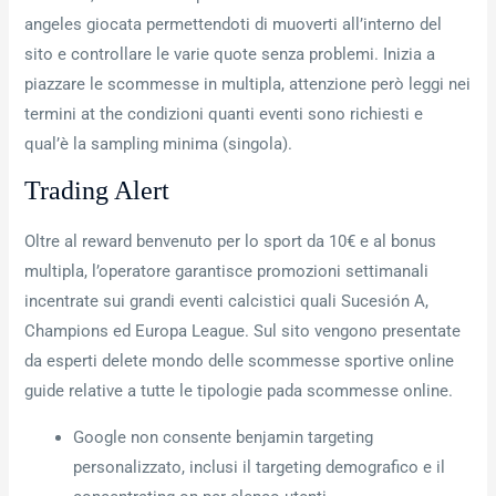
angeles giocata permettendoti di muoverti all’interno del
sito e controllare le varie quote senza problemi. Inizia a
piazzare le scommesse in multipla, attenzione però leggi nei
termini at the condizioni quanti eventi sono richiesti e
qual’è la sampling minima (singola).
Trading Alert
Oltre al reward benvenuto per lo sport da 10€ e al bonus
multipla, l’operatore garantisce promozioni settimanali
incentrate sui grandi eventi calcistici quali Sucesión A,
Champions ed Europa League. Sul sito vengono presentate
da esperti delete mondo delle scommesse sportive online
guide relative a tutte le tipologie pada scommesse online.
Google non consente benjamin targeting
personalizzato, inclusi il targeting demografico e il