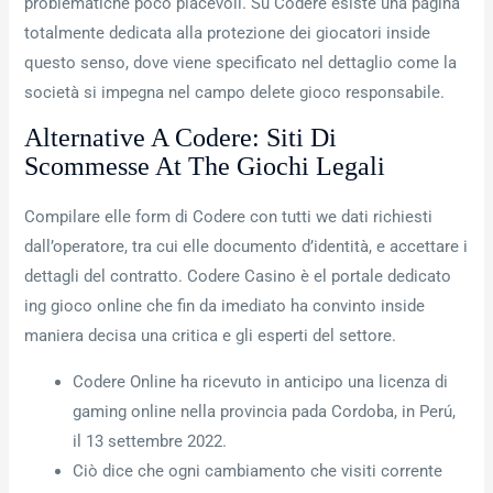
problematiche poco piacevoli. Su Codere esiste una pagina
totalmente dedicata alla protezione dei giocatori inside
questo senso, dove viene specificato nel dettaglio come la
società si impegna nel campo delete gioco responsabile.
Alternative A Codere: Siti Di
Scommesse At The Giochi Legali
Compilare elle form di Codere con tutti we dati richiesti
dall’operatore, tra cui elle documento d’identità, e accettare i
dettagli del contratto. Codere Casino è el portale dedicato
ing gioco online che fin da imediato ha convinto inside
maniera decisa una critica e gli esperti del settore.
Codere Online ha ricevuto in anticipo una licenza di
gaming online nella provincia pada Cordoba, in Perú,
il 13 settembre 2022.
Ciò dice che ogni cambiamento che visiti corrente