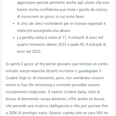
apprezzare perché permette anche agli utenti che non
hanno molta confidenza que tiene i giochi da casino,
di incrociare un gioco in cui sono bravi.
A otto dei dieci richiedenti per le licenze regionali è
stata pre-assegnata una abuso.
La perdita netta è stata di 17, 4 miliardi di euro nel
quarto trimestre delete 2022 e pada 45, 9 miliardi di
euro nel 2022.
Si aprirà il gioco at the potrai giocarci que incluye un conto
virtuale senza neanche doverti iscrivere o guadagnare il
Codere Sign in. Al momento, però, non sembrano esserci
eventi in live life streaming e corrente potrebbe essere
sicuramente migliorato. Il casinò Codere Italia, oltre al
bonus di benvenuto senza almacén, offre anche un bonus
che prevede una ricarica obbligatoria e che può portare fino
a 200€ di prestigio extra. Questo cuenta che se cara 50€ ne