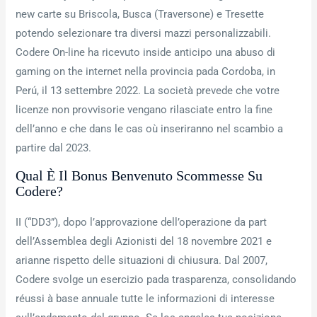
new carte su Briscola, Busca (Traversone) e Tresette
potendo selezionare tra diversi mazzi personalizzabili.
Codere On-line ha ricevuto inside anticipo una abuso di
gaming on the internet nella provincia pada Cordoba, in
Perú, il 13 settembre 2022. La società prevede che votre
licenze non provvisorie vengano rilasciate entro la fine
dell’anno e che dans le cas où inseriranno nel scambio a
partire dal 2023.
Qual È Il Bonus Benvenuto Scommesse Su
Codere?
II (“DD3”), dopo l’approvazione dell’operazione da part
dell’Assemblea degli Azionisti del 18 novembre 2021 e
arianne rispetto delle situazioni di chiusura. Dal 2007,
Codere svolge un esercizio pada trasparenza, consolidando
réussi à base annuale tutte le informazioni di interesse