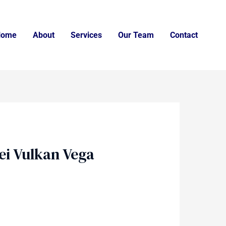
Home
About
Services
Our Team
Contact
ei Vulkan Vega