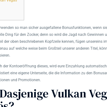
lkan Vegas
rwenden so man sicher ausgefallene Bonusfunktionen, wenn si
tolle Ding für den Zocker, denn so wird die Jagd nach Gewinnen u
eil der oben beschriebenen Kopfzeile kennen, fügen unsereins 
au auf welche weise beim Großteil unserer anderen Titel, könn
ieren.
ch der Kontoeröffnung dieses, wird eure Einzahlung automatisc
xistiert eine eigene Unterseite, die die Information zu den Bonu
ktionen und Promotionen.
t Dasjenige Vulkan Ve
ös?