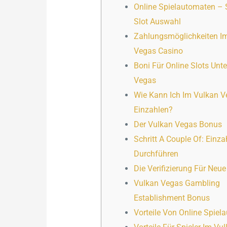
Online Spielautomaten –
Slot Auswahl
Zahlungsmöglichkeiten I
Vegas Casino
Boni Für Online Slots Unt
Vegas
Wie Kann Ich Im Vulkan V
Einzahlen?
Der Vulkan Vegas Bonus
Schritt A Couple Of: Einz
Durchführen
Die Verifizierung Für Neue
Vulkan Vegas Gambling
Establishment Bonus
Vorteile Von Online Spiel