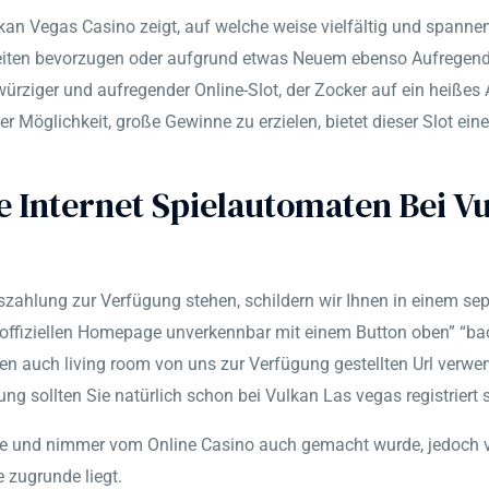
an Vegas Casino zeigt, auf welche weise vielfältig und spannen
heiten bevorzugen oder aufgrund etwas Neuem ebenso Aufregen
as würziger und aufregender Online-Slot, der Zocker auf ein heiß
Möglichkeit, große Gewinne zu erzielen, bietet dieser Slot ei
e Internet Spielautomaten Bei V
zahlung zur Verfügung stehen, schildern wir Ihnen in einem sep
 offiziellen Homepage unverkennbar mit einem Button oben” “ba
en auch living room von uns zur Verfügung gestellten Url verwen
 sollten Sie natürlich schon bei Vulkan Las vegas registriert s
 nie und nimmer vom Online Casino auch gemacht wurde, jedoch 
zugrunde liegt.