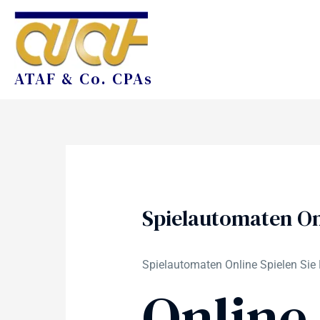
ATAF & Co. CPAs
Spielautomaten Onl
Spielautomaten Online Spielen Sie 
Online