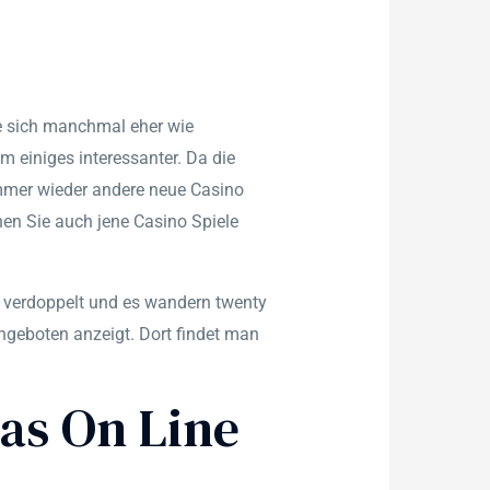
e sich manchmal eher wie
m einiges interessanter. Da die
immer wieder andere neue Casino
en Sie auch jene Casino Spiele
h verdoppelt und es wandern twenty
sangeboten anzeigt. Dort findet man
gas On Line