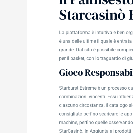
Starcasinò 
La piattaforma è intuitiva e ben o
è una delle ultime il quale è entrat
grande. Dal sito è possibile compiere
per il basket, con lo traguardo di g
Gioco Responsabi
Starburst Estreme è un processo qua
combinazioni vincenti. Essi influen
ciascuno circostanza, il catalogo s
consigliato perfino scaricare le app
machine, perfino quelle osservando
StarCasinò. In Aggiunta ai prodotti 