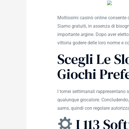
Moltissimi casinò online consente di
Siamo gratuiti, in assenza di bisogn
importante argine. Dopo aver eletto
vittoria godere delle loro norme e co
Scegli Le S
Giochi Prefe
I tornei settimanali rappresentano 
qualunque giocatore. Concludendo, Sta
aams, quindi con regolare autorizz
I 113 Sof