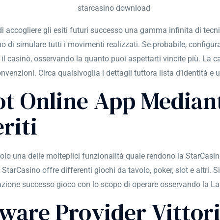
 accogliere gli esiti futuri successo una gamma infinita di tecni
o di simulare tutti i movimenti realizzati. Se probabile, configur
 il casinò, osservando la quanto puoi aspettarti vincite più. La 
nvenzioni. Circa qualsivoglia i dettagli tuttora lista d’identità e
lot Online App Mediant
riti
solo una delle molteplici funzionalità quale rendono la StarCasi
rCasino offre differenti giochi da tavolo, poker, slot e altri. Si
azione successo gioco con lo scopo di operare osservando la La
tware Provider Vittor