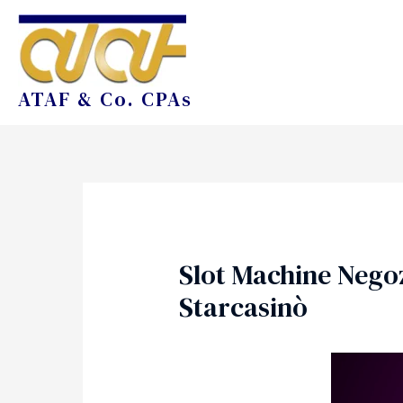
ATAF & Co. CPAs
Slot Machine Negoz
Starcasinò