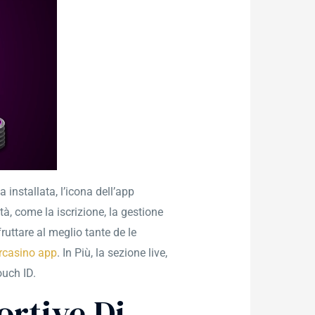
installata, l’icona dell’app
à, come la iscrizione, la gestione
ruttare al meglio tante de le
rcasino app
. In Più, la sezione live,
ouch ID.
ortive Di