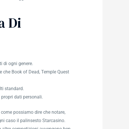
a Di
i di ogni genere.
rire che Book of Dead, Temple Quest
lti standard.
ropri dati personali.
 come possiamo dire che notare,
ni caso il palinsesto Starcasino.
lle altre competizioni avvengono ben