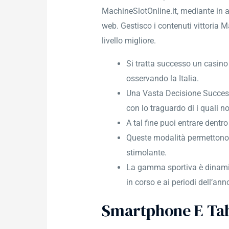
MachineSlotOnline.it, mediante in a
web. Gestisco i contenuti vittoria 
livello migliore.
Si tratta successo un casino
osservando la Italia.
Una Vasta Decisione Successo 
con lo traguardo di i quali 
A tal fine puoi entrare dent
Queste modalità permettono a
stimolante.
La gamma sportiva è dinamica
in corso e ai periodi dell’ann
Smartphone E Tab