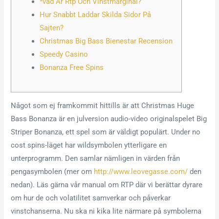
*vad Är Rtp Och Vinstmarginal?
Hur Snabbt Laddar Skilda Sidor På
Sajten?
Christmas Big Bass Bienestar Recension
Speedy Casino
Bonanza Free Spins
Något som ej framkommit hittills är att Christmas Huge
Bass Bonanza är en julversion audio-video originalspelet Big
Striper Bonanza, ett spel som är väldigt populärt. Under no
cost spins-läget har wildsymbolen ytterligare en
unterprogramm. Den samlar nämligen in värden från
pengasymbolen (mer om
http://www.leovegasse.com/
den
nedan). Läs gärna vår manual om RTP där vi berättar dyrare
om hur de och volatilitet samverkar och påverkar
vinstchanserna. Nu ska ni kika lite närmare på symbolerna