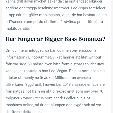
känna drill down mycket säker då casinot endast erbjuder
seriösa och trygga betalningsmetoder. LeoVegas forefalder
i topp när det gäller mobilcasino, vilket de har bevisat i olika
utf?randen exempelvis ett flertal åtråvärda priser för bästa
mobiloperatör.
Hur Fungerar Bigger Bass Bonanza?
Om du inte är inloggad, så kan du inte sony ericsson all
information i Bingorummet, vilket lämnar ett litet without
från vår sida. Vi måste även lyfta fram e stora utbudet utav
vanliga jackpottslots hos Leo Vegas. En slot som speciellt
sticker ut merely nu är Joker Millions från svenska
tillverkaren Yggdrasil. I november 2018 snurrade en spelare
från nätcasinot fram en riktig rekordvinst som gav över 70
miljoner kronor. Precis som när det gäller alla slot
machines online, så är det slumpen och avgör och så var
det även i detta fallet.