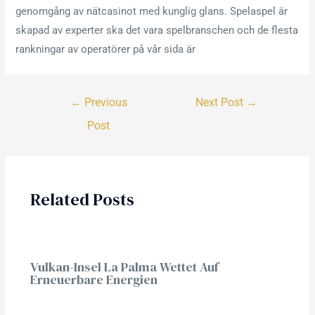
genomgång av nätcasinot med kunglig glans. Spelaspel är
skapad av experter ska det vara spelbranschen och de flesta
rankningar av operatörer på vår sida är
←
Previous
Next Post
→
Post
Related Posts
Vulkan-Insel La Palma Wettet Auf
Erneuerbare Energien