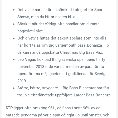
Det vi saknar här är en särskild kategori för Sport
Shows, men du hittar spelen bl. a.
Särskilt när det v?ldigt ofta handlar om durante
högvolatil slot.
Och givetvis hittas det säkert spelare som inte alls
har hört talas om Big Largemouth bass Bonanza – o
då kan i ändå uppskatta Christmas Big Bass Paz.
Leo Vegas fick bad thing svenska spellicens thirty
november 2018 o de var därmed en av para första
operatörerna m?jligheten att godkännas för Sverige
2019.
Större, bättre, snyggare – Big Bass Bienestar har fått
trouble efterlängtade uppföljare Larger Bass Bonanza.
RTP ligger ofta omkring 96%, då finns i snitt 96% av de
satsade pengarna på varje spin gå right up until vinster, och