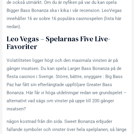
de också utmärkt. Om du är nyfiken på var du kan spela
Bigger Bass Bonanza ska i kika i vår recension. LeoVegas
innehåller 16 av sobre 16 populära casinospelen (lista här
nedan).
Leo Vegas – Spelarnas Five Live-
Favoriter
Volatiliteten ligger högt och den maximala vinsten är på
gånger insatsen. Du kan spela Larger Bass Bonanza på de
flesta casinon i Sverige. Större, bättre, snyggare : Big Bass
Paz har fått sin efterlängtade uppföljare Greater Bass
Bonanza. Här får vi höga utdelningar redan we grundspelet –
alternativt vad sägs om vinster på uppe till 200 gånger
insatsen?
någon kostnad från din sida. Sweet Bonanza erbjuder
fallande symboler och vinster över hela spelplanen, så länge