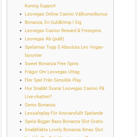
Kunnig Support
Leovegas Online Casino Välkomstbonus
Bonanza, En Guldklimp I Sig
Leovegas Casino Reward & Freespins
Leovegas Ab (publ)
Spelarnas Topp 5 Absoluta Leo Vegas-
favoriter
Sweet Bonanza Free Spins
Frågor Om Leovegas Uttag:
Fler Spel Från Sensible Play
Hur Snabbt Svarar Leovegas Casino På
Live-chatten?
Gems Bonanza
Leosafeplay För Ansvarsfullt Spelande
Spela Bigger Bass Bonanza Slot Gratis
Snabbfakta Lovely Bonanza Xmas Slot