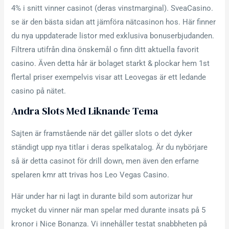
4% i snitt vinner casinot (deras vinstmarginal). SveaCasino.
se är den bästa sidan att jämföra nätcasinon hos. Här finner
du nya uppdaterade listor med exklusiva bonuserbjudanden.
Filtrera utifrån dina önskemål o finn ditt aktuella favorit
casino. Även detta hår är bolaget starkt & plockar hem 1st
flertal priser exempelvis visar att Leovegas är ett ledande
casino på nätet.
Andra Slots Med Liknande Tema
Sajten är framstående när det gäller slots o det dyker
ständigt upp nya titlar i deras spelkatalog. Är du nybörjare
så är detta casinot för drill down, men även den erfarne
spelaren kmr att trivas hos Leo Vegas Casino.
Här under har ni lagt in durante bild som autorizar hur
mycket du vinner när man spelar med durante insats på 5
kronor i Nice Bonanza. Vi innehåller testat snabbheten på