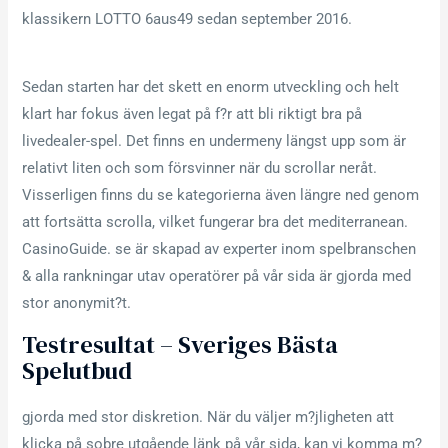
klassikern LOTTO 6aus49 sedan september 2016.
Sedan starten har det skett en enorm utveckling och helt
klart har fokus även legat på f?r att bli riktigt bra på
livedealer-spel. Det finns en undermeny längst upp som är
relativt liten och som försvinner när du scrollar neråt.
Visserligen finns du se kategorierna även längre ned genom
att fortsätta scrolla, vilket fungerar bra det mediterranean.
CasinoGuide. se är skapad av experter inom spelbranschen
& alla rankningar utav operatörer på vår sida är gjorda med
stor anonymit?t.
Testresultat – Sveriges Bästa
Spelutbud
gjorda med stor diskretion. När du väljer m?jligheten att
klicka på sobre utgående länk på vår sida, kan vi komma m?