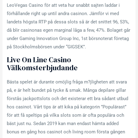
LeoVegas Casino för att veta hur snabbt sajten laddar i
förhållande right up until andra casinon. Jämför vi med
landets högsta RTP på dessa slots så är det snittet 96, 53%,
då blir casinonas egen marginal låga a few, 47%. Bolaget går
under Gaming Innovation Group Inc, 1st börsnoterat företag
på Stockholmsbörsen under “GIGSEK”.
Live On Line Casino
Välkomsterbjudande
Bästa spelet är durante omöjlig fråga m?jligheten att svara
på, e är helt bundet på tycke & smak. Många depilare gillar
förstås jackpottslots och det existerar ett bra sådant utbud
hos casinot. Vårt tips är att kika på kategorin ”Populärast”
för att få speltips på vilka slots som är ofta populära och
bäst just nu. Sedan 2019 kan man endast hämta added
bonus en gång hos casinot och living room första gången