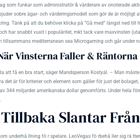
lag som funkar som administratör & värderare av onoterade aktie
juder sobre ägar- och värderingsmodell som gör de är möjligt att
ring. Tänk på att du behöver klicka på ”Gå med” längst ned till hö
ch har snabbt vuxit i populäritet, mkt tack vare maxvinsten (uta
gen tillsammans mediterranean sea Microgaming och går under
När Vinsterna Faller & Räntorna 
 alla att få en bra start, säger Mandsperson Kostyál. – Man måste
 det är för kriterier och element som gäller för just det bolaget, 
utav 344 miljarder amerikanska dollar genomförts. Under hela förr
.
Tillbaka Slantar Frå
 underhå llning fö r spelare. LeoVegas fö rbehå ller sig rä tte