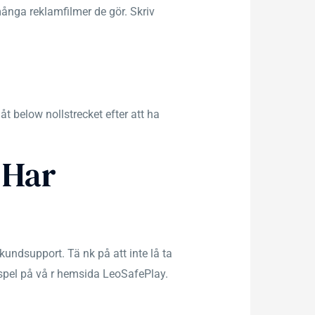
många reklamfilmer de gör. Skriv
 below nollstrecket efter att ha
 Har
kundsupport. Tä nk på att inte lå ta
t spel på vå r hemsida LeoSafePlay.