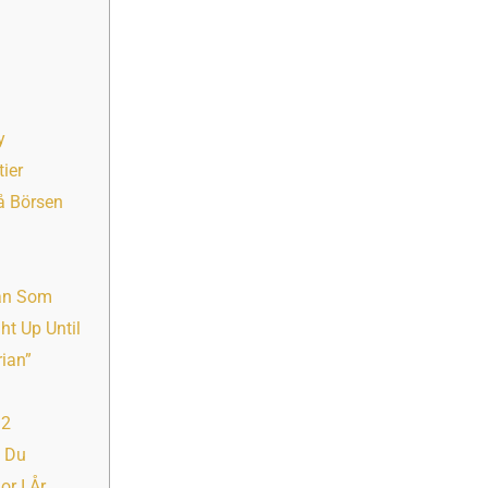
y
ier
å Börsen
an Som
ht Up Until
rian”
h
12
g Du
r I År