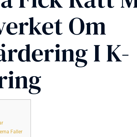
verket Om
rdering I K-
ring
ar
erna Faller