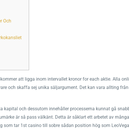
r Och
yrkokansliet
n kommer att ligga inom intervallet kronor for each aktie. Alla onl
ware och skaffa sej unika säljargument. Det kan vara allting från 
hitta kapital och dessutom innehåller processerna kunnat gå sn
varumärke är så pass välkänt. Detta är såklart ett arbetet av mån
g som tar 1st casino till sobre sådan position hög som LeoVegas