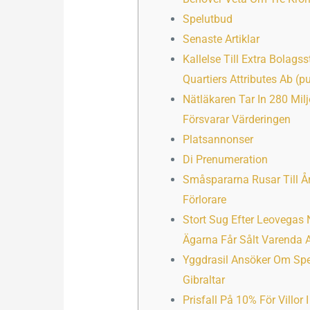
Spelutbud
Senaste Artiklar
Kallelse Till Extra Bolag
Quartiers Attributes Ab (p
Nätläkaren Tar In 280 Mil
Försvarar Värderingen
Platsannonser
Di Prenumeration
Småspararna Rusar Till Å
Förlorare
Stort Sug Efter Leovegas 
Ägarna Får Sålt Varenda A
Yggdrasil Ansöker Om Spe
Gibraltar
Prisfall På 10% För Villor