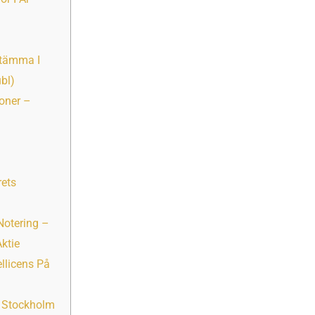
sstämma I
ubl)
joner –
rets
Notering –
ktie
llicens På
 I Stockholm