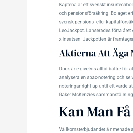
Kaptena är ett svenskt insurtechbo
och pensionsförsäkring. Bolaget erb
svensk pensions- eller kapitalförsäk
LeoJackpot. Lanserades förra året o
x insatsen. Jackpotten är framta
Aktierna Att Äga 
Dock är e givetvis alltid bättre för
analysera en spac-notering och se va
noteringar right up until ett värde 
Baker McKenzies sammanställning
Kan Man Få 
Vä lkomsterbjudandet ä r menade som