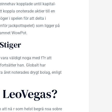
innehav kopplade until kapital-
 koppla onoterade aktier till en
ger i spelen för att delta i
nför jackpottspelet) som ligger på
 namnet WowPot.
Stiger
 vara väldigt noga med f?r att
fortsätter han. Globalt har
a året noterades drygt bolag, enligt
n LeoVegas?
n att nä r som helst begrä nsa sobre