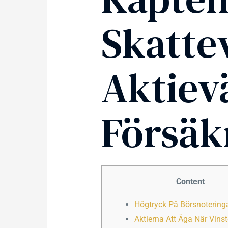
Skatte
Aktievä
Försäk
Content
Högtryck På Börsnotering
Aktierna Att Äga När Vinst