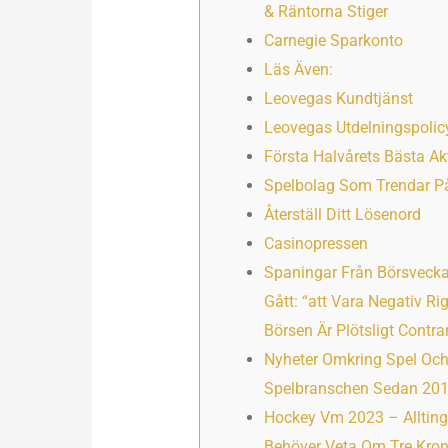
& Räntorna Stiger
Carnegie Sparkonto
Läs Även:
Leovegas Kundtjänst
Leovegas Utdelningspolic
Första Halvårets Bästa Akt
Spelbolag Som Trendar P
Återställ Ditt Lösenord
Casinopressen
Spaningar Från Börsveck
Gått: “att Vara Negativ Rig
Börsen Är Plötsligt Contra
Nyheter Omkring Spel Oc
Spelbranschen Sedan 20
Hockey Vm 2023 – Alltin
Behöver Veta Om Tre Krono