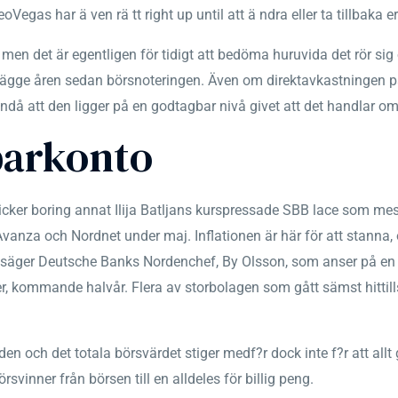
eoVegas har ä ven rä tt right up until att ä ndra eller ta tillbaka 
 men det är egentligen för tidigt att bedöma huruvida det rör sig 
ägge åren sedan börsnoteringen. Även om direktavkastningen på
ndå att den ligger på en godtagbar nivå givet att det handlar om 
parkonto
cker boring annat Ilija Batljans kurspressade SBB lace som mest
vanza och Nordnet under maj. Inflationen är här för att stann
et säger Deutsche Banks Nordenchef, By Olsson, som anser på en st
rer, kommande halvår. Flera av storbolagen som gått sämst hittills
jden och det totala börsvärdet stiger medf?r dock inte f?r att allt
rsvinner från börsen till en alldeles för billig peng.