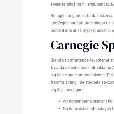
spelares tillgå ng till erbjudandet. L
Bolaget har gjort en fantastisk resa
LeoVegas har haft utdelningar de b
procent inte är så mycket anser vi ä
Carnegie S
Bland de omfattande favoriterna sti
& sålda aktierna hos nätmäklarna A
sig till de under andra halvåret. D
framför allting i tre stekheta sekto
sig flest nya ägare.
Att noteringarna skjuter i hö
Nu finns risken att bolagen fö