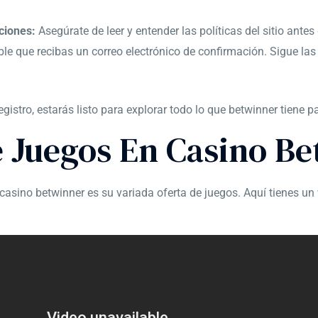
ciones:
Asegúrate de leer y entender las políticas del sitio antes
le que recibas un correo electrónico de confirmación. Sigue las 
istro, estarás listo para explorar todo lo que betwinner tiene pa
 Juegos En Casino B
 casino betwinner es su variada oferta de juegos. Aquí tienes un