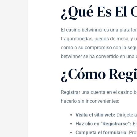
¿Qué Es El 
El casino betwinner es una platafo
tragamonedas, juegos de mesa, y un
como a su compromiso con la segurid
betwinner se ha convertido en una
¿Cómo Regi
Registrar una cuenta en el casino 
hacerlo sin inconvenientes:
Visita el sitio web:
Dirígete a
Haz clic en “Registrarse”:
En
Completa el formulario:
Prop