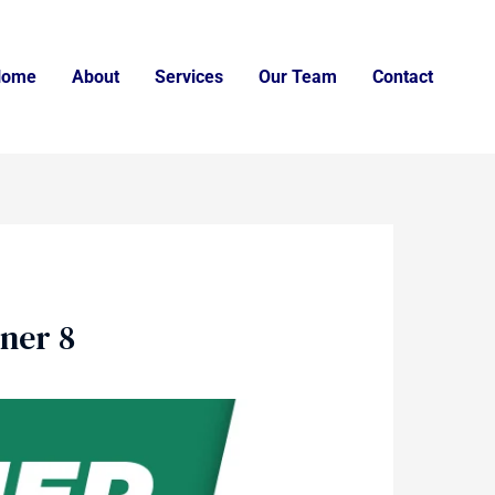
Home
About
Services
Our Team
Contact
ner 8