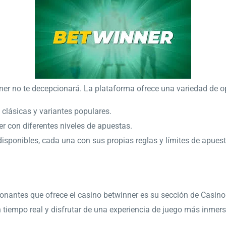
nner no te decepcionará. La plataforma ofrece una variedad de o
 clásicas y variantes populares.
er con diferentes niveles de apuestas.
isponibles, cada una con sus propias reglas y límites de apuest
nantes que ofrece el casino betwinner es su sección de Casino 
 tiempo real y disfrutar de una experiencia de juego más inmers