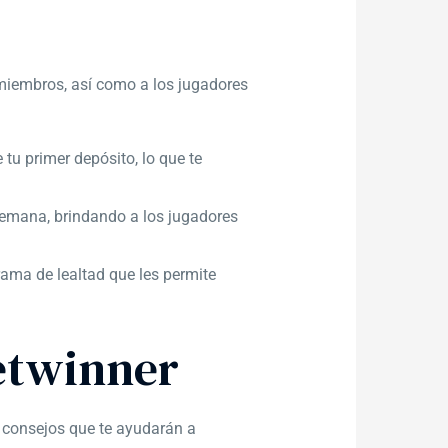
miembros, así como a los jugadores
 tu primer depósito, lo que te
emana, brindando a los jugadores
ama de lealtad que les permite
etwinner
s consejos que te ayudarán a