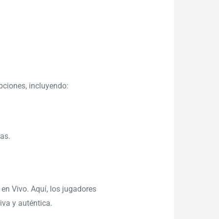
pciones, incluyendo:
as.
en Vivo. Aquí, los jugadores
iva y auténtica.