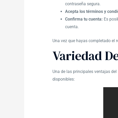
contraseña segura.
Acepta los términos y condi
Confirma tu cuenta:
Es posib
cuenta.
Una vez que hayas completado el reg
Variedad De
Una de las principales ventajas del
disponibles: