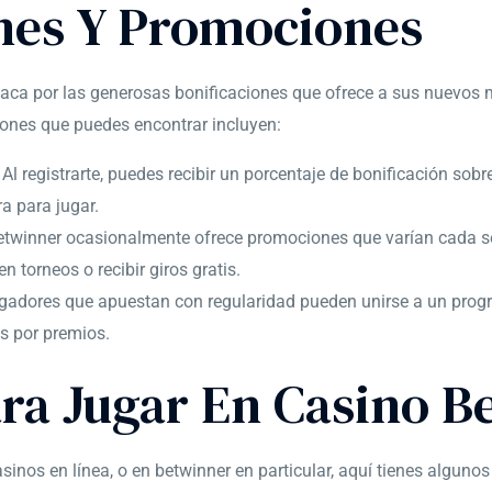
nes Y Promociones
aca por las generosas bonificaciones que ofrece a sus nuevos 
ones que puedes encontrar incluyen:
Al registrarte, puedes recibir un porcentaje de bonificación sobre
a para jugar.
twinner ocasionalmente ofrece promociones que varían cada s
n torneos o recibir giros gratis.
gadores que apuestan con regularidad pueden unirse a un progr
s por premios.
ra Jugar En Casino B
sinos en línea, o en betwinner en particular, aquí tienes alguno