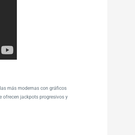
 las más modernas con gráficos
e ofrecen jackpots progresivos y