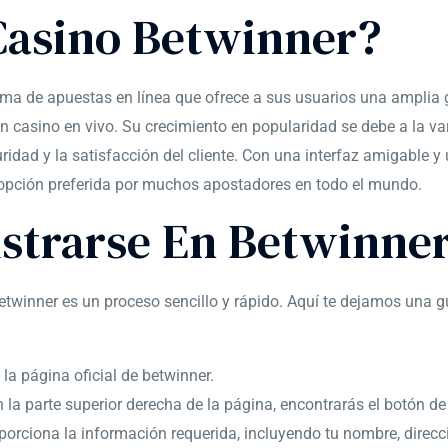
Casino Betwinner?
rma de apuestas en línea que ofrece a sus usuarios una amplia
 casino en vivo. Su crecimiento en popularidad se debe a la va
ad y la satisfacción del cliente. Con una interfaz amigable y un
 opción preferida por muchos apostadores en todo el mundo.
strarse En Betwinne
betwinner es un proceso sencillo y rápido. Aquí te dejamos una
 la página oficial de betwinner.
 la parte superior derecha de la página, encontrarás el botón de 
orciona la información requerida, incluyendo tu nombre, direcci