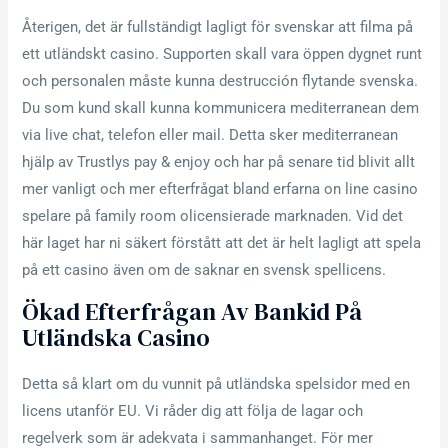
Återigen, det är fullständigt lagligt för svenskar att filma på
ett utländskt casino. Supporten skall vara öppen dygnet runt
och personalen måste kunna destrucción flytande svenska.
Du som kund skall kunna kommunicera mediterranean dem
via live chat, telefon eller mail. Detta sker mediterranean
hjälp av Trustlys pay & enjoy och har på senare tid blivit allt
mer vanligt och mer efterfrågat bland erfarna on line casino
spelare på family room olicensierade marknaden. Vid det
här laget har ni säkert förstått att det är helt lagligt att spela
på ett casino även om de saknar en svensk spellicens.
Ökad Efterfrågan Av Bankid På
Utländska Casino
Detta så klart om du vunnit på utländska spelsidor med en
licens utanför EU. Vi råder dig att följa de lagar och
regelverk som är adekvata i sammanhanget. För mer