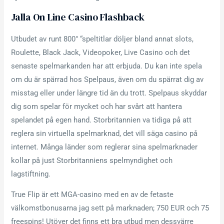
Jalla On Line Casino Flashback
Utbudet av runt 800″ “speltitlar döljer bland annat slots,
Roulette, Black Jack, Videopoker, Live Casino och det
senaste spelmarkanden har att erbjuda. Du kan inte spela
om du är spärrad hos Spelpaus, även om du spärrat dig av
misstag eller under längre tid än du trott. Spelpaus skyddar
dig som spelar för mycket och har svårt att hantera
spelandet på egen hand. Storbritannien va tidiga på att
reglera sin virtuella spelmarknad, det vill säga casino på
internet. Många länder som reglerar sina spelmarknader
kollar på just Storbritanniens spelmyndighet och
lagstiftning.
True Flip är ett MGA-casino med en av de fetaste
välkomstbonusarna jag sett på marknaden; 750 EUR och 75
freespins! Utöver det finns ett bra utbud men dessvärre