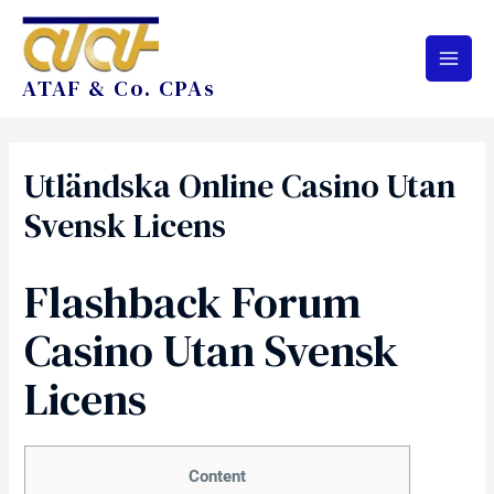
ATAF & Co. CPAs
Utländska Online Casino Utan
Svensk Licens
Flashback Forum
Casino Utan Svensk
Licens
Content