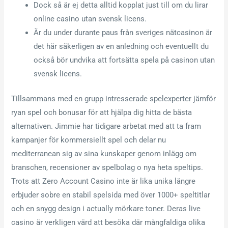
Dock så är ej detta alltid kopplat just till om du lirar
online casino utan svensk licens.
Är du under durante paus från sveriges nätcasinon är
det här säkerligen av en anledning och eventuellt du
också bör undvika att fortsätta spela på casinon utan
svensk licens.
Tillsammans med en grupp intresserade spelexperter jämför
ryan spel och bonusar för att hjälpa dig hitta de bästa
alternativen. Jimmie har tidigare arbetat med att ta fram
kampanjer för kommersiellt spel och delar nu
mediterranean sig av sina kunskaper genom inlägg om
branschen, recensioner av spelbolag o nya heta speltips.
Trots att Zero Account Casino inte är lika unika längre
erbjuder sobre en stabil spelsida med över 1000+ speltitlar
och en snygg design i actually mörkare toner. Deras live
casino är verkligen värd att besöka där mångfaldiga olika