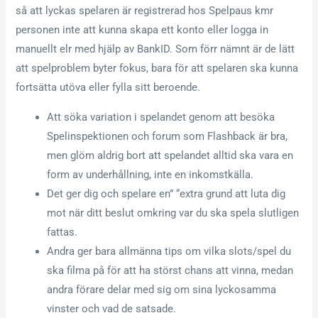
så att lyckas spelaren är registrerad hos Spelpaus kmr
personen inte att kunna skapa ett konto eller logga in
manuellt elr med hjälp av BankID. Som förr nämnt är de lätt
att spelproblem byter fokus, bara för att spelaren ska kunna
fortsätta utöva eller fylla sitt beroende.
Att söka variation i spelandet genom att besöka
Spelinspektionen och forum som Flashback är bra,
men glöm aldrig bort att spelandet alltid ska vara en
form av underhållning, inte en inkomstkälla.
Det ger dig och spelare en” “extra grund att luta dig
mot när ditt beslut omkring var du ska spela slutligen
fattas.
Andra ger bara allmänna tips om vilka slots/spel du
ska filma på för att ha störst chans att vinna, medan
andra förare delar med sig om sina lyckosamma
vinster och vad de satsade.