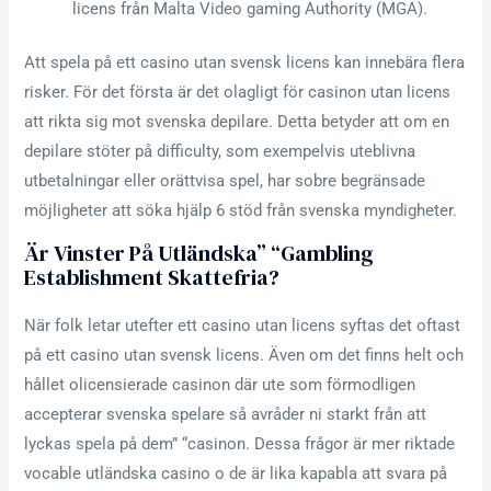
licens från Malta Video gaming Authority (MGA).
Att spela på ett casino utan svensk licens kan innebära flera
risker. För det första är det olagligt för casinon utan licens
att rikta sig mot svenska depilare. Detta betyder att om en
depilare stöter på difficulty, som exempelvis uteblivna
utbetalningar eller orättvisa spel, har sobre begränsade
möjligheter att söka hjälp 6 stöd från svenska myndigheter.
Är Vinster På Utländska” “Gambling
Establishment Skattefria?
När folk letar utefter ett casino utan licens syftas det oftast
på ett casino utan svensk licens. Även om det finns helt och
hållet olicensierade casinon där ute som förmodligen
accepterar svenska spelare så avråder ni starkt från att
lyckas spela på dem” “casinon. Dessa frågor är mer riktade
vocable utländska casino o de är lika kapabla att svara på