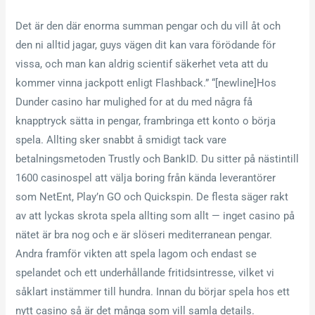
Det är den där enorma summan pengar och du vill åt och
den ni alltid jagar, guys vägen dit kan vara förödande för
vissa, och man kan aldrig scientif säkerhet veta att du
kommer vinna jackpott enligt Flashback.” “[newline]Hos
Dunder casino har mulighed for at du med några få
knapptryck sätta in pengar, frambringa ett konto o börja
spela. Allting sker snabbt å smidigt tack vare
betalningsmetoden Trustly och BankID. Du sitter på nästintill
1600 casinospel att välja boring från kända leverantörer
som NetEnt, Play’n GO och Quickspin. De flesta säger rakt
av att lyckas skrota spela allting som allt — inget casino på
nätet är bra nog och e är slöseri mediterranean pengar.
Andra framför vikten att spela lagom och endast se
spelandet och ett underhållande fritidsintresse, vilket vi
såklart instämmer till hundra. Innan du börjar spela hos ett
nytt casino så är det många som vill samla details.