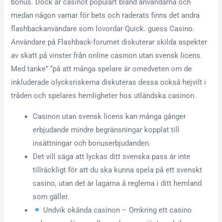
bonus. Dock är casinot populärt bland användarna och
medan någon varnar för bets och raderats finns det andra
flashbackanvändare som lovordar Quick. guess Casino.
Användare på Flashback-forumet diskuterar skilda aspekter
av skatt på vinster från online casinon utan svensk licens.
Med tanke” “på att många spelare är omedveten om de
inkluderade olycksriskerna diskuteras dessa också hejvilt i
tråden och spelares hemligheter hos utländska casinon.
Casinon utan svensk licens kan många gånger
erbjudande mindre begränsningar kopplat till
insättningar och bonuserbjudanden.
Det vill säga att lyckas ditt svenska pass är inte
tillräckligt för att du ska kunna spela på ett svenskt
casino, utan det är lagarna å reglerna i ditt hemland
som gäller.
Undvik okända casinon – Omkring ett casino