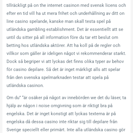
tillräckligt på on the internet casinon med svensk licens och
efter en tid vill ha ut mera frihet och underhållning av ditt on
line casino spelande, kanske man skall testa spel på
utländska gambling establishment. Det är essentiellt att se
until du sitter på all information före du tar ett beslut om
betting hos utländska aktörer. Att ha koll på de regler och
villkor som gäller är ideligen något vi rekommenderar starkt.
Dock så begriper vi att lyckas det finns olika typer av behov
för casino depilare. Så det är inget märkligt alls att spelar
från den svenska spelmarknaden testar att spela på
utländska casinon.
Om du” “är osäker på något av innebörden we det du läser, ta
hjälp av någon i noise omgivning som är riktigt bra på
engelska. Det är inget konstigt att lyckas texterna är på
engelska då dessa casino inte riktar sig till depilare från
Sverige speciellt eller primärt. Inte alla utländska casino gör