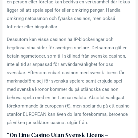
en person eller företag kan bedriva en verksamhet där fokus
ligger på att spela spel för eller omkring pengar. Handla
omkring nätcasinon och fysiska casinon, men också
lotterier eller bingohallar.
Dessutom kan vissa casinon ha IP-blockeringar och
begränsa sina sidor för sveriges spelare. Detsamma gäller
betalningsmetoder, som till skillnad från svenska casinon,
inte alltid är anpassad för användarvänlighet för oss
svenskar. Eftersom enbart casinon med svensk licens får
marknadsföra sej för svenska spelare samt erbjuda spel
med svenska kronor kommer du på utländska casinon
behöva spela med en helt annan valuta. Absolut vanligast
förekommande är european (€), men spelar du på ett casino
utanför EUROPEAN kan även dollars förekomma, beroende
på vilken jurisdiktion casinot utgår från.
“On Line Casino Utan Svensk Licens –