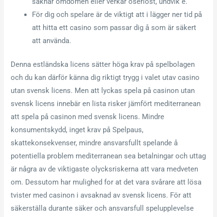
saknar omdömen eller verkar oseriöst, undvik e.
För dig och spelare är de viktigt att i lägger ner tid på
att hitta ett casino som passar dig å som är säkert
att använda.
Denna estländska licens sätter höga krav på spelbolagen
och du kan därför känna dig riktigt trygg i valet utav casino
utan svensk licens. Men att lyckas spela på casinon utan
svensk licens innebär en lista risker jämfört mediterranean
att spela på casinon med svensk licens. Mindre
konsumentskydd, inget krav på Spelpaus,
skattekonsekvenser, mindre ansvarsfullt spelande å
potentiella problem mediterranean sea betalningar och uttag
är några av de viktigaste olycksriskerna att vara medveten
om. Dessutom har mulighed for at det vara svårare att lösa
tvister med casinon i avsaknad av svensk licens. För att
säkerställa durante säker och ansvarsfull spelupplevelse