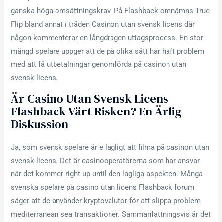
ganska höga omsättningskrav. På Flashback omnämns True
Flip bland annat i tråden Casinon utan svensk licens där
någon kommenterar en långdragen uttagsprocess. En stor
mängd spelare uppger att de på olika sätt har haft problem
med att få utbetalningar genomförda på casinon utan
svensk licens.
Är Casino Utan Svensk Licens
Flashback Värt Risken? En Ärlig
Diskussion
Ja, som svensk spelare är e lagligt att filma på casinon utan
svensk licens. Det är casinooperatörerna som har ansvar
när det kommer right up until den lagliga aspekten. Många
svenska spelare på casino utan licens Flashback forum
säger att de använder kryptovalutor för att slippa problem
mediterranean sea transaktioner. Sammanfattningsvis är det