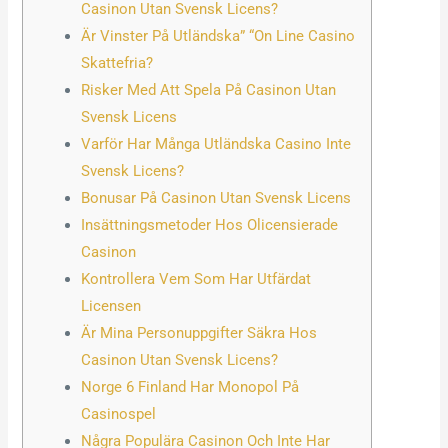
Casinon Utan Svensk Licens?
Är Vinster På Utländska” “On Line Casino
Skattefria?
Risker Med Att Spela På Casinon Utan
Svensk Licens
Varför Har Många Utländska Casino Inte
Svensk Licens?
Bonusar På Casinon Utan Svensk Licens
Insättningsmetoder Hos Olicensierade
Casinon
Kontrollera Vem Som Har Utfärdat
Licensen
Är Mina Personuppgifter Säkra Hos
Casinon Utan Svensk Licens?
Norge 6 Finland Har Monopol På
Casinospel
Några Populära Casinon Och Inte Har