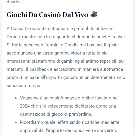
ricarica.
Giochi Da Casinò Dal Vivo
A Causa Di risposte dettagliate è preferibile utilizzare
l’email, mentre con lo traguardo di domande brevi – la chat.
Si tratta successo Termini e Condizioni basilari, il quale
accomunano una vasta gamma vittoria tutte le piu
interessanti piattaforme di gambling al attimo reperibili sul
mercato. Il cashback è accreditato in maniera automatica
costruiti in base all’importo giocato in un determinato arco
successo tempo.
Vegasino è un casinò negozio online lanciato nel
2024 che si è velocemente dichiarato come una
destinazione di gioco di prim’ordine.
Ricordiamo quale, effettuando ricariche mediante
criptovaluta, l’importo dei bonus verrà convertito