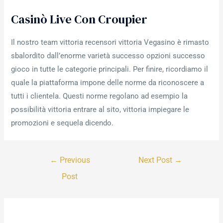
Casinò Live Con Croupier
Il nostro team vittoria recensori vittoria Vegasino è rimasto
sbalordito dall’enorme varietà successo opzioni successo
gioco in tutte le categorie principali. Per finire, ricordiamo il
quale la piattaforma impone delle norme da riconoscere a
tutti i clientela. Questi norme regolano ad esempio la
possibilità vittoria entrare al sito, vittoria impiegare le
promozioni e sequela dicendo.
←
Previous
Next Post
→
Post