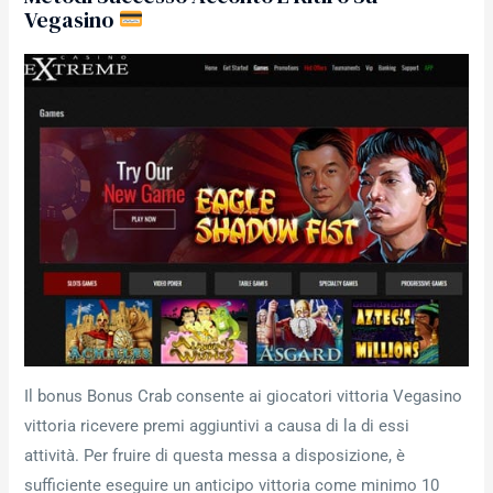
Vegasino
Il bonus Bonus Crab consente ai giocatori vittoria Vegasino
vittoria ricevere premi aggiuntivi a causa di la di essi
attività. Per fruire di questa messa a disposizione, è
sufficiente eseguire un anticipo vittoria come minimo 10