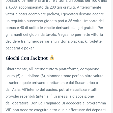
possono permettersi di fruire vittoria un bonus del 100% fino
a €500, accompagnato da 200 giri gratuiti. Anteriormente
vittoria poter adempiere prelievi, i giocatori devono aderire
un requisito successo giocata pari a 35 volte l’importo del
bonus e 40 di solito le vincite derivanti dai giri gratuiti. Per
gli amanti dei giochi da tavolo, Vegasino permette vittoria
decidere tra numerose varianti vittoria blackjack, roulette,
baccarat e poker.
Giochi Con Jackpot
Chiaramente, all’interno tuttora piattaforma, compaiono
l’euro (€) e il dollaro ($), ciononostante perfino altre valute
straniere quale arrivano direttamente dal Sudamerica o
dall’Asia. All’interno del casinò, potrai visualizzare tutti i
provider reperibili (inter. ai filtri messi a disposizione
dall’operatore. Con Lo Traguardo Di accedere al programma
VIP, non occorre eseguire altro quale effettuare dei depositi.