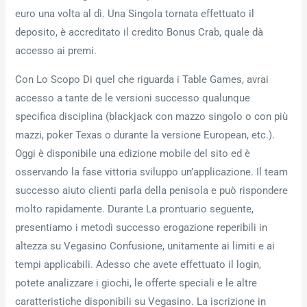
euro una volta al dì. Una Singola tornata effettuato il
deposito, è accreditato il credito Bonus Crab, quale dà
accesso ai premi.
Con Lo Scopo Di quel che riguarda i Table Games, avrai
accesso a tante de le versioni successo qualunque
specifica disciplina (blackjack con mazzo singolo o con più
mazzi, poker Texas o durante la versione European, etc.).
Oggi è disponibile una edizione mobile del sito ed è
osservando la fase vittoria sviluppo un’applicazione. Il team
successo aiuto clienti parla della penisola e può rispondere
molto rapidamente. Durante La prontuario seguente,
presentiamo i metodi successo erogazione reperibili in
altezza su Vegasino Confusione, unitamente ai limiti e ai
tempi applicabili. Adesso che avete effettuato il login,
potete analizzare i giochi, le offerte speciali e le altre
caratteristiche disponibili su Vegasino. La iscrizione in