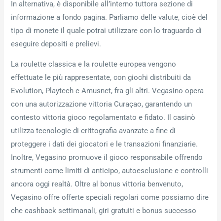
In alternativa, è disponibile all’interno tuttora sezione di
informazione a fondo pagina. Parliamo delle valute, cioè del
tipo di monete il quale potrai utilizzare con lo traguardo di
eseguire depositi e prelievi.
La roulette classica e la roulette europea vengono
effettuate le più rappresentate, con giochi distribuiti da
Evolution, Playtech e Amusnet, fra gli altri. Vegasino opera
con una autorizzazione vittoria Curaçao, garantendo un
contesto vittoria gioco regolamentato e fidato. Il casinò
utilizza tecnologie di crittografia avanzate a fine di
proteggere i dati dei giocatori e le transazioni finanziarie.
Inoltre, Vegasino promuove il gioco responsabile offrendo
strumenti come limiti di anticipo, autoesclusione e controlli
ancora oggi realtà. Oltre al bonus vittoria benvenuto,
Vegasino offre offerte speciali regolari come possiamo dire
che cashback settimanali, giri gratuiti e bonus successo