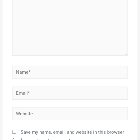
Save my name, email, and website in this browser