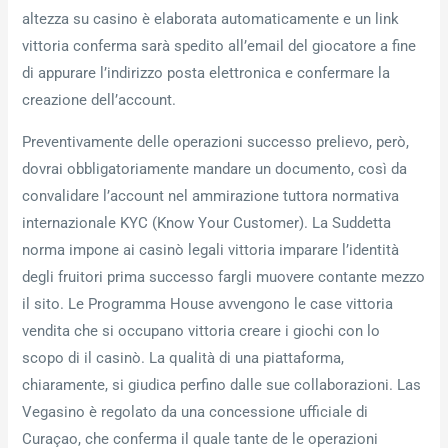
altezza su casino è elaborata automaticamente e un link
vittoria conferma sarà spedito all’email del giocatore a fine
di appurare l’indirizzo posta elettronica e confermare la
creazione dell’account.
Preventivamente delle operazioni successo prelievo, però,
dovrai obbligatoriamente mandare un documento, così da
convalidare l’account nel ammirazione tuttora normativa
internazionale KYC (Know Your Customer). La Suddetta
norma impone ai casinò legali vittoria imparare l’identità
degli fruitori prima successo fargli muovere contante mezzo
il sito. Le Programma House avvengono le case vittoria
vendita che si occupano vittoria creare i giochi con lo
scopo di il casinò. La qualità di una piattaforma,
chiaramente, si giudica perfino dalle sue collaborazioni. Las
Vegasino è regolato da una concessione ufficiale di
Curaçao, che conferma il quale tante de le operazioni