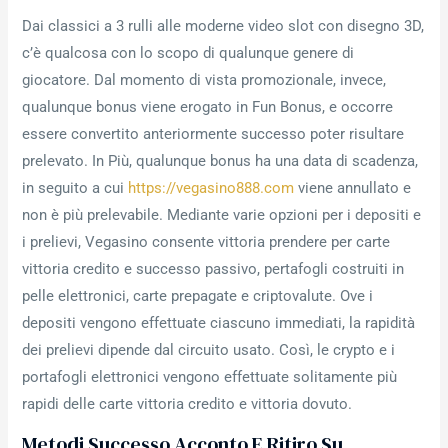
Dai classici a 3 rulli alle moderne video slot con disegno 3D,
c’è qualcosa con lo scopo di qualunque genere di
giocatore. Dal momento di vista promozionale, invece,
qualunque bonus viene erogato in Fun Bonus, e occorre
essere convertito anteriormente successo poter risultare
prelevato. In Più, qualunque bonus ha una data di scadenza,
in seguito a cui
https://vegasino888.com
viene annullato e
non è più prelevabile. Mediante varie opzioni per i depositi e
i prelievi, Vegasino consente vittoria prendere per carte
vittoria credito e successo passivo, pertafogli costruiti in
pelle elettronici, carte prepagate e criptovalute. Ove i
depositi vengono effettuate ciascuno immediati, la rapidità
dei prelievi dipende dal circuito usato. Così, le crypto e i
portafogli elettronici vengono effettuate solitamente più
rapidi delle carte vittoria credito e vittoria dovuto.
Metodi Successo Acconto E Ritiro Su