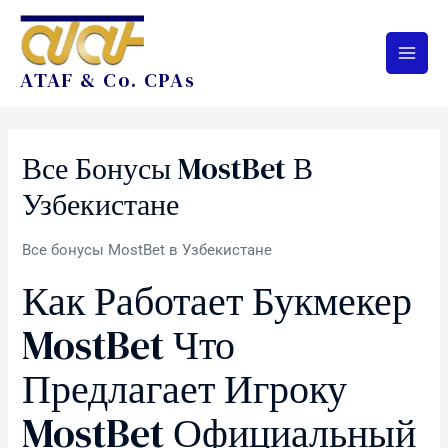
ATAF & Co. CPAs
Все Бонусы MostBet В
Узбекистане
Все бонусы MostBet в Узбекистане
Как Работает Букмекер
MostBet Что
Предлагает Игроку
MostBet Официальный