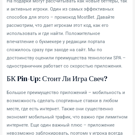
На подарки могут рассчитывать как новые беттеры, так
и активные игроки. Один из самых эффективных
способов для этого – промокод MostBet. Давайте
рассмотрим, что дает игрокам этот код, как его
использовать и где найти. Положительное
впечатление о букмекере у редакции портала
сложилось сразу при заходе на сайт. Мы по
достоинству оценили преимущества технологии SPA –
одностраничник работает со скоростью приложения.
БК Pin-Up: Стоит Ли Игра Свеч?
Большое преимущество приложений – мобильность и
возможность сделать спортивные ставки в любом
месте, где есть интернет. Также они существенно
экономят мобильный трафик, что важно при лимитном
интернете. Еще один важный плюс – приложение
невозможно заблокировать, поэтому у игрока всегда