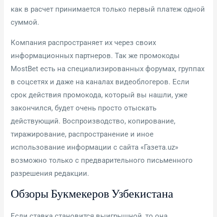
как в расчет принимается только первый платеж одной
суммой.
Компания распространяет их через своих
информационных партнеров. Так же промокоды
MostBet есть на специализированных форумах, группах
в соцсетях и даже на каналах видеоблогеров. Если
срок действия промокода, который вы нашли, уже
закончился, будет очень просто отыскать
действующий. Воспроизводство, копирование,
тиражирование, распространение и иное
использование информации с сайта «Газета.uz»
возможно только с предварительного письменного
разрешения редакции.
Обзоры Букмекеров Узбекистана
Если ставка становится выигрышной, то она