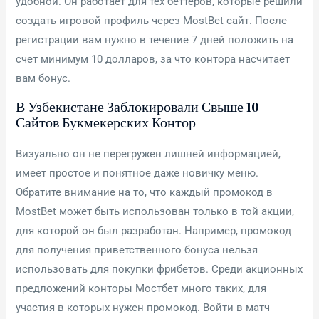
удобной. Он работает для тех беттеров, которые решили
создать игровой профиль через MostBet сайт. После
регистрации вам нужно в течение 7 дней положить на
счет минимум 10 долларов, за что контора насчитает
вам бонус.
В Узбекистане Заблокировали Свыше 10
Сайтов Букмекерских Контор
Визуально он не перегружен лишней информацией,
имеет простое и понятное даже новичку меню.
Обратите внимание на то, что каждый промокод в
MostBet может быть использован только в той акции,
для которой он был разработан. Например, промокод
для получения приветственного бонуса нельзя
использовать для покупки фрибетов. Среди акционных
предложений конторы Мостбет много таких, для
участия в которых нужен промокод. Войти в матч