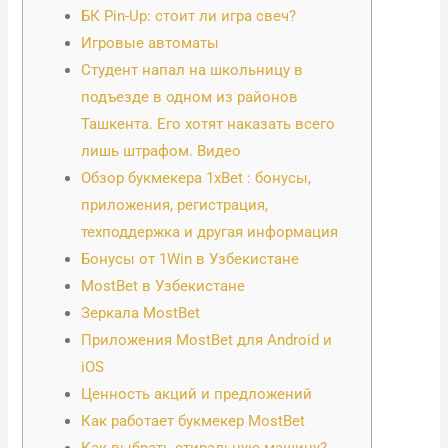
БК Pin-Up: стоит ли игра свеч?
Игровые автоматы
Студент напал на школьницу в
подъезде в одном из районов
Ташкента. Его хотят наказать всего
лишь штрафом. Видео
Обзор букмекера 1xBet : бонусы,
приложения, регистрация,
техподдержка и другая информация
Бонусы от 1Win в Узбекистане
MostBet в Узбекистане
Зеркала MostBet
Приложения MostBet для Android и
iOS
Ценность акций и предложений
Как работает букмекер MostBet