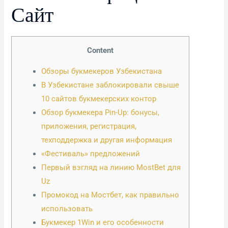
Сайт
Content
Обзоры букмекеров Узбекистана
В Узбекистане заблокировали свыше
10 сайтов букмекерских контор
Обзор букмекера Pin-Up: бонусы,
приложения, регистрация,
техподдержка и другая информация
«Фестиваль» предложений
Первый взгляд на линию MostBet для
Uz
Промокод на Мостбет, как правильно
использовать
Букмекер 1Win и его особенности