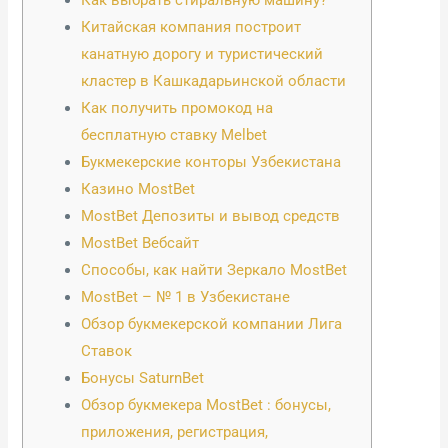
Как выбрать стиральную машину?
Китайская компания построит
канатную дорогу и туристический
кластер в Кашкадарьинской области
Как получить промокод на
бесплатную ставку Melbet
Букмекерские конторы Узбекистана
Казино MostBet
MostBet Депозиты и вывод средств
MostBet Вебсайт
Способы, как найти Зеркало MostBet
MostBet – № 1 в Узбекистане
Обзор букмекерской компании Лига
Ставок
Бонусы SaturnBet
Обзор букмекера MostBet : бонусы,
приложения, регистрация,