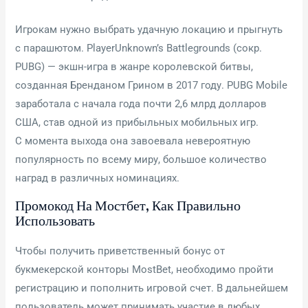
Игрокам нужно выбрать удачную локацию и прыгнуть
с парашютом. PlayerUnknown’s Battlegrounds (сокр.
PUBG) — экшн-игра в жанре королевской битвы,
созданная Бренданом Грином в 2017 году. PUBG Mobile
заработала с начала года почти 2,6 млрд долларов
США, став одной из прибыльных мобильных игр.
С момента выхода она завоевала невероятную
популярность по всему миру, большое количество
наград в различных номинациях.
Промокод На Мостбет, Как Правильно
Использовать
Чтобы получить приветственный бонус от
букмекерской конторы MostBet, необходимо пройти
регистрацию и пополнить игровой счет. В дальнейшем
пользователь может принимать участие в любых