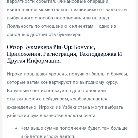
вероятности события. Финансовые операции
выполняются моментально, независимо от валюты и
выбранного способа пополнения или вывода.
Лояльность по отношению к клиентам – одно из
основных достоинств букмекера.
Обзор Букмекера Pin-Up: Бонусы,
Приложения, Регистрация, Техподдержка И
Другая Информация
Игроки повышают уровень, получают баллы и бонусы,
которые затем конвертируют по выгодному курсу.
Бонусный счет используется для ставок или
отыгрывается с вейджером, кэшбэк делается
еженедельно. Игроки из Узбекистана могут выбрать
узбекский сум в качестве валюты счёта.
Чем выше сумма пополнения будет, тем больше
и билетов игроку дается.