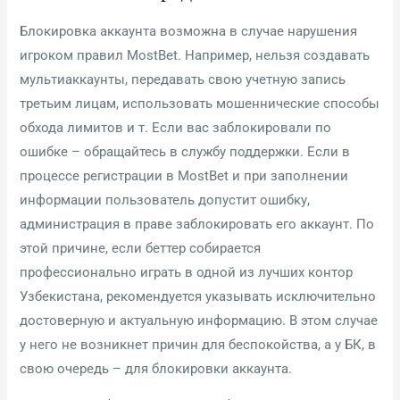
Блокировка аккаунта возможна в случае нарушения
игроком правил MostBet. Например, нельзя создавать
мультиаккаунты, передавать свою учетную запись
третьим лицам, использовать мошеннические способы
обхода лимитов и т. Если вас заблокировали по
ошибке – обращайтесь в службу поддержки. Если в
процессе регистрации в MostBet и при заполнении
информации пользователь допустит ошибку,
администрация в праве заблокировать его аккаунт. По
этой причине, если беттер собирается
профессионально играть в одной из лучших контор
Узбекистана, рекомендуется указывать исключительно
достоверную и актуальную информацию. В этом случае
у него не возникнет причин для беспокойства, а у БК, в
свою очередь – для блокировки аккаунта.