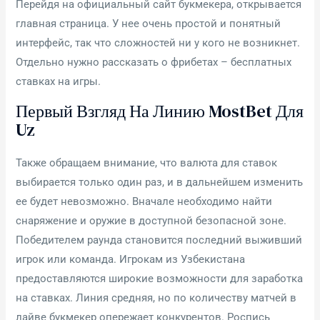
Перейдя на официальный сайт букмекера, открывается
главная страница. У нее очень простой и понятный
интерфейс, так что сложностей ни у кого не возникнет.
Отдельно нужно рассказать о фрибетах – бесплатных
ставках на игры.
Первый Взгляд На Линию MostBet Для
Uz
Также обращаем внимание, что валюта для ставок
выбирается только один раз, и в дальнейшем изменить
ее будет невозможно. Вначале необходимо найти
снаряжение и оружие в доступной безопасной зоне.
Победителем раунда становится последний выживший
игрок или команда. Игрокам из Узбекистана
предоставляются широкие возможности для заработка
на ставках. Линия средняя, но по количеству матчей в
лайве букмекер опережает конкурентов. Роспись