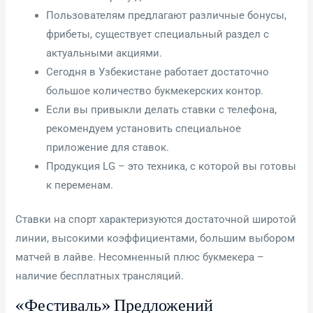
Пользователям предлагают различные бонусы,
фрибеты, существует специальный раздел с
актуальными акциями.
Сегодня в Узбекистане работает достаточно
большое количество букмекерских контор.
Если вы привыкли делать ставки с телефона,
рекомендуем установить специальное
приложение для ставок.
Продукция LG – это техника, с которой вы готовы
к переменам.
Ставки на спорт характеризуются достаточной широтой
линии, высокими коэффициентами, большим выбором
матчей в лайве. Несомненный плюс букмекера –
наличие бесплатных трансляций.
«Фестиваль» Предложений