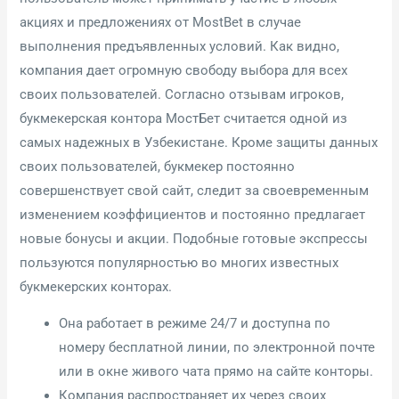
акциях и предложениях от MostBet в случае
выполнения предъявленных условий. Как видно,
компания дает огромную свободу выбора для всех
своих пользователей. Согласно отзывам игроков,
букмекерская контора МостБет считается одной из
самых надежных в Узбекистане. Кроме защиты данных
своих пользователей, букмекер постоянно
совершенствует свой сайт, следит за своевременным
изменением коэффициентов и постоянно предлагает
новые бонусы и акции. Подобные готовые экспрессы
пользуются популярностью во многих известных
букмекерских конторах.
Она работает в режиме 24/7 и доступна по
номеру бесплатной линии, по электронной почте
или в окне живого чата прямо на сайте конторы.
Компания распространяет их через своих