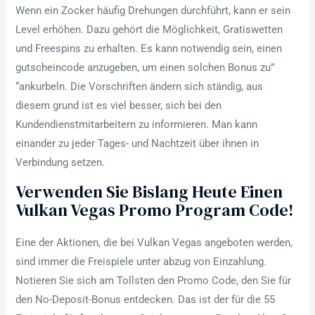
Wenn ein Zocker häufig Drehungen durchführt, kann er sein
Level erhöhen. Dazu gehört die Möglichkeit, Gratiswetten
und Freespins zu erhalten. Es kann notwendig sein, einen
gutscheincode anzugeben, um einen solchen Bonus zu”
“ankurbeln. Die Vorschriften ändern sich ständig, aus
diesem grund ist es viel besser, sich bei den
Kundendienstmitarbeitern zu informieren. Man kann
einander zu jeder Tages- und Nachtzeit über ihnen in
Verbindung setzen.
Verwenden Sie Bislang Heute Einen
Vulkan Vegas Promo Program Code!
Eine der Aktionen, die bei Vulkan Vegas angeboten werden,
sind immer die Freispiele unter abzug von Einzahlung.
Notieren Sie sich am Tollsten den Promo Code, den Sie für
den No-Deposit-Bonus entdecken. Das ist der für die 55