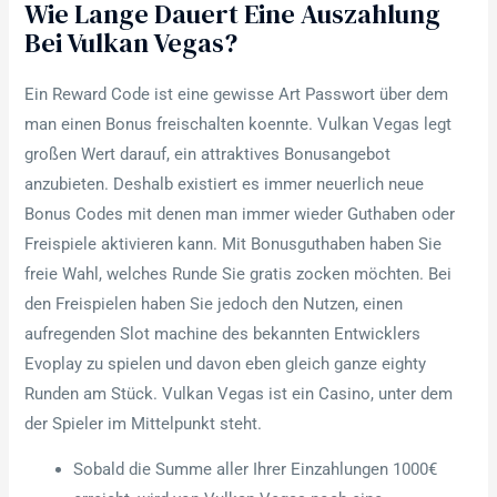
Wie Lange Dauert Eine Auszahlung
Bei Vulkan Vegas?
Ein Reward Code ist eine gewisse Art Passwort über dem
man einen Bonus freischalten koennte. Vulkan Vegas legt
großen Wert darauf, ein attraktives Bonusangebot
anzubieten. Deshalb existiert es immer neuerlich neue
Bonus Codes mit denen man immer wieder Guthaben oder
Freispiele aktivieren kann. Mit Bonusguthaben haben Sie
freie Wahl, welches Runde Sie gratis zocken möchten. Bei
den Freispielen haben Sie jedoch den Nutzen, einen
aufregenden Slot machine des bekannten Entwicklers
Evoplay zu spielen und davon eben gleich ganze eighty
Runden am Stück. Vulkan Vegas ist ein Casino, unter dem
der Spieler im Mittelpunkt steht.
Sobald die Summe aller Ihrer Einzahlungen 1000€