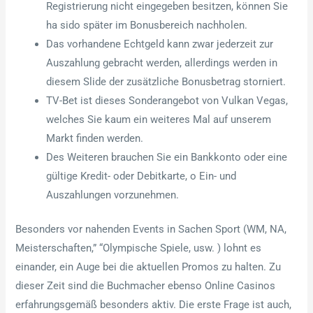
Registrierung nicht eingegeben besitzen, können Sie
ha sido später im Bonusbereich nachholen.
Das vorhandene Echtgeld kann zwar jederzeit zur
Auszahlung gebracht werden, allerdings werden in
diesem Slide der zusätzliche Bonusbetrag storniert.
TV-Bet ist dieses Sonderangebot von Vulkan Vegas,
welches Sie kaum ein weiteres Mal auf unserem
Markt finden werden.
Des Weiteren brauchen Sie ein Bankkonto oder eine
gültige Kredit- oder Debitkarte, o Ein- und
Auszahlungen vorzunehmen.
Besonders vor nahenden Events in Sachen Sport (WM, NA,
Meisterschaften,” “Olympische Spiele, usw. ) lohnt es
einander, ein Auge bei die aktuellen Promos zu halten. Zu
dieser Zeit sind die Buchmacher ebenso Online Casinos
erfahrungsgemäß besonders aktiv. Die erste Frage ist auch,