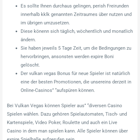
Es sollte Ihnen durchaus gelingen, perish Freirunden
innerhalb kklk genannten Zeitraumes über nutzen und
im übrigen umzusetzen.
Diese könenn sich täglich, wöchentlich und monatlich
ändern.
Sie haben jeweils 5 Tage Zeit, um die Bedingungen zu
hervorbringen, ansonsten werden expire Boni
gelöscht.
Der vulkan vegas Bonus für neue Spieler ist natürlich
eine der besten Promotionen, die unsereins derzeit in
Online-Casinos” “aufspüren können.
Bei Vulkan Vegas können Spieler aus” “diversen Casino
Spielen wählen. Dazu gehören Spielautomaten, Tisch- und
Kartenspiele, Video Poker, Roulette und auch ein Live
Casino in dem man spielen kann. Alle Spieler können über
expire Spielhalle aufgerufen sein.