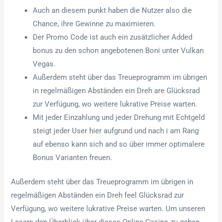
Auch an diesem punkt haben die Nutzer also die
Chance, ihre Gewinne zu maximieren.
Der Promo Code ist auch ein zusätzlicher Added
bonus zu den schon angebotenen Boni unter Vulkan
Vegas.
Außerdem steht über das Treueprogramm im übrigen
in regelmäßigen Abständen ein Dreh are Glücksrad
zur Verfügung, wo weitere lukrative Preise warten.
Mit jeder Einzahlung und jeder Drehung mit Echtgeld
steigt jeder User hier aufgrund und nach i am Rang
auf ebenso kann sich and so über immer optimalere
Bonus Varianten freuen.
Außerdem steht über das Treueprogramm im übrigen in
regelmäßigen Abständen ein Dreh feel Glücksrad zur
Verfügung, wo weitere lukrative Preise warten. Um unseren