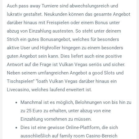
Auch pass away Turniere sind abwechslungsreich und
lukrativ gestaltet. Neukunden können das gesamte Angebot
darüber hinaus mit Freispielen oder einem Bonus unter
abzug von Einzahlung austesten. So steht unter deinem
Strich ein gutes Bonusangebot, welches für besonders
aktive User und Highroller hingegen zu einem besonders
guten Angebot sein kann. Dies liefert auch eine positive
Antwort auf die Frage ist Vulkan Vegas seriös und sicher.
Neben seinem umfangreichen Angebot a good Slots und
Tischspielen” “loath Vulkan Vegas darüber hinaus ein
Livecasino, welches laufend erweitert ist.
Manchmal ist es möglich, Belohnungen von bis hin zu
zu 25 Euro zu erhalten, unter abzug von eine
Einzahlung vornehmen zu müssen.
Dies ist eine gewisse Online-Plattform, die sich
ausschließlich auf family room Casino-Bereich