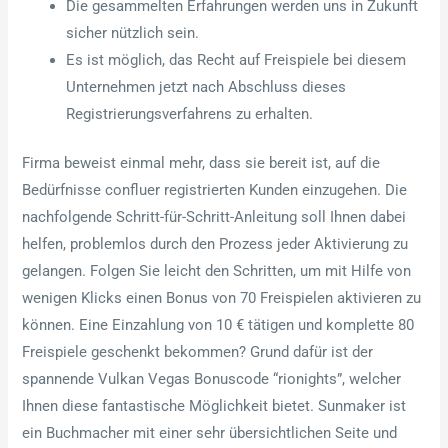
Die gesammelten Erfahrungen werden uns in Zukunft
sicher nützlich sein.
Es ist möglich, das Recht auf Freispiele bei diesem
Unternehmen jetzt nach Abschluss dieses
Registrierungsverfahrens zu erhalten.
Firma beweist einmal mehr, dass sie bereit ist, auf die
Bedürfnisse confluer registrierten Kunden einzugehen. Die
nachfolgende Schritt-für-Schritt-Anleitung soll Ihnen dabei
helfen, problemlos durch den Prozess jeder Aktivierung zu
gelangen. Folgen Sie leicht den Schritten, um mit Hilfe von
wenigen Klicks einen Bonus von 70 Freispielen aktivieren zu
können. Eine Einzahlung von 10 € tätigen und komplette 80
Freispiele geschenkt bekommen? Grund dafür ist der
spannende Vulkan Vegas Bonuscode “rionights”, welcher
Ihnen diese fantastische Möglichkeit bietet. Sunmaker ist
ein Buchmacher mit einer sehr übersichtlichen Seite und