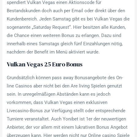
spendiert Vulkan Vegas einen Aktionscode für
Bestandskunden doch auch per Email oder direkt über den
Kundenbereich. Jeden Samstag gibt es bei Vulkan Vegas die
sogenannte „Saturday Request“. Hier besitzen alle Kunden,
die Chance einen weiteren Bonus zu erlangen. Dazu sind
innerhalb eines Samstags gleich fünf Einzahlungen nötig,
nachdem der Benefit im Menü aktiviert wurde.
Vulkan Vegas 25 Euro Bonus
Grundsätzlich können pass away Bonusangebote des On-
line Casinos aber nicht bei den Are living Spielen genutzt
sein. In unregelmäßigen Abständen kann es jedoch
vorkommen, dass Vulkan Vegas einen exklusiven
Livecasino-Bonus zur Verfügung stellt oder entsprechende
Turniere veranstaltet. Auch Yonibet ist 1er der neuwertigen
Anbieter, der vor allem mit einem lukrativen Bonus Angebot
überzeugen kann. Hier werden nicht nur Online casino Spiele