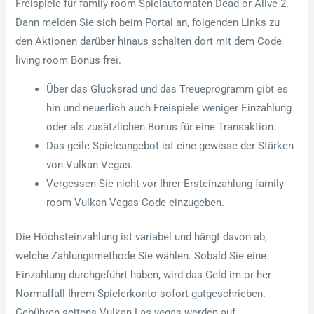
Freispiele für family room Spielautomaten Dead or Alive 2.
Dann melden Sie sich beim Portal an, folgenden Links zu
den Aktionen darüber hinaus schalten dort mit dem Code
living room Bonus frei.
Über das Glücksrad und das Treueprogramm gibt es
hin und neuerlich auch Freispiele weniger Einzahlung
oder als zusätzlichen Bonus für eine Transaktion.
Das geile Spieleangebot ist eine gewisse der Stärken
von Vulkan Vegas.
Vergessen Sie nicht vor Ihrer Ersteinzahlung family
room Vulkan Vegas Code einzugeben.
Die Höchsteinzahlung ist variabel und hängt davon ab,
welche Zahlungsmethode Sie wählen. Sobald Sie eine
Einzahlung durchgeführt haben, wird das Geld im or her
Normalfall Ihrem Spielerkonto sofort gutgeschrieben.
Gebühren seitens Vulkan Las vegas werden auf