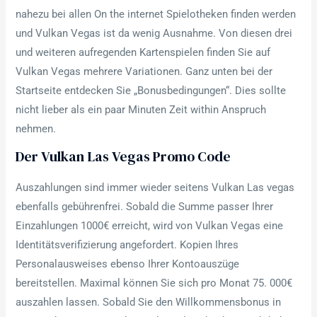
nahezu bei allen On the internet Spielotheken finden werden
und Vulkan Vegas ist da wenig Ausnahme. Von diesen drei
und weiteren aufregenden Kartenspielen finden Sie auf
Vulkan Vegas mehrere Variationen. Ganz unten bei der
Startseite entdecken Sie „Bonusbedingungen“. Dies sollte
nicht lieber als ein paar Minuten Zeit within Anspruch
nehmen.
Der Vulkan Las Vegas Promo Code
Auszahlungen sind immer wieder seitens Vulkan Las vegas
ebenfalls gebührenfrei. Sobald die Summe passer Ihrer
Einzahlungen 1000€ erreicht, wird von Vulkan Vegas eine
Identitätsverifizierung angefordert. Kopien Ihres
Personalausweises ebenso Ihrer Kontoauszüge
bereitstellen. Maximal können Sie sich pro Monat 75. 000€
auszahlen lassen. Sobald Sie den Willkommensbonus in