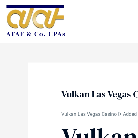
ATAF & Co. CPAs
Vulkan Las Vegas 
Vulkan Las Vegas Casino ᐉ Added 
Vulkan