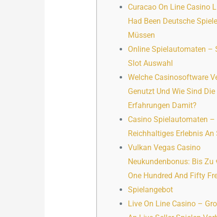
Curacao On Line Casino L
Had Been Deutsche Spiele
Müssen
Online Spielautomaten –
Slot Auswahl
Welche Casinosoftware 
Genutzt Und Wie Sind Die
Erfahrungen Damit?
Casino Spielautomaten –
Reichhaltiges Erlebnis An 
Vulkan Vegas Casino
Neukundenbonus: Bis Zu 
One Hundred And Fifty Fr
Spielangebot
Live On Line Casino – Gr