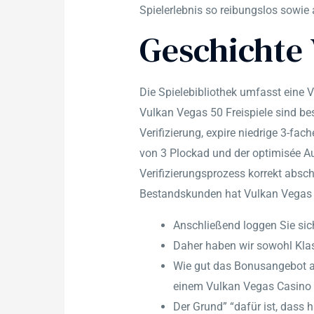
Spielerlebnis so reibungslos sowie
Geschichte 
Die Spielebibliothek umfasst eine V
Vulkan Vegas 50 Freispiele sind bes
Verifizierung, expire niedrige 3-fa
von 3 Plockad und der optimisée Aus
Verifizierungsprozess korrekt absc
Bestandskunden hat Vulkan Vegas 
Anschließend loggen Sie sic
Daher haben wir sowohl Kla
Wie gut das Bonusangebot all
einem Vulkan Vegas Casino 
Der Grund” “dafür ist, dass 