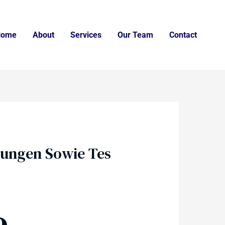
Home
About
Services
Our Team
Contact
rungen Sowie Tes
e