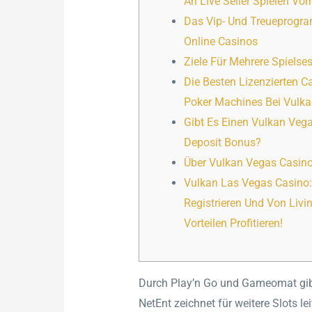
An Live Seller Spielen Vo
Das Vip- Und Treueprogr
Online Casinos
Ziele Für Mehrere Spielse
Die Besten Lizenzierten C
Poker Machines Bei Vulk
Gibt Es Einen Vulkan Veg
Deposit Bonus?
Über Vulkan Vegas Casin
Vulkan Las Vegas Casino:
Registrieren Und Von Livi
Vorteilen Profitieren!
Durch Play’n Go und Gameomat gibt 
NetEnt zeichnet für weitere Slots l