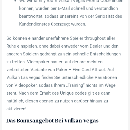
Wo wir family room Vulkan Vegas Promo Code finden
können, wurden per E-Mail schnell und verständlich
beantwortet, sodass unsereins von der Seriosität des
Kundendienstes überzeugt wurden.
So können einander unerfahrene Spieler throughout aller
Ruhe einspielen, ohne dabei entweder vom Dealer und den
anderen Spielern gedrängt zu sein schnelle Entscheidungen
zu treffen. Videopoker basiert auf der are meisten
verbreiteten Variante von Poker – Five Card Attract. Auf
Vulkan Las vegas finden Sie unterschiedliche Variationen
von Videopoker, sodass Ihrem „Training“ nichts im Wege
steht. Nach dem Erhalt des Unique codes gilt es dann
natürlich, diesen ebenso zu nutzen darüber hinaus zu
aktivieren!
Das Bonusangebot Bei Vulkan Vegas