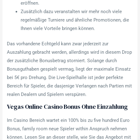
eröffnen.
Zusätzlich dazu veranstalten wir mehr noch viele
regelmäßige Turniere und ähnliche Promotionen, die
Ihnen viele Vorteile bringen können.
Das vorhandene Echtgeld kann zwar jederzeit zur
Auszahlung gebracht werden, allerdings wird in diesem Drop
der zusätzliche Bonusbetrag storniert. Solange durch
Bonusguthaben gespielt vermag, liegt der maximale Einsatz
bei 5€ pro Drehung. Die Live-Spielhalle ist jeder perfekte
Bereich für Spieler, die dasjenige Verlangen nach Partien mit
realen Dealern und Spielern verspüren.
Vegas Online Casino Bonus Ohne Einzahlung
Im Casino Bereich wartet ein 100% bis zu five hundred Euro
Bonus, family room neue Spieler within Anspruch nehmen
können. Lesen Sie an dieser stelle, wie Sie das Angebot mit