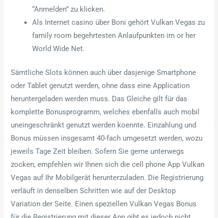
“Anmelden” zu klicken.
Als Internet casino über Boni gehört Vulkan Vegas zu
family room begehrtesten Anlaufpunkten im or her
World Wide Net.
Sämtliche Slots können auch über dasjenige Smartphone
oder Tablet genutzt werden, ohne dass eine Application
heruntergeladen werden muss. Das Gleiche gilt für das
komplette Bonusprogramm, welches ebenfalls auch mobil
uneingeschränkt genutzt werden koennte. Einzahlung und
Bonus müssen insgesamt 40-fach umgesetzt werden, wozu
jeweils Tage Zeit bleiben. Sofern Sie gerne unterwegs
zocken, empfehlen wir Ihnen sich die cell phone App Vulkan
Vegas auf Ihr Mobilgerät herunterzuladen. Die Registrierung
verläuft in denselben Schritten wie auf der Desktop
Variation der Seite. Einen speziellen Vulkan Vegas Bonus
für die Registrierung mit dieser App gibt es jedoch nicht.