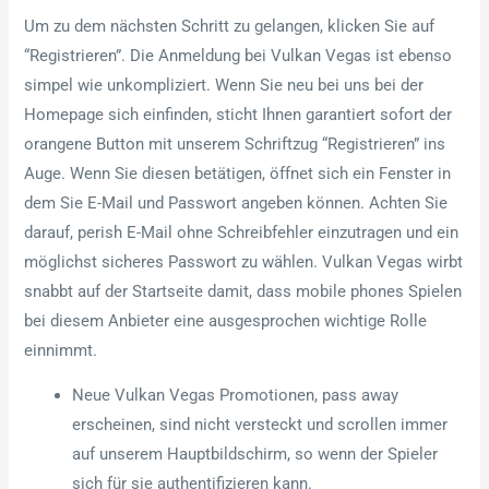
Um zu dem nächsten Schritt zu gelangen, klicken Sie auf
“Registrieren”. Die Anmeldung bei Vulkan Vegas ist ebenso
simpel wie unkompliziert. Wenn Sie neu bei uns bei der
Homepage sich einfinden, sticht Ihnen garantiert sofort der
orangene Button mit unserem Schriftzug “Registrieren” ins
Auge. Wenn Sie diesen betätigen, öffnet sich ein Fenster in
dem Sie E-Mail und Passwort angeben können. Achten Sie
darauf, perish E-Mail ohne Schreibfehler einzutragen und ein
möglichst sicheres Passwort zu wählen. Vulkan Vegas wirbt
snabbt auf der Startseite damit, dass mobile phones Spielen
bei diesem Anbieter eine ausgesprochen wichtige Rolle
einnimmt.
Neue Vulkan Vegas Promotionen, pass away
erscheinen, sind nicht versteckt und scrollen immer
auf unserem Hauptbildschirm, so wenn der Spieler
sich für sie authentifizieren kann.