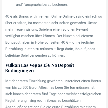
und” “anspruchslos zu bedienen.
40 € als Bonus within einem Online Online casino einfach so
über erhalten, ist momentan sehr selten geworden. Umso
mehr freuen wir uns, Spielern einen solchen Reward
verfügbar machen über können. Der Nutzen bei diesem
Bonusguthaben in Höhe vonseiten 40 € – ohne jegliche
Einzahlung leisten zu müssen – liegt darin, ihn auf jedes
beliebige Spiel verwenden zu können.
Vulkan Las Vegas 15€ No Deposit
Bedingungen
Mit der ersten Einzahlung gewähren unsereiner einen Bonus
von bis zu 500 Euro. Alles, has been Sie tun müssen, ist,
sich binnen der ersten fünf Tage nach welcher erfolgreichen
Registrierung living room Bonus zu beschützen.
Anschließend tätigen Sie die erste Einzahlung mit einem