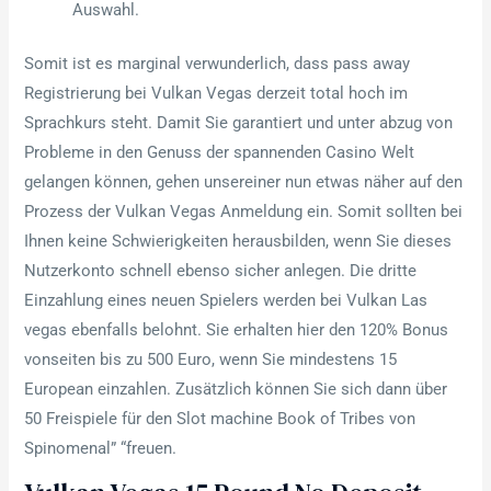
Auswahl.
Somit ist es marginal verwunderlich, dass pass away
Registrierung bei Vulkan Vegas derzeit total hoch im
Sprachkurs steht. Damit Sie garantiert und unter abzug von
Probleme in den Genuss der spannenden Casino Welt
gelangen können, gehen unsereiner nun etwas näher auf den
Prozess der Vulkan Vegas Anmeldung ein. Somit sollten bei
Ihnen keine Schwierigkeiten herausbilden, wenn Sie dieses
Nutzerkonto schnell ebenso sicher anlegen. Die dritte
Einzahlung eines neuen Spielers werden bei Vulkan Las
vegas ebenfalls belohnt. Sie erhalten hier den 120% Bonus
vonseiten bis zu 500 Euro, wenn Sie mindestens 15
European einzahlen. Zusätzlich können Sie sich dann über
50 Freispiele für den Slot machine Book of Tribes von
Spinomenal” “freuen.