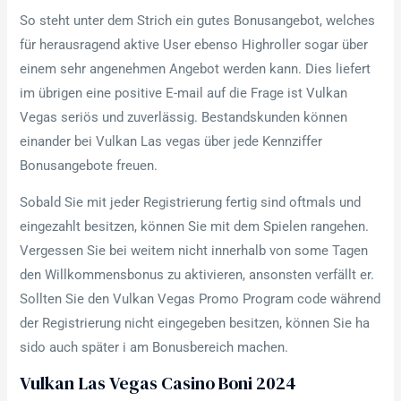
So steht unter dem Strich ein gutes Bonusangebot, welches
für herausragend aktive User ebenso Highroller sogar über
einem sehr angenehmen Angebot werden kann. Dies liefert
im übrigen eine positive E-mail auf die Frage ist Vulkan
Vegas seriös und zuverlässig. Bestandskunden können
einander bei Vulkan Las vegas über jede Kennziffer
Bonusangebote freuen.
Sobald Sie mit jeder Registrierung fertig sind oftmals und
eingezahlt besitzen, können Sie mit dem Spielen rangehen.
Vergessen Sie bei weitem nicht innerhalb von some Tagen
den Willkommensbonus zu aktivieren, ansonsten verfällt er.
Sollten Sie den Vulkan Vegas Promo Program code während
der Registrierung nicht eingegeben besitzen, können Sie ha
sido auch später i am Bonusbereich machen.
Vulkan Las Vegas Casino Boni 2024