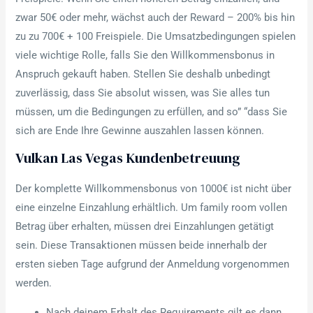
zwar 50€ oder mehr, wächst auch der Reward – 200% bis hin
zu zu 700€ + 100 Freispiele. Die Umsatzbedingungen spielen
viele wichtige Rolle, falls Sie den Willkommensbonus in
Anspruch gekauft haben. Stellen Sie deshalb unbedingt
zuverlässig, dass Sie absolut wissen, was Sie alles tun
müssen, um die Bedingungen zu erfüllen, and so” “dass Sie
sich are Ende Ihre Gewinne auszahlen lassen können.
Vulkan Las Vegas Kundenbetreuung
Der komplette Willkommensbonus von 1000€ ist nicht über
eine einzelne Einzahlung erhältlich. Um family room vollen
Betrag über erhalten, müssen drei Einzahlungen getätigt
sein. Diese Transaktionen müssen beide innerhalb der
ersten sieben Tage aufgrund der Anmeldung vorgenommen
werden.
Nach deinem Erhalt des Requirements gilt es dann