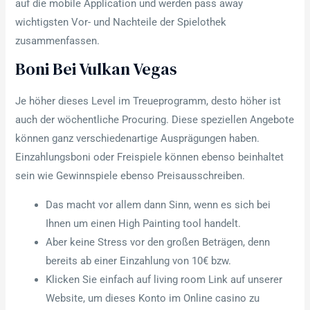
auf die mobile Application und werden pass away
wichtigsten Vor- und Nachteile der Spielothek
zusammenfassen.
Boni Bei Vulkan Vegas
Je höher dieses Level im Treueprogramm, desto höher ist
auch der wöchentliche Procuring. Diese speziellen Angebote
können ganz verschiedenartige Ausprägungen haben.
Einzahlungsboni oder Freispiele können ebenso beinhaltet
sein wie Gewinnspiele ebenso Preisausschreiben.
Das macht vor allem dann Sinn, wenn es sich bei
Ihnen um einen High Painting tool handelt.
Aber keine Stress vor den großen Beträgen, denn
bereits ab einer Einzahlung von 10€ bzw.
Klicken Sie einfach auf living room Link auf unserer
Website, um dieses Konto im Online casino zu