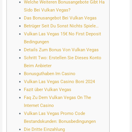
Welche Weiteren Bonusangebote Gibt Ha
Sido Bei Vulkan Vegas?
Das Bonusangebot Bei Vulkan Vegas
Betrüger Seit Du Sonst Nichts Spiele…
Vulkan Las Vegas 15€ No First Deposit
Bedingungen
Details Zum Bonus Von Vulkan Vegas
Schritt Two: Erstellen Sie Dieses Konto
Beim Anbieter
Bonusguthaben Im Casino
Vulkan Las Vegas Casino Boni 2024
Fazit über Vulkan Vegas
Faq Zu Dem Vulkan Vegas On The
Internet Casino
Vulkan Las Vegas Promo Code
Bestandskunden: Bonusbedingungen
Die Dritte Einzahlung