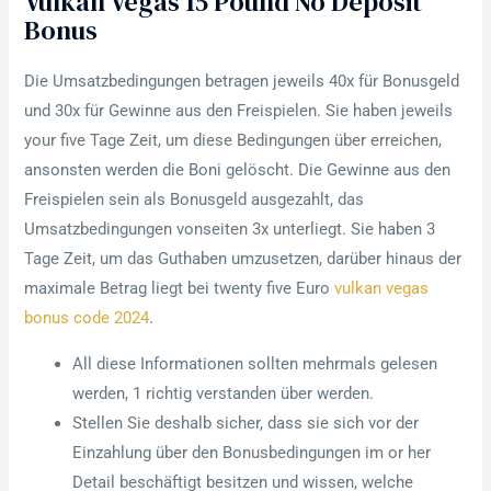
Vulkan Vegas 15 Pound No Deposit
Bonus
Die Umsatzbedingungen betragen jeweils 40x für Bonusgeld
und 30x für Gewinne aus den Freispielen. Sie haben jeweils
your five Tage Zeit, um diese Bedingungen über erreichen,
ansonsten werden die Boni gelöscht. Die Gewinne aus den
Freispielen sein als Bonusgeld ausgezahlt, das
Umsatzbedingungen vonseiten 3x unterliegt. Sie haben 3
Tage Zeit, um das Guthaben umzusetzen, darüber hinaus der
maximale Betrag liegt bei twenty five Euro
vulkan vegas
bonus code 2024
.
All diese Informationen sollten mehrmals gelesen
werden, 1 richtig verstanden über werden.
Stellen Sie deshalb sicher, dass sie sich vor der
Einzahlung über den Bonusbedingungen im or her
Detail beschäftigt besitzen und wissen, welche