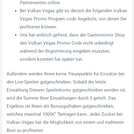
Partnerseiten online.
Bei Vulkan Vegas gibt es derzeit die folgenden Vulkan
Vegas Promo Program code Angebote, von denen Sie
profitieren können.
Uns hat wirklich gefreut, dass der Gastronomie Shop
den Vulkan Vegas Promo Code nicht unbedingt
während der Registrierung eingeben mussten,
sondern konnten fue später tun.
Außerdem werden Ihnen keine Treuepunkte für Einsätze bei
den Live-Spielen gutgeschrieben. Sobald die letzte
Einzahlung Diesem Spielerkonto gutgeschrieben worden ist,
wird die Summe Ihrer Einzahlungen durch 5 geteilt. Das
Ergebnis ist Ihnen als Bonusguthaben gutgeschrieben,
welches maximal 1000€” “betragen kann. Jeder Zocker bei
Vulkan Vegas hat die Möglichkeit von einem und mehreren
Boni zu profitieren.