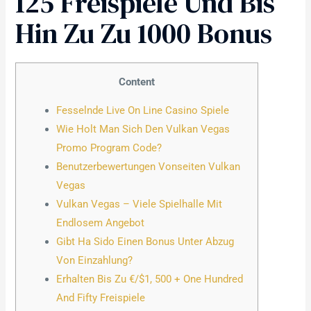
125 Freispiele Und Bis
Hin Zu Zu 1000 Bonus
Content
Fesselnde Live On Line Casino Spiele
Wie Holt Man Sich Den Vulkan Vegas
Promo Program Code?
Benutzerbewertungen Vonseiten Vulkan
Vegas
Vulkan Vegas – Viele Spielhalle Mit
Endlosem Angebot
Gibt Ha Sido Einen Bonus Unter Abzug
Von Einzahlung?
Erhalten Bis Zu €/$1, 500 + One Hundred
And Fifty Freispiele