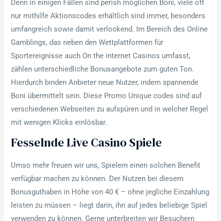
Denn in einigen Fällen sind perish möglichen Boni, viele oft
nur mithilfe Aktionscodes erhältlich sind immer, besonders
umfangreich sowie damit verlockend. Im Bereich des Online
Gamblings, das neben den Wettplattformen für
Sportereignisse auch On the internet Casinos umfasst,
zählen unterschiedliche Bonusangebote zum guten Ton.
Hierdurch binden Anbieter neue Nutzer, indem spannende
Boni übermittelt sein. Diese Promo Unique codes sind auf
verschiedenen Webseiten zu aufspüren und in welcher Regel
mit wenigen Klicks einlösbar.
Fesselnde Live Casino Spiele
Umso mehr freuen wir uns, Spielern einen solchen Benefit
verfügbar machen zu können. Der Nutzen bei diesem
Bonusguthaben in Höhe von 40 € – ohne jegliche Einzahlung
leisten zu müssen – liegt darin, ihn auf jedes beliebige Spiel
verwenden zu können. Gerne unterbreiten wir Besuchern