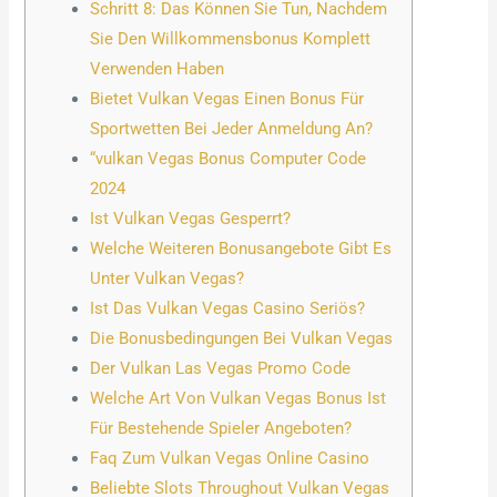
Schritt 8: Das Können Sie Tun, Nachdem
Sie Den Willkommensbonus Komplett
Verwenden Haben
Bietet Vulkan Vegas Einen Bonus Für
Sportwetten Bei Jeder Anmeldung An?
“vulkan Vegas Bonus Computer Code
2024
Ist Vulkan Vegas Gesperrt?
Welche Weiteren Bonusangebote Gibt Es
Unter Vulkan Vegas?
Ist Das Vulkan Vegas Casino Seriös?
Die Bonusbedingungen Bei Vulkan Vegas
Der Vulkan Las Vegas Promo Code
Welche Art Von Vulkan Vegas Bonus Ist
Für Bestehende Spieler Angeboten?
Faq Zum Vulkan Vegas Online Casino
Beliebte Slots Throughout Vulkan Vegas