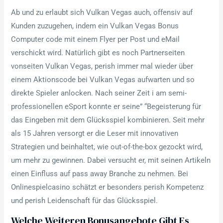
Ab und zu erlaubt sich Vulkan Vegas auch, offensiv auf
Kunden zuzugehen, indem ein Vulkan Vegas Bonus
Computer code mit einem Flyer per Post und eMail
verschickt wird. Natürlich gibt es noch Partnerseiten
vonseiten Vulkan Vegas, perish immer mal wieder über
einem Aktionscode bei Vulkan Vegas aufwarten und so
direkte Spieler anlocken. Nach seiner Zeit i am semi-
professionellen eSport konnte er seine” “Begeisterung für
das Eingeben mit dem Glücksspiel kombinieren. Seit mehr
als 15 Jahren versorgt er die Leser mit innovativen
Strategien und beinhaltet, wie out-of-the-box gezockt wird,
um mehr zu gewinnen. Dabei versucht er, mit seinen Artikeln
einen Einfluss auf pass away Branche zu nehmen. Bei
Onlinespielcasino schätzt er besonders perish Kompetenz
und perish Leidenschaft für das Glücksspiel.
Welche Weiteren Bonusangebote Gibt Es