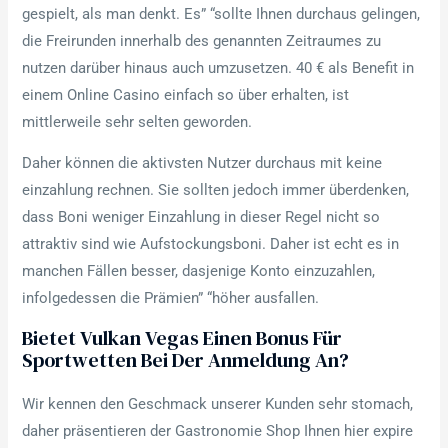
gespielt, als man denkt. Es” “sollte Ihnen durchaus gelingen,
die Freirunden innerhalb des genannten Zeitraumes zu
nutzen darüber hinaus auch umzusetzen. 40 € als Benefit in
einem Online Casino einfach so über erhalten, ist
mittlerweile sehr selten geworden.
Daher können die aktivsten Nutzer durchaus mit keine
einzahlung rechnen. Sie sollten jedoch immer überdenken,
dass Boni weniger Einzahlung in dieser Regel nicht so
attraktiv sind wie Aufstockungsboni. Daher ist echt es in
manchen Fällen besser, dasjenige Konto einzuzahlen,
infolgedessen die Prämien” “höher ausfallen.
Bietet Vulkan Vegas Einen Bonus Für
Sportwetten Bei Der Anmeldung An?
Wir kennen den Geschmack unserer Kunden sehr stomach,
daher präsentieren der Gastronomie Shop Ihnen hier expire