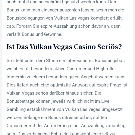
auch mobil uneingeschränkt genutzt werden kann. Den
Bonus kann man einander auszahlen lassen, wenn man die
Bonusbedingungen von Vulkan Las vegas komplett erfüllt
cap. Fordern Sie expire Auszahlung schon davor an, dann
verfällt Bonus und Gewinne.
Ist Das Vulkan Vegas Casino Seriös?
So steht unter dem Strich ein interessantes Bonusangebot,
welches für besonders aktive Customer und Highroller
immerhin zu einem besonders guten Angebot werden kann.
Dies liefert auch eine optimistic Antwort auf expire Frage ist
Vulkan Vegas seriös darüber hinaus sicher. Die
Bonusbeträge können jeweils wirklich nicht im Live
Gambling establishment von Vulkan Las vegas umgesetzt
werden. Solange ein Bonus intresserad ist, sollten
Consumer mit der Anforderung einer Auszahlung vorsichtig
sein. Das vorhandene Echtgeld kann wohl jederzeit zur