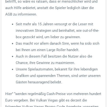
betrifft, so wäre es ratsam, dass er menschlicher wird und
auch Hilfe anbietet, anstatt die Spieler lediglich über die
AGB zu informieren.
Seit mehr als 15 Jahren versorgt er die Leser mit
innovativen Strategien und beinhaltet, wie out-of-the-
box gezockt wird, um lieber zu gewinnen.
Das macht vor allem danach Sinn, wenn ha sido sich
bei Ihnen um einen Large Roller handelt.
Auch in diesem Fall besitzen die Nutzer also die
Chance, ihre Gewinne zu maximieren.
Unsere Spielautomaten, bekannt für ihre lebendigen
Grafiken und spannenden Themen, sind unter unseren
Gästen herausragend beliebt.
Hier” “werden regelmäßig Cash-Preise von mehreren hundert
Euro vergeben. Bei Vulkan Vegas gibt es derzeit die
folgenden Vulkan Vegas Promo Code Angebote, vonseiten