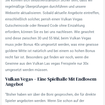
Sie können sich selbstverständlich Sicher sein, dass wir
regelmäßige Überprüfungen durchführen und unsere
Webseite aktualisieren. Sobald aktuelle Angebote eintreffen,
einschließlich solcher, perish einen Vulkan Vegas
Gutscheincode oder Reward Code ohne Einzahlung
erfordern, können Sie es bei uns nachlesen. Wie gewohnt
sind diese zwischen 30 und 55 Mal, beim Vulkan Vegas
muss jeder Bonus 40x umgesetzt werden, was eine gewisse
goldene Mitte ist natürlich und bei einem so hohen Bonus
recht fair ist. Besonders gut finden wir noch, wenn die
Gewinne aus den Vulkan Las vegas Freispiele nur 30x
umgesetzt werden müssen.
Vulkan Vegas – Eine Spielhalle Mit Endlosem
Angebot
“Bisher haben wir über die Boni gesprochen, die für direkte
Spieler angeboten werden. Wenn Sie schon auf der