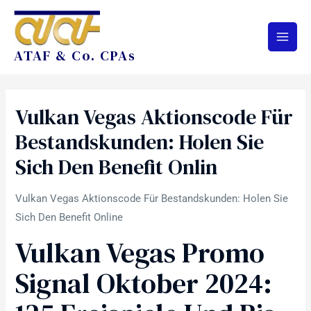
ATAF & Co. CPAs
Vulkan Vegas Aktionscode Für
Bestandskunden: Holen Sie
Sich Den Benefit Onlin
Vulkan Vegas Aktionscode Für Bestandskunden: Holen Sie
Sich Den Benefit Online
Vulkan Vegas Promo
Signal Oktober 2024: