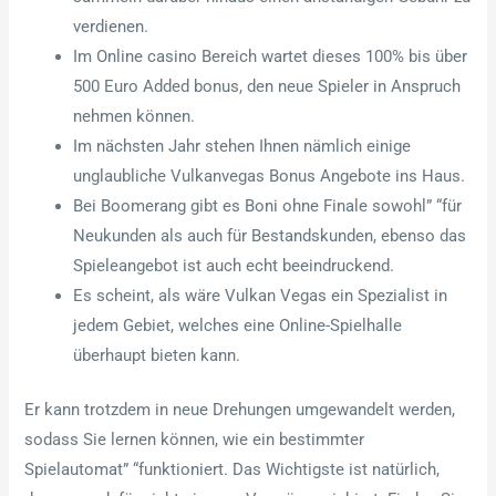
verdienen.
Im Online casino Bereich wartet dieses 100% bis über
500 Euro Added bonus, den neue Spieler in Anspruch
nehmen können.
Im nächsten Jahr stehen Ihnen nämlich einige
unglaubliche Vulkanvegas Bonus Angebote ins Haus.
Bei Boomerang gibt es Boni ohne Finale sowohl” “für
Neukunden als auch für Bestandskunden, ebenso das
Spieleangebot ist auch echt beeindruckend.
Es scheint, als wäre Vulkan Vegas ein Spezialist in
jedem Gebiet, welches eine Online-Spielhalle
überhaupt bieten kann.
Er kann trotzdem in neue Drehungen umgewandelt werden,
sodass Sie lernen können, wie ein bestimmter
Spielautomat” “funktioniert. Das Wichtigste ist natürlich,