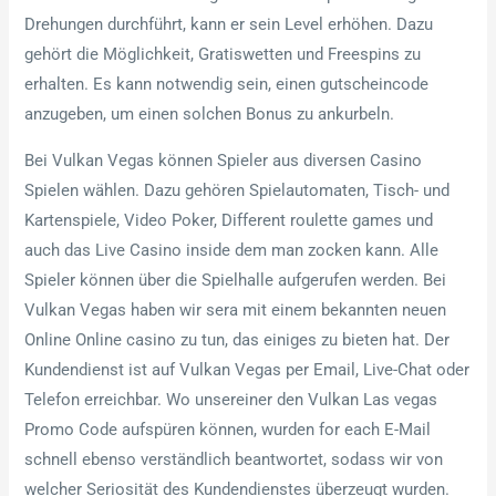
Drehungen durchführt, kann er sein Level erhöhen. Dazu
gehört die Möglichkeit, Gratiswetten und Freespins zu
erhalten. Es kann notwendig sein, einen gutscheincode
anzugeben, um einen solchen Bonus zu ankurbeln.
Bei Vulkan Vegas können Spieler aus diversen Casino
Spielen wählen. Dazu gehören Spielautomaten, Tisch- und
Kartenspiele, Video Poker, Different roulette games und
auch das Live Casino inside dem man zocken kann. Alle
Spieler können über die Spielhalle aufgerufen werden. Bei
Vulkan Vegas haben wir sera mit einem bekannten neuen
Online Online casino zu tun, das einiges zu bieten hat. Der
Kundendienst ist auf Vulkan Vegas per Email, Live-Chat oder
Telefon erreichbar. Wo unsereiner den Vulkan Las vegas
Promo Code aufspüren können, wurden for each E-Mail
schnell ebenso verständlich beantwortet, sodass wir von
welcher Seriosität des Kundendienstes überzeugt wurden.