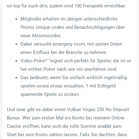
on top für euch drin; zudem sind 100 Freispiele erreichbar.
Mitglieder erhalten im übrigen unterschiedliche
Promo Unique codes und Benachrichtigungen über
neue Aktionscodes.
Dabei versucht emergeny room, mit seinen Delen
einen Einfluss bei die Branche zu nehmen.
Video-Poker” “eignet sich perfekt für Spieler, die im or
her echten Poker nach wie vor unerfahren sind.
Das bedeutet, wenn Sie einfach wirklich regelmäßig
spielen sowie etwas einzahlen, 1 mit Echtgeld
spannende Spiele zu zocken.
Und zwar gibt es dabei einen Vulkan Vegas 25€ No Deposit
Bonus. Wer zum ersten Mal ein Konto bei meinem Online
Casino eröffnet, kann sich die tolle Summe snabbt zum
Start bei sein Konto zahlen lassen. Falls Sie dachten, dass