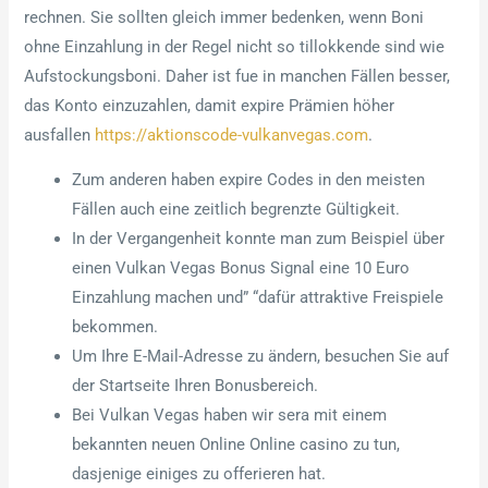
rechnen. Sie sollten gleich immer bedenken, wenn Boni
ohne Einzahlung in der Regel nicht so tillokkende sind wie
Aufstockungsboni. Daher ist fue in manchen Fällen besser,
das Konto einzuzahlen, damit expire Prämien höher
ausfallen
https://aktionscode-vulkanvegas.com
.
Zum anderen haben expire Codes in den meisten
Fällen auch eine zeitlich begrenzte Gültigkeit.
In der Vergangenheit konnte man zum Beispiel über
einen Vulkan Vegas Bonus Signal eine 10 Euro
Einzahlung machen und” “dafür attraktive Freispiele
bekommen.
Um Ihre E-Mail-Adresse zu ändern, besuchen Sie auf
der Startseite Ihren Bonusbereich.
Bei Vulkan Vegas haben wir sera mit einem
bekannten neuen Online Online casino zu tun,
dasjenige einiges zu offerieren hat.