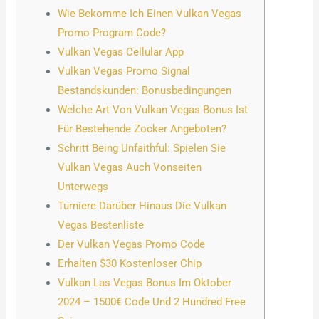
Wie Bekomme Ich Einen Vulkan Vegas
Promo Program Code?
Vulkan Vegas Cellular App
Vulkan Vegas Promo Signal
Bestandskunden: Bonusbedingungen
Welche Art Von Vulkan Vegas Bonus Ist
Für Bestehende Zocker Angeboten?
Schritt Being Unfaithful: Spielen Sie
Vulkan Vegas Auch Vonseiten
Unterwegs
Turniere Darüber Hinaus Die Vulkan
Vegas Bestenliste
Der Vulkan Vegas Promo Code
Erhalten $30 Kostenloser Chip
Vulkan Las Vegas Bonus Im Oktober
2024 – 1500€ Code Und 2 Hundred Free