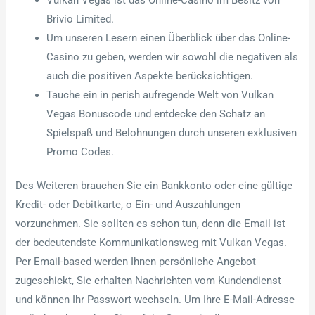
Brivio Limited.
Um unseren Lesern einen Überblick über das Online-
Casino zu geben, werden wir sowohl die negativen als
auch die positiven Aspekte berücksichtigen.
Tauche ein in perish aufregende Welt von Vulkan
Vegas Bonuscode und entdecke den Schatz an
Spielspaß und Belohnungen durch unseren exklusiven
Promo Codes.
Des Weiteren brauchen Sie ein Bankkonto oder eine gültige
Kredit- oder Debitkarte, o Ein- und Auszahlungen
vorzunehmen. Sie sollten es schon tun, denn die Email ist
der bedeutendste Kommunikationsweg mit Vulkan Vegas.
Per Email-based werden Ihnen persönliche Angebot
zugeschickt, Sie erhalten Nachrichten vom Kundendienst
und können Ihr Passwort wechseln. Um Ihre E-Mail-Adresse