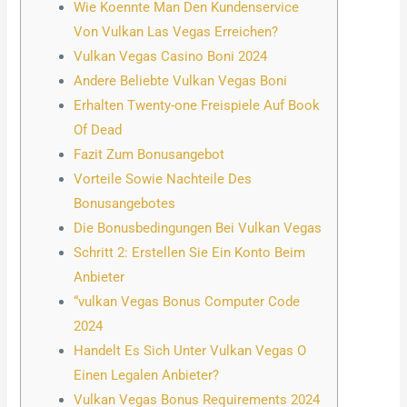
Wie Koennte Man Den Kundenservice
Von Vulkan Las Vegas Erreichen?
Vulkan Vegas Casino Boni 2024
Andere Beliebte Vulkan Vegas Boni
Erhalten Twenty-one Freispiele Auf Book
Of Dead
Fazit Zum Bonusangebot
Vorteile Sowie Nachteile Des
Bonusangebotes
Die Bonusbedingungen Bei Vulkan Vegas
Schritt 2: Erstellen Sie Ein Konto Beim
Anbieter
“vulkan Vegas Bonus Computer Code
2024
Handelt Es Sich Unter Vulkan Vegas O
Einen Legalen Anbieter?
Vulkan Vegas Bonus Requirements 2024