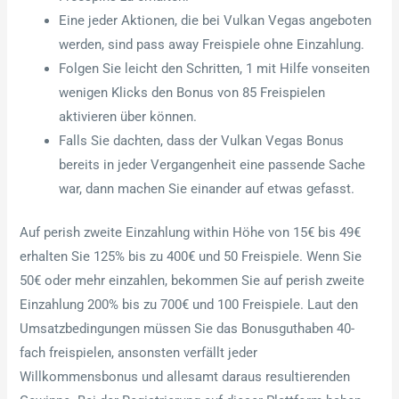
Eine jeder Aktionen, die bei Vulkan Vegas angeboten
werden, sind pass away Freispiele ohne Einzahlung.
Folgen Sie leicht den Schritten, 1 mit Hilfe vonseiten
wenigen Klicks den Bonus von 85 Freispielen
aktivieren über können.
Falls Sie dachten, dass der Vulkan Vegas Bonus
bereits in jeder Vergangenheit eine passende Sache
war, dann machen Sie einander auf etwas gefasst.
Auf perish zweite Einzahlung within Höhe von 15€ bis 49€
erhalten Sie 125% bis zu 400€ und 50 Freispiele. Wenn Sie
50€ oder mehr einzahlen, bekommen Sie auf perish zweite
Einzahlung 200% bis zu 700€ und 100 Freispiele. Laut den
Umsatzbedingungen müssen Sie das Bonusguthaben 40-
fach freispielen, ansonsten verfällt jeder
Willkommensbonus und allesamt daraus resultierenden