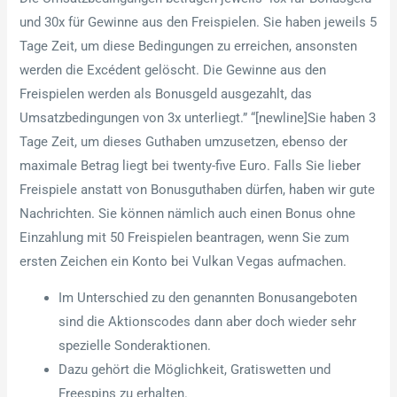
und 30x für Gewinne aus den Freispielen. Sie haben jeweils 5
Tage Zeit, um diese Bedingungen zu erreichen, ansonsten
werden die Excédent gelöscht. Die Gewinne aus den
Freispielen werden als Bonusgeld ausgezahlt, das
Umsatzbedingungen von 3x unterliegt.” “[newline]Sie haben 3
Tage Zeit, um dieses Guthaben umzusetzen, ebenso der
maximale Betrag liegt bei twenty-five Euro. Falls Sie lieber
Freispiele anstatt von Bonusguthaben dürfen, haben wir gute
Nachrichten. Sie können nämlich auch einen Bonus ohne
Einzahlung mit 50 Freispielen beantragen, wenn Sie zum
ersten Zeichen ein Konto bei Vulkan Vegas aufmachen.
Im Unterschied zu den genannten Bonusangeboten
sind die Aktionscodes dann aber doch wieder sehr
spezielle Sonderaktionen.
Dazu gehört die Möglichkeit, Gratiswetten und
Freespins zu erhalten.