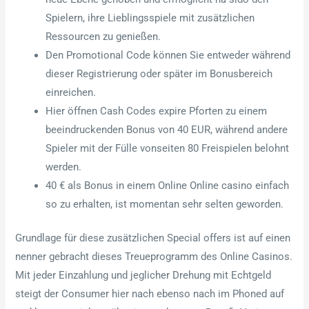
Spielern, ihre Lieblingsspiele mit zusätzlichen
Ressourcen zu genießen.
Den Promotional Code können Sie entweder während
dieser Registrierung oder später im Bonusbereich
einreichen.
Hier öffnen Cash Codes expire Pforten zu einem
beeindruckenden Bonus von 40 EUR, während andere
Spieler mit der Fülle vonseiten 80 Freispielen belohnt
werden.
40 € als Bonus in einem Online Online casino einfach
so zu erhalten, ist momentan sehr selten geworden.
Grundlage für diese zusätzlichen Special offers ist auf einen
nenner gebracht dieses Treueprogramm des Online Casinos.
Mit jeder Einzahlung und jeglicher Drehung mit Echtgeld
steigt der Consumer hier nach ebenso nach im Phoned auf