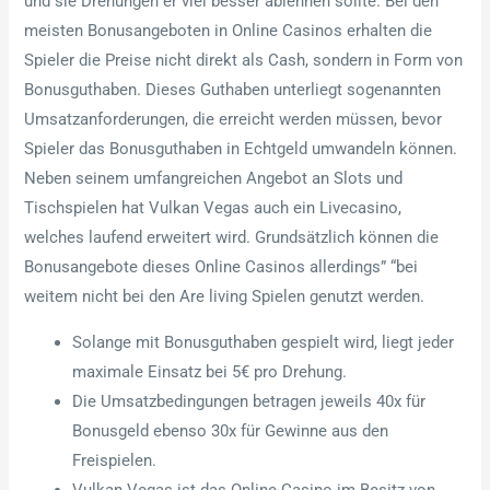
und sie Drehungen er viel besser ablehnen sollte. Bei den
meisten Bonusangeboten in Online Casinos erhalten die
Spieler die Preise nicht direkt als Cash, sondern in Form von
Bonusguthaben. Dieses Guthaben unterliegt sogenannten
Umsatzanforderungen, die erreicht werden müssen, bevor
Spieler das Bonusguthaben in Echtgeld umwandeln können.
Neben seinem umfangreichen Angebot an Slots und
Tischspielen hat Vulkan Vegas auch ein Livecasino,
welches laufend erweitert wird. Grundsätzlich können die
Bonusangebote dieses Online Casinos allerdings” “bei
weitem nicht bei den Are living Spielen genutzt werden.
Solange mit Bonusguthaben gespielt wird, liegt jeder
maximale Einsatz bei 5€ pro Drehung.
Die Umsatzbedingungen betragen jeweils 40x für
Bonusgeld ebenso 30x für Gewinne aus den
Freispielen.
Vulkan Vegas ist das Online-Casino im Besitz von