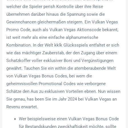
welcher die Spieler perish Kontrolle über ihre Reise
übernehmen darüber hinaus die Spannung sowie die
Gewinnchancen gleichermaßen steigern. Ein Vulkan Vegas
Promo Code, auch als Vulkan Vegas Aktionscode bekannt,
ist weit mehr als eine einfache alphanumerische
Kombination. In der Welt kklk Glücksspiels entfaltet er sich
wie das mächtiger Zauberstab, der den Zugang über einem
Schatzkoffer voller exklusiver Boni und Vergünstigungen
gewährt. Tauchen Sie ein within die atemberaubende Welt
von Vulkan Vegas Bonus Codes, bei wem die
geheimnisvollen Promotional Codes wie verborgene
Schätze den Aus zu exklusiven Vorteilen ebnen. Nun wissen
Sie genau, has been Sie im Jahr 2024 bei Vulkan Vegas an
Revenu erwartet.
Wer beispielsweise einen Vulkan Vegas Bonus Code
für Bestandskunden zweckhaftigkeit möchte, sollte