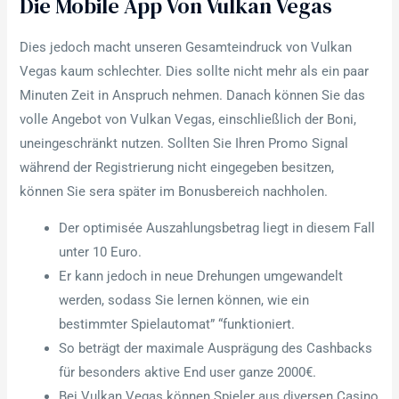
Die Mobile App Von Vulkan Vegas
Dies jedoch macht unseren Gesamteindruck von Vulkan
Vegas kaum schlechter. Dies sollte nicht mehr als ein paar
Minuten Zeit in Anspruch nehmen. Danach können Sie das
volle Angebot von Vulkan Vegas, einschließlich der Boni,
uneingeschränkt nutzen. Sollten Sie Ihren Promo Signal
während der Registrierung nicht eingegeben besitzen,
können Sie sera später im Bonusbereich nachholen.
Der optimisée Auszahlungsbetrag liegt in diesem Fall
unter 10 Euro.
Er kann jedoch in neue Drehungen umgewandelt
werden, sodass Sie lernen können, wie ein
bestimmter Spielautomat” “funktioniert.
So beträgt der maximale Ausprägung des Cashbacks
für besonders aktive End user ganze 2000€.
Bei Vulkan Vegas können Spieler aus diversen Casino