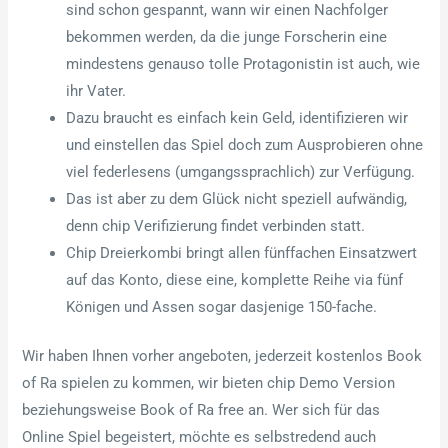
sind schon gespannt, wann wir einen Nachfolger
bekommen werden, da die junge Forscherin eine
mindestens genauso tolle Protagonistin ist auch, wie
ihr Vater.
Dazu braucht es einfach kein Geld, identifizieren wir
und einstellen das Spiel doch zum Ausprobieren ohne
viel federlesens (umgangssprachlich) zur Verfügung.
Das ist aber zu dem Glück nicht speziell aufwändig,
denn chip Verifizierung findet verbinden statt.
Chip Dreierkombi bringt allen fünffachen Einsatzwert
auf das Konto, diese eine, komplette Reihe via fünf
Königen und Assen sogar dasjenige 150-fache.
Wir haben Ihnen vorher angeboten, jederzeit kostenlos Book
of Ra spielen zu kommen, wir bieten chip Demo Version
beziehungsweise Book of Ra free an. Wer sich für das
Online Spiel begeistert, möchte es selbstredend auch