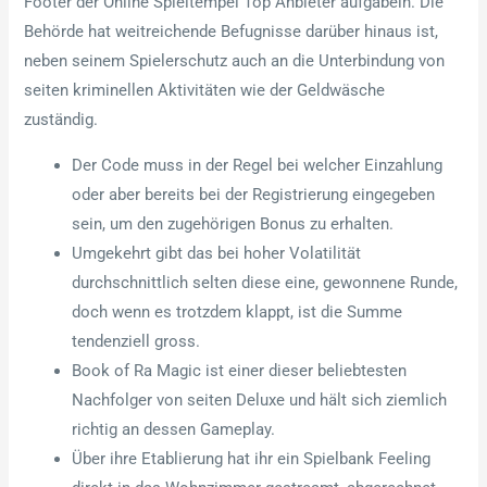
Footer der Online Spieltempel Top Anbieter aufgabeln. Die
Behörde hat weitreichende Befugnisse darüber hinaus ist,
neben seinem Spielerschutz auch an die Unterbindung von
seiten kriminellen Aktivitäten wie der Geldwäsche
zuständig.
Der Code muss in der Regel bei welcher Einzahlung
oder aber bereits bei der Registrierung eingegeben
sein, um den zugehörigen Bonus zu erhalten.
Umgekehrt gibt das bei hoher Volatilität
durchschnittlich selten diese eine, gewonnene Runde,
doch wenn es trotzdem klappt, ist die Summe
tendenziell gross.
Book of Ra Magic ist einer dieser beliebtesten
Nachfolger von seiten Deluxe und hält sich ziemlich
richtig an dessen Gameplay.
Über ihre Etablierung hat ihr ein Spielbank Feeling