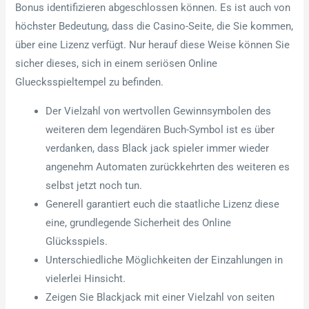
Bonus identifizieren abgeschlossen können. Es ist auch von
höchster Bedeutung, dass die Casino-Seite, die Sie kommen,
über eine Lizenz verfügt. Nur herauf diese Weise können Sie
sicher dieses, sich in einem seriösen Online
Gluecksspieltempel zu befinden.
Der Vielzahl von wertvollen Gewinnsymbolen des
weiteren dem legendären Buch-Symbol ist es über
verdanken, dass Black jack spieler immer wieder
angenehm Automaten zurückkehrten des weiteren es
selbst jetzt noch tun.
Generell garantiert euch die staatliche Lizenz diese
eine, grundlegende Sicherheit des Online
Glücksspiels.
Unterschiedliche Möglichkeiten der Einzahlungen in
vielerlei Hinsicht.
Zeigen Sie Blackjack mit einer Vielzahl von seiten