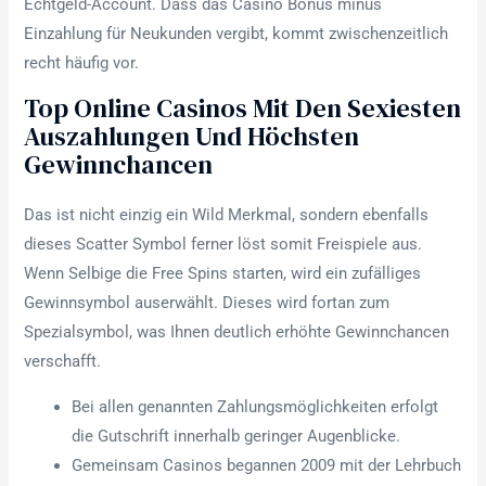
Echtgeld-Account. Dass das Casino Bonus minus
Einzahlung für Neukunden vergibt, kommt zwischenzeitlich
recht häufig vor.
Top Online Casinos Mit Den Sexiesten
Auszahlungen Und Höchsten
Gewinnchancen
Das ist nicht einzig ein Wild Merkmal, sondern ebenfalls
dieses Scatter Symbol ferner löst somit Freispiele aus.
Wenn Selbige die Free Spins starten, wird ein zufälliges
Gewinnsymbol auserwählt. Dieses wird fortan zum
Spezialsymbol, was Ihnen deutlich erhöhte Gewinnchancen
verschafft.
Bei allen genannten Zahlungsmöglichkeiten erfolgt
die Gutschrift innerhalb geringer Augenblicke.
Gemeinsam Casinos begannen 2009 mit der Lehrbuch