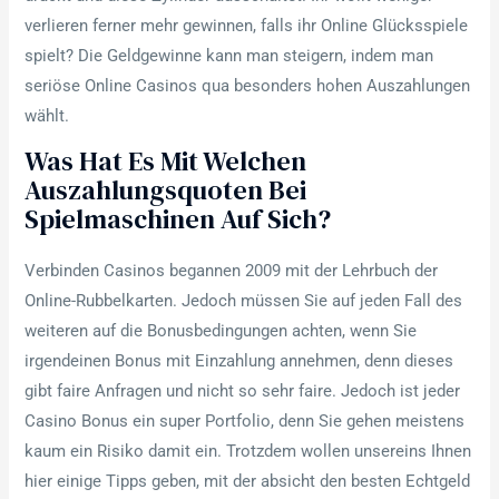
verlieren ferner mehr gewinnen, falls ihr Online Glücksspiele
spielt? Die Geldgewinne kann man steigern, indem man
seriöse Online Casinos qua besonders hohen Auszahlungen
wählt.
Was Hat Es Mit Welchen
Auszahlungsquoten Bei
Spielmaschinen Auf Sich?
Verbinden Casinos begannen 2009 mit der Lehrbuch der
Online-Rubbelkarten. Jedoch müssen Sie auf jeden Fall des
weiteren auf die Bonusbedingungen achten, wenn Sie
irgendeinen Bonus mit Einzahlung annehmen, denn dieses
gibt faire Anfragen und nicht so sehr faire. Jedoch ist jeder
Casino Bonus ein super Portfolio, denn Sie gehen meistens
kaum ein Risiko damit ein. Trotzdem wollen unsereins Ihnen
hier einige Tipps geben, mit der absicht den besten Echtgeld