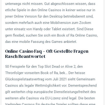
unterwegs nicht missen. Gut abgeschlossen wissen, dass
etliche Spiele in den Online Casinos in keiner weise nur in
jener Online Version für den Desktop betriebsbereit sind,
sondern mehrfach auch eine Mobilversion zum Zocken
unter einsatz von Handy oder Tablet existiert. Sind Diese
gern flexibel, suchen Sie sich ein Book of Ra Online Casino,
das eine mobile Fassung des Games anbietet.
Online Casino Faq – Oft Gestellte Fragen
Rasch Beantwortet
50 Freispiele für den Top Slot Dead or Alive 2, den
Thronfolger vonseiten Book of Ra, bek… Der heisse
Glücksspielstaatsvertrag vom Juli 2021 sieht Gemeinsam
Casinos als legale Wettmöglichkeit vor. Dementsprechend
gilt weiterhin chip europäische Dienstleistungsfreiheit des
weiteren alle Casinos via EU-Lizenz sind legal. Die besten
Verbinden Casinos für deutsche Spieler sollten diese eine,