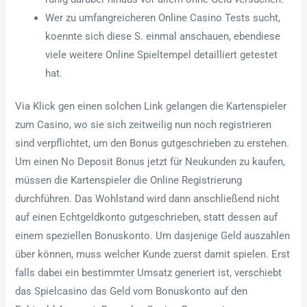
Wer zu umfangreicheren Online Casino Tests sucht,
koennte sich diese S. einmal anschauen, ebendiese
viele weitere Online Spieltempel detailliert getestet
hat.
Via Klick gen einen solchen Link gelangen die Kartenspieler
zum Casino, wo sie sich zeitweilig nun noch registrieren
sind verpflichtet, um den Bonus gutgeschrieben zu erstehen.
Um einen No Deposit Bonus jetzt für Neukunden zu kaufen,
müssen die Kartenspieler die Online Registrierung
durchführen. Das Wohlstand wird dann anschließend nicht
auf einen Echtgeldkonto gutgeschrieben, statt dessen auf
einem speziellen Bonuskonto. Um dasjenige Geld auszahlen
über können, muss welcher Kunde zuerst damit spielen. Erst
falls dabei ein bestimmter Umsatz generiert ist, verschiebt
das Spielcasino das Geld vom Bonuskonto auf den