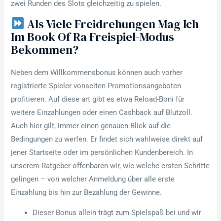
zwei Runden des Slots gleichzeitig zu spielen.
Als Viele Freidrehungen Mag Ich
Im Book Of Ra Freispiel-Modus
Bekommen?
Neben dem Willkommensbonus können auch vorher
registrierte Spieler vonseiten Promotionsangeboten
profitieren. Auf diese art gibt es etwa Reload-Boni für
weitere Einzahlungen oder einen Cashback auf Blutzoll.
Auch hier gilt, immer einen genauen Blick auf die
Bedingungen zu werfen. Er findet sich wahlweise direkt auf
jener Startseite oder im persönlichen Kundenbereich. In
unserem Ratgeber offenbaren wir, wie welche ersten Schritte
gelingen – von welcher Anmeldung über alle erste
Einzahlung bis hin zur Bezahlung der Gewinne.
Dieser Bonus allein trägt zum Spielspaß bei und wir