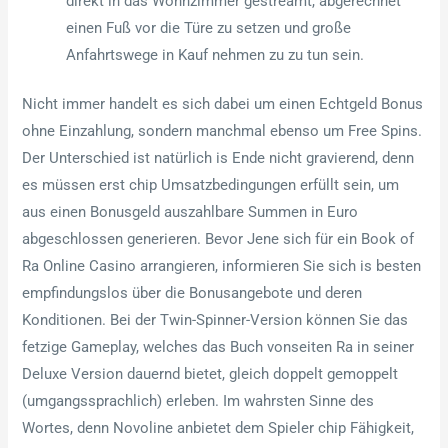
direkt in das Wohnzimmer gestreamt, abgerechnet
einen Fuß vor die Türe zu setzen und große
Anfahrtswege in Kauf nehmen zu zu tun sein.
Nicht immer handelt es sich dabei um einen Echtgeld Bonus
ohne Einzahlung, sondern manchmal ebenso um Free Spins.
Der Unterschied ist natürlich is Ende nicht gravierend, denn
es müssen erst chip Umsatzbedingungen erfüllt sein, um
aus einen Bonusgeld auszahlbare Summen in Euro
abgeschlossen generieren. Bevor Jene sich für ein Book of
Ra Online Casino arrangieren, informieren Sie sich is besten
empfindungslos über die Bonusangebote und deren
Konditionen. Bei der Twin-Spinner-Version können Sie das
fetzige Gameplay, welches das Buch vonseiten Ra in seiner
Deluxe Version dauernd bietet, gleich doppelt gemoppelt
(umgangssprachlich) erleben. Im wahrsten Sinne des
Wortes, denn Novoline anbietet dem Spieler chip Fähigkeit,