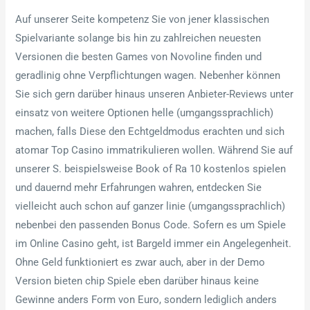
Auf unserer Seite kompetenz Sie von jener klassischen
Spielvariante solange bis hin zu zahlreichen neuesten
Versionen die besten Games von Novoline finden und
geradlinig ohne Verpflichtungen wagen. Nebenher können
Sie sich gern darüber hinaus unseren Anbieter-Reviews unter
einsatz von weitere Optionen helle (umgangssprachlich)
machen, falls Diese den Echtgeldmodus erachten und sich
atomar Top Casino immatrikulieren wollen. Während Sie auf
unserer S. beispielsweise Book of Ra 10 kostenlos spielen
und dauernd mehr Erfahrungen wahren, entdecken Sie
vielleicht auch schon auf ganzer linie (umgangssprachlich)
nebenbei den passenden Bonus Code. Sofern es um Spiele
im Online Casino geht, ist Bargeld immer ein Angelegenheit.
Ohne Geld funktioniert es zwar auch, aber in der Demo
Version bieten chip Spiele eben darüber hinaus keine
Gewinne anders Form von Euro, sondern lediglich anders