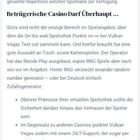
gesamte Repertoire welcher Spielhalle zur Verfügung.
Betrügerische Casino Darf Überhaupt …
Slots sind nicht der einzige Bereich im Spielangebot, über
dem die On the web Spielothek Punkte im or her Vulkan
Vegas Test out sammeln kann. Und hierfür braucht fue eine
gute Auswahl an Tisch- sowie Kartenspielen. Der Operator
hat das Reside Play ausgebaut, expire RNG Spiele aber nach
wie vor im Angebot. Hinter RNG versteckt einander random
number generator – oder bei Deutsch einfach
Zufallsgenerator.
Oberste Prämisse ihrer virtuellen Spielothek sollte die
Sicherheit darüber hinaus das Vertrauen der Spieler
sein.
Im Gegensatz zu anderen Casinos punktet Vulkan
Vegas zudem mit einem 24/7-Support, der sogar per