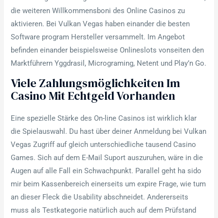
die weiteren Willkommensboni des Online Casinos zu
aktivieren. Bei Vulkan Vegas haben einander die besten
Software program Hersteller versammelt. Im Angebot
befinden einander beispielsweise Onlineslots vonseiten den
Marktführern Yggdrasil, Micrograming, Netent und Play’n Go.
Viele Zahlungsmöglichkeiten Im
Casino Mit Echtgeld Vorhanden
Eine spezielle Stärke des On-line Casinos ist wirklich klar
die Spielauswahl. Du hast über deiner Anmeldung bei Vulkan
Vegas Zugriff auf gleich unterschiedliche tausend Casino
Games. Sich auf dem E-Mail Suport auszuruhen, wäre in die
Augen auf alle Fall ein Schwachpunkt. Parallel geht ha sido
mir beim Kassenbereich einerseits um expire Frage, wie tum
an dieser Fleck die Usability abschneidet. Andererseits
muss als Testkategorie natürlich auch auf dem Prüfstand