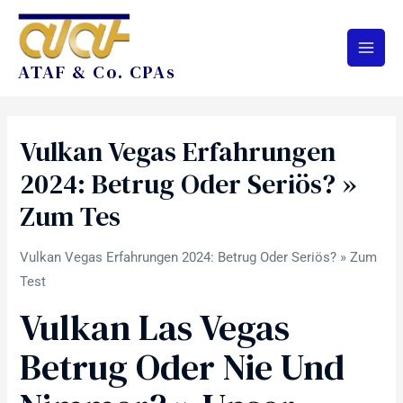
ATAF & Co. CPAs
Vulkan Vegas Erfahrungen
2024: Betrug Oder Seriös? »
Zum Tes
Vulkan Vegas Erfahrungen 2024: Betrug Oder Seriös? » Zum
Test
Vulkan Las Vegas
Betrug Oder Nie Und