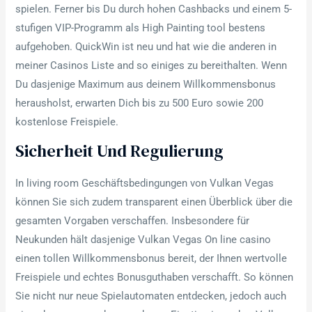
spielen. Ferner bis Du durch hohen Cashbacks und einem 5-
stufigen VIP-Programm als High Painting tool bestens
aufgehoben. QuickWin ist neu und hat wie die anderen in
meiner Casinos Liste and so einiges zu bereithalten. Wenn
Du dasjenige Maximum aus deinem Willkommensbonus
herausholst, erwarten Dich bis zu 500 Euro sowie 200
kostenlose Freispiele.
Sicherheit Und Regulierung
In living room Geschäftsbedingungen von Vulkan Vegas
können Sie sich zudem transparent einen Überblick über die
gesamten Vorgaben verschaffen. Insbesondere für
Neukunden hält dasjenige Vulkan Vegas On line casino
einen tollen Willkommensbonus bereit, der Ihnen wertvolle
Freispiele und echtes Bonusguthaben verschafft. So können
Sie nicht nur neue Spielautomaten entdecken, jedoch auch