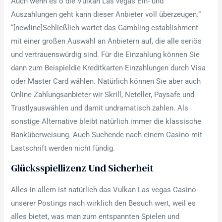
Auch wenn es o die Vulkan Las vegas Ein- und
Auszahlungen geht kann dieser Anbieter voll überzeugen.”
“[newline]Schließlich wartet das Gambling establishment
mit einer großen Auswahl an Anbietern auf, die alle seriös
und vertrauenswürdig sind. Für die Einzahlung können Sie
dann zum Beispieldie Kreditkarten Einzahlungen durch Visa
oder Master Card wählen. Natürlich können Sie aber auch
Online Zahlungsanbieter wir Skrill, Neteller, Paysafe und
Trustlyauswählen und damit undramatisch zahlen. Als
sonstige Alternative bleibt natürlich immer die klassische
Banküberweisung. Auch Suchende nach einem Casino mit
Lastschrift werden nicht fündig.
Glücksspiellizenz Und Sicherheit
Alles in allem ist natürlich das Vulkan Las vegas Casino
unserer Postings nach wirklich den Besuch wert, weil es
alles bietet, was man zum entspannten Spielen und