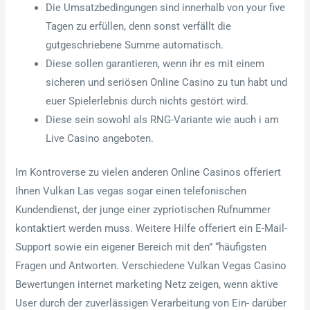
Die Umsatzbedingungen sind innerhalb von your five
Tagen zu erfüllen, denn sonst verfällt die
gutgeschriebene Summe automatisch.
Diese sollen garantieren, wenn ihr es mit einem
sicheren und seriösen Online Casino zu tun habt und
euer Spielerlebnis durch nichts gestört wird.
Diese sein sowohl als RNG-Variante wie auch i am
Live Casino angeboten.
Im Kontroverse zu vielen anderen Online Casinos offeriert
Ihnen Vulkan Las vegas sogar einen telefonischen
Kundendienst, der junge einer zypriotischen Rufnummer
kontaktiert werden muss. Weitere Hilfe offeriert ein E-Mail-
Support sowie ein eigener Bereich mit den” “häufigsten
Fragen und Antworten. Verschiedene Vulkan Vegas Casino
Bewertungen internet marketing Netz zeigen, wenn aktive
User durch der zuverlässigen Verarbeitung von Ein- darüber