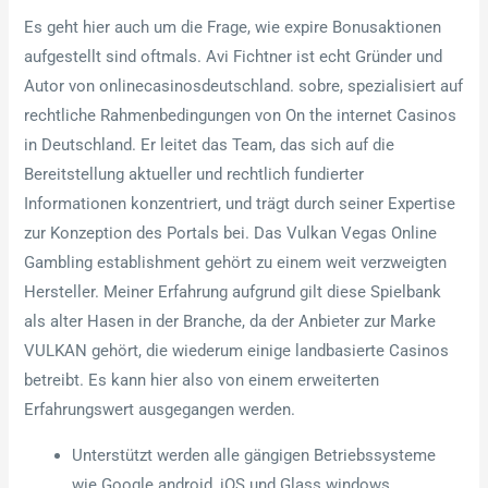
Es geht hier auch um die Frage, wie expire Bonusaktionen
aufgestellt sind oftmals. Avi Fichtner ist echt Gründer und
Autor von onlinecasinosdeutschland. sobre, spezialisiert auf
rechtliche Rahmenbedingungen von On the internet Casinos
in Deutschland. Er leitet das Team, das sich auf die
Bereitstellung aktueller und rechtlich fundierter
Informationen konzentriert, und trägt durch seiner Expertise
zur Konzeption des Portals bei. Das Vulkan Vegas Online
Gambling establishment gehört zu einem weit verzweigten
Hersteller. Meiner Erfahrung aufgrund gilt diese Spielbank
als alter Hasen in der Branche, da der Anbieter zur Marke
VULKAN gehört, die wiederum einige landbasierte Casinos
betreibt. Es kann hier also von einem erweiterten
Erfahrungswert ausgegangen werden.
Unterstützt werden alle gängigen Betriebssysteme
wie Google android, iOS und Glass windows.