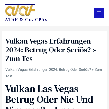
ATAF & Co. CPAs
Vulkan Vegas Erfahrungen
2024: Betrug Oder Seriös? »
Zum Tes
Vulkan Vegas Erfahrungen 2024: Betrug Oder Seriös? » Zum
Test
Vulkan Las Vegas
Betrug Oder Nie Und