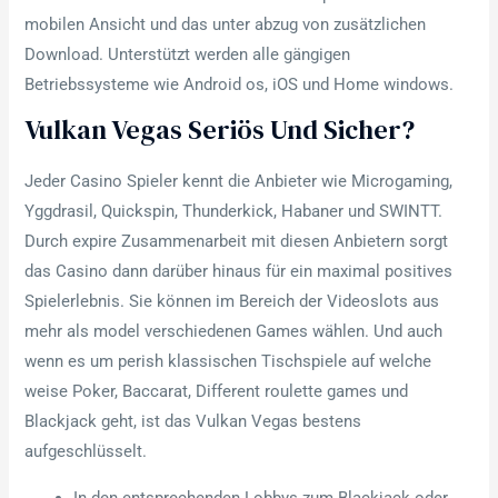
mobilen Ansicht und das unter abzug von zusätzlichen
Download. Unterstützt werden alle gängigen
Betriebssysteme wie Android os, iOS und Home windows.
Vulkan Vegas Seriös Und Sicher?
Jeder Casino Spieler kennt die Anbieter wie Microgaming,
Yggdrasil, Quickspin, Thunderkick, Habaner und SWINTT.
Durch expire Zusammenarbeit mit diesen Anbietern sorgt
das Casino dann darüber hinaus für ein maximal positives
Spielerlebnis. Sie können im Bereich der Videoslots aus
mehr als model verschiedenen Games wählen. Und auch
wenn es um perish klassischen Tischspiele auf welche
weise Poker, Baccarat, Different roulette games und
Blackjack geht, ist das Vulkan Vegas bestens
aufgeschlüsselt.
In den entsprechenden Lobbys zum Blackjack oder