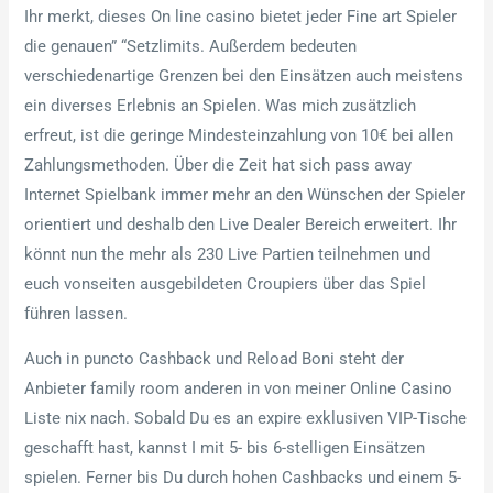
Ihr merkt, dieses On line casino bietet jeder Fine art Spieler
die genauen” “Setzlimits. Außerdem bedeuten
verschiedenartige Grenzen bei den Einsätzen auch meistens
ein diverses Erlebnis an Spielen. Was mich zusätzlich
erfreut, ist die geringe Mindesteinzahlung von 10€ bei allen
Zahlungsmethoden. Über die Zeit hat sich pass away
Internet Spielbank immer mehr an den Wünschen der Spieler
orientiert und deshalb den Live Dealer Bereich erweitert. Ihr
könnt nun the mehr als 230 Live Partien teilnehmen und
euch vonseiten ausgebildeten Croupiers über das Spiel
führen lassen.
Auch in puncto Cashback und Reload Boni steht der
Anbieter family room anderen in von meiner Online Casino
Liste nix nach. Sobald Du es an expire exklusiven VIP-Tische
geschafft hast, kannst I mit 5- bis 6-stelligen Einsätzen
spielen. Ferner bis Du durch hohen Cashbacks und einem 5-