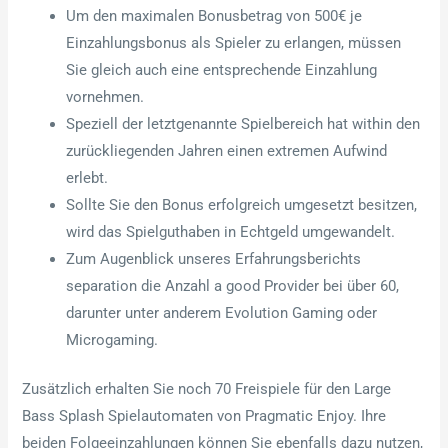
Um den maximalen Bonusbetrag von 500€ je
Einzahlungsbonus als Spieler zu erlangen, müssen
Sie gleich auch eine entsprechende Einzahlung
vornehmen.
Speziell der letztgenannte Spielbereich hat within den
zurückliegenden Jahren einen extremen Aufwind
erlebt.
Sollte Sie den Bonus erfolgreich umgesetzt besitzen,
wird das Spielguthaben in Echtgeld umgewandelt.
Zum Augenblick unseres Erfahrungsberichts
separation die Anzahl a good Provider bei über 60,
darunter unter anderem Evolution Gaming oder
Microgaming.
Zusätzlich erhalten Sie noch 70 Freispiele für den Large
Bass Splash Spielautomaten von Pragmatic Enjoy. Ihre
beiden Folgeeinzahlungen können Sie ebenfalls dazu nutzen,