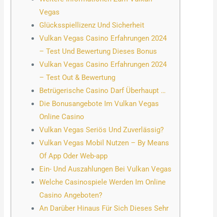
Vegas
Glücksspiellizenz Und Sicherheit
Vulkan Vegas Casino Erfahrungen 2024
– Test Und Bewertung Dieses Bonus
Vulkan Vegas Casino Erfahrungen 2024
– Test Out & Bewertung
Betrügerische Casino Darf Überhaupt …
Die Bonusangebote Im Vulkan Vegas
Online Casino
Vulkan Vegas Seriös Und Zuverlässig?
Vulkan Vegas Mobil Nutzen – By Means
Of App Oder Web-app
Ein- Und Auszahlungen Bei Vulkan Vegas
Welche Casinospiele Werden Im Online
Casino Angeboten?
An Darüber Hinaus Für Sich Dieses Sehr