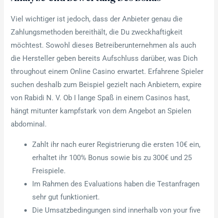
Viel wichtiger ist jedoch, dass der Anbieter genau die
Zahlungsmethoden bereithält, die Du zweckhaftigkeit
möchtest. Sowohl dieses Betreiberunternehmen als auch
die Hersteller geben bereits Aufschluss darüber, was Dich
throughout einem Online Casino erwartet. Erfahrene Spieler
suchen deshalb zum Beispiel gezielt nach Anbietern, expire
von Rabidi N. V. Ob I lange Spaß in einem Casinos hast,
hängt mitunter kampfstark von dem Angebot an Spielen
abdominal.
Zahlt ihr nach eurer Registrierung die ersten 10€ ein,
erhaltet ihr 100% Bonus sowie bis zu 300€ und 25
Freispiele.
Im Rahmen des Evaluations haben die Testanfragen
sehr gut funktioniert.
Die Umsatzbedingungen sind innerhalb von your five