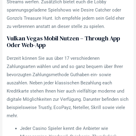
Streams werfen. Zusätzlich bietet euch die Lobby
spannungsgeladene Spielshows wie Desire Catcher oder
Gonzo’s Treasure Hunt. Ich empfehle jedem sein Geld eher
zu verbrennen anstatt an dieser stelle zu spielen.
Vulkan Vegas Mobil Nutzen – Through App
Oder Web-App
Derzeit können Sie aus über 17 verschiedenen
Zahlungsarten wählen und and so ganz bequem über Ihrer
bevorzugten Zahlungsmethode Guthaben ein- sowie
auszahlen. Neben jeder klassischen Bezahlung each
Kreditkarte stehen Ihnen hier auch vielfältige moderne und
digitale Möglichkeiten zur Verfügung. Darunter befinden sich
beispielsweise Trustly, EcoPayz, Neteller, Skrill sowie viele
mehr.
Jeder Casino Spieler kennt die Anbieter wie