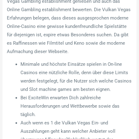
Vegas Gambling establishment genießen und auch das
Online Gambling establishment bewerten. Die Vulkan Vegas
Erfahrungen belegen, dass dieses ausgesprochen moderne
Online-Casino eine gewisse kundenfreundliche Spielstätte
für diejenigen ist, expire etwas Besonderes suchen. Da gibt
es Raffinessen wie Filmtitel und Keno sowie die moderne
Aufmachung dieser Webseite.
Minimale und höchste Einsätze spielen in On-line
Casinos eine nützliche Rolle, denn über diese Limits
werden festgelegt, für die Nutzer sich welche Casinos
und Slot machine games am besten eignen.
Bei ExciteWin erwarten Dich zahlreiche
Herausforderungen und Wettbewerbe sowie das
täglich.
Auch wenn es 1 die Vulkan Vegas Ein- und
Auszahlungen geht kann welcher Anbieter voll