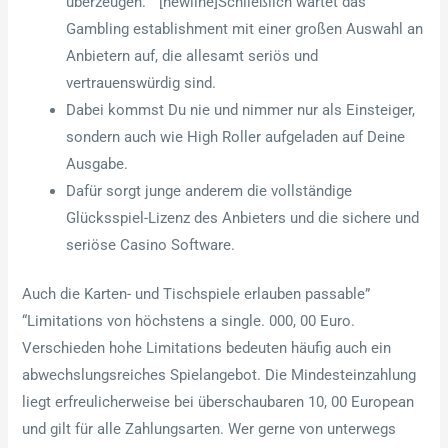
überzeugen.” “[newline]Schließlich wartet das
Gambling establishment mit einer großen Auswahl an
Anbietern auf, die allesamt seriös und
vertrauenswürdig sind.
Dabei kommst Du nie und nimmer nur als Einsteiger,
sondern auch wie High Roller aufgeladen auf Deine
Ausgabe.
Dafür sorgt junge anderem die vollständige
Glücksspiel-Lizenz des Anbieters und die sichere und
seriöse Casino Software.
Auch die Karten- und Tischspiele erlauben passable”
“Limitations von höchstens a single. 000, 00 Euro.
Verschieden hohe Limitations bedeuten häufig auch ein
abwechslungsreiches Spielangebot. Die Mindesteinzahlung
liegt erfreulicherweise bei überschaubaren 10, 00 European
und gilt für alle Zahlungsarten. Wer gerne von unterwegs