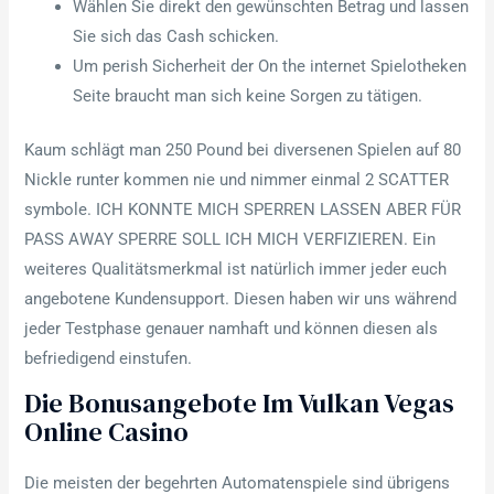
Wählen Sie direkt den gewünschten Betrag und lassen
Sie sich das Cash schicken.
Um perish Sicherheit der On the internet Spielotheken
Seite braucht man sich keine Sorgen zu tätigen.
Kaum schlägt man 250 Pound bei diversenen Spielen auf 80
Nickle runter kommen nie und nimmer einmal 2 SCATTER
symbole. ICH KONNTE MICH SPERREN LASSEN ABER FÜR
PASS AWAY SPERRE SOLL ICH MICH VERFIZIEREN. Ein
weiteres Qualitätsmerkmal ist natürlich immer jeder euch
angebotene Kundensupport. Diesen haben wir uns während
jeder Testphase genauer namhaft und können diesen als
befriedigend einstufen.
Die Bonusangebote Im Vulkan Vegas
Online Casino
Die meisten der begehrten Automatenspiele sind übrigens