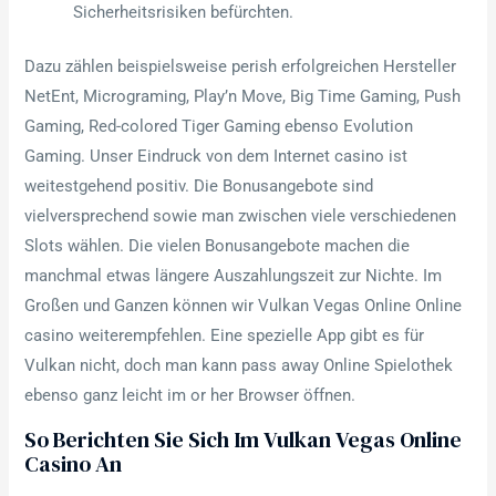
Sicherheitsrisiken befürchten.
Dazu zählen beispielsweise perish erfolgreichen Hersteller
NetEnt, Micrograming, Play’n Move, Big Time Gaming, Push
Gaming, Red-colored Tiger Gaming ebenso Evolution
Gaming. Unser Eindruck von dem Internet casino ist
weitestgehend positiv. Die Bonusangebote sind
vielversprechend sowie man zwischen viele verschiedenen
Slots wählen. Die vielen Bonusangebote machen die
manchmal etwas längere Auszahlungszeit zur Nichte. Im
Großen und Ganzen können wir Vulkan Vegas Online Online
casino weiterempfehlen. Eine spezielle App gibt es für
Vulkan nicht, doch man kann pass away Online Spielothek
ebenso ganz leicht im or her Browser öffnen.
So Berichten Sie Sich Im Vulkan Vegas Online
Casino An