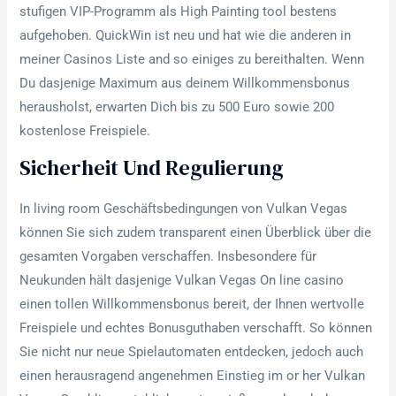
stufigen VIP-Programm als High Painting tool bestens
aufgehoben. QuickWin ist neu und hat wie die anderen in
meiner Casinos Liste and so einiges zu bereithalten. Wenn
Du dasjenige Maximum aus deinem Willkommensbonus
herausholst, erwarten Dich bis zu 500 Euro sowie 200
kostenlose Freispiele.
Sicherheit Und Regulierung
In living room Geschäftsbedingungen von Vulkan Vegas
können Sie sich zudem transparent einen Überblick über die
gesamten Vorgaben verschaffen. Insbesondere für
Neukunden hält dasjenige Vulkan Vegas On line casino
einen tollen Willkommensbonus bereit, der Ihnen wertvolle
Freispiele und echtes Bonusguthaben verschafft. So können
Sie nicht nur neue Spielautomaten entdecken, jedoch auch
einen herausragend angenehmen Einstieg im or her Vulkan