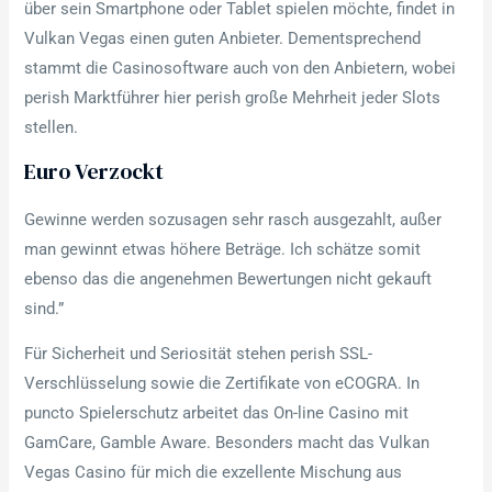
über sein Smartphone oder Tablet spielen möchte, findet in
Vulkan Vegas einen guten Anbieter. Dementsprechend
stammt die Casinosoftware auch von den Anbietern, wobei
perish Marktführer hier perish große Mehrheit jeder Slots
stellen.
Euro Verzockt
Gewinne werden sozusagen sehr rasch ausgezahlt, außer
man gewinnt etwas höhere Beträge. Ich schätze somit
ebenso das die angenehmen Bewertungen nicht gekauft
sind.”
Für Sicherheit und Seriosität stehen perish SSL-
Verschlüsselung sowie die Zertifikate von eCOGRA. In
puncto Spielerschutz arbeitet das On-line Casino mit
GamCare, Gamble Aware. Besonders macht das Vulkan
Vegas Casino für mich die exzellente Mischung aus