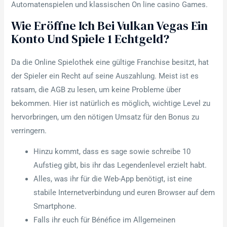
Automatenspielen und klassischen On line casino Games.
Wie Eröffne Ich Bei Vulkan Vegas Ein
Konto Und Spiele 1 Echtgeld?
Da die Online Spielothek eine gültige Franchise besitzt, hat
der Spieler ein Recht auf seine Auszahlung. Meist ist es
ratsam, die AGB zu lesen, um keine Probleme über
bekommen. Hier ist natürlich es möglich, wichtige Level zu
hervorbringen, um den nötigen Umsatz für den Bonus zu
verringern.
Hinzu kommt, dass es sage sowie schreibe 10
Aufstieg gibt, bis ihr das Legendenlevel erzielt habt.
Alles, was ihr für die Web-App benötigt, ist eine
stabile Internetverbindung und euren Browser auf dem
Smartphone.
Falls ihr euch für Bénéfice im Allgemeinen