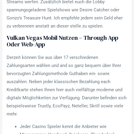
Streams werfen. Zusätzlich bietet euch die Lobby
spannungsgeladene Spielshows wie Desire Catcher oder
Gonzo’s Treasure Hunt. Ich empfehle jedem sein Geld eher
zu verbrennen anstatt an dieser stelle zu spielen.
Vulkan Vegas Mobil Nutzen – Through App
Oder Web-App
Derzeit können Sie aus über 17 verschiedenen
Zahlungsarten wählen und and so ganz bequem über Ihrer
bevorzugten Zahlungsmethode Guthaben ein- sowie
auszahlen. Neben jeder klassischen Bezahlung each
Kreditkarte stehen Ihnen hier auch vielfältige moderne und
digitale Möglichkeiten zur Verfügung. Darunter befinden sich
beispielsweise Trustly, EcoPayz, Neteller, Skrill sowie viele
mehr.
Jeder Casino Spieler kennt die Anbieter wie