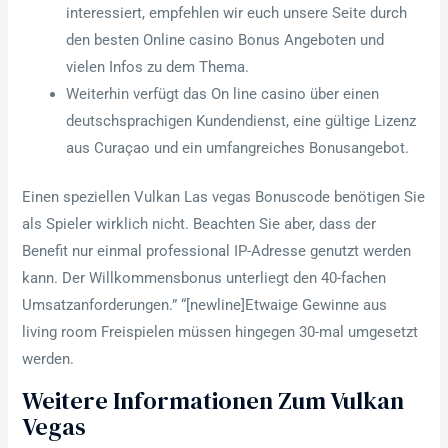
interessiert, empfehlen wir euch unsere Seite durch
den besten Online casino Bonus Angeboten und
vielen Infos zu dem Thema.
Weiterhin verfügt das On line casino über einen
deutschsprachigen Kundendienst, eine gültige Lizenz
aus Curaçao und ein umfangreiches Bonusangebot.
Einen speziellen Vulkan Las vegas Bonuscode benötigen Sie
als Spieler wirklich nicht. Beachten Sie aber, dass der
Benefit nur einmal professional IP-Adresse genutzt werden
kann. Der Willkommensbonus unterliegt den 40-fachen
Umsatzanforderungen.” “[newline]Etwaige Gewinne aus
living room Freispielen müssen hingegen 30-mal umgesetzt
werden.
Weitere Informationen Zum Vulkan
Vegas