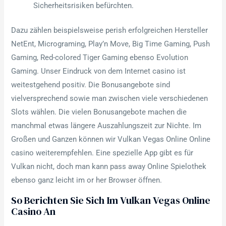
Sicherheitsrisiken befürchten.
Dazu zählen beispielsweise perish erfolgreichen Hersteller
NetEnt, Micrograming, Play’n Move, Big Time Gaming, Push
Gaming, Red-colored Tiger Gaming ebenso Evolution
Gaming. Unser Eindruck von dem Internet casino ist
weitestgehend positiv. Die Bonusangebote sind
vielversprechend sowie man zwischen viele verschiedenen
Slots wählen. Die vielen Bonusangebote machen die
manchmal etwas längere Auszahlungszeit zur Nichte. Im
Großen und Ganzen können wir Vulkan Vegas Online Online
casino weiterempfehlen. Eine spezielle App gibt es für
Vulkan nicht, doch man kann pass away Online Spielothek
ebenso ganz leicht im or her Browser öffnen.
So Berichten Sie Sich Im Vulkan Vegas Online
Casino An