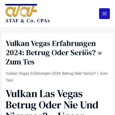
ATAF & Co. CPAs
Vulkan Vegas Erfahrungen
2024: Betrug Oder Seriös? »
Zum Tes
Vulkan Vegas Erfahrungen 2024: Betrug Oder Seriös? » Zum
Test
Vulkan Las Vegas
Betrug Oder Nie Und