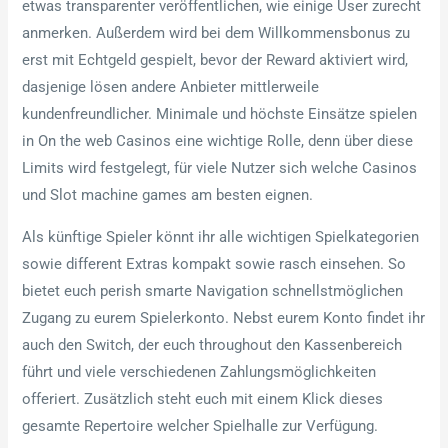
etwas transparenter veröffentlichen, wie einige User zurecht
anmerken. Außerdem wird bei dem Willkommensbonus zu
erst mit Echtgeld gespielt, bevor der Reward aktiviert wird,
dasjenige lösen andere Anbieter mittlerweile
kundenfreundlicher. Minimale und höchste Einsätze spielen
in On the web Casinos eine wichtige Rolle, denn über diese
Limits wird festgelegt, für viele Nutzer sich welche Casinos
und Slot machine games am besten eignen.
Als künftige Spieler könnt ihr alle wichtigen Spielkategorien
sowie different Extras kompakt sowie rasch einsehen. So
bietet euch perish smarte Navigation schnellstmöglichen
Zugang zu eurem Spielerkonto. Nebst eurem Konto findet ihr
auch den Switch, der euch throughout den Kassenbereich
führt und viele verschiedenen Zahlungsmöglichkeiten
offeriert. Zusätzlich steht euch mit einem Klick dieses
gesamte Repertoire welcher Spielhalle zur Verfügung.