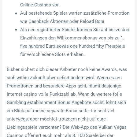
Online Casinos vor.
Auf bestehende Spieler warten zusätzliche Promotion
wie Cashback Aktionen oder Reload Boni.
Als neu registrierter Spieler können Sie auf bis zu drei
Einzahlungen den Willkommensbonus von bis zu 1.
five hundred Euro sowie one hundred fifty Freispiele
für verschiedene Slots erhalten.
Bisher sichert sich dieser Anbieter noch keine Awards, was
sich within Zukunft aber definit ändern wird. Wenn es um
Promotionen und besondere Apps geht, räumt dasjenige
Internet casino volle Punktzahl ab. Wenn du weitere tolle
Gambling establishment Bonus Angebote sucht, lohnt sich
ein Blick auf meine separate Bonusseite. Ihr seid viel
unterwegs, aber möchtet trotzdem nicht auf eure
Lieblingsspiele verzichten? Die Web-App des Vulkan Vegas
Casinos offeriert euch mehr als 3. 100 Spiele bei der