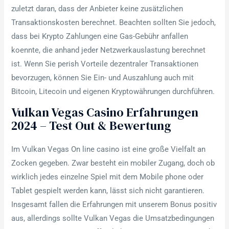
zuletzt daran, dass der Anbieter keine zusätzlichen
Transaktionskosten berechnet. Beachten sollten Sie jedoch,
dass bei Krypto Zahlungen eine Gas-Gebühr anfallen
koennte, die anhand jeder Netzwerkauslastung berechnet
ist. Wenn Sie perish Vorteile dezentraler Transaktionen
bevorzugen, können Sie Ein- und Auszahlung auch mit
Bitcoin, Litecoin und eigenen Kryptowährungen durchführen.
Vulkan Vegas Casino Erfahrungen
2024 – Test Out & Bewertung
Im Vulkan Vegas On line casino ist eine große Vielfalt an
Zocken gegeben. Zwar besteht ein mobiler Zugang, doch ob
wirklich jedes einzelne Spiel mit dem Mobile phone oder
Tablet gespielt werden kann, lässt sich nicht garantieren.
Insgesamt fallen die Erfahrungen mit unserem Bonus positiv
aus, allerdings sollte Vulkan Vegas die Umsatzbedingungen