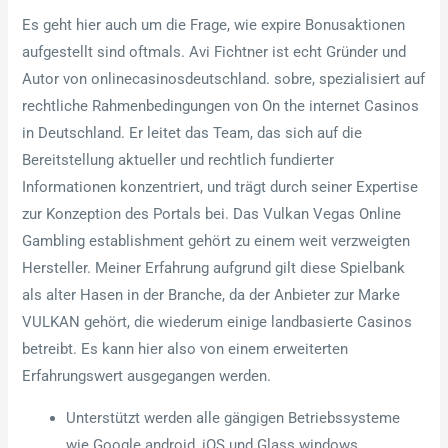
Es geht hier auch um die Frage, wie expire Bonusaktionen
aufgestellt sind oftmals. Avi Fichtner ist echt Gründer und
Autor von onlinecasinosdeutschland. sobre, spezialisiert auf
rechtliche Rahmenbedingungen von On the internet Casinos
in Deutschland. Er leitet das Team, das sich auf die
Bereitstellung aktueller und rechtlich fundierter
Informationen konzentriert, und trägt durch seiner Expertise
zur Konzeption des Portals bei. Das Vulkan Vegas Online
Gambling establishment gehört zu einem weit verzweigten
Hersteller. Meiner Erfahrung aufgrund gilt diese Spielbank
als alter Hasen in der Branche, da der Anbieter zur Marke
VULKAN gehört, die wiederum einige landbasierte Casinos
betreibt. Es kann hier also von einem erweiterten
Erfahrungswert ausgegangen werden.
Unterstützt werden alle gängigen Betriebssysteme
wie Google android, iOS und Glass windows.