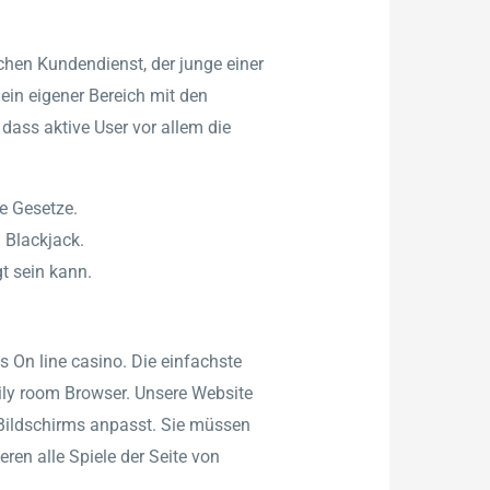
chen Kundendienst, der junge einer
ein eigener Bereich mit den
dass aktive User vor allem die
e Gesetze.
 Blackjack.
gt sein kann.
s On line casino. Die einfachste
ily room Browser. Unsere Website
 Bildschirms anpasst. Sie müssen
ren alle Spiele der Seite von