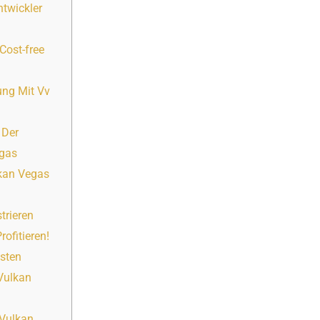
twickler
Cost-free
ung Mit Vv
 Der
gas
lkan Vegas
trieren
ofitieren!
sten
 Vulkan
Vulkan