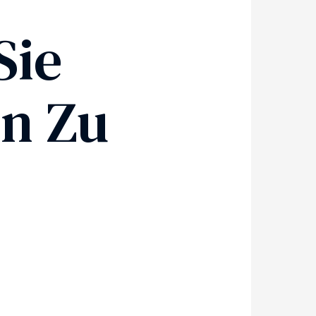
Sie
n Zu