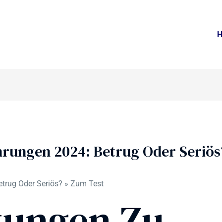
hrungen 2024: Betrug Oder Seriös
trug Oder Seriös? » Zum Test
ungen Zu