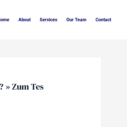
Home
About
Services
Our Team
Contact
? » Zum Tes