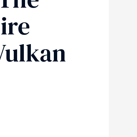
ire
Vulkan