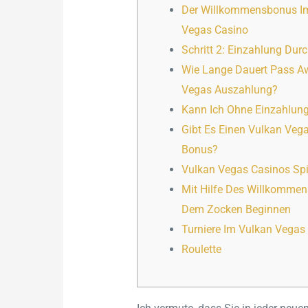
Der Willkommensbonus I
Vegas Casino
Schritt 2: Einzahlung Dur
Wie Lange Dauert Pass A
Vegas Auszahlung?
Kann Ich Ohne Einzahlung
Gibt Es Einen Vulkan Veg
Bonus?
Vulkan Vegas Casinos Spi
Mit Hilfe Des Willkomme
Dem Zocken Beginnen
Turniere Im Vulkan Vegas
Roulette