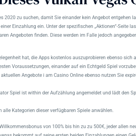
es 2020 zu suchen, damit Sie einander kein Angebot entgehen 
 einer Einzahlung ein. Unter der spezifischen „Aktionen“-Seite las
baren Angeboten finden. Diese werden im Falle jedoch angegebe
elegenheit hat, die Apps kostenlos auszuprobieren ebenso sich 
sten Voraussetzungen, einander auf ein Echtgeld Spiel vorzuber
e aktuellen Angebote i am Casino Online ebenso nutzen Sie expir
ator Spiel ist within der Aufzählung angemeldet und lädt den Sp
alle Kategorien dieser verfügbaren Spiele anwählen.
n Willkommensbonus von 100% bis hin zu zu 500€, jeder allen neu
vegas bekommt auf seine ersten beiden Einzahlungen einen Gel