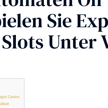
ielen Sie Exp
 Slots Unter 
egas Casino
Vulkan