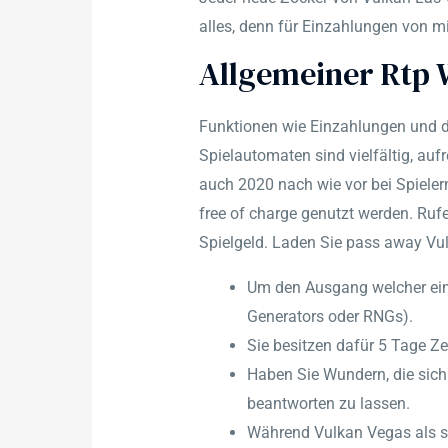
alles, denn für Einzahlungen von m
Allgemeiner Rtp W
Funktionen wie Einzahlungen und d
Spielautomaten sind vielfältig, auf
auch 2020 nach wie vor bei Spielern
free of charge genutzt werden. Rufe
Spielgeld. Laden Sie pass away Vul
Um den Ausgang welcher ein
Generators oder RNGs).
Sie besitzen dafür 5 Tage Ze
Haben Sie Wundern, die sich
beantworten zu lassen.
Während Vulkan Vegas als se