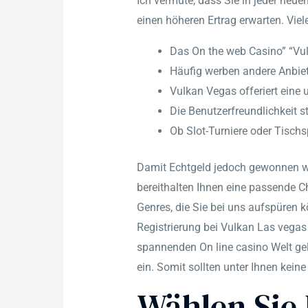
Ich vermute, dass Sie in jeder neue
einen höheren Ertrag erwarten. Viel
Das On the web Casino” “Vul
Häufig werben andere Anbiete
Vulkan Vegas offeriert eine
Die Benutzerfreundlichkeit s
Ob Slot-Turniere oder Tischsp
Damit Echtgeld jedoch gewonnen we
bereithalten Ihnen eine passende Ch
Genres, die Sie bei uns aufspüren k
Registrierung bei Vulkan Las vegas 
spannenden On line casino Welt ge
ein. Somit sollten unter Ihnen kei
Wählen Sie 