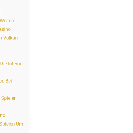
i
Weitere
asino
m Vulkan
The Internet
n, Bei
 Spieler
ino
 Spielen Um