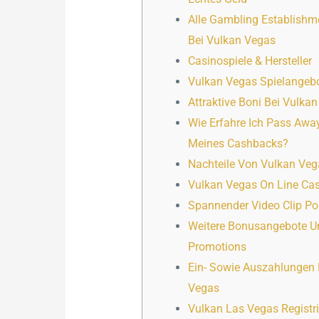
Alle Gambling Establishm
Bei Vulkan Vegas
Casinospiele & Hersteller
Vulkan Vegas Spielangeb
Attraktive Boni Bei Vulka
Wie Erfahre Ich Pass Awa
Meines Cashbacks?
Nachteile Von Vulkan Veg
Vulkan Vegas On Line Ca
Spannender Video Clip Po
Weitere Bonusangebote U
Promotions
Ein- Sowie Auszahlungen 
Vegas
Vulkan Las Vegas Registr