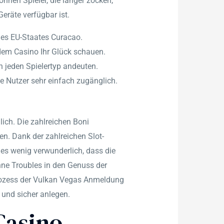
nnen Spieler, die länger zocken,
eräte verfügbar ist.
des EU-Staates Curacao.
 dem Casino Ihr Glück schauen.
 jeden Spielertyp andeuten.
ue Nutzer sehr einfach zugänglich.
ch. Die zahlreichen Boni
en. Dank der zahlreichen Slot-
 es wenig verwunderlich, dass die
ohne Troubles in den Genuss der
Prozess der Vulkan Vegas Anmeldung
 und sicher anlegen.
Casino