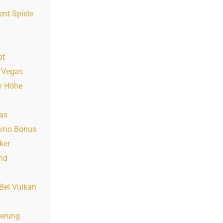
ent Spiele
ot
n Vegas
y Höhe
as
sino Bonus
ker
nd
Bei Vulkan
ierung