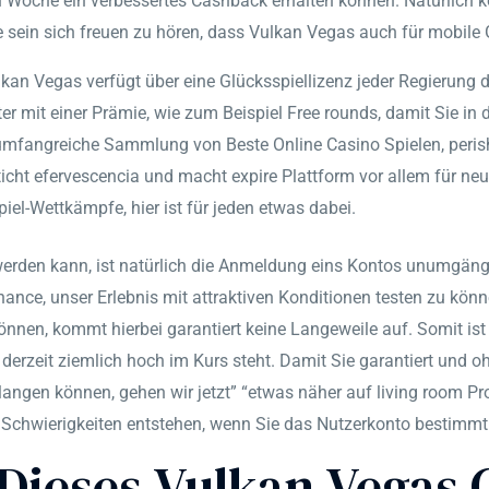
n Woche ein verbessertes Cashback erhalten können. Natürlich kö
e sein sich freuen zu hören, dass Vulkan Vegas auch für mobile G
kan Vegas verfügt über eine Glücksspiellizenz jeder Regierung 
r mit einer Prämie, wie zum Beispiel Free rounds, damit Sie in
 umfangreiche Sammlung von Beste Online Casino Spielen, perish
ticht efervescencia und macht expire Plattform vor allem für ne
iel-Wettkämpfe, hier ist für jeden etwas dabei.
rden kann, ist natürlich die Anmeldung eins Kontos unumgängli
ance, unser Erlebnis mit attraktiven Konditionen testen zu könn
önnen, kommt hierbei garantiert keine Langeweile auf. Somit ist
derzeit ziemlich hoch im Kurs steht. Damit Sie garantiert und 
langen können, gehen wir jetzt” “etwas näher auf living room 
ne Schwierigkeiten entstehen, wenn Sie das Nutzerkonto bestimmt
Dieses Vulkan Vegas 