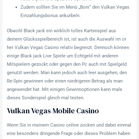
Zudem sollten Sie im Menü „Boni“ den Vulkan Vegas
Einzahlungsbonus ankurbeln.
Obwohl Black jack ein wirklich tolles Kartenspiel aus
deinem Glücksspielbereich ist, ist auch die Auswahl im or
her Vulkan Vegas Casino relativ begrenzt. Dennoch können
einige Black jack Live Spiele um Echtgeld mit anderen
Mitspielern gezockt oder gegen den Pc auch mit Spielgeld
genutzt werden. Man kann jedoch auch leer ausgehen, den
Re-Spin gewinnen oder einen niedrigeren Betrag als man
angewendet hat. Mit einigen Gewinnoptionen kann male
dieses Sonderspiel gleich mal testen.
Vulkan Vegas Mobile Casino
Wenn Sie in meinem Casino online zocken und dabei einmal
eine besonders dringende Frage oder dieses Problem haben