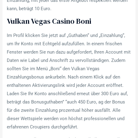
Einzahlung, mit jeder das erste Angebot respektiert werden
kann, beträgt 10 Euro.
Vulkan Vegas Casino Boni
Im Profil klicken Sie jetzt auf „Guthaben“ und „Einzahlung“,
um Ihr Konto mit Echtgeld aufzufüllen. In einem frischen
Fenster werden Sie nun dazu aufgefordert, Ihren Account mit
Daten wie Label und Anschrift zu vervollständigen. Zudem
sollten Sie im Menü „Boni“ den Vulkan Vegas
Einzahlungsbonus ankurbeln. Nach einem Klick auf den
enthaltenen Aktivierungslink wird jeder Account eröffnet.
Laden Sie Ihr Konto anschließend erneut über 300 Euro auf,
beträgt das Bonusguthaben” “auch 450 Euro, ag der Bonus
für die zweite Einzahlung prozentual höher ausfällt. Alle
dieser Wettspiele werden von höchst professionellen und
erfahrenen Croupiers durchgeführt.