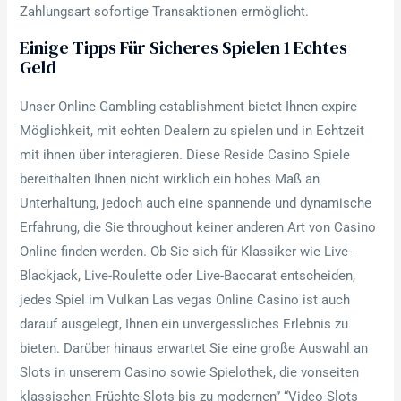
Zahlungsart sofortige Transaktionen ermöglicht.
Einige Tipps Für Sicheres Spielen 1 Echtes
Geld
Unser Online Gambling establishment bietet Ihnen expire
Möglichkeit, mit echten Dealern zu spielen und in Echtzeit
mit ihnen über interagieren. Diese Reside Casino Spiele
bereithalten Ihnen nicht wirklich ein hohes Maß an
Unterhaltung, jedoch auch eine spannende und dynamische
Erfahrung, die Sie throughout keiner anderen Art von Casino
Online finden werden. Ob Sie sich für Klassiker wie Live-
Blackjack, Live-Roulette oder Live-Baccarat entscheiden,
jedes Spiel im Vulkan Las vegas Online Casino ist auch
darauf ausgelegt, Ihnen ein unvergessliches Erlebnis zu
bieten. Darüber hinaus erwartet Sie eine große Auswahl an
Slots in unserem Casino sowie Spielothek, die vonseiten
klassischen Früchte-Slots bis zu modernen” “Video-Slots