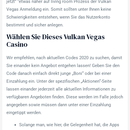
jetzt” “etwas näher auf living room Prozess der Vulkan
Vegas Anmeldung ein. Somit sollten unter Ihnen keine
Schwierigkeiten entstehen, wenn Sie das Nutzerkonto
bestimmt und sicher anlegen.
Wählen Sie Dieses Vulkan Vegas
Casino
Wir empfehlen, nach aktuellen Codes 2020 zu suchen, damit
Sie einander kein Angebot entgehen lassen! Geben Sie den
Code danach einfach direkt junge „Boni“ oder bei einer
Einzahlung ein. Unter der spezifischen „Aktionen“-Seite
lassen einander jederzeit alle aktuellen Informationen zu
verfügbaren Angeboten finden. Diese werden im Falle jedoch
angegeben sowie müssen dann unter einer Einzahlung
eingetippt werden.
Solange man, wie hier, die Gelegenheit hat, die Apps