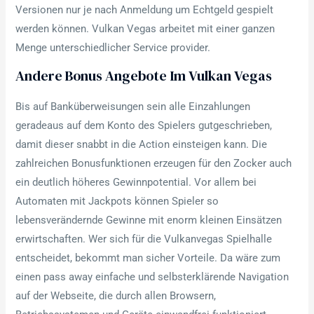
Versionen nur je nach Anmeldung um Echtgeld gespielt
werden können. Vulkan Vegas arbeitet mit einer ganzen
Menge unterschiedlicher Service provider.
Andere Bonus Angebote Im Vulkan Vegas
Bis auf Banküberweisungen sein alle Einzahlungen
geradeaus auf dem Konto des Spielers gutgeschrieben,
damit dieser snabbt in die Action einsteigen kann. Die
zahlreichen Bonusfunktionen erzeugen für den Zocker auch
ein deutlich höheres Gewinnpotential. Vor allem bei
Automaten mit Jackpots können Spieler so
lebensverändernde Gewinne mit enorm kleinen Einsätzen
erwirtschaften. Wer sich für die Vulkanvegas Spielhalle
entscheidet, bekommt man sicher Vorteile. Da wäre zum
einen pass away einfache und selbsterklärende Navigation
auf der Webseite, die durch allen Browsern,