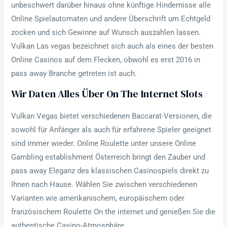
unbeschwert darüber hinaus ohne künftige Hindernisse alle
Online Spielautomaten und andere Überschrift um Echtgeld
zocken und sich Gewinne auf Wunsch auszahlen lassen.
Vulkan Las vegas bezeichnet sich auch als eines der besten
Online Casinos auf dem Flecken, obwohl es erst 2016 in
pass away Branche getreten ist auch.
Wir Daten Alles Über On The Internet Slots
Vulkan Vegas bietet verschiedenen Baccarat-Versionen, die
sowohl für Anfänger als auch für erfahrene Spieler geeignet
sind immer wieder. Online Roulette unter unsere Online
Gambling establishment Österreich bringt den Zauber und
pass away Eleganz des klassischen Casinospiels direkt zu
Ihnen nach Hause. Wählen Sie zwischen verschiedenen
Varianten wie amerikanischem, europäischem oder
französischem Roulette On the internet und genießen Sie die
authentische Casino-Atmosphäre.