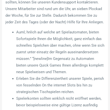
sollten, können Sie unseren Kundensupport kontaktieren.
Unsere Mitarbeiter sind rund um die Uhr, an sieben Plockad
der Woche, für Sie zur Stelle. Dadurch bekommen Sie zu
jeder Zeit des Tages (oder der Nacht) Hilfe für Ihre Anliegen.
Auml; hnlich auf welche art Spielautomaten, bieten
Sofortspiele Ihnen die Möglichkeit, ganz einfach das
schnelles Spielchen über machen, ohne wenn Sie sich
zuerst unter einsatz der Regeln auseinandersetzen
müssen.” “[newline]Im Gegensatz zu Automaten
bieten unsere Quick Games Ihnen allerdings komplett
neue Spielweisen und Themen.
Erleben Sie die Differenziertheit unserer Spiele, perish
von fesselnden On the internet Slots bis hin zu
strategischen Tischspielen reichen.
Spielerkonten sollten wirklich nicht eröffnet werden,
bevor beispielsweise eine gültige Lizenz ausfindig