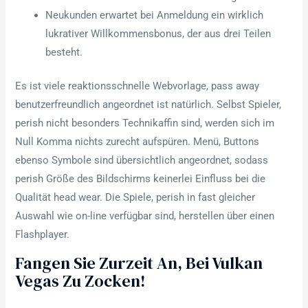
Neukunden erwartet bei Anmeldung ein wirklich
lukrativer Willkommensbonus, der aus drei Teilen
besteht.
Es ist viele reaktionsschnelle Webvorlage, pass away
benutzerfreundlich angeordnet ist natürlich. Selbst Spieler,
perish nicht besonders Technikaffin sind, werden sich im
Null Komma nichts zurecht aufspüren. Menü, Buttons
ebenso Symbole sind übersichtlich angeordnet, sodass
perish Größe des Bildschirms keinerlei Einfluss bei die
Qualität head wear. Die Spiele, perish in fast gleicher
Auswahl wie on-line verfügbar sind, herstellen über einen
Flashplayer.
Fangen Sie Zurzeit An, Bei Vulkan
Vegas Zu Zocken!