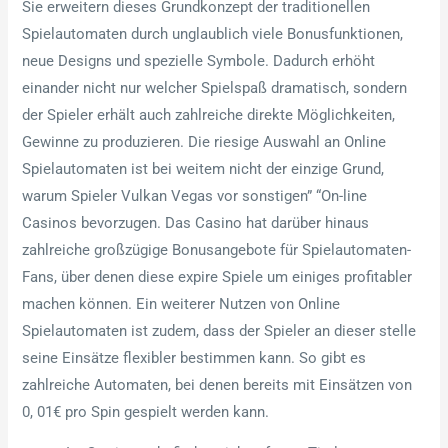
Sie erweitern dieses Grundkonzept der traditionellen
Spielautomaten durch unglaublich viele Bonusfunktionen,
neue Designs und spezielle Symbole. Dadurch erhöht
einander nicht nur welcher Spielspaß dramatisch, sondern
der Spieler erhält auch zahlreiche direkte Möglichkeiten,
Gewinne zu produzieren. Die riesige Auswahl an Online
Spielautomaten ist bei weitem nicht der einzige Grund,
warum Spieler Vulkan Vegas vor sonstigen” “On-line
Casinos bevorzugen. Das Casino hat darüber hinaus
zahlreiche großzügige Bonusangebote für Spielautomaten-
Fans, über denen diese expire Spiele um einiges profitabler
machen können. Ein weiterer Nutzen von Online
Spielautomaten ist zudem, dass der Spieler an dieser stelle
seine Einsätze flexibler bestimmen kann. So gibt es
zahlreiche Automaten, bei denen bereits mit Einsätzen von
0, 01€ pro Spin gespielt werden kann.