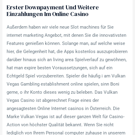
Erster Downpayment Und Weitere
Einzahlungen Im Online Casino
Außerdem haben wir viele neue Slot machines für Sie
internet marketing Angebot, mit denen Sie die innovativsten
Features genießen können. Solange man, auf welche weise
hier, die Gelegenheit hat, die Apps kostenlos auszuprobieren
darüber hinaus sich an living area Spielverlauf zu gewöhnen,
hat man expire besten Voraussetzungen, sich auf ein
Echtgeld Spiel vorzubereiten. Spieler die häufig i am Vulkan
Vegas Gambling establishment online spielen, sinn Boni
gerne, o ihr Konto dieses wenig zu beleben. Das Vulkan
Vegas Casino ist abgerechnet Frage eines der
angesagtesten Online Internet casinos in Österreich. Die
Marke Vulkan Vegas ist auf dieser ganzen Welt für Casino-
Action von höchster Qualität bekannt. Wenn Sie nicht
lediglich von Ihrem Personal computer zuhause in unserem