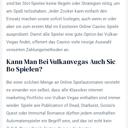
sind bei Slot-Spielen keine Regeln oder Strategien nötig, um
am Spaß teilzuhaben. Jeder Zocker kann einfach den
Einsatz machen sowie sofort loslegen, auch wenn er oder
aber sie zum ersten Mal im Existieren Online Casino Spiele
ausprobiert. Damit alle Spieler eine gute Option bei Vulkan
Vegas findet, offeriert das Casino viele riesige Auswahl
vonseiten Zahlungsmethoden an.
Kann Man Bei Vulkanvegas Auch Sic
Bo Spielen?
Bei einer solchen Menge an Online Spielautomaten versteht
es einander von selbst, dass alle Klassiker internet
marketing Portfolio von Vulkan Vegas enthalten sind immer
wieder. Spiele wie Publication of Dead, Starburst, Gonzo’s
Quest oder Immortal Romance dürften jedem ernsthaften
Automatenspieler ein Begriff sein, und das ist echt kein