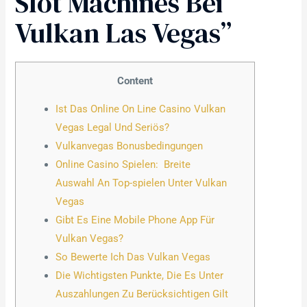
Slot Machines Bei
Vulkan Las Vegas”
Content
Ist Das Online On Line Casino Vulkan
Vegas Legal Und Seriös?
Vulkanvegas Bonusbedingungen
Online Casino Spielen: Breite
Auswahl An Top-spielen Unter Vulkan
Vegas
Gibt Es Eine Mobile Phone App Für
Vulkan Vegas?
So Bewerte Ich Das Vulkan Vegas
Die Wichtigsten Punkte, Die Es Unter
Auszahlungen Zu Berücksichtigen Gilt