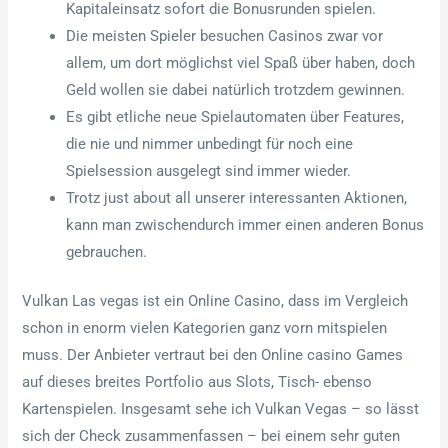
Kapitaleinsatz sofort die Bonusrunden spielen.
Die meisten Spieler besuchen Casinos zwar vor
allem, um dort möglichst viel Spaß über haben, doch
Geld wollen sie dabei natürlich trotzdem gewinnen.
Es gibt etliche neue Spielautomaten über Features,
die nie und nimmer unbedingt für noch eine
Spielsession ausgelegt sind immer wieder.
Trotz just about all unserer interessanten Aktionen,
kann man zwischendurch immer einen anderen Bonus
gebrauchen.
Vulkan Las vegas ist ein Online Casino, dass im Vergleich
schon in enorm vielen Kategorien ganz vorn mitspielen
muss. Der Anbieter vertraut bei den Online casino Games
auf dieses breites Portfolio aus Slots, Tisch- ebenso
Kartenspielen. Insgesamt sehe ich Vulkan Vegas – so lässt
sich der Check zusammenfassen – bei einem sehr guten