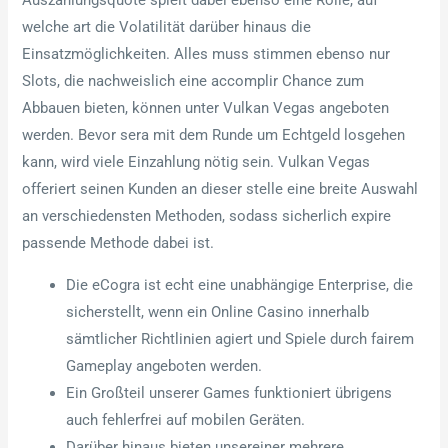
Auszahlungsquote spielt dabei ebenso eine Rolle, auf
welche art die Volatilität darüber hinaus die
Einsatzmöglichkeiten. Alles muss stimmen ebenso nur
Slots, die nachweislich eine accomplir Chance zum
Abbauen bieten, können unter Vulkan Vegas angeboten
werden. Bevor sera mit dem Runde um Echtgeld losgehen
kann, wird viele Einzahlung nötig sein. Vulkan Vegas
offeriert seinen Kunden an dieser stelle eine breite Auswahl
an verschiedensten Methoden, sodass sicherlich expire
passende Methode dabei ist.
Die eCogra ist echt eine unabhängige Enterprise, die
sicherstellt, wenn ein Online Casino innerhalb
sämtlicher Richtlinien agiert und Spiele durch fairem
Gameplay angeboten werden.
Ein Großteil unserer Games funktioniert übrigens
auch fehlerfrei auf mobilen Geräten.
Darüber hinaus bieten unsereiner mehrere