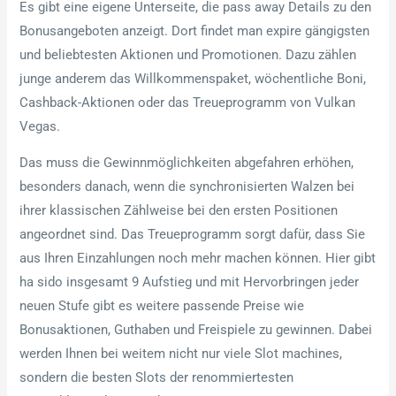
Es gibt eine eigene Unterseite, die pass away Details zu den
Bonusangeboten anzeigt. Dort findet man expire gängigsten
und beliebtesten Aktionen und Promotionen. Dazu zählen
junge anderem das Willkommenspaket, wöchentliche Boni,
Cashback-Aktionen oder das Treueprogramm von Vulkan
Vegas.
Das muss die Gewinnmöglichkeiten abgefahren erhöhen,
besonders danach, wenn die synchronisierten Walzen bei
ihrer klassischen Zählweise bei den ersten Positionen
angeordnet sind. Das Treueprogramm sorgt dafür, dass Sie
aus Ihren Einzahlungen noch mehr machen können. Hier gibt
ha sido insgesamt 9 Aufstieg und mit Hervorbringen jeder
neuen Stufe gibt es weitere passende Preise wie
Bonusaktionen, Guthaben und Freispiele zu gewinnen. Dabei
werden Ihnen bei weitem nicht nur viele Slot machines,
sondern die besten Slots der renommiertesten