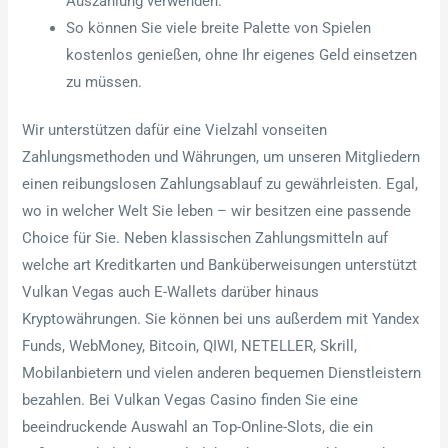
Auszahlung verwenden.
So können Sie viele breite Palette von Spielen
kostenlos genießen, ohne Ihr eigenes Geld einsetzen
zu müssen.
Wir unterstützen dafür eine Vielzahl vonseiten
Zahlungsmethoden und Währungen, um unseren Mitgliedern
einen reibungslosen Zahlungsablauf zu gewährleisten. Egal,
wo in welcher Welt Sie leben – wir besitzen eine passende
Choice für Sie. Neben klassischen Zahlungsmitteln auf
welche art Kreditkarten und Banküberweisungen unterstützt
Vulkan Vegas auch E-Wallets darüber hinaus
Kryptowährungen. Sie können bei uns außerdem mit Yandex
Funds, WebMoney, Bitcoin, QIWI, NETELLER, Skrill,
Mobilanbietern und vielen anderen bequemen Dienstleistern
bezahlen. Bei Vulkan Vegas Casino finden Sie eine
beeindruckende Auswahl an Top-Online-Slots, die ein