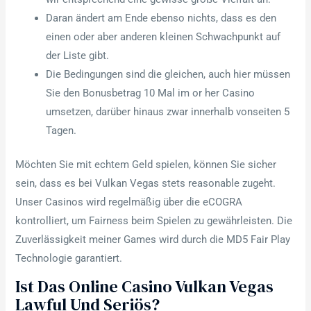
Daran ändert am Ende ebenso nichts, dass es den
einen oder aber anderen kleinen Schwachpunkt auf
der Liste gibt.
Die Bedingungen sind die gleichen, auch hier müssen
Sie den Bonusbetrag 10 Mal im or her Casino
umsetzen, darüber hinaus zwar innerhalb vonseiten 5
Tagen.
Möchten Sie mit echtem Geld spielen, können Sie sicher
sein, dass es bei Vulkan Vegas stets reasonable zugeht.
Unser Casinos wird regelmäßig über die eCOGRA
kontrolliert, um Fairness beim Spielen zu gewährleisten. Die
Zuverlässigkeit meiner Games wird durch die MD5 Fair Play
Technologie garantiert.
Ist Das Online Casino Vulkan Vegas
Lawful Und Seriös?