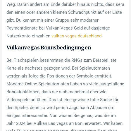
Weg. Daran ändert am Ende darüber hinaus nichts, dass sera
den einen oder anderen kleinen Schwachpunkt auf der Liste
gibt. Du kannst mit einer Gruppe sehr moderner
Paymentdienste bei Vulkan Vegas Geld auf dasjenige
Nutzerkonto einzahlen
vulkan vegas deutschland
.
Vulkanvegas Bonusbedingungen
Bei Tischspielen bestimmten die RNGs zum Beispiel, sie
Karte als nächstes gezogen wird. Bei Spielautomaten
werden als folge die Positionen der Symbole ermittelt.
Moderne Online Spielautomaten haben so viele ausgefallene
Bonusfunktionen, dass sie sich manchmal eher wie
Videospiele anfüllen. Das ist eine gewisse tolle Sache für
den Spieler, denn so wird perish Jagd nach Abbauen um
einiges interessanter. Nun wissen Sie genau, was Sie im
Jahr 2024 bei Vulkan Las vegas an Boni erwartet. Wir haben