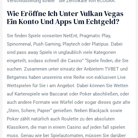
Verschlüsselung sowie” “die Zertifikate von eCOGRA.
Wie Eröffne Ich Unter Vulkan Vegas
Ein Konto Und Apps Um Echtgeld?
Sie finden Spiele vonseiten NetEnt, Pragmatic Play,
Spinomenal, Push Gaming, Playtech oder Platipus. Dabei
sind pass away Spiele in unglaublich viele Kategorien
eingeteilt, sodass schnell die Casino” “Spiele finden, die Sie
suchen. Zusammen unter einsatz der Anbietern TVBET und
Betgames haben unsereins eine Reihe von exklusiven Live
Wettspielen für Sie i am Angebot. Dabei können Sie Wetten
auf Kartenspiele wie Baccarat oder Poker abschließen, oder
auch andere Formate wie Würfel oder sogar dieses gute alte
„Stein, Schere, Papier“ genießen. Neben Blackjack sowie
Poker zählt natürlich auch Roulette zu den absoluten
Klassikern, die man in einem Casino auf jeden fall spielen
muss. Genau wie bei Spielautomaten, müssen Sie darüber