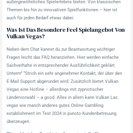
außergewöhnliches Spielerlebnis bieten. Von klassischen
Themen bis hin zu innovativen Spielfunktionen – hier ist
auch für jeden Bedarf etwas dabei.
Was Ist Das Besondere Feel Spielangebot Von
Vulkan Vegas?
Neben dem Chat kannst du zur Beantwortung wichtiger
Fragen leicht das FAQ heranziehen. Hier werden einfache
Sachverhalte in entsprechender Ausführlichkeit geklärt.
Unterm” “Strich ein sehr angenehmer Kontakt, der über den
E-Mail Support abgerundet wird. Zusätzlich bietet Vulkan
Vegas eine Hotline – allerdings mit zypriotischer
Ländervorwahl – a good. Alles in allem kann Vulkan Las
vegas wie manch anderes gutes Online Gambling
establishment im Test 2024 in puncto Kundenbetreuung
überzeugen.