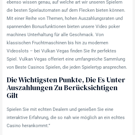
ebenso wissen genau, auf welche art wir unseren Spielern
die besten Spielautomaten auf dem Flecken bieten können.
Mit einer Reihe von Themen, hohen Auszahlungsraten und
spannenden Bonusfunktionen bieten unsere Video poker
machines Unterhaltung für alle Geschmack. Von
klassischen Fruchtmaschinen bis hin zu modernen
Videoslots – bei Vulkan Vegas finden Sie Ihr perfektes
Spiel. Vulkan Vegas offeriert eine umfangreiche Sammlung
von Beste Casinos Spielen, die jeden Spielertyp ansprechen.
Die Wichtigsten Punkte, Die Es Unter
Auszahlungen Zu Berücksichtigen
Gilt
Spielen Sie mit echten Dealern und genießen Sie eine
interaktive Erfahrung, die so nah wie möglich an ein echtes
Casino herankommt.”