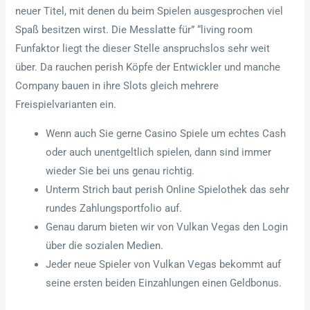
neuer Titel, mit denen du beim Spielen ausgesprochen viel
Spaß besitzen wirst. Die Messlatte für” “living room
Funfaktor liegt the dieser Stelle anspruchslos sehr weit
über. Da rauchen perish Köpfe der Entwickler und manche
Company bauen in ihre Slots gleich mehrere
Freispielvarianten ein.
Wenn auch Sie gerne Casino Spiele um echtes Cash
oder auch unentgeltlich spielen, dann sind immer
wieder Sie bei uns genau richtig.
Unterm Strich baut perish Online Spielothek das sehr
rundes Zahlungsportfolio auf.
Genau darum bieten wir von Vulkan Vegas den Login
über die sozialen Medien.
Jeder neue Spieler von Vulkan Vegas bekommt auf
seine ersten beiden Einzahlungen einen Geldbonus.