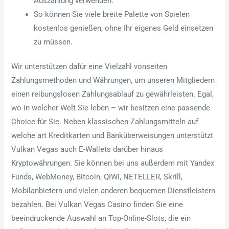
Auszahlung verwenden.
So können Sie viele breite Palette von Spielen
kostenlos genießen, ohne Ihr eigenes Geld einsetzen
zu müssen.
Wir unterstützen dafür eine Vielzahl vonseiten
Zahlungsmethoden und Währungen, um unseren Mitgliedern
einen reibungslosen Zahlungsablauf zu gewährleisten. Egal,
wo in welcher Welt Sie leben – wir besitzen eine passende
Choice für Sie. Neben klassischen Zahlungsmitteln auf
welche art Kreditkarten und Banküberweisungen unterstützt
Vulkan Vegas auch E-Wallets darüber hinaus
Kryptowährungen. Sie können bei uns außerdem mit Yandex
Funds, WebMoney, Bitcoin, QIWI, NETELLER, Skrill,
Mobilanbietern und vielen anderen bequemen Dienstleistern
bezahlen. Bei Vulkan Vegas Casino finden Sie eine
beeindruckende Auswahl an Top-Online-Slots, die ein