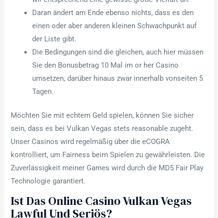
Daran ändert am Ende ebenso nichts, dass es den
einen oder aber anderen kleinen Schwachpunkt auf
der Liste gibt.
Die Bedingungen sind die gleichen, auch hier müssen
Sie den Bonusbetrag 10 Mal im or her Casino
umsetzen, darüber hinaus zwar innerhalb vonseiten 5
Tagen.
Möchten Sie mit echtem Geld spielen, können Sie sicher
sein, dass es bei Vulkan Vegas stets reasonable zugeht.
Unser Casinos wird regelmäßig über die eCOGRA
kontrolliert, um Fairness beim Spielen zu gewährleisten. Die
Zuverlässigkeit meiner Games wird durch die MD5 Fair Play
Technologie garantiert.
Ist Das Online Casino Vulkan Vegas
Lawful Und Seriös?