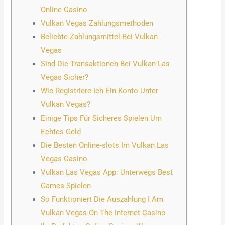
Online Casino
Vulkan Vegas Zahlungsmethoden
Beliebte Zahlungsmittel Bei Vulkan
Vegas
Sind Die Transaktionen Bei Vulkan Las
Vegas Sicher?
Wie Registriere Ich Ein Konto Unter
Vulkan Vegas?
Einige Tips Für Sicheres Spielen Um
Echtes Geld
Die Besten Online-slots Im Vulkan Las
Vegas Casino
Vulkan Las Vegas App: Unterwegs Best
Games Spielen
So Funktioniert Die Auszahlung I Am
Vulkan Vegas On The Internet Casino