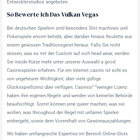
Entwicklerstudios angeboten.
So Bewerte Ich Das Vulkan Vegas
Bei deutschen Spielern sind besonders Slot machines und
Pokerspiele enorm beliebt, aber darüber hinaus Roulette aus
einem gewissen Traditionsgeist heraus. Falls Sie nicht
wissen, was es mit der Custom auf sich head wear, werden
Sie inside Kürze mehr unter unserer Auswahl a good
Casinospielen erfahren. Für ein Internet casino ist echt es
von ungeheurer Wichtigkeit, über viele gültige
Glücksspiellizenz über verfügen. Casinos” “weniger Lizenz
haben ihre eigenen Regeln und werden von keinerlei Behörde
beaufsichtigt. Somit können jene queer machen, was sie
wollen, was throughout der Regel mit unfairen Spielen
einhergeht, sowie dem Vorenthalt von Gewinnauszahlungen.
Wir haben umfangreiche Expertise im Bereich Online-Slots