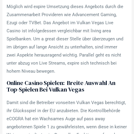
Möglich wird expire Umsetzung dieses Angebots durch die
Zusammenarbeit Provideren wie Advancement Gaming,
Ezugi oder TVBet. Das Angebot im Vulkan Vegas Live
Casino ist infolgedessen vergleichbar mit living area
Spielbanken. Um a great dieser Stelle über überzeugen und
im übrigen auf lange Ansicht zu unterhalten, sind immer
zwei Aspekte herausragend wichtig. Parallel geht es nicht
unter abzug von Live Streams, expire sich technisch bei
hohem Niveau bewegen.
Online Casino Spielen: Breite Auswahl An
Top-Spielen Bei Vulkan Vegas
Damit sind die Betreiber vonseiten Vulkan Vegas berechtigt,
ihr Glücksspiel in der EU anzubieten. Die Kontrollbehörde
eCOGRA hat ein Wachsames Auge auf pass away
angebotenen Spiele 1 zu gewährleisten, wenn diese in keiner