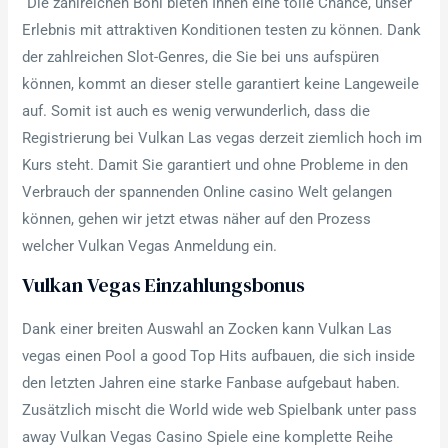
“Die zahlreichen Boni bieten Ihnen eine tolle Chance, unser
Erlebnis mit attraktiven Konditionen testen zu können. Dank
der zahlreichen Slot-Genres, die Sie bei uns aufspüren
können, kommt an dieser stelle garantiert keine Langeweile
auf. Somit ist auch es wenig verwunderlich, dass die
Registrierung bei Vulkan Las vegas derzeit ziemlich hoch im
Kurs steht. Damit Sie garantiert und ohne Probleme in den
Verbrauch der spannenden Online casino Welt gelangen
können, gehen wir jetzt etwas näher auf den Prozess
welcher Vulkan Vegas Anmeldung ein.
Vulkan Vegas Einzahlungsbonus
Dank einer breiten Auswahl an Zocken kann Vulkan Las
vegas einen Pool a good Top Hits aufbauen, die sich inside
den letzten Jahren eine starke Fanbase aufgebaut haben.
Zusätzlich mischt die World wide web Spielbank unter pass
away Vulkan Vegas Casino Spiele eine komplette Reihe