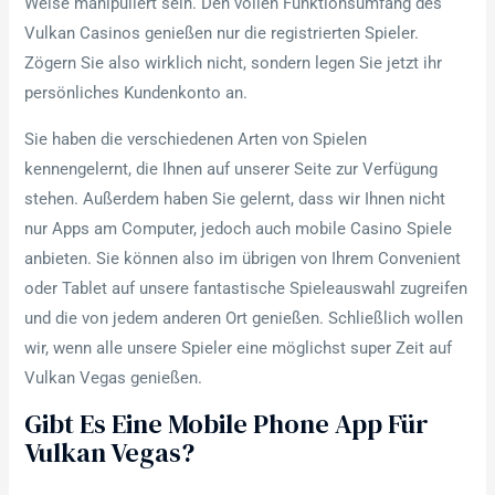
Weise manipuliert sein. Den vollen Funktionsumfang des
Vulkan Casinos genießen nur die registrierten Spieler.
Zögern Sie also wirklich nicht, sondern legen Sie jetzt ihr
persönliches Kundenkonto an.
Sie haben die verschiedenen Arten von Spielen
kennengelernt, die Ihnen auf unserer Seite zur Verfügung
stehen. Außerdem haben Sie gelernt, dass wir Ihnen nicht
nur Apps am Computer, jedoch auch mobile Casino Spiele
anbieten. Sie können also im übrigen von Ihrem Convenient
oder Tablet auf unsere fantastische Spieleauswahl zugreifen
und die von jedem anderen Ort genießen. Schließlich wollen
wir, wenn alle unsere Spieler eine möglichst super Zeit auf
Vulkan Vegas genießen.
Gibt Es Eine Mobile Phone App Für
Vulkan Vegas?