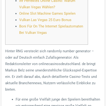
Ihr Perfektes Online Casino: Warum
Vulkan Vegas Wählen?
Online Slot Machine Games Spielen
Vulkan Las Vegas 25 Euro Bonus
Boni Für On The Internet Spielautomaten
Bei Vulkan Vegas
Hinter RNG versteckt sich randomly number generator –
oder auf Deutsch einfach Zufallsgenerator. Als
Redaktionsleiter von onlinecasinosdeutschland. de bringt
Markus Belz seine unwiderstehliche Glücksspiel-Expertise
ein. Er zielt darauf abs, durch detaillierte Casino-Tests und
aktuelle Branchennews, Nutzern verlässliche Einblicke zu
bieten.
Für eine große Vielfalt junge den Spielern bereithalten
wir entsprechend eine gewisse große Vielfalt an.