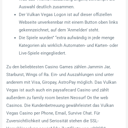
Auswahl deutlich zusammen.
Der Vulkan Vegas Logon ist auf dieser offiziellen
Webseite unverkennbar mit einem Button oben links
gekennzeichnet, auf dem ‘Anmelden’ steht.
Die Spiele wurden” “extra aufwändig in jede menge
Kategorien als wirklich Automaten- und Karten- oder
Live-Spiele eingegliedert.
Zu den beliebtesten Casino Games zählen Jammin Jar,
Starburst, Wings of Ra. Ein- und Auszahlungen sind unter
anderem mit Visa, Giropay, AstroPay möglich. Das Vulkan
Vegas ist auch auch ein paysafecard Casino und zählt
außerdem zu family room besten Neosurf On the web
Casinos. Die Kundenbetreuung gewährleistet das Vulkan
Vegas Casino per Phone, Email, Survive Chat. Für
Zuversichtlichkeit und Seriosität stehen die SSL-