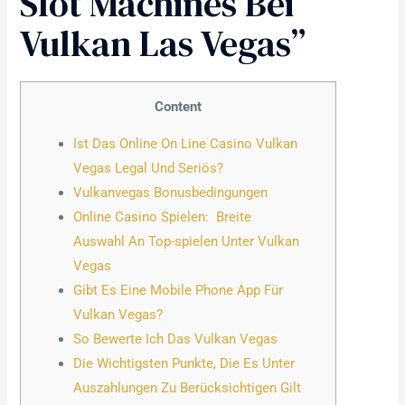
Slot Machines Bei
Vulkan Las Vegas”
Content
Ist Das Online On Line Casino Vulkan
Vegas Legal Und Seriös?
Vulkanvegas Bonusbedingungen
Online Casino Spielen: Breite
Auswahl An Top-spielen Unter Vulkan
Vegas
Gibt Es Eine Mobile Phone App Für
Vulkan Vegas?
So Bewerte Ich Das Vulkan Vegas
Die Wichtigsten Punkte, Die Es Unter
Auszahlungen Zu Berücksichtigen Gilt