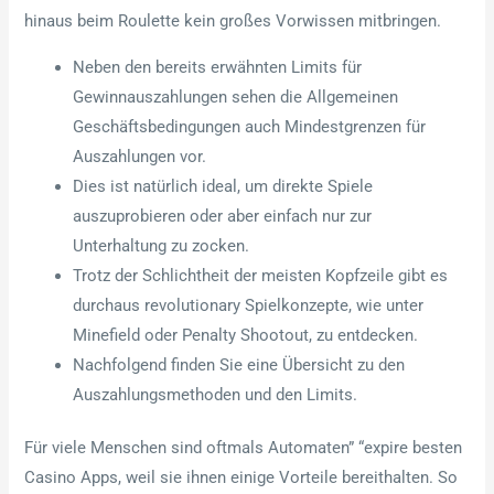
hinaus beim Roulette kein großes Vorwissen mitbringen.
Neben den bereits erwähnten Limits für
Gewinnauszahlungen sehen die Allgemeinen
Geschäftsbedingungen auch Mindestgrenzen für
Auszahlungen vor.
Dies ist natürlich ideal, um direkte Spiele
auszuprobieren oder aber einfach nur zur
Unterhaltung zu zocken.
Trotz der Schlichtheit der meisten Kopfzeile gibt es
durchaus revolutionary Spielkonzepte, wie unter
Minefield oder Penalty Shootout, zu entdecken.
Nachfolgend finden Sie eine Übersicht zu den
Auszahlungsmethoden und den Limits.
Für viele Menschen sind oftmals Automaten” “expire besten
Casino Apps, weil sie ihnen einige Vorteile bereithalten. So