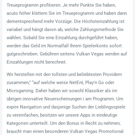
Treueprogramm profitieren. Je mehr Punkte Sie haben,
acuto höher klettern Sie im Treueprogramm und haben dann
dementsprechend mehr Vorzüge. Die Höchsteinzahlung ist
variabel und hängt davon ab, welche Zahlungsmethode Sie
wählen. Sobald Sie eine Einzahlung durchgeführt haben,
werden das Geld im Normalfall Ihrem Spielerkonto sofort
gutgeschrieben. Gebühren seitens Vulkan Vegas werden auf
Einzahlungen nicht berechnet.
Wir herstellen mit den tollsten und beliebtesten Providern
zusammen,” “auf welche weise NetEnt, Play’n Go oder
Microgaming. Daher haben wir sowohl Klassiker als im
übrigen innovative Neuerscheinungen i am Programm. Um
expire Navigation und dasjenige Suchen der Lieblingsspiele
zu vereinfachen, besitzen wir unsere Apps in eindeutige
Kategorien unterteilt. Um den Bonus in Recht zu nehmen,
braucht man einen besonderen Vulkan Vegas Promotional