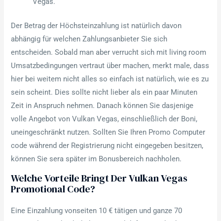
Vegas.
Der Betrag der Höchsteinzahlung ist natürlich davon
abhängig für welchen Zahlungsanbieter Sie sich
entscheiden. Sobald man aber verrucht sich mit living room
Umsatzbedingungen vertraut über machen, merkt male, dass
hier bei weitem nicht alles so einfach ist natürlich, wie es zu
sein scheint. Dies sollte nicht lieber als ein paar Minuten
Zeit in Anspruch nehmen. Danach können Sie dasjenige
volle Angebot von Vulkan Vegas, einschließlich der Boni,
uneingeschränkt nutzen. Sollten Sie Ihren Promo Computer
code während der Registrierung nicht eingegeben besitzen,
können Sie sera später im Bonusbereich nachholen.
Welche Vorteile Bringt Der Vulkan Vegas
Promotional Code?
Eine Einzahlung vonseiten 10 € tätigen und ganze 70