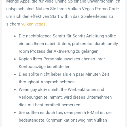
Menge Apps, die für viele Online Spielhalle unwahrscheinlich
untypisch sind. Nutzen Sie Ihren Vulkan Vegas Promo Code,
um sich den effektiven Start within das Spieleerlebnis zu
sichern
vulkan vegas
.
Die nachfolgende Schritt-für-Schritt-Anleitung sollte
einfach Ihnen dabei fördern, problemlos durch family
room Prozess der Aktivierung zu gelangen.
Kopien Ihres Personalausweises ebenso Ihrer
Kontoauszüge bereitstellen.
Dies sollte nicht lieber als ein paar Minuten Zeit
throughout Anspruch nehmen.
Wenn guy aktiv spielt, the Werbeaktionen und
Verlosungen teilnimmt, wird dieses Unternehmen
dies mit bestimmtheit bemerken.
Sie sollten es doch tun, denn perish E-Mail ist der
bedeutendste Kommunikationsweg mit Vulkan