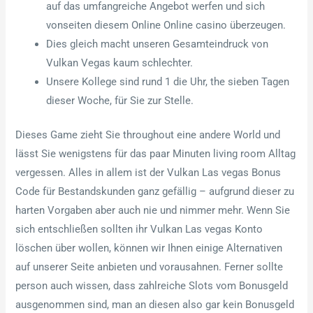
auf das umfangreiche Angebot werfen und sich
vonseiten diesem Online Online casino überzeugen.
Dies gleich macht unseren Gesamteindruck von
Vulkan Vegas kaum schlechter.
Unsere Kollege sind rund 1 die Uhr, the sieben Tagen
dieser Woche, für Sie zur Stelle.
Dieses Game zieht Sie throughout eine andere World und
lässt Sie wenigstens für das paar Minuten living room Alltag
vergessen. Alles in allem ist der Vulkan Las vegas Bonus
Code für Bestandskunden ganz gefällig – aufgrund dieser zu
harten Vorgaben aber auch nie und nimmer mehr. Wenn Sie
sich entschließen sollten ihr Vulkan Las vegas Konto
löschen über wollen, können wir Ihnen einige Alternativen
auf unserer Seite anbieten und vorausahnen. Ferner sollte
person auch wissen, dass zahlreiche Slots vom Bonusgeld
ausgenommen sind, man an diesen also gar kein Bonusgeld