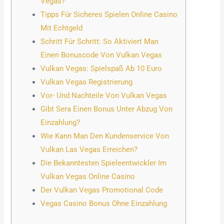
Vegas?
Tipps Für Sicheres Spielen Online Casino
Mit Echtgeld
Schritt Für Schritt: So Aktiviert Man
Einen Bonuscode Von Vulkan Vegas
Vulkan Vegas: Spielspaß Ab 10 Euro
Vulkan Vegas Registrierung
Vor- Und Nachteile Von Vulkan Vegas
Gibt Sera Einen Bonus Unter Abzug Von
Einzahlung?
Wie Kann Man Den Kundenservice Von
Vulkan Las Vegas Erreichen?
Die Bekanntesten Spieleentwickler Im
Vulkan Vegas Online Casino
Der Vulkan Vegas Promotional Code
Vegas Casino Bonus Ohne Einzahlung