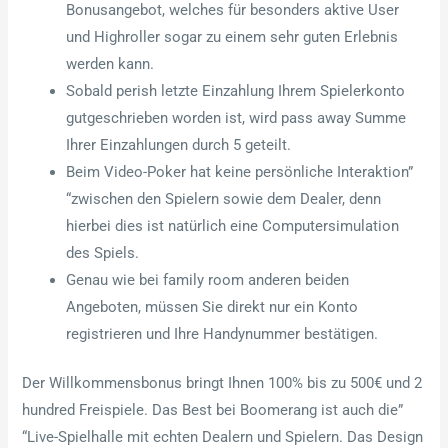
Bonusangebot, welches für besonders aktive User
und Highroller sogar zu einem sehr guten Erlebnis
werden kann.
Sobald perish letzte Einzahlung Ihrem Spielerkonto
gutgeschrieben worden ist, wird pass away Summe
Ihrer Einzahlungen durch 5 geteilt.
Beim Video-Poker hat keine persönliche Interaktion”
“zwischen den Spielern sowie dem Dealer, denn
hierbei dies ist natürlich eine Computersimulation
des Spiels.
Genau wie bei family room anderen beiden
Angeboten, müssen Sie direkt nur ein Konto
registrieren und Ihre Handynummer bestätigen.
Der Willkommensbonus bringt Ihnen 100% bis zu 500€ und 2
hundred Freispiele. Das Best bei Boomerang ist auch die”
“Live-Spielhalle mit echten Dealern und Spielern. Das Design