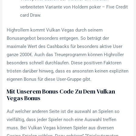
verbreiteten Variante von Holdem poker – Five Credit
card Draw.
Highrollern kommt Vulkan Vegas durch seinem
Bonusangebot besonders entgegen. So beträgt der
maximale Wert des Cashbacks für besonders aktive User
ganze 2000€. Auch das Treueprogramm können Highroller
besonders schnell durchlaufen. Diese positiven Faktoren
trösten darüber hinweg, dass es ansonsten keinen expliziten
eigenen Bonus für diese User-Gruppe gibt.
Mit Unserem Bonus Code Zu Dem Vulkan
Vegas Bonus
Auf welcher anderen Seite ist die auswahl an Spielen so
vielfältig, dass jeder Spieler noch eine Auswahl treffen
muss. Bei Vulkan Vegas können Spieler aus diversen
Casino Spielen wählen. Dazu gehören” “Spielautomaten,