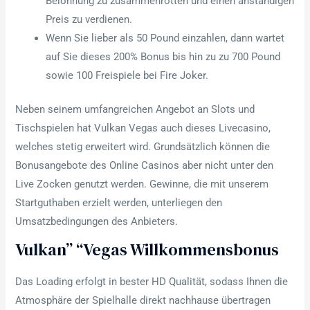
Belohnung zu zusammenrotten und einen anständigen
Preis zu verdienen.
Wenn Sie lieber als 50 Pound einzahlen, dann wartet
auf Sie dieses 200% Bonus bis hin zu zu 700 Pound
sowie 100 Freispiele bei Fire Joker.
Neben seinem umfangreichen Angebot an Slots und
Tischspielen hat Vulkan Vegas auch dieses Livecasino,
welches stetig erweitert wird. Grundsätzlich können die
Bonusangebote des Online Casinos aber nicht unter den
Live Zocken genutzt werden. Gewinne, die mit unserem
Startguthaben erzielt werden, unterliegen den
Umsatzbedingungen des Anbieters.
Vulkan” “Vegas Willkommensbonus
Das Loading erfolgt in bester HD Qualität, sodass Ihnen die
Atmosphäre der Spielhalle direkt nachhause übertragen