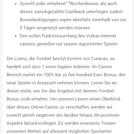
Sowohl jeder erhaltene” “Wochenbonus, als auch
dieses zurückgezahlte Cashback unterliegen zudem
Bonusbedingungen, expire ebenfalls innerhalb von nur
5 Tagen umgesetzt werden müssen.
Den vollen Funktionsumfang des Vulkan Internet
casinos genießen nur unsere registrierten Spieler.
Die Lizenz, die Yonibet besitzt kommt von Curacao, es
handelt sich also 1 einen legalen Anbieter. Im Casino
Bereich wartet ein 100% bis zu five-hundred Euro Bonus, den
neue Spieler in Anspruch nehmen können. Lesen Sie an
dieser stelle, wie Sie das Angebot mit deinem Yonibet
Bonus code erhalten. Um unseren Lesern einen Überblick
über dieses Online-Casino zu verschaffen, werden wir
sowohl perish negativen als darüber hinaus die positiven
Aspekte berücksichtigen. Es werden einerseits Tonnen
vonseiten Wetten auf allesamt möglichen Sportarten