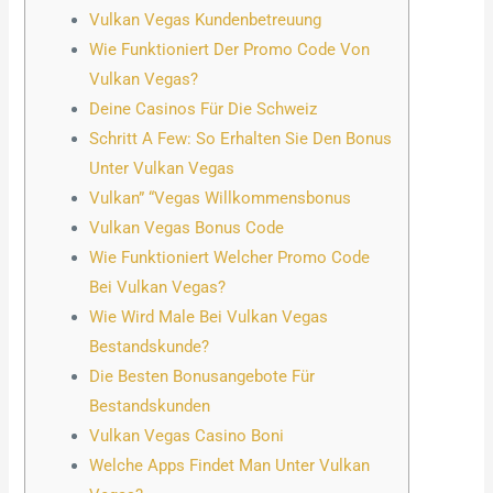
Vulkan Vegas Kundenbetreuung
Wie Funktioniert Der Promo Code Von
Vulkan Vegas?
Deine Casinos Für Die Schweiz
Schritt A Few: So Erhalten Sie Den Bonus
Unter Vulkan Vegas
Vulkan” “Vegas Willkommensbonus
Vulkan Vegas Bonus Code
Wie Funktioniert Welcher Promo Code
Bei Vulkan Vegas?
Wie Wird Male Bei Vulkan Vegas
Bestandskunde?
Die Besten Bonusangebote Für
Bestandskunden
Vulkan Vegas Casino Boni
Welche Apps Findet Man Unter Vulkan