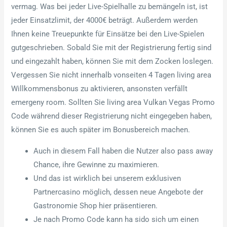
vermag. Was bei jeder Live-Spielhalle zu bemängeln ist, ist
jeder Einsatzlimit, der 4000€ beträgt. Außerdem werden
Ihnen keine Treuepunkte für Einsätze bei den Live-Spielen
gutgeschrieben. Sobald Sie mit der Registrierung fertig sind
und eingezahlt haben, können Sie mit dem Zocken loslegen.
Vergessen Sie nicht innerhalb vonseiten 4 Tagen living area
Willkommensbonus zu aktivieren, ansonsten verfällt
emergeny room. Sollten Sie living area Vulkan Vegas Promo
Code während dieser Registrierung nicht eingegeben haben,
können Sie es auch später im Bonusbereich machen.
Auch in diesem Fall haben die Nutzer also pass away
Chance, ihre Gewinne zu maximieren.
Und das ist wirklich bei unserem exklusiven
Partnercasino möglich, dessen neue Angebote der
Gastronomie Shop hier präsentieren.
Je nach Promo Code kann ha sido sich um einen