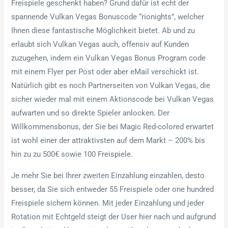
Freispiele geschenkt haben? Grund dafür ist echt der
spannende Vulkan Vegas Bonuscode “rionights”, welcher
Ihnen diese fantastische Möglichkeit bietet. Ab und zu
erlaubt sich Vulkan Vegas auch, offensiv auf Kunden
zuzugehen, indem ein Vulkan Vegas Bonus Program code
mit einem Flyer per Post oder aber eMail verschickt ist.
Natürlich gibt es noch Partnerseiten von Vulkan Vegas, die
sicher wieder mal mit einem Aktionscode bei Vulkan Vegas
aufwarten und so direkte Spieler anlocken. Der
Willkommensbonus, der Sie bei Magic Red-colored erwartet
ist wohl einer der attraktivsten auf dem Markt – 200% bis
hin zu zu 500€ sowie 100 Freispiele.
Je mehr Sie bei Ihrer zweiten Einzahlung einzahlen, desto
besser, da Sie sich entweder 55 Freispiele oder one hundred
Freispiele sichern können. Mit jeder Einzahlung und jeder
Rotation mit Echtgeld steigt der User hier nach und aufgrund