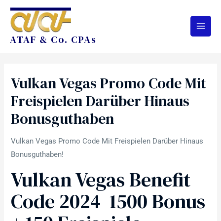
ATAF & Co. CPAs
Vulkan Vegas Promo Code Mit
Freispielen Darüber Hinaus
Bonusguthaben
Vulkan Vegas Promo Code Mit Freispielen Darüber Hinaus
Bonusguthaben!
Vulkan Vegas Benefit
Code 2024 ️ 1500 Bonus