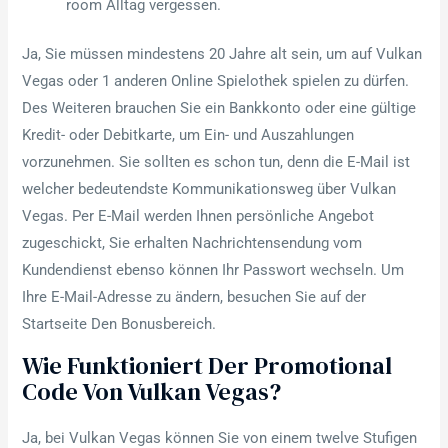
room Alltag vergessen.
Ja, Sie müssen mindestens 20 Jahre alt sein, um auf Vulkan
Vegas oder 1 anderen Online Spielothek spielen zu dürfen.
Des Weiteren brauchen Sie ein Bankkonto oder eine gültige
Kredit- oder Debitkarte, um Ein- und Auszahlungen
vorzunehmen. Sie sollten es schon tun, denn die E-Mail ist
welcher bedeutendste Kommunikationsweg über Vulkan
Vegas. Per E-Mail werden Ihnen persönliche Angebot
zugeschickt, Sie erhalten Nachrichtensendung vom
Kundendienst ebenso können Ihr Passwort wechseln. Um
Ihre E-Mail-Adresse zu ändern, besuchen Sie auf der
Startseite Den Bonusbereich.
Wie Funktioniert Der Promotional
Code Von Vulkan Vegas?
Ja, bei Vulkan Vegas können Sie von einem twelve Stufigen