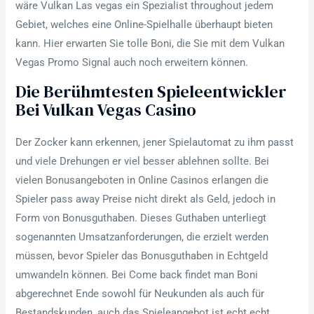
wäre Vulkan Las vegas ein Spezialist throughout jedem
Gebiet, welches eine Online-Spielhalle überhaupt bieten
kann. Hier erwarten Sie tolle Boni, die Sie mit dem Vulkan
Vegas Promo Signal auch noch erweitern können.
Die Berühmtesten Spieleentwickler
Bei Vulkan Vegas Casino
Der Zocker kann erkennen, jener Spielautomat zu ihm passt
und viele Drehungen er viel besser ablehnen sollte. Bei
vielen Bonusangeboten in Online Casinos erlangen die
Spieler pass away Preise nicht direkt als Geld, jedoch in
Form von Bonusguthaben. Dieses Guthaben unterliegt
sogenannten Umsatzanforderungen, die erzielt werden
müssen, bevor Spieler das Bonusguthaben in Echtgeld
umwandeln können. Bei Come back findet man Boni
abgerechnet Ende sowohl für Neukunden als auch für
Bestandskunden, auch das Spieleangebot ist echt echt