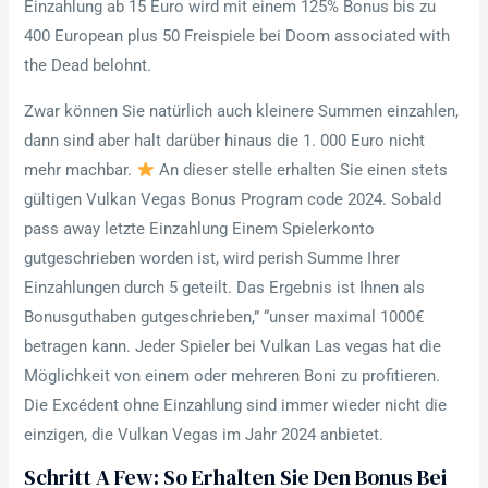
Einzahlung ab 15 Euro wird mit einem 125% Bonus bis zu
400 European plus 50 Freispiele bei Doom associated with
the Dead belohnt.
Zwar können Sie natürlich auch kleinere Summen einzahlen,
dann sind aber halt darüber hinaus die 1. 000 Euro nicht
mehr machbar.
An dieser stelle erhalten Sie einen stets
gültigen Vulkan Vegas Bonus Program code 2024. Sobald
pass away letzte Einzahlung Einem Spielerkonto
gutgeschrieben worden ist, wird perish Summe Ihrer
Einzahlungen durch 5 geteilt. Das Ergebnis ist Ihnen als
Bonusguthaben gutgeschrieben,” “unser maximal 1000€
betragen kann. Jeder Spieler bei Vulkan Las vegas hat die
Möglichkeit von einem oder mehreren Boni zu profitieren.
Die Excédent ohne Einzahlung sind immer wieder nicht die
einzigen, die Vulkan Vegas im Jahr 2024 anbietet.
Schritt A Few: So Erhalten Sie Den Bonus Bei