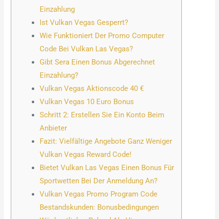
Einzahlung
Ist Vulkan Vegas Gesperrt?
Wie Funktioniert Der Promo Computer
Code Bei Vulkan Las Vegas?
Gibt Sera Einen Bonus Abgerechnet
Einzahlung?
Vulkan Vegas Aktionscode 40 €
Vulkan Vegas 10 Euro Bonus
Schritt 2: Erstellen Sie Ein Konto Beim
Anbieter
Fazit: Vielfältige Angebote Ganz Weniger
Vulkan Vegas Reward Code!
Bietet Vulkan Las Vegas Einen Bonus Für
Sportwetten Bei Der Anmeldung An?
Vulkan Vegas Promo Program Code
Bestandskunden: Bonusbedingungen