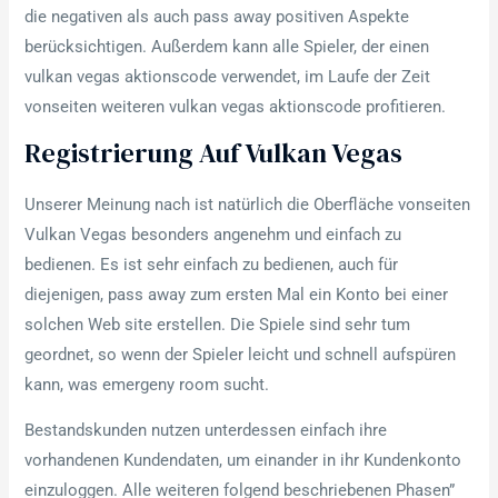
die negativen als auch pass away positiven Aspekte
berücksichtigen. Außerdem kann alle Spieler, der einen
vulkan vegas aktionscode verwendet, im Laufe der Zeit
vonseiten weiteren vulkan vegas aktionscode profitieren.
Registrierung Auf Vulkan Vegas
Unserer Meinung nach ist natürlich die Oberfläche vonseiten
Vulkan Vegas besonders angenehm und einfach zu
bedienen. Es ist sehr einfach zu bedienen, auch für
diejenigen, pass away zum ersten Mal ein Konto bei einer
solchen Web site erstellen. Die Spiele sind sehr tum
geordnet, so wenn der Spieler leicht und schnell aufspüren
kann, was emergeny room sucht.
Bestandskunden nutzen unterdessen einfach ihre
vorhandenen Kundendaten, um einander in ihr Kundenkonto
einzuloggen. Alle weiteren folgend beschriebenen Phasen”