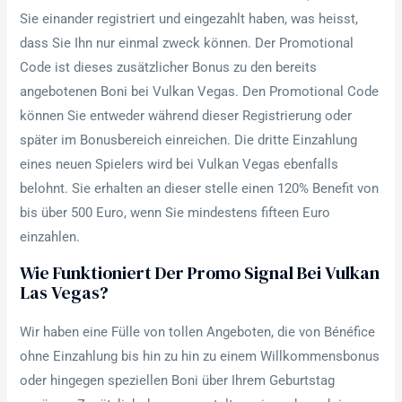
Sie einander registriert und eingezahlt haben, was heisst,
dass Sie Ihn nur einmal zweck können. Der Promotional
Code ist dieses zusätzlicher Bonus zu den bereits
angebotenen Boni bei Vulkan Vegas. Den Promotional Code
können Sie entweder während dieser Registrierung oder
später im Bonusbereich einreichen. Die dritte Einzahlung
eines neuen Spielers wird bei Vulkan Vegas ebenfalls
belohnt. Sie erhalten an dieser stelle einen 120% Benefit von
bis über 500 Euro, wenn Sie mindestens fifteen Euro
einzahlen.
Wie Funktioniert Der Promo Signal Bei Vulkan
Las Vegas?
Wir haben eine Fülle von tollen Angeboten, die von Bénéfice
ohne Einzahlung bis hin zu hin zu einem Willkommensbonus
oder hingegen speziellen Boni über Ihrem Geburtstag