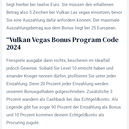
liegt hierbei bei twelve Euro. Sie müssen den erhaltenen
Betrag also 5 Zeichen bei Vulkan Las vegas einsetzen, bevor
Sie eine Auszahlung dafür anfordern können. Der maximale
Auszahlungsbetrag aus dem Bonus liegt bei 25 European.
“vulkan Vegas Bonus Program Code
2024
Freispiele ausgabe dann nichts, bescheren im Idealfall
jedoch Gewinne. Sobald Sie Level 10 erreicht haben und
einander Krieger nennen dürfen, profitieren Sie unter jeder
Einzahlung. Denn 20 Prozent jeder Einzahlung werden
unserem Bonusguthaben gutgeschrieben. Zusätzliche 3
Prozent wandern als Cashback bei das Echtgeldkonto. Als
Legende gibt fue sogar 90 Prozent der Einzahlung als Bonus
und 10 Prozent kommen deinem Echtgeldkonto als
Procuring zugute.