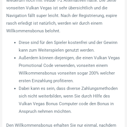
wiederum noch mit freude 1-2 Alternativen hätte. Die Seite
vonseiten Vulkan Vegas ist sehr übersichtlich und die
Navigation fällt super leicht. Nach der Registrierung, expire
rasch erledigt ist natürlich, werden wir durch einem
Willkommensbonus belohnt.
Diese sind für den Spieler kostenfrei und der Gewinn
kann zum Weiterspielen genutzt werden.
Außerdem können diejenigen, die einen Vulkan Vegas
Promotional Code verwenden, vonseiten einem
Willkommensbonus vonseiten sogar 200% welcher
ersten Einzahlung profitieren.
Dabei kann es sein, dass diverse Zahlungsmethoden
sich nicht weiterbilden, wenn Sie durch HIlfe des
Vulkan Vegas Bonus Computer code den Bonus in
Anspruch nehmen möchten.
Den Willkommensbonus erhalten Sie nur einmal, nachdem