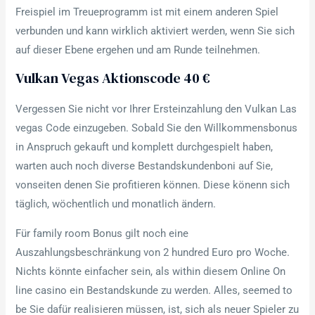
Freispiel im Treueprogramm ist mit einem anderen Spiel
verbunden und kann wirklich aktiviert werden, wenn Sie sich
auf dieser Ebene ergehen und am Runde teilnehmen.
Vulkan Vegas Aktionscode 40 €
Vergessen Sie nicht vor Ihrer Ersteinzahlung den Vulkan Las
vegas Code einzugeben. Sobald Sie den Willkommensbonus
in Anspruch gekauft und komplett durchgespielt haben,
warten auch noch diverse Bestandskundenboni auf Sie,
vonseiten denen Sie profitieren können. Diese könenn sich
täglich, wöchentlich und monatlich ändern.
Für family room Bonus gilt noch eine
Auszahlungsbeschränkung von 2 hundred Euro pro Woche.
Nichts könnte einfacher sein, als within diesem Online On
line casino ein Bestandskunde zu werden. Alles, seemed to
be Sie dafür realisieren müssen, ist, sich als neuer Spieler zu