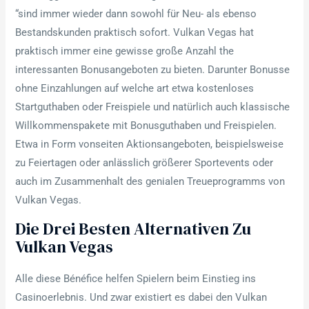
“sind immer wieder dann sowohl für Neu- als ebenso
Bestandskunden praktisch sofort. Vulkan Vegas hat
praktisch immer eine gewisse große Anzahl the
interessanten Bonusangeboten zu bieten. Darunter Bonusse
ohne Einzahlungen auf welche art etwa kostenloses
Startguthaben oder Freispiele und natürlich auch klassische
Willkommenspakete mit Bonusguthaben und Freispielen.
Etwa in Form vonseiten Aktionsangeboten, beispielsweise
zu Feiertagen oder anlässlich größerer Sportevents oder
auch im Zusammenhalt des genialen Treueprogramms von
Vulkan Vegas.
Die Drei Besten Alternativen Zu
Vulkan Vegas
Alle diese Bénéfice helfen Spielern beim Einstieg ins
Casinoerlebnis. Und zwar existiert es dabei den Vulkan