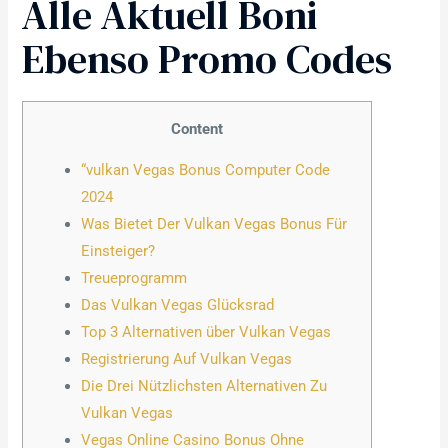
Alle Aktuell Boni
Ebenso Promo Codes
Content
“vulkan Vegas Bonus Computer Code
2024
Was Bietet Der Vulkan Vegas Bonus Für
Einsteiger?
Treueprogramm
Das Vulkan Vegas Glücksrad
Top 3 Alternativen über Vulkan Vegas
Registrierung Auf Vulkan Vegas
Die Drei Nützlichsten Alternativen Zu
Vulkan Vegas
Vegas Online Casino Bonus Ohne