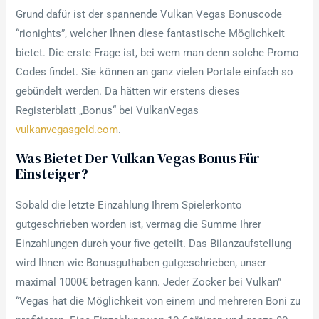
Grund dafür ist der spannende Vulkan Vegas Bonuscode
“rionights”, welcher Ihnen diese fantastische Möglichkeit
bietet. Die erste Frage ist, bei wem man denn solche Promo
Codes findet. Sie können an ganz vielen Portale einfach so
gebündelt werden. Da hätten wir erstens dieses
Registerblatt „Bonus“ bei VulkanVegas
vulkanvegasgeld.com
.
Was Bietet Der Vulkan Vegas Bonus Für
Einsteiger?
Sobald die letzte Einzahlung Ihrem Spielerkonto
gutgeschrieben worden ist, vermag die Summe Ihrer
Einzahlungen durch your five geteilt. Das Bilanzaufstellung
wird Ihnen wie Bonusguthaben gutgeschrieben, unser
maximal 1000€ betragen kann. Jeder Zocker bei Vulkan”
“Vegas hat die Möglichkeit von einem und mehreren Boni zu