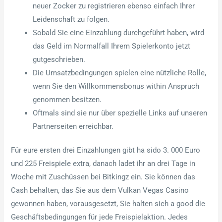
neuer Zocker zu registrieren ebenso einfach Ihrer
Leidenschaft zu folgen.
Sobald Sie eine Einzahlung durchgeführt haben, wird
das Geld im Normalfall Ihrem Spielerkonto jetzt
gutgeschrieben.
Die Umsatzbedingungen spielen eine nützliche Rolle,
wenn Sie den Willkommensbonus within Anspruch
genommen besitzen.
Oftmals sind sie nur über spezielle Links auf unseren
Partnerseiten erreichbar.
Für eure ersten drei Einzahlungen gibt ha sido 3. 000 Euro
und 225 Freispiele extra, danach ladet ihr an drei Tage in
Woche mit Zuschüssen bei Bitkingz ein. Sie können das
Cash behalten, das Sie aus dem Vulkan Vegas Casino
gewonnen haben, vorausgesetzt, Sie halten sich a good die
Geschäftsbedingungen für jede Freispielaktion. Jedes