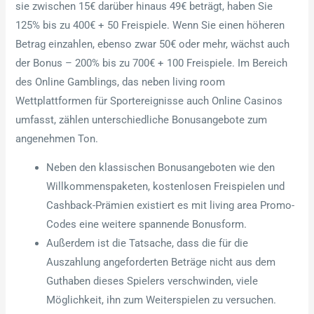
sie zwischen 15€ darüber hinaus 49€ beträgt, haben Sie
125% bis zu 400€ + 50 Freispiele. Wenn Sie einen höheren
Betrag einzahlen, ebenso zwar 50€ oder mehr, wächst auch
der Bonus – 200% bis zu 700€ + 100 Freispiele. Im Bereich
des Online Gamblings, das neben living room
Wettplattformen für Sportereignisse auch Online Casinos
umfasst, zählen unterschiedliche Bonusangebote zum
angenehmen Ton.
Neben den klassischen Bonusangeboten wie den
Willkommenspaketen, kostenlosen Freispielen und
Cashback-Prämien existiert es mit living area Promo-
Codes eine weitere spannende Bonusform.
Außerdem ist die Tatsache, dass die für die
Auszahlung angeforderten Beträge nicht aus dem
Guthaben dieses Spielers verschwinden, viele
Möglichkeit, ihn zum Weiterspielen zu versuchen.