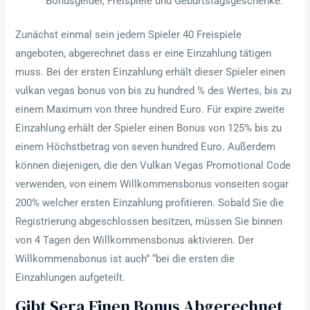
Bonusgelder, Freispiele und Geburtstagsgeschenke.
Zunächst einmal sein jedem Spieler 40 Freispiele
angeboten, abgerechnet dass er eine Einzahlung tätigen
muss. Bei der ersten Einzahlung erhält dieser Spieler einen
vulkan vegas bonus von bis zu hundred % des Wertes, bis zu
einem Maximum von three hundred Euro. Für expire zweite
Einzahlung erhält der Spieler einen Bonus von 125% bis zu
einem Höchstbetrag von seven hundred Euro. Außerdem
können diejenigen, die den Vulkan Vegas Promotional Code
verwenden, von einem Willkommensbonus vonseiten sogar
200% welcher ersten Einzahlung profitieren. Sobald Sie die
Registrierung abgeschlossen besitzen, müssen Sie binnen
von 4 Tagen den Willkommensbonus aktivieren. Der
Willkommensbonus ist auch” “bei die ersten die
Einzahlungen aufgeteilt.
Gibt Sera Einen Bonus Abgerechnet