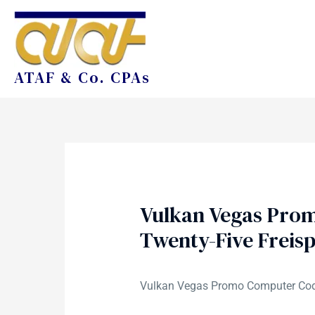
ATAF & Co. CPAs
Vulkan Vegas Pro
Twenty-Five Freisp
Vulkan Vegas Promo Computer Code