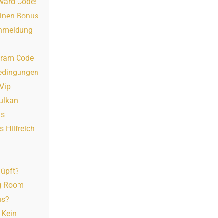
ward Code!
Einen Bonus
Anmeldung
gram Code
edingungen
Vip
Vulkan
gs
 Hilfreich
üpft?
ng Room
us?
 Kein