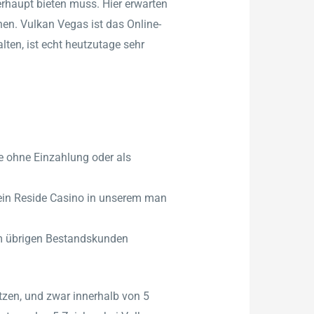
erhaupt bieten muss. Hier erwarten
en. Vulkan Vegas ist das Online-
lten, ist echt heutzutage sehr
e ohne Einzahlung oder als
 ein Reside Casino in unserem man
im übrigen Bestandskunden
zen, und zwar innerhalb von 5