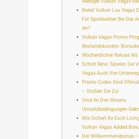
Weniger Vulkan Vegas Re
Bietet Vulkan Las Vegas 
Für Sportwetten Bei Der 
An?
Vulkan Vegas Promo Pro
Bestandskunden: Bonusb
Wöchentlicher Reload Als 
Schritt Nine: Spielen Sie 
Vegas Auch Von Unterwe
Promo Codes Sind Oftmals
– Stoßen Sie Zu!
Sind An Den Revenu
Umsatzbedingungen Gekn
Wie Sichert Ihr Euch Livi
Vulkan Vegas Added Bon
Der Willkommensbonus –