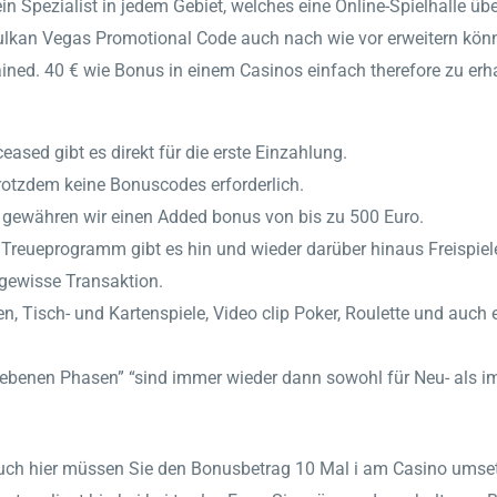
in Spezialist in jedem Gebiet, welches eine Online-Spielhalle üb
 Vulkan Vegas Promotional Code auch nach wie vor erweitern könn
ined. 40 € wie Bonus in einem Casinos einfach therefore zu erha
eased gibt es direkt für die erste Einzahlung.
otzdem keine Bonuscodes erforderlich.
g gewähren wir einen Added bonus von bis zu 500 Euro.
Treueprogramm gibt es hin und wieder darüber hinaus Freispiel
 gewisse Transaktion.
, Tisch- und Kartenspiele, Video clip Poker, Roulette und auch
iebenen Phasen” “sind immer wieder dann sowohl für Neu- als 
auch hier müssen Sie den Bonusbetrag 10 Mal i am Casino umset