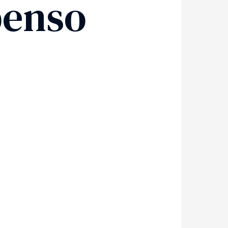
benso