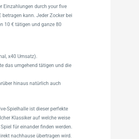
r Einzahlungen durch your five
 betragen kann. Jeder Zocker bei
on 10 € tätigen und ganze 80
mal, x40 Umsatz).
te das umgehend tätigen und die
rüber hinaus natürlich auch
e-Spielhalle ist dieser perfekte
olcher Klassiker auf welche weise
 Spiel für einander finden werden.
direkt nachhause übertragen wird.