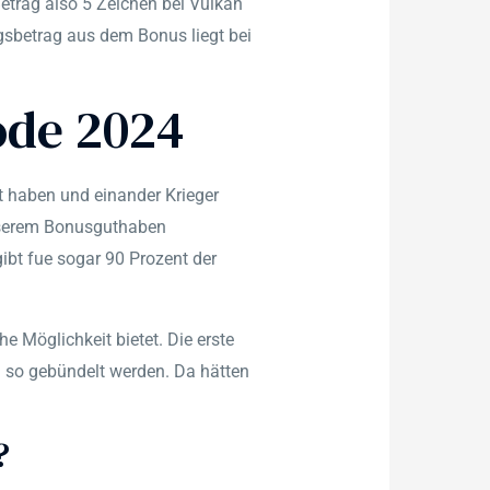
etrag also 5 Zeichen bei Vulkan
sbetrag aus dem Bonus liegt bei
ode 2024
ht haben und einander Krieger
unserem Bonusguthaben
ibt fue sogar 90 Prozent der
e Möglichkeit bietet. Die erste
h so gebündelt werden. Da hätten
?