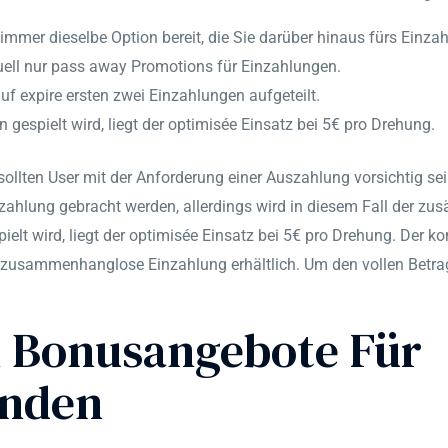
 immer dieselbe Option bereit, die Sie darüber hinaus fürs Einz
uell nur pass away Promotions für Einzahlungen.
f expire ersten zwei Einzahlungen aufgeteilt.
espielt wird, liegt der optimisée Einsatz bei 5€ pro Drehung.
 sollten User mit der Anforderung einer Auszahlung vorsichtig s
zahlung gebracht werden, allerdings wird in diesem Fall der zusä
elt wird, liegt der optimisée Einsatz bei 5€ pro Drehung. Der
e zusammenhanglose Einzahlung erhältlich. Um den vollen Betrag
n Bonusangebote Für
unden