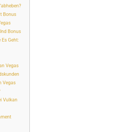
 “abheben?
it Bonus
Vegas
Und Bonus
 Es Geht:
kan Vegas
dskunden
n Vegas
?
i Vulkan
hment