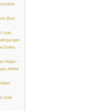
twickler
ino Boni
l Code
edingungen
us Codes
kan Vegas –
egas Added
Vulkan
mo Code