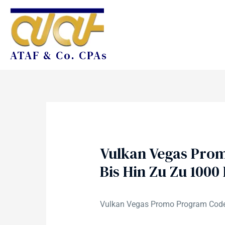
ATAF & Co. CPAs
Vulkan Vegas Prom
Bis Hin Zu Zu 1000
Vulkan Vegas Promo Program Code 