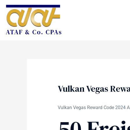
ATAF & Co. CPAs
Vulkan Vegas Rewa
Vulkan Vegas Reward Code 2024 Ak
50 Fre