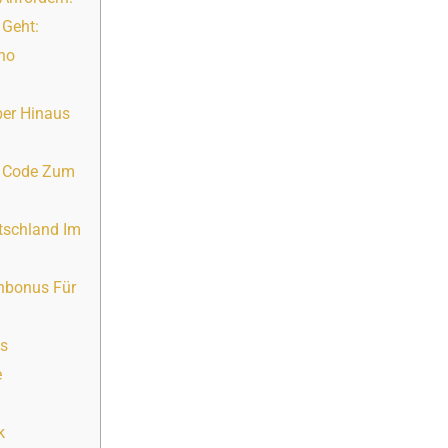
 Geht:
no
er Hinaus
 Code Zum
tschland Im
nbonus Für
as
e
k