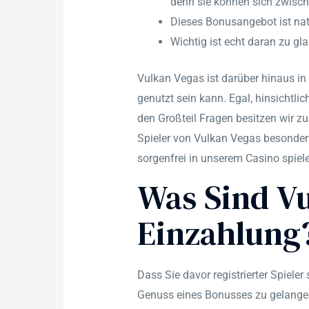
denn sie können sich zwisch
Dieses Bonusangebot ist nat
Wichtig ist echt daran zu g
Vulkan Vegas ist darüber hinaus i
genutzt sein kann. Egal, hinsichtli
den Großteil Fragen besitzen wir z
Spieler von Vulkan Vegas besonders 
sorgenfrei in unserem Casino spiel
Was Sind Vu
Einzahlung
Dass Sie davor registrierter Spieler
Genuss eines Bonusses zu gelangen.